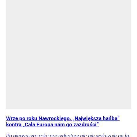
Wrze po roku Nawrockiego. „Największa hańba”
kontra „Cała Europa nam go zazdrości”
Po pierwszym roku prezydentury nic nie wskazuje na to,