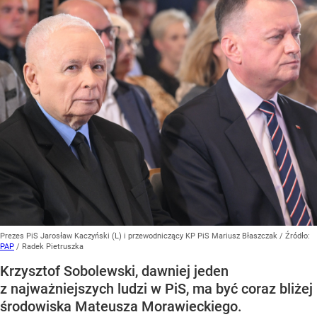
Prezes PiS Jarosław Kaczyński (L) i przewodniczący KP PiS Mariusz Błaszczak
/ Źródło:
PAP
/
Radek Pietruszka
Krzysztof Sobolewski, dawniej jeden
z najważniejszych ludzi w PiS, ma być coraz bliżej
środowiska Mateusza Morawieckiego.