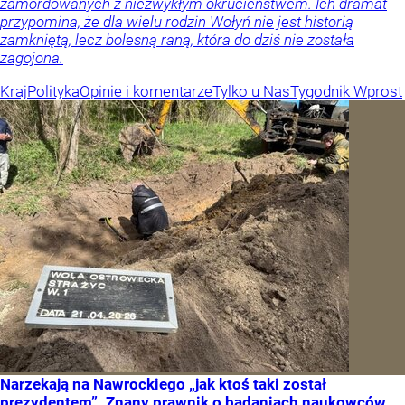
zamordowanych z niezwykłym okrucieństwem. Ich dramat
przypomina, że dla wielu rodzin Wołyń nie jest historią
zamkniętą, lecz bolesną raną, która do dziś nie została
zagojona.
Kraj
Polityka
Opinie i komentarze
Tylko u Nas
Tygodnik Wprost
Narzekają na Nawrockiego „jak ktoś taki został
prezydentem”. Znany prawnik o badaniach naukowców