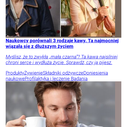
Naukowcy porównali 3 rodzaje kawy. Ta najmocniej
wiązała się z dłuższym życiem
Myślisz, że to zwykła „mała czarna”? Ta kawa najsilniej
chroni serce i wydłuża życie. Sprawdź, czy ją pijesz.
Produkty
Żywienie
Składniki odżywcze
Doniesienia
naukowe
Profilaktyka i leczenie
Badania