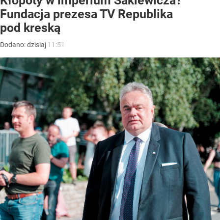
Kłopoty w imperium Sakiewicza?
Fundacja prezesa TV Republika
pod kreską
Dodano:
dzisiaj
11:51