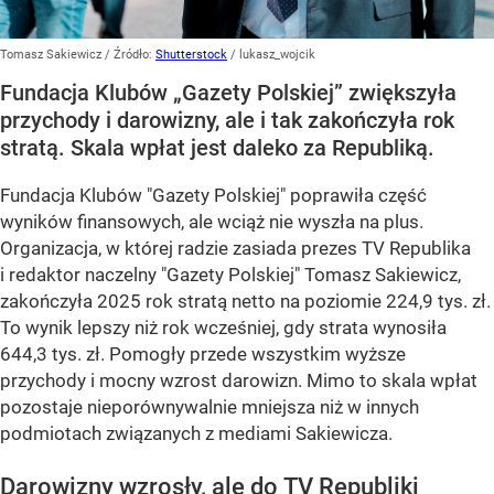
Tomasz Sakiewicz
/ Źródło:
Shutterstock
/
lukasz_wojcik
Fundacja Klubów „Gazety Polskiej” zwiększyła
przychody i darowizny, ale i tak zakończyła rok
stratą. Skala wpłat jest daleko za Republiką.
Fundacja Klubów "Gazety Polskiej" poprawiła część
wyników finansowych, ale wciąż nie wyszła na plus.
Organizacja, w której radzie zasiada prezes TV Republika
i redaktor naczelny "Gazety Polskiej" Tomasz Sakiewicz,
zakończyła 2025 rok stratą netto na poziomie 224,9 tys. zł.
To wynik lepszy niż rok wcześniej, gdy strata wynosiła
644,3 tys. zł. Pomogły przede wszystkim wyższe
przychody i mocny wzrost darowizn. Mimo to skala wpłat
pozostaje nieporównywalnie mniejsza niż w innych
podmiotach związanych z mediami Sakiewicza.
Darowizny wzrosły, ale do TV Republiki