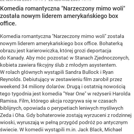
Komedia romantyczna "Narzeczony mimo woli"
została nowym liderem amerykańskiego box
office.
Komedia romantyczna "Narzeczony mimo woli" została
nowym liderem amerykańskiego box office. Bohaterką
obrazu jest karierowiczka, której grozi deportacja
do Kanady. Aby móc pozostać w Stanach Zjednoczonych,
kobieta zawiera fikcyjny ślub z młodym asystentem.
W rolach głównych wystąpili Sandra Bullock i Ryan
Reynolds. Debiutujący w zestawieniu film zarobił przez
weekend 34 miliony dolarów. Drugą i ostatnią nowością
tego tygodnia jest komedia "Year One" w reżyserii Harolda
Ramisa. Film, którego akcja rozgrywa się w czasach
biblijnych, opowiada o perypetiach leniwych myśliwych
Zeda i Oha. Gdy bohaterowie zostają wyrzuceni z rodzinnej
wioski, wyruszają w pełną przygód podróż po antycznym
świecie. W komedii wystąpili m.in. Jack Black, Michael