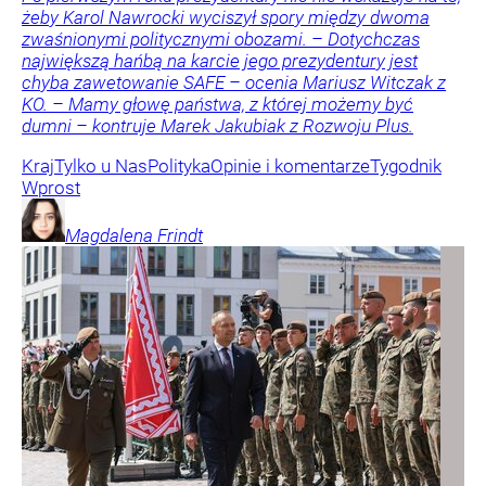
żeby Karol Nawrocki wyciszył spory między dwoma
zwaśnionymi politycznymi obozami. – Dotychczas
największą hańbą na karcie jego prezydentury jest
chyba zawetowanie SAFE – ocenia Mariusz Witczak z
KO. – Mamy głowę państwa, z której możemy być
dumni – kontruje Marek Jakubiak z Rozwoju Plus.
Kraj
Tylko u Nas
Polityka
Opinie i komentarze
Tygodnik
Wprost
Magdalena
Frindt