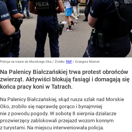
Policja na trasie do Morskiego Oka
/ Źródło:
PAP
/
Grzegorz Momot
Na Palenicy Białczańskiej trwa protest obrońców
zwierząt. Aktywiści blokują fasiągi i domagają się
końca pracy koni w Tatrach.
Na Palenicy Białczańskiej, skąd rusza szlak nad Morskie
Oko, zrobiło się naprawdę gorąco i bynajmniej
nie z powodu pogody. W sobotę 8 sierpnia działacze
prozwierzęcy zablokowali przejazd wozom konnym
z turystami. Na miejscu interweniowała policja.