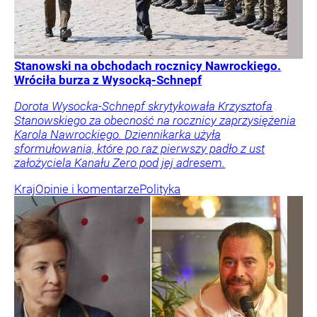
Stanowski na obchodach rocznicy Nawrockiego.
Wróciła burza z Wysocką-Schnepf
Dorota Wysocka-Schnepf skrytykowała Krzysztofa
Stanowskiego za obecność na rocznicy zaprzysiężenia
Karola Nawrockiego. Dziennikarka użyła
sformułowania, które po raz pierwszy padło z ust
założyciela Kanału Zero pod jej adresem.
Kraj
Opinie i komentarze
Polityka