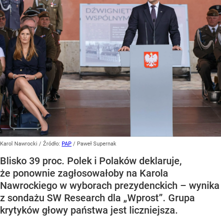
Karol Nawrocki
/ Źródło:
PAP
/
Paweł Supernak
Blisko 39 proc. Polek i Polaków deklaruje,
że ponownie zagłosowałoby na Karola
Nawrockiego w wyborach prezydenckich – wynika
z sondażu SW Research dla „Wprost”. Grupa
krytyków głowy państwa jest liczniejsza.