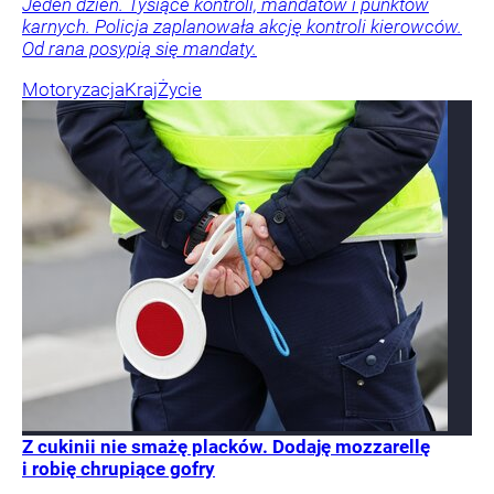
Jeden dzień. Tysiące kontroli, mandatów i punktów
karnych. Policja zaplanowała akcję kontroli kierowców.
Od rana posypią się mandaty.
Motoryzacja
Kraj
Życie
Z cukinii nie smażę placków. Dodaję mozzarellę
i robię chrupiące gofry