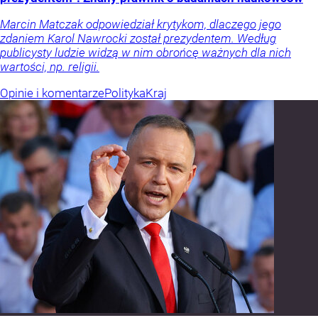
Marcin Matczak odpowiedział krytykom, dlaczego jego
zdaniem Karol Nawrocki został prezydentem. Według
publicysty ludzie widzą w nim obrońcę ważnych dla nich
wartości, np. religii.
Opinie i komentarze
Polityka
Kraj