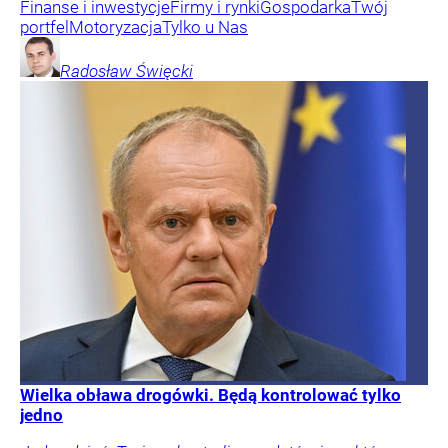
Finanse i inwestycje
Firmy i rynki
Gospodarka
Twój
portfel
Motoryzacja
Tylko u Nas
Radosław
Święcki
Wielka obława drogówki. Będą kontrolować tylko
jedno