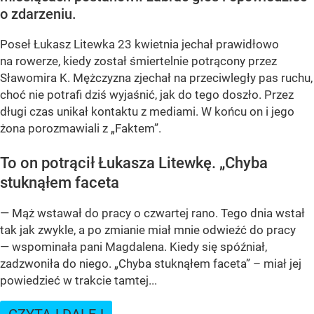
o zdarzeniu.
Poseł Łukasz Litewka 23 kwietnia jechał prawidłowo
na rowerze, kiedy został śmiertelnie potrącony przez
Sławomira K. Mężczyzna zjechał na przeciwległy pas ruchu,
choć nie potrafi dziś wyjaśnić, jak do tego doszło. Przez
długi czas unikał kontaktu z mediami. W końcu on i jego
żona porozmawiali z „Faktem”.
To on potrącił Łukasza Litewkę. „Chyba
stuknąłem faceta
— Mąż wstawał do pracy o czwartej rano. Tego dnia wstał
tak jak zwykle, a po zmianie miał mnie odwieźć do pracy
— wspominała pani Magdalena. Kiedy się spóźniał,
zadzwoniła do niego. „Chyba stuknąłem faceta” – miał jej
powiedzieć w trakcie tamtej...