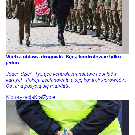
Wielka obława drogówki. Będą kontrolować tylko
jedno
Jeden dzień. Tysiące kontroli, mandatów i punktów
karnych. Policja zaplanowała akcję kontroli kierowców.
Od rana posypią się mandaty.
Motoryzacja
Kraj
Życie