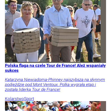
Polska flaga na czele Tour de France! Ależ wspaniały
sukces
Katarzyna Niewiadoma-Phinney najszybsza na słynnym
podjeździe pod Mont Ventoux. Polka wygrała etap i
została liderką Tour de France!
Kolarstwo
Sport