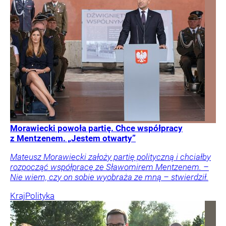
Morawiecki powoła partię. Chce współpracy
z Mentzenem. „Jestem otwarty”
Mateusz Morawiecki założy partię polityczną i chciałby
rozpocząć współpracę ze Sławomirem Mentzenem. –
Nie wiem, czy on sobie wyobraża ze mną – stwierdził.
Kraj
Polityka