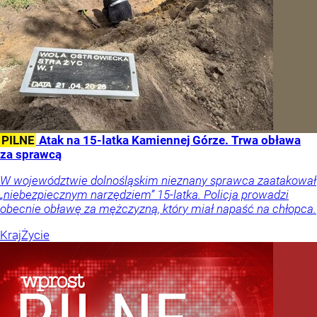
PILNE
Atak na 15-latka Kamiennej Górze. Trwa obława
za sprawcą
W województwie dolnośląskim nieznany sprawca zaatakował
„niebezpiecznym narzędziem” 15-latka. Policja prowadzi
obecnie obławę za mężczyzną, który miał napaść na chłopca.
Kraj
Życie