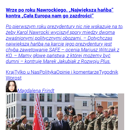
Wrze po roku Nawrockiego. „Największa hańba”
kontra „Cała Europa nam go zazdrości”
Po pierwszym roku prezydentury nic nie wskazuje na to,
żeby Karol Nawrocki wyciszył spory między dwoma
zwaśnionymi politycznymi obozami. – Dotychczas
największą hańbą na karcie jego prezydentury jest
chyba zawetowanie SAFE – ocenia Mariusz Witczak z
KO. – Mamy głowę państwa, z której możemy być
dumni – kontruje Marek Jakubiak z Rozwoju Plus.
Kraj
Tylko u Nas
Polityka
Opinie i komentarze
Tygodnik
Wprost
Magdalena
Frindt