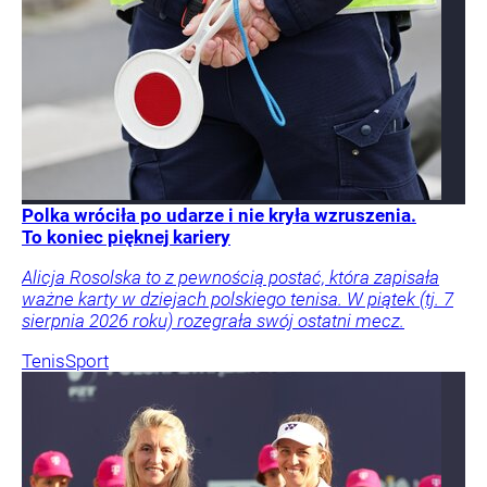
Polka wróciła po udarze i nie kryła wzruszenia.
To koniec pięknej kariery
Alicja Rosolska to z pewnością postać, która zapisała
ważne karty w dziejach polskiego tenisa. W piątek (tj. 7
sierpnia 2026 roku) rozegrała swój ostatni mecz.
Tenis
Sport