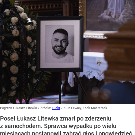
Pogrzeb Łukasza Litewki
/ Źródło:
Flickr
/
Klub Lewicy, Zack Masternak
Poseł Łukasz Litewka zmarł po zderzeniu
z samochodem. Sprawca wypadku po wielu
miesiącach postanowił zabrać głos i opowiedzieć