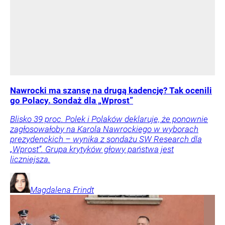
Nawrocki ma szansę na drugą kadencję? Tak ocenili
go Polacy. Sondaż dla „Wprost”
Blisko 39 proc. Polek i Polaków deklaruje, że ponownie
zagłosowałoby na Karola Nawrockiego w wyborach
prezydenckich – wynika z sondażu SW Research dla
„Wprost”. Grupa krytyków głowy państwa jest
liczniejsza.
Magdalena
Frindt