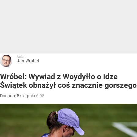
Autor:
Jan Wróbel
Wróbel: Wywiad z Woydyłło o Idze
Świątek obnażył coś znacznie gorszego
Dodano:
5
sierpnia
6:08