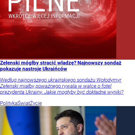
Zełenski mógłby stracić władzę? Najnowszy sondaż
pokazuje nastroje Ukraińców
Według najnowszego ukraińskiego sondażu Wołodymyr
Zełenski miałby poważnego rywala w walce o fotel
prezydenta Ukrainy. Jakie mogłyby być dokładne wyniki?
Polityka
Świat
Życie