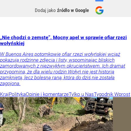
Dodaj jako
źródło w Google
„Nie chodzi o zemstę”. Mocny apel w sprawie ofiar rzezi
wołyńskiej
W Buenos Aires potomkowie ofiar rzezi wołyńskiej wciąż
pokazują rodzinne zdjęcia i listy, wspominając bliskich
zamordowanych z niezwykłym okrucieństwem. Ich dramat
przypomina, że dla wielu rodzin Wołyń nie jest historią
zamkniętą, lecz bolesną raną, która do dziś nie została
zagojona.
Kraj
Polityka
Opinie i komentarze
Tylko u Nas
Tygodnik Wprost