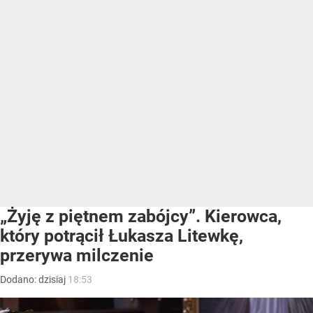
„Żyję z piętnem zabójcy”. Kierowca,
który potrącił Łukasza Litewkę,
przerywa milczenie
Dodano:
dzisiaj
18:53