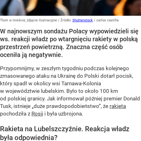
Tłum w mieście, zdjęcie ilustracyjne
/ Źródło:
Shutterstock
/
carlos castilla
W najnowszym sondażu Polacy wypowiedzieli się
ws. reakcji władz po wtargnięciu rakiety w polską
przestrzeń powietrzną. Znaczna część osób
oceniła ją negatywnie.
Przypomnijmy, w zeszłym tygodniu podczas kolejnego
zmasowanego ataku na Ukrainę do Polski dotarł pocisk,
który spadł w okolicy wsi Tarnawa-Kolonia
w województwie lubelskim. Było to około 100 km
od polskiej granicy. Jak informował później premier Donald
Tusk, istnieje
„duże prawdopodobieństwo”
, że
rakieta
pochodziła z
Rosji
i była uzbrojona.
Rakieta na Lubelszczyźnie. Reakcja władz
była odpowiednia?