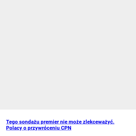
Tego sondażu premier nie może zlekceważyć.
Polacy o przywróceniu CPN