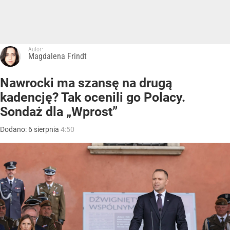
Autor:
Magdalena Frindt
Nawrocki ma szansę na drugą
kadencję? Tak ocenili go Polacy.
Sondaż dla „Wprost”
Dodano:
6
sierpnia
4:50