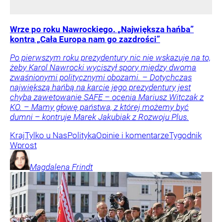
Wrze po roku Nawrockiego. „Największa hańba”
kontra „Cała Europa nam go zazdrości”
Po pierwszym roku prezydentury nic nie wskazuje na to,
żeby Karol Nawrocki wyciszył spory między dwoma
zwaśnionymi politycznymi obozami. – Dotychczas
największą hańbą na karcie jego prezydentury jest
chyba zawetowanie SAFE – ocenia Mariusz Witczak z
KO. – Mamy głowę państwa, z której możemy być
dumni – kontruje Marek Jakubiak z Rozwoju Plus.
Kraj
Tylko u Nas
Polityka
Opinie i komentarze
Tygodnik
Wprost
Magdalena
Frindt