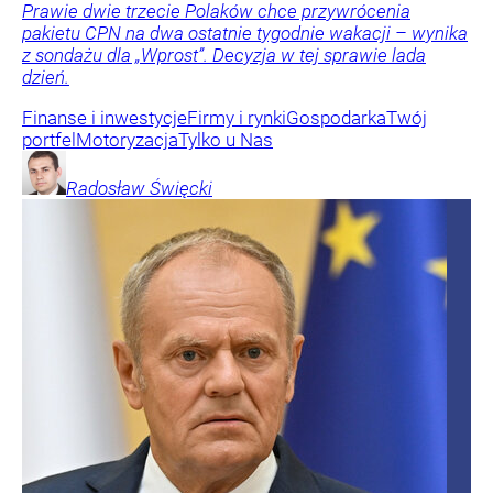
Prawie dwie trzecie Polaków chce przywrócenia
pakietu CPN na dwa ostatnie tygodnie wakacji – wynika
z sondażu dla „Wprost”. Decyzja w tej sprawie lada
dzień.
Finanse i inwestycje
Firmy i rynki
Gospodarka
Twój
portfel
Motoryzacja
Tylko u Nas
Radosław
Święcki