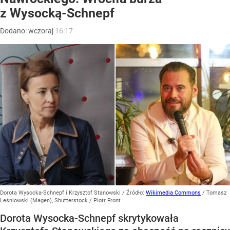
z Wysocką-Schnepf
Dodano:
wczoraj
16:17
Dorota Wysocka-Schnepf i Krzysztof Stanowski
/ Źródło:
Wikimedia Commons
/
Tomasz
Leśniowski (Magen), Shutterstock / Piotr Front
Dorota Wysocka-Schnepf skrytykowała