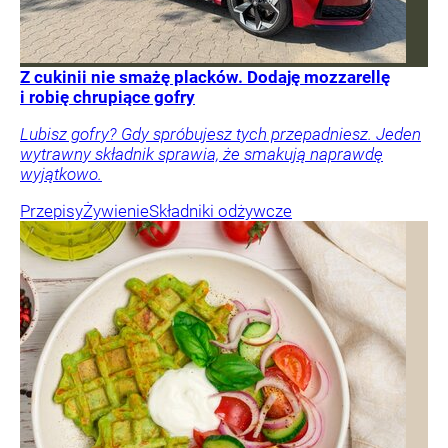
Z cukinii nie smażę placków. Dodaję mozzarellę
i robię chrupiące gofry
Lubisz gofry? Gdy spróbujesz tych przepadniesz. Jeden
wytrawny składnik sprawia, że smakują naprawdę
wyjątkowo.
Przepisy
Żywienie
Składniki odżywcze