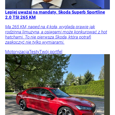
Lepiej uważaj na mandaty. Skoda Superb Sportline
2.0 TSI 265 KM
Ma 265 KM, napęd na 4 koła, wygląda prawie jak
rodzinna limuzyna, a osiągami może konkurować z hot
hatchami. To nie pierwsza Skoda, która potrafi
zaskoczyć nie tylko wymiarami.
Motoryzacja
Testy
Twój portfel