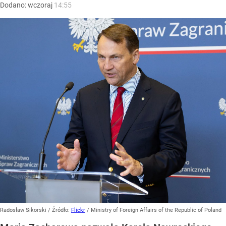
Dodano:
wczoraj
14:55
Radosław Sikorski
/ Źródło:
Flickr
/
Ministry of Foreign Affairs of the Republic of Poland