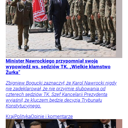
Minister Nawrockiego przypomniał swoją
wypowiedź ws. sędziów TK. „Wielkie kłamstwo
Żurka”
Zbigniew Bogucki zaznaczył, że Karol Nawrocki nigdy
nie zadeklarował, że nie przyjmie ślubowania od
czterech sędziów TK. Szef Kancelarii Prezydenta
wyjaśnił, że kluczem będzie decyzja Trybunału
Konstytucyjnego.
Kraj
Polityka
Opinie i komentarze