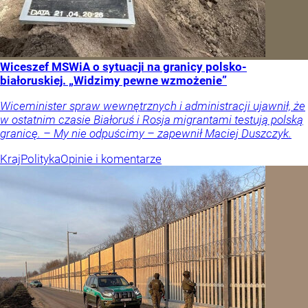
Wiceszef MSWiA o sytuacji na granicy polsko-
białoruskiej. „Widzimy pewne wzmożenie”
Wiceminister spraw wewnętrznych i administracji ujawnił, że
w ostatnim czasie Białoruś i Rosja migrantami testują polską
granicę. – My nie odpuścimy – zapewnił Maciej Duszczyk.
Kraj
Polityka
Opinie i komentarze