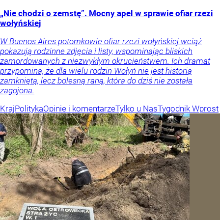
„Nie chodzi o zemstę”. Mocny apel w sprawie ofiar rzezi
wołyńskiej
W Buenos Aires potomkowie ofiar rzezi wołyńskiej wciąż
pokazują rodzinne zdjęcia i listy, wspominając bliskich
zamordowanych z niezwykłym okrucieństwem. Ich dramat
przypomina, że dla wielu rodzin Wołyń nie jest historią
zamkniętą, lecz bolesną raną, która do dziś nie została
zagojona.
Kraj
Polityka
Opinie i komentarze
Tylko u Nas
Tygodnik Wprost