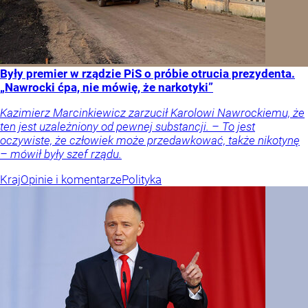
Były premier w rządzie PiS o próbie otrucia prezydenta.
„Nawrocki ćpa, nie mówię, że narkotyki”
Kazimierz Marcinkiewicz zarzucił Karolowi Nawrockiemu, że
ten jest uzależniony od pewnej substancji. – To jest
oczywiste, że człowiek może przedawkować, także nikotynę
– mówił były szef rządu.
Kraj
Opinie i komentarze
Polityka