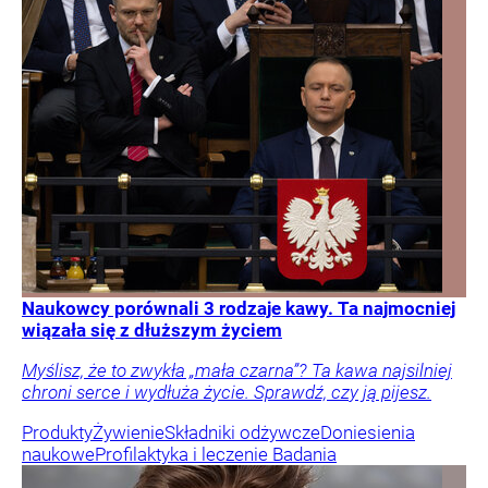
Naukowcy porównali 3 rodzaje kawy. Ta najmocniej
wiązała się z dłuższym życiem
Myślisz, że to zwykła „mała czarna”? Ta kawa najsilniej
chroni serce i wydłuża życie. Sprawdź, czy ją pijesz.
Produkty
Żywienie
Składniki odżywcze
Doniesienia
naukowe
Profilaktyka i leczenie
Badania