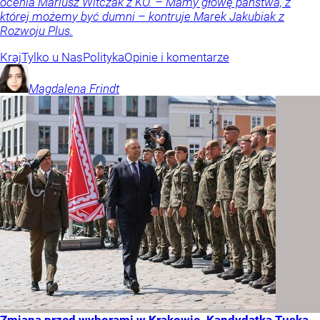
ocenia Mariusz Witczak z KO. – Mamy głowę państwa, z
której możemy być dumni – kontruje Marek Jakubiak z
Rozwoju Plus.
Kraj
Tylko u Nas
Polityka
Opinie i komentarze
Magdalena
Frindt
Zmiana przed wyborami w Krakowie. Kandydatka Tuska