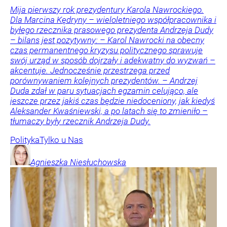
Mija pierwszy rok prezydentury Karola Nawrockiego.
Dla Marcina Kędryny – wieloletniego współpracownika i
byłego rzecznika prasowego prezydenta Andrzeja Dudy
– bilans jest pozytywny: – Karol Nawrocki na obecny
czas permanentnego kryzysu politycznego sprawuje
swój urząd w sposób dojrzały i adekwatny do wyzwań –
akcentuje. Jednocześnie przestrzega przed
porównywaniem kolejnych prezydentów. – Andrzej
Duda zdał w paru sytuacjach egzamin celująco, ale
jeszcze przez jakiś czas będzie niedoceniony, jak kiedyś
Aleksander Kwaśniewski, a po latach się to zmieniło –
tłumaczy były rzecznik Andrzeja Dudy.
Polityka
Tylko u Nas
Agnieszka
Niesłuchowska