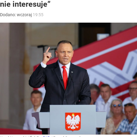
nie interesuje”
Dodano:
wczoraj
19:55