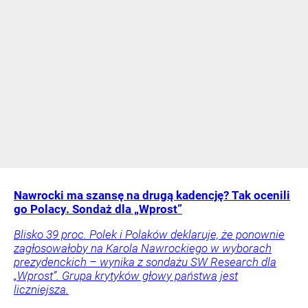
Nawrocki ma szansę na drugą kadencję? Tak ocenili
go Polacy. Sondaż dla „Wprost”
Blisko 39 proc. Polek i Polaków deklaruje, że ponownie
zagłosowałoby na Karola Nawrockiego w wyborach
prezydenckich – wynika z sondażu SW Research dla
„Wprost”. Grupa krytyków głowy państwa jest
liczniejsza.