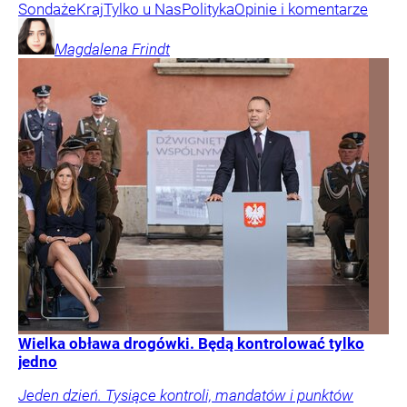
Sondaże
Kraj
Tylko u Nas
Polityka
Opinie i komentarze
Magdalena
Frindt
Wielka obława drogówki. Będą kontrolować tylko
jedno
Jeden dzień. Tysiące kontroli, mandatów i punktów