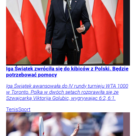
Iga Świątek zwróciła się do kibiców z Polski. Będzie
potrzebować pomocy
Iga Świątek awansowała do IV rundy turnieju WTA 1000
w Toronto. Polka w dwóch setach rozprawiła się ze
Szwajcarką Viktorija Golubic, wygrywając 6:2, 6:1.
Tenis
Sport