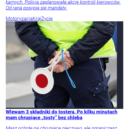
karnych. Policja zaplanowała akcję kontroli kierowców.
Od rana posypią się mandaty.
Motoryzacja
Kraj
Życie
Wlewam 3 składniki do tostera. Po kilku minutach
mam chrupiące „tosty” bez chleba
Masz ochotę na chrupiące pieczywo, ale ograniczasz