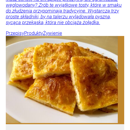
węglowodany? Zrób te wyjątkowe tosty, które w smaku
do złudzenia przypominają tradycyjne. Wystarczą trzy
proste składniki, by na talerzu wylądowała pyszna,
sycąca przekąska, która nie obciąża żołądka.
Przepisy
Produkty
Żywienie