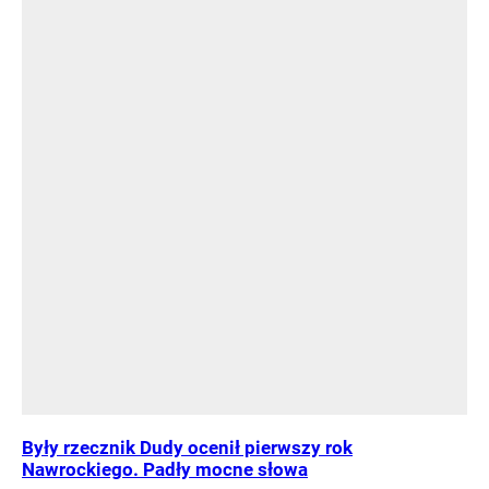
Były rzecznik Dudy ocenił pierwszy rok
Nawrockiego. Padły mocne słowa