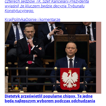
czterech sędziów TK. Szef Kancelarii Prezydenta
wyjaśnił, że kluczem będzie decyzja Trybunału
Konstytucyjnego.
Kraj
Polityka
Opinie i komentarze
Dietetyk prześwietlił popularne chipsy. Te jedne
będą najlepszym wyborem podczas odchudzania