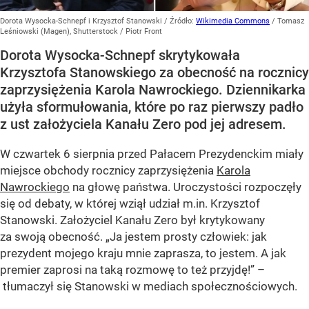
Dorota Wysocka-Schnepf i Krzysztof Stanowski
/ Źródło:
Wikimedia Commons
/
Tomasz
Leśniowski (Magen), Shutterstock / Piotr Front
Dorota Wysocka-Schnepf skrytykowała
Krzysztofa Stanowskiego za obecność na rocznicy
zaprzysiężenia Karola Nawrockiego. Dziennikarka
użyła sformułowania, które po raz pierwszy padło
z ust założyciela Kanału Zero pod jej adresem.
W czwartek 6 sierpnia przed Pałacem Prezydenckim miały
miejsce obchody rocznicy zaprzysiężenia
Karola
Nawrockiego
na głowę państwa. Uroczystości rozpoczęły
się od debaty, w której wziął udział m.in. Krzysztof
Stanowski. Założyciel Kanału Zero był krytykowany
za swoją obecność. „Ja jestem prosty człowiek: jak
prezydent mojego kraju mnie zaprasza, to jestem. A jak
premier zaprosi na taką rozmowę to też przyjdę!” –
tłumaczył się Stanowski w mediach społecznościowych.