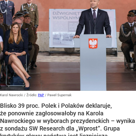
Karol Nawrocki
/ Źródło:
PAP
/
Paweł Supernak
Blisko 39 proc. Polek i Polaków deklaruje,
że ponownie zagłosowałoby na Karola
Nawrockiego w wyborach prezydenckich – wynika
z sondażu SW Research dla „Wprost”. Grupa
krytyków głowy państwa jest liczniejsza.