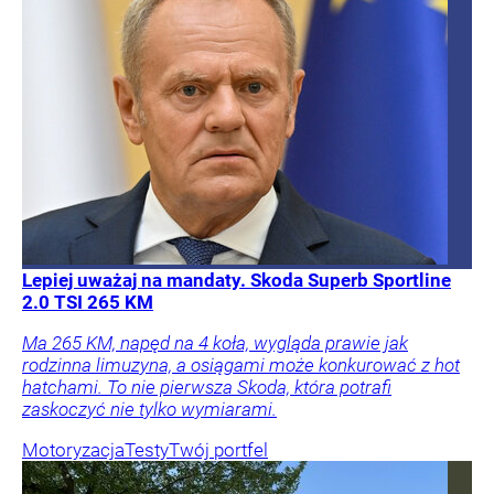
Lepiej uważaj na mandaty. Skoda Superb Sportline
2.0 TSI 265 KM
Ma 265 KM, napęd na 4 koła, wygląda prawie jak
rodzinna limuzyna, a osiągami może konkurować z hot
hatchami. To nie pierwsza Skoda, która potrafi
zaskoczyć nie tylko wymiarami.
Motoryzacja
Testy
Twój portfel