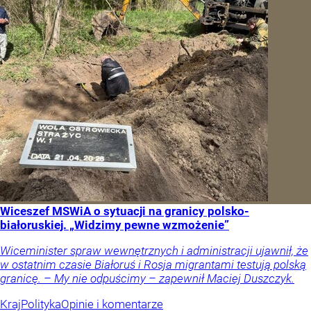
Wiceszef MSWiA o sytuacji na granicy polsko-
białoruskiej. „Widzimy pewne wzmożenie”
Wiceminister spraw wewnętrznych i administracji ujawnił, że
w ostatnim czasie Białoruś i Rosja migrantami testują polską
granicę. – My nie odpuścimy – zapewnił Maciej Duszczyk.
Kraj
Polityka
Opinie i komentarze