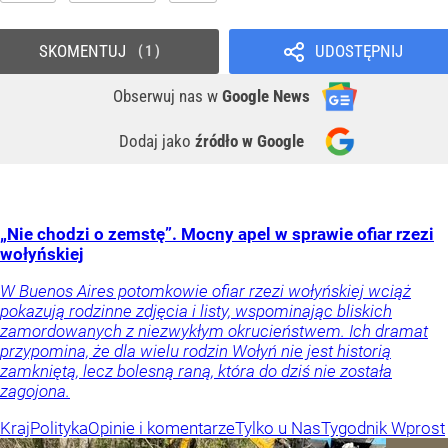
SKOMENTUJ
UDOSTĘPNIJ
1
Obserwuj nas
w
Google News
Dodaj jako
źródło w Google
„Nie chodzi o zemstę”. Mocny apel w sprawie ofiar rzezi
wołyńskiej
W Buenos Aires potomkowie ofiar rzezi wołyńskiej wciąż
pokazują rodzinne zdjęcia i listy, wspominając bliskich
zamordowanych z niezwykłym okrucieństwem. Ich dramat
przypomina, że dla wielu rodzin Wołyń nie jest historią
zamkniętą, lecz bolesną raną, która do dziś nie została
zagojona.
Kraj
Polityka
Opinie i komentarze
Tylko u Nas
Tygodnik Wprost