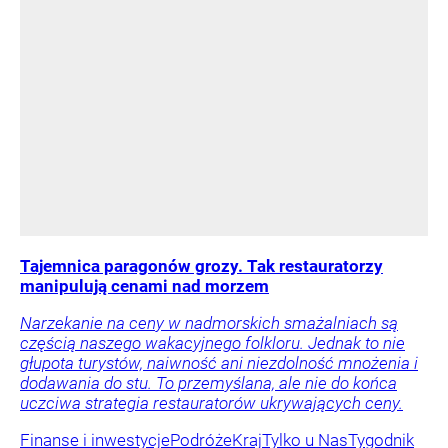
Tajemnica paragonów grozy. Tak restauratorzy
manipulują cenami nad morzem
Narzekanie na ceny w nadmorskich smażalniach są
częścią naszego wakacyjnego folkloru. Jednak to nie
głupota turystów, naiwność ani niezdolność mnożenia i
dodawania do stu. To przemyślana, ale nie do końca
uczciwa strategia restauratorów ukrywających ceny.
Finanse i inwestycje
Podróże
Kraj
Tylko u Nas
Tygodnik