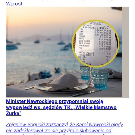
Wprost
Minister Nawrockiego przypomniał swoją
wypowiedź ws. sędziów TK. „Wielkie kłamstwo
Żurka”
Zbigniew Bogucki zaznaczył, że Karol Nawrocki nigdy
nie zadeklarował, że nie przyjmie ślubowania od