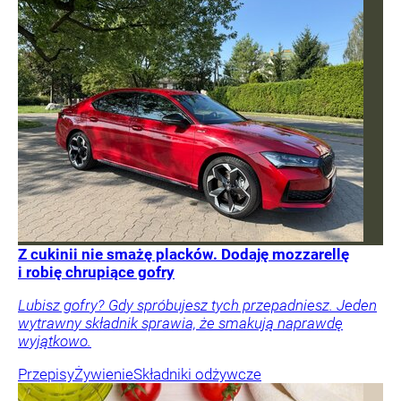
Z cukinii nie smażę placków. Dodaję mozzarellę
i robię chrupiące gofry
Lubisz gofry? Gdy spróbujesz tych przepadniesz. Jeden
wytrawny składnik sprawia, że smakują naprawdę
wyjątkowo.
Przepisy
Żywienie
Składniki odżywcze