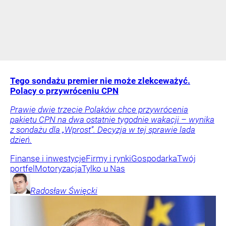
Tego sondażu premier nie może zlekceważyć.
Polacy o przywróceniu CPN
Prawie dwie trzecie Polaków chce przywrócenia
pakietu CPN na dwa ostatnie tygodnie wakacji – wynika
z sondażu dla „Wprost”. Decyzja w tej sprawie lada
dzień.
Finanse i inwestycje
Firmy i rynki
Gospodarka
Twój
portfel
Motoryzacja
Tylko u Nas
Radosław
Święcki