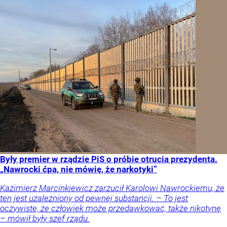
Były premier w rządzie PiS o próbie otrucia prezydenta.
„Nawrocki ćpa, nie mówię, że narkotyki”
Kazimierz Marcinkiewicz zarzucił Karolowi Nawrockiemu, że
ten jest uzależniony od pewnej substancji. – To jest
oczywiste, że człowiek może przedawkować, także nikotynę
– mówił były szef rządu.