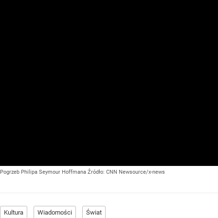
Pogrzeb Philipa Seymour Hoffmana
Źródło:
CNN Newsource/x-news
Kultura
Wiadomości
Świat