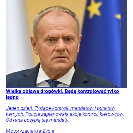
Wielka obława drogówki. Będą kontrolować tylko
jedno
Jeden dzień. Tysiące kontroli, mandatów i punktów
karnych. Policja zaplanowała akcję kontroli kierowców.
Od rana posypią się mandaty.
Motoryzacja
Kraj
Życie