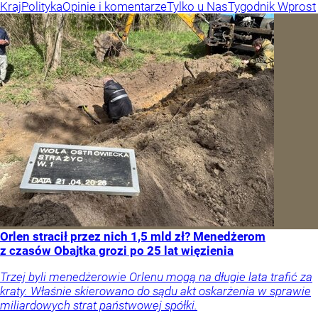
Kraj
Polityka
Opinie i komentarze
Tylko u Nas
Tygodnik Wprost
Orlen stracił przez nich 1,5 mld zł? Menedżerom
z czasów Obajtka grozi po 25 lat więzienia
Trzej byli menedżerowie Orlenu mogą na długie lata trafić za
kraty. Właśnie skierowano do sądu akt oskarżenia w sprawie
miliardowych strat państwowej spółki.