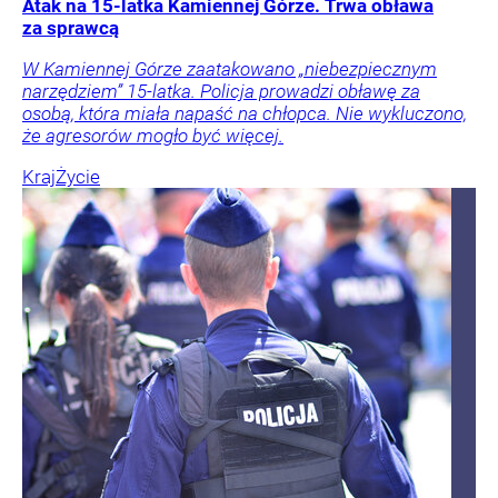
Atak na 15-latka Kamiennej Górze. Trwa obława
za sprawcą
W Kamiennej Górze zaatakowano „niebezpiecznym
narzędziem” 15-latka. Policja prowadzi obławę za
osobą, która miała napaść na chłopca. Nie wykluczono,
że agresorów mogło być więcej.
Kraj
Życie