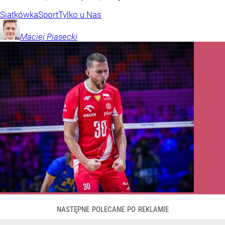
Siatkówka
Sport
Tylko u Nas
Maciej
Piasecki