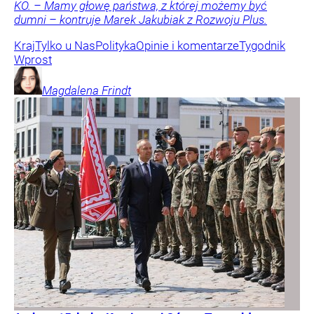
KO. – Mamy głowę państwa, z której możemy być
dumni – kontruje Marek Jakubiak z Rozwoju Plus.
Kraj
Tylko u Nas
Polityka
Opinie i komentarze
Tygodnik
Wprost
Magdalena
Frindt