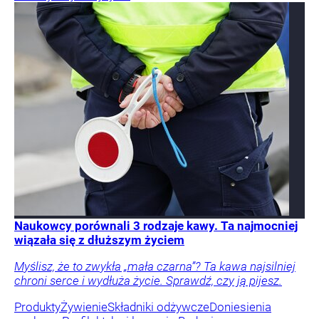
Naukowcy porównali 3 rodzaje kawy. Ta najmocniej
wiązała się z dłuższym życiem
Myślisz, że to zwykła „mała czarna”? Ta kawa najsilniej
chroni serce i wydłuża życie. Sprawdź, czy ją pijesz.
Produkty
Żywienie
Składniki odżywcze
Doniesienia