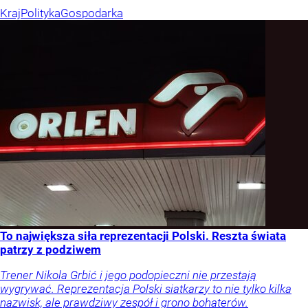
Kraj
Polityka
Gospodarka
To największa siła reprezentacji Polski. Reszta świata
patrzy z podziwem
Trener Nikola Grbić i jego podopieczni nie przestają
wygrywać. Reprezentacja Polski siatkarzy to nie tylko kilka
nazwisk, ale prawdziwy zespół i grono bohaterów.