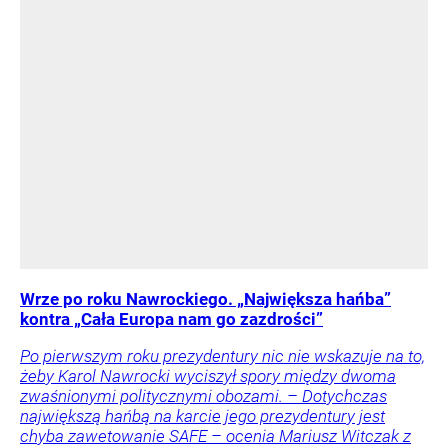
Wrze po roku Nawrockiego. „Największa hańba”
kontra „Cała Europa nam go zazdrości”
Po pierwszym roku prezydentury nic nie wskazuje na to,
żeby Karol Nawrocki wyciszył spory między dwoma
zwaśnionymi politycznymi obozami. – Dotychczas
największą hańbą na karcie jego prezydentury jest
chyba zawetowanie SAFE – ocenia Mariusz Witczak z