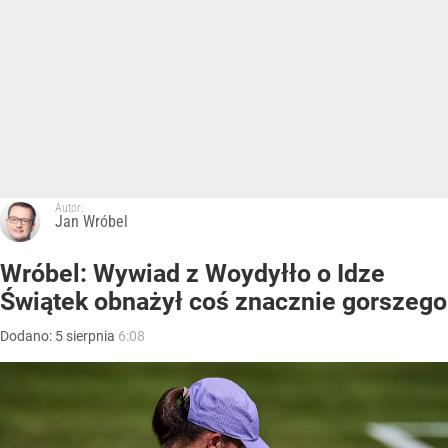
Autor:
Jan Wróbel
Wróbel: Wywiad z Woydyłło o Idze
Świątek obnażył coś znacznie gorszego
Dodano:
5
sierpnia
6:08