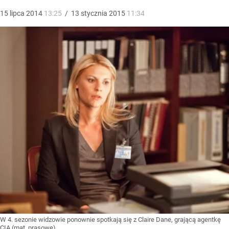
15
lipca
2014
13:25
/
13
stycznia
2015
11:34
W 4. sezonie widzowie ponownie spotkają się z Claire Dane, grającą agentkę
CIA (mat. prasowe)