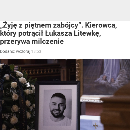
„Żyję z piętnem zabójcy”. Kierowca,
który potrącił Łukasza Litewkę,
przerywa milczenie
Dodano:
wczoraj
18:53