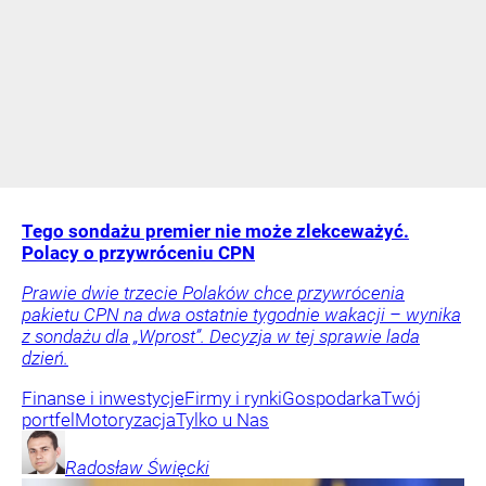
Tego sondażu premier nie może zlekceważyć.
Polacy o przywróceniu CPN
Prawie dwie trzecie Polaków chce przywrócenia
pakietu CPN na dwa ostatnie tygodnie wakacji – wynika
z sondażu dla „Wprost”. Decyzja w tej sprawie lada
dzień.
Finanse i inwestycje
Firmy i rynki
Gospodarka
Twój
portfel
Motoryzacja
Tylko u Nas
Radosław
Święcki