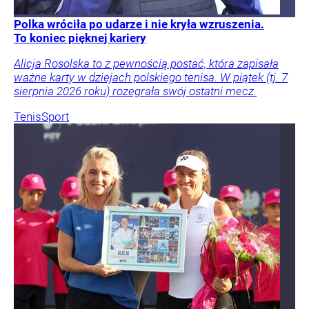
Polka wróciła po udarze i nie kryła wzruszenia.
To koniec pięknej kariery
Alicja Rosolska to z pewnością postać, która zapisała
ważne karty w dziejach polskiego tenisa. W piątek (tj. 7
sierpnia 2026 roku) rozegrała swój ostatni mecz.
Tenis
Sport