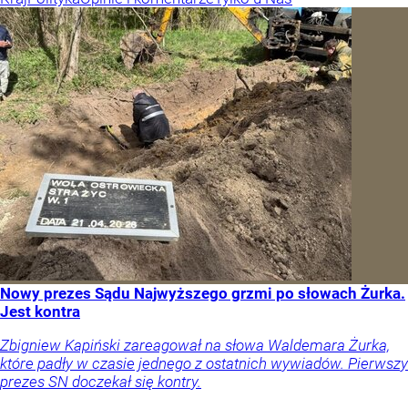
Nowy prezes Sądu Najwyższego grzmi po słowach Żurka.
Jest kontra
Zbigniew Kapiński zareagował na słowa Waldemara Żurka,
które padły w czasie jednego z ostatnich wywiadów. Pierwszy
prezes SN doczekał się kontry.