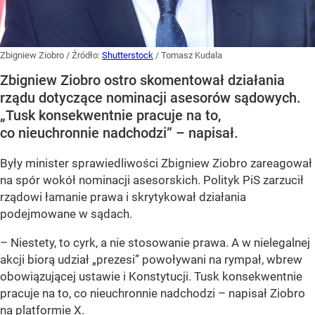
Zbigniew Ziobro
/ Źródło:
Shutterstock
/
Tomasz Kudala
Zbigniew Ziobro ostro skomentował działania
rządu dotyczące nominacji asesorów sądowych.
„Tusk konsekwentnie pracuje na to,
co nieuchronnie nadchodzi” – napisał.
Były minister sprawiedliwości Zbigniew Ziobro zareagował
na spór wokół nominacji asesorskich. Polityk PiS zarzucił
rządowi łamanie prawa i skrytykował działania
podejmowane w sądach.
– Niestety, to cyrk, a nie stosowanie prawa. A w nielegalnej
akcji biorą udział „prezesi” powoływani na rympał, wbrew
obowiązującej ustawie i Konstytucji. Tusk konsekwentnie
pracuje na to, co nieuchronnie nadchodzi – napisał Ziobro
na platformie X.