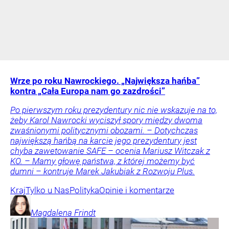
Wrze po roku Nawrockiego. „Największa hańba”
kontra „Cała Europa nam go zazdrości”
Po pierwszym roku prezydentury nic nie wskazuje na to,
żeby Karol Nawrocki wyciszył spory między dwoma
zwaśnionymi politycznymi obozami. – Dotychczas
największą hańbą na karcie jego prezydentury jest
chyba zawetowanie SAFE – ocenia Mariusz Witczak z
KO. – Mamy głowę państwa, z której możemy być
dumni – kontruje Marek Jakubiak z Rozwoju Plus.
Kraj
Tylko u Nas
Polityka
Opinie i komentarze
Magdalena
Frindt