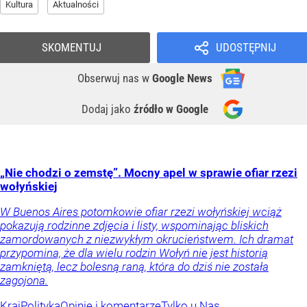
Kultura
Aktualności
SKOMENTUJ
UDOSTĘPNIJ
Obserwuj nas
w
Google News
Dodaj jako
źródło w Google
„Nie chodzi o zemstę”. Mocny apel w sprawie ofiar rzezi
wołyńskiej
W Buenos Aires potomkowie ofiar rzezi wołyńskiej wciąż
pokazują rodzinne zdjęcia i listy, wspominając bliskich
zamordowanych z niezwykłym okrucieństwem. Ich dramat
przypomina, że dla wielu rodzin Wołyń nie jest historią
zamkniętą, lecz bolesną raną, która do dziś nie została
zagojona.
Kraj
Polityka
Opinie i komentarze
Tylko u Nas