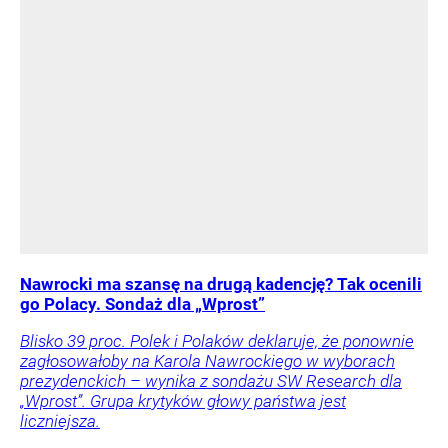
Nawrocki ma szansę na drugą kadencję? Tak ocenili
go Polacy. Sondaż dla „Wprost”
Blisko 39 proc. Polek i Polaków deklaruje, że ponownie
zagłosowałoby na Karola Nawrockiego w wyborach
prezydenckich – wynika z sondażu SW Research dla
„Wprost”. Grupa krytyków głowy państwa jest
liczniejsza.