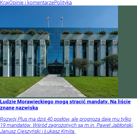
Kraj
Opinie i komentarze
Polityka
Ludzie Morawieckiego mogą stracić mandaty. Na liście
znane nazwiska
Rozwój Plus ma dziś 40 posłów, ale prognoza daje mu tylko
19 mandatów. Wśród zagrożonych są m.in. Paweł Jabłoński,
Janusz Cieszyński i Łukasz Kmita.