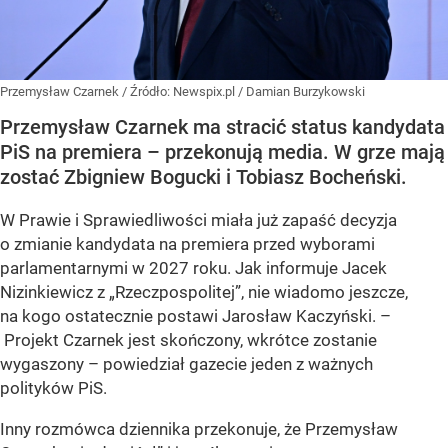
Przemysław Czarnek
/ Źródło:
Newspix.pl
/
Damian Burzykowski
Przemysław Czarnek ma stracić status kandydata
PiS na premiera – przekonują media. W grze mają
zostać Zbigniew Bogucki i Tobiasz Bocheński.
W Prawie i Sprawiedliwości miała już zapaść decyzja
o zmianie kandydata na premiera przed wyborami
parlamentarnymi w 2027 roku. Jak informuje Jacek
Nizinkiewicz z „Rzeczpospolitej”, nie wiadomo jeszcze,
na kogo ostatecznie postawi Jarosław Kaczyński. –
Projekt Czarnek jest skończony, wkrótce zostanie
wygaszony – powiedział gazecie jeden z ważnych
polityków PiS.
Inny rozmówca dziennika przekonuje, że Przemysław