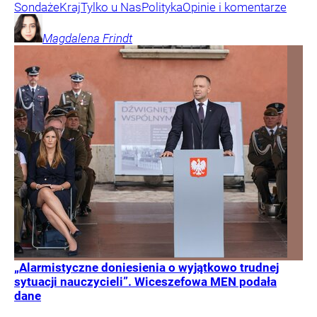
Sondaże
Kraj
Tylko u Nas
Polityka
Opinie i komentarze
Magdalena
Frindt
„Alarmistyczne doniesienia o wyjątkowo trudnej
sytuacji nauczycieli”. Wiceszefowa MEN podała
dane