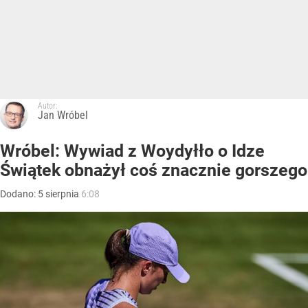
Autor:
Jan Wróbel
Wróbel: Wywiad z Woydyłło o Idze
Świątek obnażył coś znacznie gorszego
Dodano:
5
sierpnia
6:08