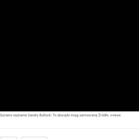
Szczere wyznanie Sandry Bullock: To zburzyło moją samoocenę
Źródło:
x-news