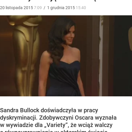
20
listopada
2015
7:09
/
1
grudnia
2015
15:40
Sandra Bullock doświadczyła w pracy
dyskryminacji. Zdobywczyni Oscara wyznała
w wywiadzie dla „Variety”, że wciąż walczy