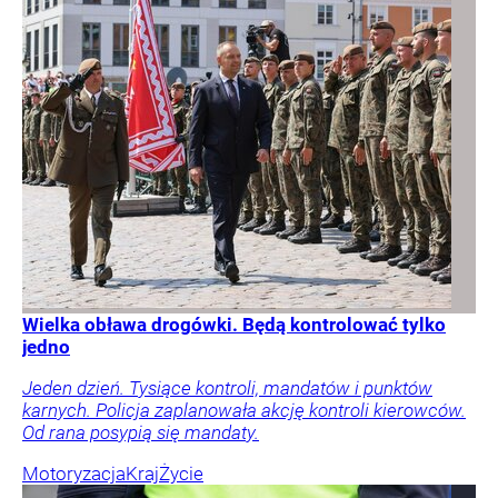
Wielka obława drogówki. Będą kontrolować tylko
jedno
Jeden dzień. Tysiące kontroli, mandatów i punktów
karnych. Policja zaplanowała akcję kontroli kierowców.
Od rana posypią się mandaty.
Motoryzacja
Kraj
Życie