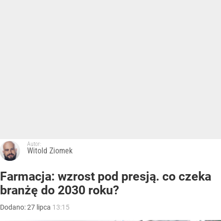
Autor:
Witold Ziomek
Farmacja: wzrost pod presją. co czeka
branżę do 2030 roku?
Dodano:
27
lipca
13:15