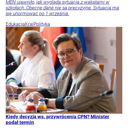
MEN ujawniło, jak wygląda sytuacja z wakatami w
szkołach. Obecne dane nie są precyzyjne. Sytuacja ma
się unormować po 1 września.
Edukacja
Kraj
Polityka
Kiedy decyzja ws. przywrócenia CPN? Minister
podał termin