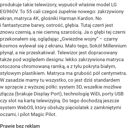
produkuje takie telewizory, wypuścił właśnie model LG
EG960V. To 55 cali czegoś zupełnie nowego: zakrzywiony
ekran, matryca 4K, głośniki Harman Kardon. No
i fantastyczne barwy, ostrość, głębia. Tutaj czerń jest
znowu czernią, a nie ciemną szarością. Ja o głębi tej czerni
przekonałem się, oglądając „Gwiezdne wojny” – czarny
kosmos wylewał się z ekranu. Mało tego, Sokół Millennium
płynął, a nie przeskakiwał. Telewizor jest dopracowany
także pod względem designu: lekko zakrzywiona matryca
otoczona chromowaną ramką, a z tyłu pokryta białym,
stylowym plastikiem. Matryca ma grubość pół centymetra.
W zasadzie mamy tu wszystko, co jest dziś standardem
w sprzęcie z wyższej półki: system 3D, wszelkie możliwe
złącza (brakuje Display Port), technologię WiDi, porty USB
czy slot na kartę telewizyjną. Do tego dochodzą jeszcze
system WebOS, który obsłuży pięciolatek z zamkniętymi
oczami, i pilot Magic Pilot.
Prawie bez reklam