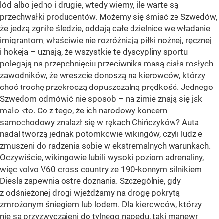
lód albo jedno i drugie, wtedy wiemy, ile warte są
przechwałki producentów. Możemy się śmiać ze Szwedów,
że jedzą zgniłe śledzie, oddają całe dzielnice we władanie
imigrantom, właściwie nie rozróżniają piłki nożnej, ręcznej
i hokeja – uznają, że wszystkie te dyscypliny sportu
polegają na przepchnięciu przeciwnika masą ciała rosłych
zawodników, że wreszcie donoszą na kierowców, którzy
choć trochę przekroczą dopuszczalną prędkość. Jednego
Szwedom odmówić nie sposób – na zimie znają się jak
mało kto. Co z tego, że ich narodowy koncern
samochodowy znalazł się w rękach Chińczyków? Auta
nadal tworzą jednak potomkowie wikingów, czyli ludzie
zmuszeni do radzenia sobie w ekstremalnych warunkach.
Oczywiście, wikingowie lubili wysoki poziom adrenaliny,
więc volvo V60 cross country ze 190-konnym silnikiem
Diesla zapewnia ostre doznania. Szczególnie, gdy
z odśnieżonej drogi wjeżdżamy na drogę pokrytą
zmrożonym śniegiem lub lodem. Dla kierowców, którzy
nie są przyzwyczajeni do tylnego napędu, taki manewr