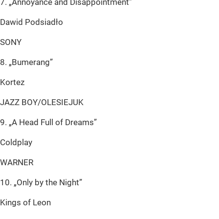
7. „Annoyance and Disappointment”
Dawid Podsiadło
SONY
8. „Bumerang”
Kortez
JAZZ BOY/OLESIEJUK
9. „A Head Full of Dreams”
Coldplay
WARNER
10. „Only by the Night”
Kings of Leon