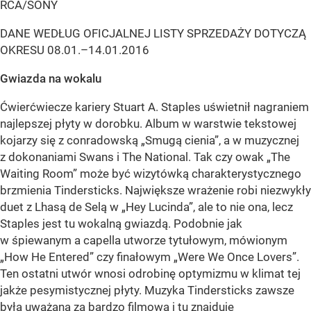
RCA/SONY
DANE WEDŁUG OFICJALNEJ LISTY SPRZEDAŻY DOTYCZĄ
OKRESU 08.01.–14.01.2016
Gwiazda na wokalu
Ćwierćwiecze kariery Stuart A. Staples uświetnił nagraniem
najlepszej płyty w dorobku. Album w warstwie tekstowej
kojarzy się z conradowską „Smugą cienia”, a w muzycznej
z dokonaniami Swans i The National. Tak czy owak „The
Waiting Room” może być wizytówką charakterystycznego
brzmienia Tindersticks. Największe wrażenie robi niezwykły
duet z Lhasą de Selą w „Hey Lucinda”, ale to nie ona, lecz
Staples jest tu wokalną gwiazdą. Podobnie jak
w śpiewanym a capella utworze tytułowym, mówionym
„How He Entered” czy finałowym „Were We Once Lovers”.
Ten ostatni utwór wnosi odrobinę optymizmu w klimat tej
jakże pesymistycznej płyty. Muzyka Tindersticks zawsze
była uważana za bardzo filmową i tu znajduje