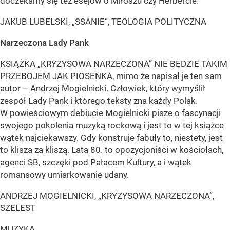
doczekamy się też esejów o Miłoszu czy Herbercie.
JAKUB LUBELSKI, „SSANIE”, TEOLOGIA POLITYCZNA
Narzeczona Lady Pank
KSIĄŻKA „KRYZYSOWA NARZECZONA” NIE BĘDZIE TAKIM
PRZEBOJEM JAK PIOSENKA, mimo że napisał je ten sam
autor – Andrzej Mogielnicki. Człowiek, który wymyślił
zespół Lady Pank i którego teksty zna każdy Polak.
W powieściowym debiucie Mogielnicki pisze o fascynacji
swojego pokolenia muzyką rockową i jest to w tej książce
wątek najciekawszy. Gdy konstruje fabuły to, niestety, jest
to klisza za kliszą. Lata 80. to opozycjoniści w kościołach,
agenci SB, szczęki pod Pałacem Kultury, a i wątek
romansowy umiarkowanie udany.
ANDRZEJ MOGIELNICKI, „KRYZYSOWA NARZECZONA”,
SZELEST
MUZYKA