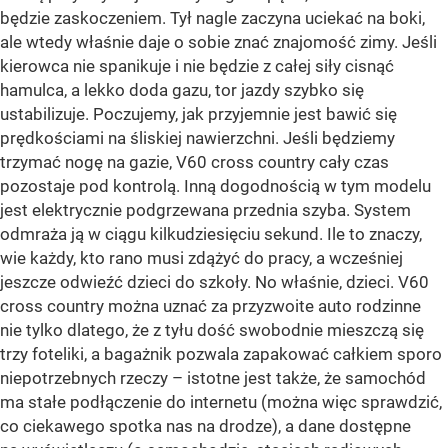
będzie zaskoczeniem. Tył nagle zaczyna uciekać na boki,
ale wtedy właśnie daje o sobie znać znajomość zimy. Jeśli
kierowca nie spanikuje i nie będzie z całej siły cisnąć
hamulca, a lekko doda gazu, tor jazdy szybko się
ustabilizuje. Poczujemy, jak przyjemnie jest bawić się
prędkościami na śliskiej nawierzchni. Jeśli będziemy
trzymać nogę na gazie, V60 cross country cały czas
pozostaje pod kontrolą. Inną dogodnością w tym modelu
jest elektrycznie podgrzewana przednia szyba. System
odmraża ją w ciągu kilkudziesięciu sekund. Ile to znaczy,
wie każdy, kto rano musi zdążyć do pracy, a wcześniej
jeszcze odwieźć dzieci do szkoły. No właśnie, dzieci. V60
cross country można uznać za przyzwoite auto rodzinne
nie tylko dlatego, że z tyłu dość swobodnie mieszczą się
trzy foteliki, a bagażnik pozwala zapakować całkiem sporo
niepotrzebnych rzeczy – istotne jest także, że samochód
ma stałe podłączenie do internetu (można więc sprawdzić,
co ciekawego spotka nas na drodze), a dane dostępne