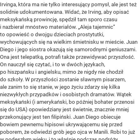
Irvinga, która ma nie tylko interesujący pomysł, ale jest też
solidnie udokumentowana. Widać, że Irving, aby opisać
meksykańską prowincję, spędził tam sporo czasu
i nazbierał mnóstwo materiałów. „Aleja tajemnic”
to opowieść o dwojgu dzieciach prostytutki,
wychowujących się na wielkim śmietnisku w mieście. Juan
Diego i jego siostra okazują się samorodnymi geniuszami.
Ona jest telepatką, potrafi także przewidywać przyszłość.
On nauczył się czytać, i to w dwóch językach,
po hiszpańsku i angielsku, mimo że nigdy nie chodził
do szkoły. W przyszłości zostanie sławnym pisarzem,
ale zanim to się stanie, w jego życiu zdarzy się kilka
niezwykłych przypadków i osobistych dramatów. Wątek
meksykański (i amerykański, bo później bohater przenosi
się do USA) opowiedziany jest świetnie, znacznie mniej
przekonujący jest ten filipiński. Juan Diego obiecuje
bowiem pewnemu hipisowi ukrywającemu się przed
poborem, że odwiedzi grób jego ojca w Manili. Robi to już
w podeszłym wieku, i to właśnie podczas podróży