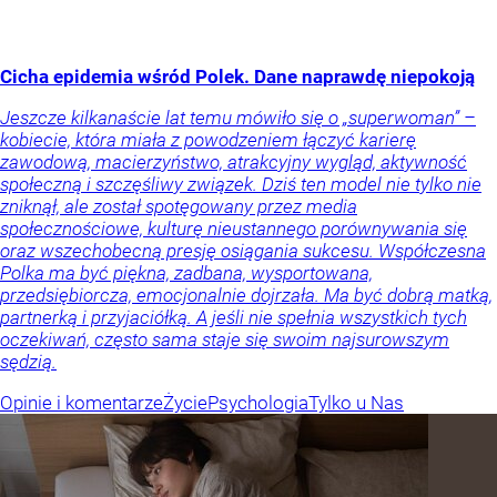
Cicha epidemia wśród Polek. Dane naprawdę niepokoją
Jeszcze kilkanaście lat temu mówiło się o „superwoman” –
kobiecie, która miała z powodzeniem łączyć karierę
zawodową, macierzyństwo, atrakcyjny wygląd, aktywność
społeczną i szczęśliwy związek. Dziś ten model nie tylko nie
zniknął, ale został spotęgowany przez media
społecznościowe, kulturę nieustannego porównywania się
oraz wszechobecną presję osiągania sukcesu. Współczesna
Polka ma być piękna, zadbana, wysportowana,
przedsiębiorcza, emocjonalnie dojrzała. Ma być dobrą matką,
partnerką i przyjaciółką. A jeśli nie spełnia wszystkich tych
oczekiwań, często sama staje się swoim najsurowszym
sędzią.
Opinie i komentarze
Życie
Psychologia
Tylko u Nas