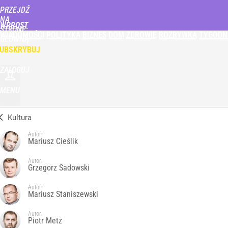
PRZEJDŹ
NA
WPROST
STRONĘ
WIADOMOŚCI
POLITYKA
BIZNES
DOM
ZDROWIE
ROZRYWKA
TYGODN
GŁÓWNĄ
UBSKRYBUJ
ZALOGUJ
MENU
Kultura
Autor:
Mariusz Cieślik
Autor:
Grzegorz Sadowski
Autor:
Mariusz Staniszewski
Autor:
Piotr Metz