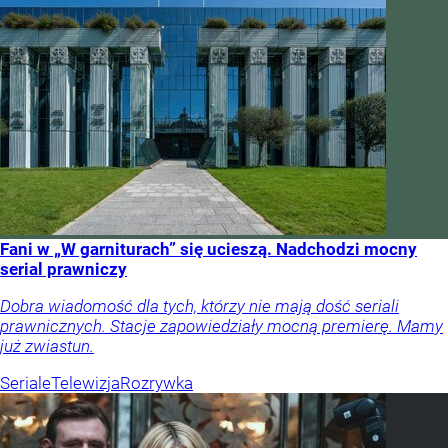
Fani w „W garniturach” się ucieszą. Nadchodzi mocny
serial prawniczy
Dobra wiadomość dla tych, którzy nie mają dość seriali
prawnicznych. Stacje zapowiedziały mocną premierę. Mamy
już zwiastun.
Seriale
Telewizja
Rozrywka