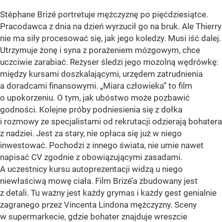
Stéphane Brizé portretuje mężczyznę po pięćdziesiątce.
Pracodawca z dnia na dzień wyrzucił go na bruk. Ale Thierry
nie ma siły procesować się, jak jego koledzy. Musi iść dalej.
Utrzymuje żonę i syna z porażeniem mózgowym, chce
uczciwie zarabiać. Reżyser śledzi jego mozolną wędrówkę:
między kursami doszkalającymi, urzędem zatrudnienia
a doradcami finansowymi. „Miara człowieka” to film
o upokorzeniu. O tym, jak ubóstwo może pozbawić
godności. Kolejne próby podniesienia się z dołka
i rozmowy ze specjalistami od rekrutacji odzierają bohatera
z nadziei. Jest za stary, nie opłaca się już w niego
inwestować. Pochodzi z innego świata, nie umie nawet
napisać CV zgodnie z obowiązującymi zasadami.
A uczestnicy kursu autoprezentacji widzą u niego
niewłaściwą mowę ciała. Film Brizé’a zbudowany jest
z detali. Tu ważny jest każdy grymas i każdy gest genialnie
zagranego przez Vincenta Lindona mężczyzny. Sceny
w supermarkecie, gdzie bohater znajduje wreszcie