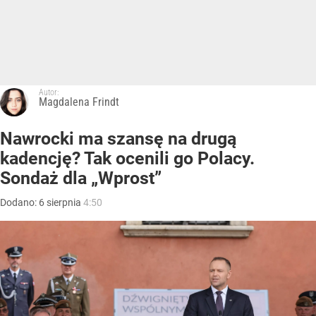
Autor:
Magdalena Frindt
Nawrocki ma szansę na drugą
kadencję? Tak ocenili go Polacy.
Sondaż dla „Wprost”
Dodano:
6
sierpnia
4:50