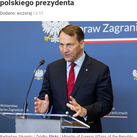
polskiego prezydenta
Dodano:
wczoraj
14:55
Radosław Sikorski
/ Źródło:
Flickr
/
Ministry of Foreign Affairs of the Republic