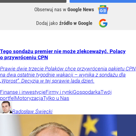
Obserwuj nas
w
Google News
Dodaj jako
źródło w Google
Tego sondażu premier nie może zlekceważyć. Polacy
o przywróceniu CPN
Prawie dwie trzecie Polaków chce przywrócenia pakietu CPN
na dwa ostatnie tygodnie wakacji – wynika z sondażu dla
„Wprost”. Decyzja w tej sprawie lada dzień.
Finanse i inwestycje
Firmy i rynki
Gospodarka
Twój
portfel
Motoryzacja
Tylko u Nas
Radosław
Święcki