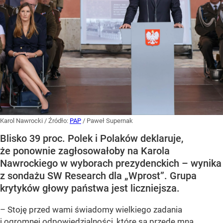
Karol Nawrocki
/ Źródło:
PAP
/
Paweł Supernak
Blisko 39 proc. Polek i Polaków deklaruje,
że ponownie zagłosowałoby na Karola
Nawrockiego w wyborach prezydenckich – wynika
z sondażu SW Research dla „Wprost”. Grupa
krytyków głowy państwa jest liczniejsza.
– Stoję przed wami świadomy wielkiego zadania
i ogromnej odpowiedzialności, które są przede mną.