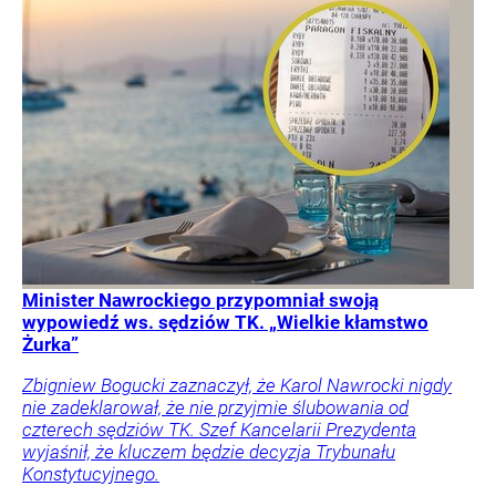
Minister Nawrockiego przypomniał swoją
wypowiedź ws. sędziów TK. „Wielkie kłamstwo
Żurka”
Zbigniew Bogucki zaznaczył, że Karol Nawrocki nigdy
nie zadeklarował, że nie przyjmie ślubowania od
czterech sędziów TK. Szef Kancelarii Prezydenta
wyjaśnił, że kluczem będzie decyzja Trybunału
Konstytucyjnego.