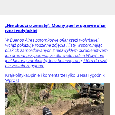
„Nie chodzi o zemstę”. Mocny apel w sprawie ofiar
rzezi wołyńskiej
W Buenos Aires potomkowie ofiar rzezi wołyńskiej
wciąż pokazują rodzinne zdjęcia i listy, wspominając
bliskich zamordowanych z niezwykłym okrucieństwem.
Ich dramat przypomina, że dla wielu rodzin Wołyń nie
jest historią zamkniętą, lecz bolesną raną, która do dziś
nie została zagojona.
Kraj
Polityka
Opinie i komentarze
Tylko u Nas
Tygodnik
Wprost