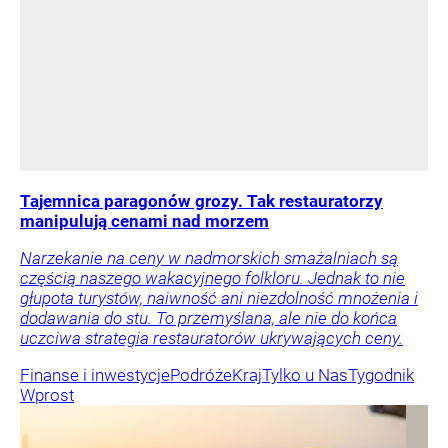
Tajemnica paragonów grozy. Tak restauratorzy
manipulują cenami nad morzem
Narzekanie na ceny w nadmorskich smażalniach są
częścią naszego wakacyjnego folkloru. Jednak to nie
głupota turystów, naiwność ani niezdolność mnożenia i
dodawania do stu. To przemyślana, ale nie do końca
uczciwa strategia restauratorów ukrywających ceny.
Finanse i inwestycje
Podróże
Kraj
Tylko u Nas
Tygodnik
Wprost