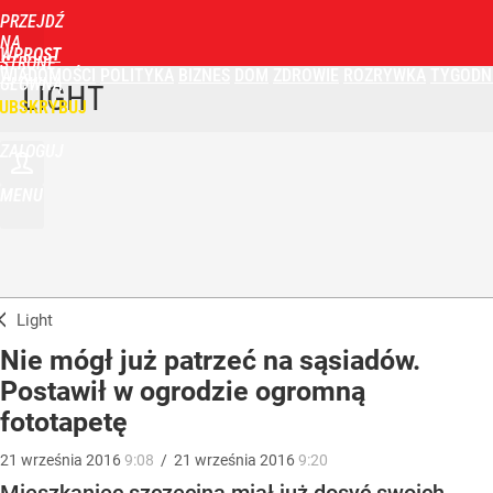
PRZEJDŹ
NA
WPROST
STRONĘ
WIADOMOŚCI
POLITYKA
BIZNES
DOM
ZDROWIE
ROZRYWKA
TYGODN
GŁÓWNĄ
LIGHT
UBSKRYBUJ
ZALOGUJ
MENU
Light
Nie mógł już patrzeć na sąsiadów.
Postawił w ogrodzie ogromną
fototapetę
21
września
2016
9:08
/
21
września
2016
9:20