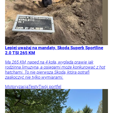
Lepiej uważaj na mandaty. Skoda Superb Sportline
2.0 TSI 265 KM
Ma 265 KM, napęd na 4 koła, wygląda prawie jak
rodzinna limuzyna, a osiągami może konkurować z hot
hatchami. To nie pierwsza Skoda, która potrafi
zaskoczyć nie tylko wymiarami.
Motoryzacja
Testy
Twój portfel