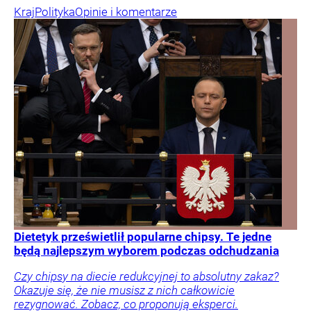
Kraj
Polityka
Opinie i komentarze
Dietetyk prześwietlił popularne chipsy. Te jedne
będą najlepszym wyborem podczas odchudzania
Czy chipsy na diecie redukcyjnej to absolutny zakaz?
Okazuje się, że nie musisz z nich całkowicie
rezygnować. Zobacz, co proponują eksperci.