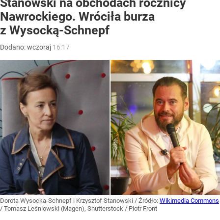
Stanowski na obchodach rocznicy
Nawrockiego. Wróciła burza
z Wysocką-Schnepf
Dodano:
wczoraj
16:17
Dorota Wysocka-Schnepf i Krzysztof Stanowski
/ Źródło:
Wikimedia Commons
/
Tomasz Leśniowski (Magen), Shutterstock / Piotr Front