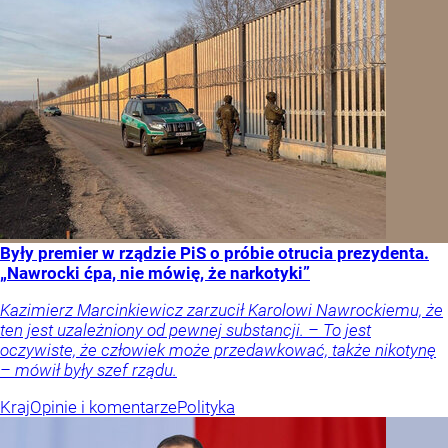
Były premier w rządzie PiS o próbie otrucia prezydenta.
„Nawrocki ćpa, nie mówię, że narkotyki”
Kazimierz Marcinkiewicz zarzucił Karolowi Nawrockiemu, że
ten jest uzależniony od pewnej substancji. – To jest
oczywiste, że człowiek może przedawkować, także nikotynę
– mówił były szef rządu.
Kraj
Opinie i komentarze
Polityka