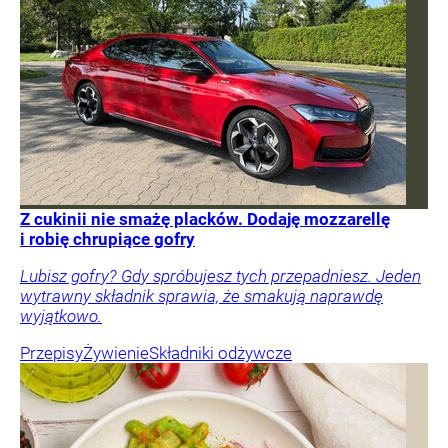
Z cukinii nie smażę placków. Dodaję mozzarellę
i robię chrupiące gofry
Lubisz gofry? Gdy spróbujesz tych przepadniesz. Jeden
wytrawny składnik sprawia, że smakują naprawdę
wyjątkowo.
Przepisy
Żywienie
Składniki odżywcze