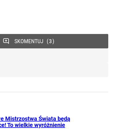
SKOMENTUJ
3
e Mistrzostwa Świata będą
e! To wielkie wyróżnienie