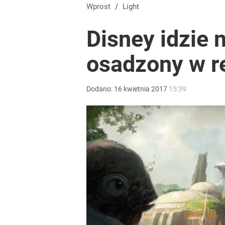
Wrze po roku Nawrockiego. „Największa hańba” ko
Wprost
/
Light
Disney idzie 
16
osadzony w r
Czerwone flagi nad Bałtykiem. Sinice zamykają pop
Dodano:
16
kwietnia
2017
15:39
dodaj
Ile kosztowały obchody rocznicy Nawrockiego? W
1