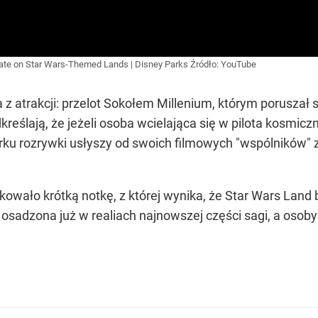
rate on Star Wars-Themed Lands | Disney Parks
Źródło:
YouTube
 atrakcji: przelot Sokołem Millenium, którym poruszał się
ślają, że jeżeli osoba wcielająca się w pilota kosmiczne
ku rozrywki usłyszy od swoich filmowych "wspólników" z o
owało krótką notkę, z której wynika, że Star Wars Land 
a osadzona już w realiach najnowszej części sagi, a oso