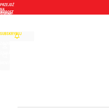
PRZEJDŹ
Udostępnij
3
Skomentuj
NA
WPROST
STRONĘ
GŁÓWNĄ
WIADOMOŚCI
POLITYKA
BIZNES
DOM
ZDROWIE
ROZRYWKA
TYGOD
Żołnierze przygotowują się do ważnego święta. W
SUBSKRYBUJ
dodaj
ZALOGUJ
Farmacja: wzrost pod presją. co czeka branżę do 
SZUKAJ
MENU
1
„Nie chodzi o zemstę”. Mocny apel w sprawie ofiar 
dodaj