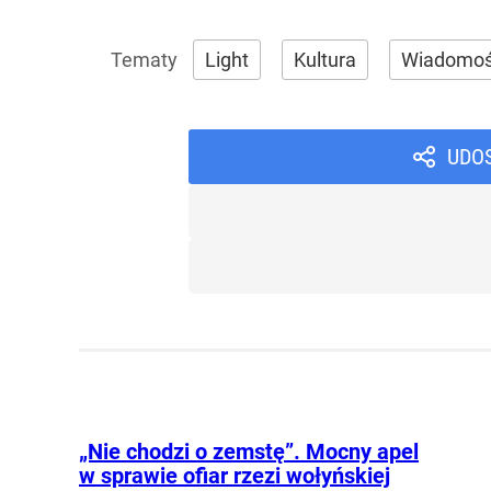
Light
Kultura
Wiadomoś
UDO
„Nie chodzi o zemstę”. Mocny apel
w sprawie ofiar rzezi wołyńskiej