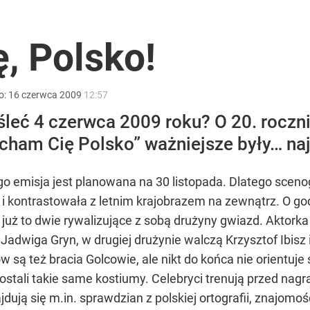
rzezi wołyńskiej
, Polsko!
acy o przywróceniu CPN
o:
16
czerwca
2009
12:57
leć 4 czerwca 2009 roku? O 20. rocz
cham Cię Polsko” ważniejsze były… najb
o. Kolejny głos z MSZ: Jak zawsze czas na fakty
o emisja jest planowana na 30 listopada. Dlatego sceno
i kontrastowała z letnim krajobrazem na zewnątrz. O god
 już to dwie rywalizujące z sobą drużyny gwiazd. Aktorka 
 i Jadwiga Gryn, w drugiej drużynie walczą Krzysztof I
 są też bracia Golcowie, ale nikt do końca nie orientuje si
 dostali takie same kostiumy. Celebryci trenują przed na
jdują się m.in. sprawdzian z polskiej ortografii, znajomo