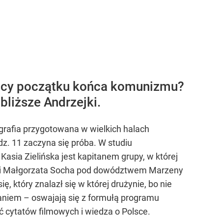
nicy początku końca komunizmu?
liższe Andrzejki.
grafia przygotowana w wielkich halach
z. 11 zaczyna się próba. W studiu
Kasia Zielińska jest kapitanem grupy, w której
bisz i Małgorzata Socha pod dowództwem Marzeny
ę, który znalazł się w której drużynie, bo nie
graniem – oswajają się z formułą programu
ść cytatów filmowych i wiedza o Polsce.