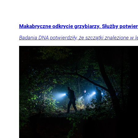
Makabryczne odkrycie grzybiarzy. Służby potwie
Badania DNA potwierdziły, że szczątki znalezione w le