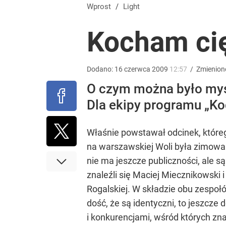
„Nie chodzi o zemstę”. Mocny apel w sprawie ofiar 
Wprost
/
Light
Kocham cię
dodaj
Tego sondażu premier nie może zlekceważyć. Pol
Dodano:
16
czerwca
2009
12:57
/
Zmienion
O czym można było myś
8
Dla ekipy programu „Ko
Moskwa znów wygraża Polsce i atakuje Nawrockieg
Właśnie powstawał odcinek, któreg
na warszawskiej Woli była zimowa 
dodaj
nie ma jeszcze publiczności, ale są
znaleźli się Maciej Miecznikowski
Rogalskiej. W składzie obu zespołów
dość, że są identyczni, to jeszcze
i konkurencjami, wśród których zna