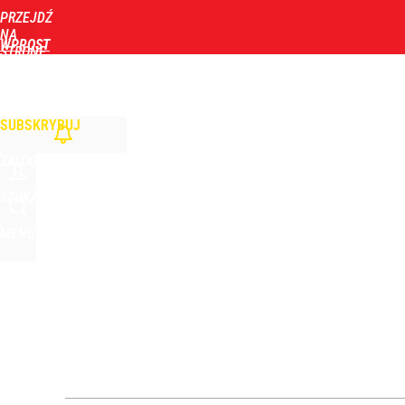
PRZEJDŹ
Udostępnij
4
Skomentuj
NA
WPROST
STRONĘ
GŁÓWNĄ
WIADOMOŚCI
POLITYKA
BIZNES
DOM
ZDROWIE
ROZRYWKA
TYGOD
Smoleńsk i „zdrada dyplomatyczna”. Niemcy: Kacz
SUBSKRYBUJ
dodaj
ZALOGUJ
Narzekają na Nawrockiego „jak ktoś taki został 
SZUKAJ
MENU
6
Minister Nawrockiego przypomniał swoją wypowied
1