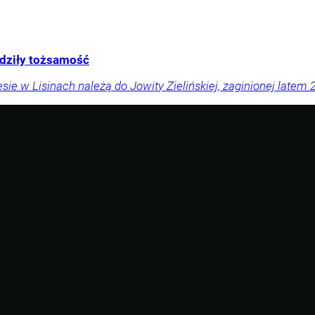
rdziły tożsamość
sie w Lisinach należą do Jowity Zielińskiej, zaginionej latem 