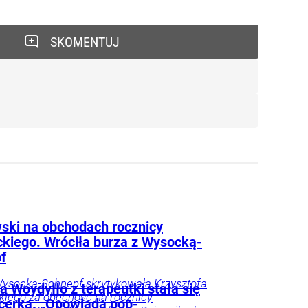
SKOMENTUJ
ski na obchodach rocznicy
kiego. Wróciła burza z Wysocką-
f
ysocka-Schnepf skrytykowała Krzysztofa
 Woydyłło z terapeutki stała się
iego za obecność na rocznicy
ncerką. „Opowiada pop-