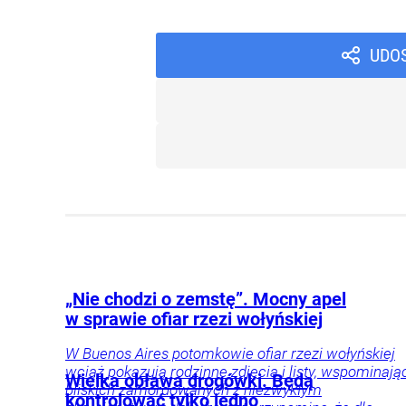
UDO
„Nie chodzi o zemstę”. Mocny apel
w sprawie ofiar rzezi wołyńskiej
W Buenos Aires potomkowie ofiar rzezi wołyńskiej
wciąż pokazują rodzinne zdjęcia i listy, wspominają
Wielka obława drogówki. Będą
bliskich zamordowanych z niezwykłym
kontrolować tylko jedno