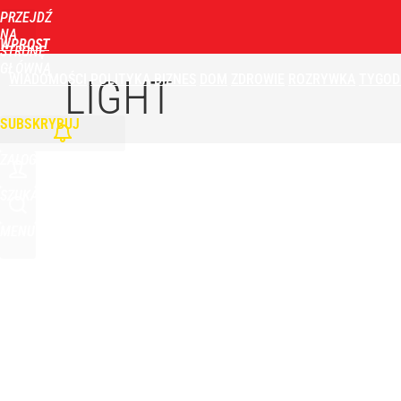
PRZEJDŹ
Udostępnij
0
Skomentuj
NA
WPROST
STRONĘ
GŁÓWNĄ
WIADOMOŚCI
POLITYKA
BIZNES
DOM
ZDROWIE
ROZRYWKA
TYGOD
Moskwa znów wygraża Polsce i atakuje Nawrockieg
LIGHT
SUBSKRYBUJ
dodaj
ZALOGUJ
Rzeczniczka MSZ Rosji ostro o słowach Nawrockie
SZUKAJ
MENU
1
To jeszcze nie koniec. Do Polski wrócą tropikalne
dodaj