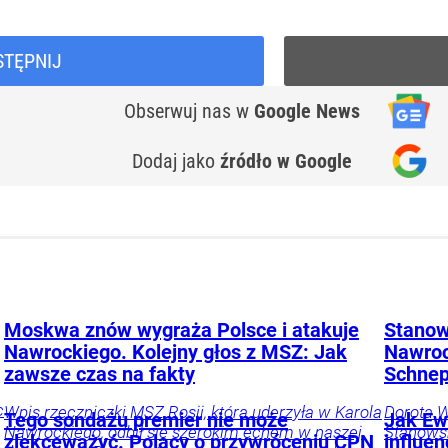
STĘPNIJ
Obserwuj nas
w
Google News
Dodaj jako
źródło w Google
Moskwa znów wygraża Polsce i atakuje
Stanow
Nawrockiego. Kolejny głos z MSZ: Jak
Nawroc
zawsze czas na fakty
Schnep
c
Wpis rzeczniczki MSZ Rosji, która uderzyła w Karola
Dorota W
Tego sondażu premier nie może
Jak Ewa
Nawrockiego, odbił się szerokim echem w naszej
Stanowsk
zlekceważyć. Polacy o przywróceniu CPN
influe