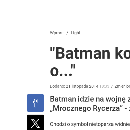
Stanowski na obchodach rocznicy Nawrockiego. W
3
Wprost
/
Light
Tego sondażu premier nie może zlekceważyć. Pol
"Batman kon
8
o..."
„Nie chodzi o zemstę”. Mocny apel w sprawie ofiar 
Dodano:
21
listopada
2014
18:33
/
Zmienio
dodaj
Batman idzie na wojnę 
„Mrocznego Rycerza” - z
Chodzi o symbol nietoperza widni