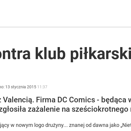
róciła burza z Wysocką-Schnepf
acy o przywróceniu CPN
tra klub piłkarsk
rzezi wołyńskiej
no:
13
stycznia
2015
11:37
z Valencią. Firma DC Comics - będąca 
głosiła zażalenie na sześciokrotnego 
ejący w nowym logo drużyny... znanej od dawna jako „N