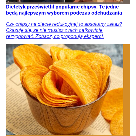
Dietetyk prześwietlił popularne chipsy. Te jedne
będą najlepszym wyborem podczas odchudzania
Czy chipsy na diecie redukcyjnej to absolutny zakaz?
Okazuje się, że nie musisz z nich całkowicie
rezygnować. Zobacz, co proponują eksperci.