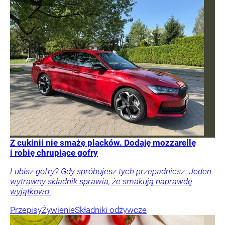
Z cukinii nie smażę placków. Dodaję mozzarellę
i robię chrupiące gofry
Lubisz gofry? Gdy spróbujesz tych przepadniesz. Jeden
wytrawny składnik sprawia, że smakują naprawdę
wyjątkowo.
Przepisy
Żywienie
Składniki odżywcze