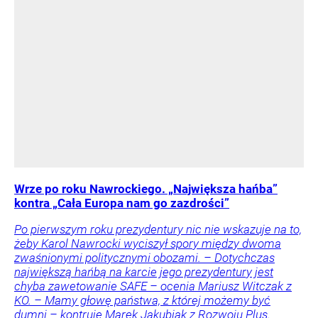
Wrze po roku Nawrockiego. „Największa hańba”
kontra „Cała Europa nam go zazdrości”
Po pierwszym roku prezydentury nic nie wskazuje na to,
żeby Karol Nawrocki wyciszył spory między dwoma
zwaśnionymi politycznymi obozami. – Dotychczas
największą hańbą na karcie jego prezydentury jest
chyba zawetowanie SAFE – ocenia Mariusz Witczak z
KO. – Mamy głowę państwa, z której możemy być
dumni – kontruje Marek Jakubiak z Rozwoju Plus.