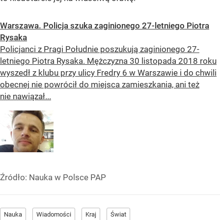
Warszawa. Policja szuka zaginionego 27-letniego Piotra
Rysaka
Policjanci z Pragi Południe poszukują zaginionego 27-
letniego Piotra Rysaka. Mężczyzna 30 listopada 2018 roku
wyszedł z klubu przy ulicy Fredry 6 w Warszawie i do chwili
obecnej nie powrócił do miejsca zamieszkania, ani też
nie nawiązał...
Źródło:
Nauka w Polsce PAP
Nauka
Wiadomości
Kraj
Świat