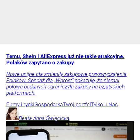
Temu, Shein i AliExpress już nie takie atrakcyjne.
Polaków zapytano o zakupy
Nowe unijne cła zmieniły zakupowe przyzwyczajenia
Polaków. Sondaż dla „Wprost” pokazuje, że niemal
połowa badanych ograniczyła zakupy na azjatyckich
platformach.
Firmy i rynki
Gospodarka
Twój portfel
Tylko u Nas
Beata Anna
Święcicka