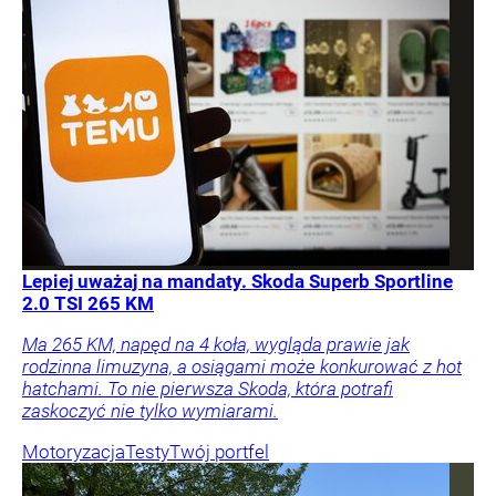
Lepiej uważaj na mandaty. Skoda Superb Sportline
2.0 TSI 265 KM
Ma 265 KM, napęd na 4 koła, wygląda prawie jak
rodzinna limuzyna, a osiągami może konkurować z hot
hatchami. To nie pierwsza Skoda, która potrafi
zaskoczyć nie tylko wymiarami.
Motoryzacja
Testy
Twój portfel