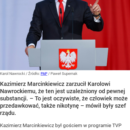
Karol Nawrocki
/ Źródło:
PAP
/
Paweł Supernak
Kazimierz Marcinkiewicz zarzucił Karolowi
Nawrockiemu, że ten jest uzależniony od pewnej
substancji. – To jest oczywiste, że człowiek może
przedawkować, także nikotynę – mówił były szef
rządu.
Kazimierz Marcinkiewicz był gościem w programie TVP