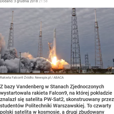
Dodano:
3
grudnia
2018
21:58
Rakieta Falcon9
Źródło:
Newspix.pl
/
ABACA
Z bazy Vandenberg w Stanach Zjednoczonych
wystartowała rakieta Falcon9, na której pokładzie
znalazł się satelita PW-Sat2, skonstruowany przez
studentów Politechniki Warszawskiej. To czwarty
polski satelita w kosmosie, a drugi zbudowany