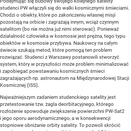
Podejmując się budowy swojego kolejnego satelity
studenci PW włączyli się do walki kosmicznymi śmieciami.
Chodzi o obiekty, które po zakończeniu własnej misji
pozostają na orbicie i zagrażają innym, wciąż czynnym
satelitom (bo nie można już nimi sterować). Ponieważ
działalność człowieka w kosmosie jest prężna, tego typu
obiektów w kosmosie przybywa. Naukowcy na całym
świecie szukają metod, które pomogą ten problem
rozwiązać. Studenci z Warszawy postanowili stworzyć
system, który w przyszłości może problem minimalizować
i zapobiegać powstawaniu kosmicznych śmieci
zagrażających np. astronautom na Międzynarodowej Stacji
Kosmicznej (ISS).
Najważniejszym zadaniem studenckiego satelity jest
przetestowanie tzw. żagla deorbitacyjnego, którego
rozłożenie spowoduje zwiększenie powierzchni PW-Sat2
i jego oporu aerodynamicznego, a w konsekwencji
stopniowe obniżanie orbity satelity. To pozwoli skrócić