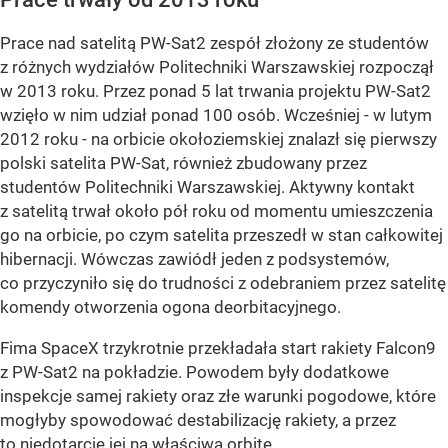
Prace nad satelitą PW-Sat2 zespół złożony ze studentów
z różnych wydziałów Politechniki Warszawskiej rozpoczął
w 2013 roku. Przez ponad 5 lat trwania projektu PW-Sat2
wzięło w nim udział ponad 100 osób. Wcześniej - w lutym
2012 roku - na orbicie okołoziemskiej znalazł się pierwszy
polski satelita PW-Sat, również zbudowany przez
studentów Politechniki Warszawskiej. Aktywny kontakt
z satelitą trwał około pół roku od momentu umieszczenia
go na orbicie, po czym satelita przeszedł w stan całkowitej
hibernacji. Wówczas zawiódł jeden z podsystemów,
co przyczyniło się do trudności z odebraniem przez satelitę
komendy otworzenia ogona deorbitacyjnego.
Fima SpaceX trzykrotnie przekładała start rakiety Falcon9
z PW-Sat2 na pokładzie. Powodem były dodatkowe
inspekcje samej rakiety oraz złe warunki pogodowe, które
mogłyby spowodować destabilizację rakiety, a przez
to niedotarcie jej na właściwą orbitę.