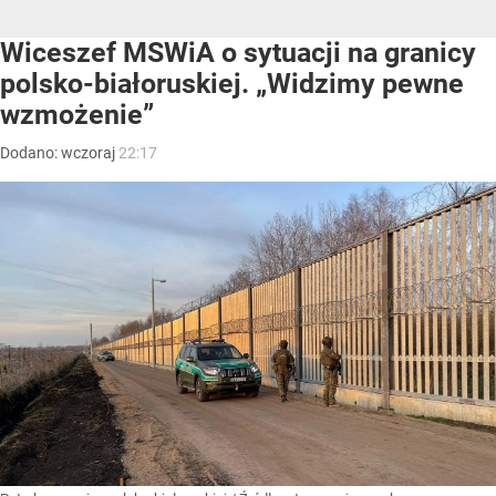
Wiceszef MSWiA o sytuacji na granicy
polsko-białoruskiej. „Widzimy pewne
wzmożenie”
Dodano:
wczoraj
22:17