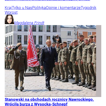
Kraj
Tylko u Nas
Polityka
Opinie i komentarze
Tygodnik
Wprost
Magdalena
Frindt
Stanowski na obchodach rocznicy Nawrockiego.
Wróciła burza z Wysocką-Schnepf