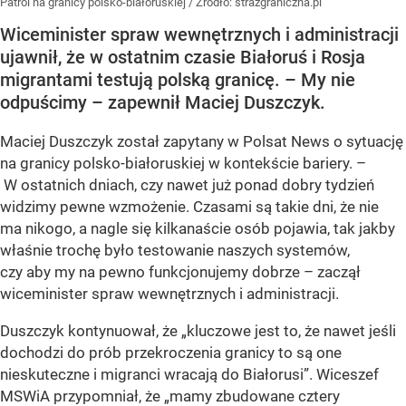
Patrol na granicy polsko-białoruskiej
/ Źródło:
strazgraniczna.pl
Wiceminister spraw wewnętrznych i administracji
ujawnił, że w ostatnim czasie Białoruś i Rosja
migrantami testują polską granicę. – My nie
odpuścimy – zapewnił Maciej Duszczyk.
Maciej Duszczyk został zapytany w Polsat News o sytuację
na granicy polsko-białoruskiej w kontekście bariery. –
W ostatnich dniach, czy nawet już ponad dobry tydzień
widzimy pewne wzmożenie. Czasami są takie dni, że nie
ma nikogo, a nagle się kilkanaście osób pojawia, tak jakby
właśnie trochę było testowanie naszych systemów,
czy aby my na pewno funkcjonujemy dobrze – zaczął
wiceminister spraw wewnętrznych i administracji.
Duszczyk kontynuował, że „kluczowe jest to, że nawet jeśli
dochodzi do prób przekroczenia granicy to są one
nieskuteczne i migranci wracają do Białorusi”. Wiceszef
MSWiA przypomniał, że „mamy zbudowane cztery