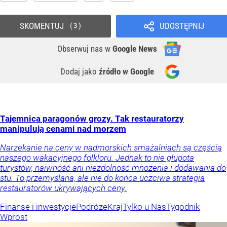
SKOMENTUJ
UDOSTĘPNIJ
3
Obserwuj nas
w
Google News
Dodaj jako
źródło w Google
Tajemnica paragonów grozy. Tak restauratorzy
manipulują cenami nad morzem
Narzekanie na ceny w nadmorskich smażalniach są częścią
naszego wakacyjnego folkloru. Jednak to nie głupota
turystów, naiwność ani niezdolność mnożenia i dodawania do
stu. To przemyślana, ale nie do końca uczciwa strategia
restauratorów ukrywających ceny.
Finanse i inwestycje
Podróże
Kraj
Tylko u Nas
Tygodnik
Wprost