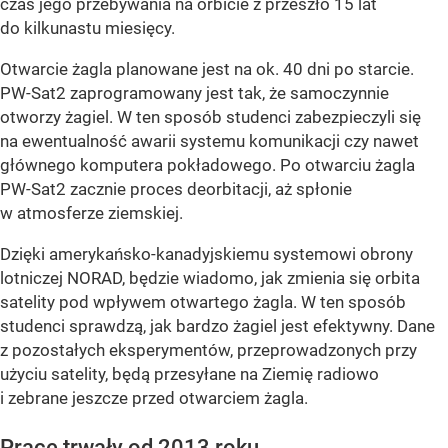
czas jego przebywania na orbicie z przeszło 15 lat
do kilkunastu miesięcy.
Otwarcie żagla planowane jest na ok. 40 dni po starcie.
PW-Sat2 zaprogramowany jest tak, że samoczynnie
otworzy żagiel. W ten sposób studenci zabezpieczyli się
na ewentualność awarii systemu komunikacji czy nawet
głównego komputera pokładowego. Po otwarciu żagla
PW-Sat2 zacznie proces deorbitacji, aż spłonie
w atmosferze ziemskiej.
Dzięki amerykańsko-kanadyjskiemu systemowi obrony
lotniczej NORAD, będzie wiadomo, jak zmienia się orbita
satelity pod wpływem otwartego żagla. W ten sposób
studenci sprawdzą, jak bardzo żagiel jest efektywny. Dane
z pozostałych eksperymentów, przeprowadzonych przy
użyciu satelity, będą przesyłane na Ziemię radiowo
i zebrane jeszcze przed otwarciem żagla.
Prace trwały od 2013 roku