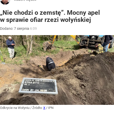
„Nie chodzi o zemstę”. Mocny apel
w sprawie ofiar rzezi wołyńskiej
Dodano:
7
sierpnia
6:09
Odkrycie na Wołyniu
/ Źródło:
X
/
IPN