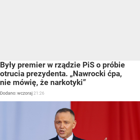
Były premier w rządzie PiS o próbie
otrucia prezydenta. „Nawrocki ćpa,
nie mówię, że narkotyki”
Dodano:
wczoraj
21:26