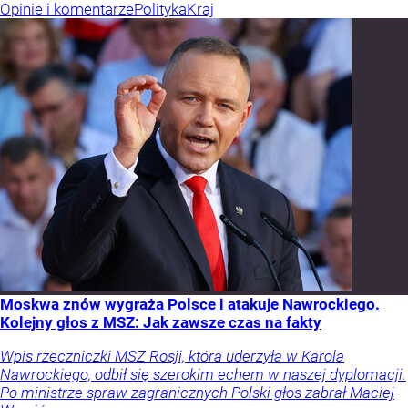
Opinie i komentarze
Polityka
Kraj
Moskwa znów wygraża Polsce i atakuje Nawrockiego.
Kolejny głos z MSZ: Jak zawsze czas na fakty
Wpis rzeczniczki MSZ Rosji, która uderzyła w Karola
Nawrockiego, odbił się szerokim echem w naszej dyplomacji.
Po ministrze spraw zagranicznych Polski głos zabrał Maciej