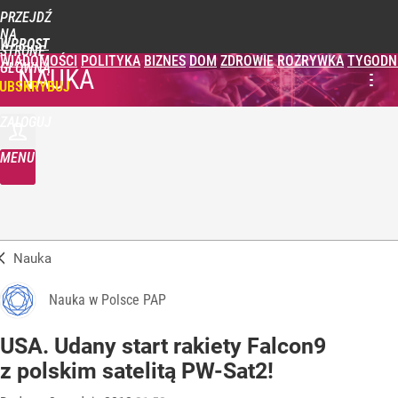
PRZEJDŹ
NA
WPROST
STRONĘ
WIADOMOŚCI
POLITYKA
BIZNES
DOM
ZDROWIE
ROZRYWKA
TYGODN
GŁÓWNĄ
NAUKA
UBSKRYBUJ
ZALOGUJ
MENU
Nauka
Nauka w Polsce PAP
USA. Udany start rakiety Falcon9
z polskim satelitą PW-Sat2!