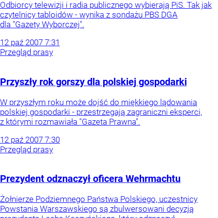
Odbiorcy telewizji i radia publicznego wybierają PiS. Tak jak
czytelnicy tabloidów - wynika z sondażu PBS DGA
dla "Gazety Wyborczej".
12
paź
2007
7:31
Przegląd prasy
Przyszły rok gorszy dla polskiej gospodarki
W przyszłym roku może dojść do miękkiego lądowania
polskiej gospodarki - przestrzegają zagraniczni eksperci,
z którymi rozmawiała "Gazeta Prawna".
12
paź
2007
7:30
Przegląd prasy
Prezydent odznaczył oficera Wehrmachtu
Żołnierze Podziemnego Państwa Polskiego, uczestnicy
Powstania Warszawskiego są zbulwersowani decyzją