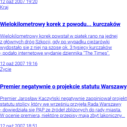
12
paź
2007
19:20
Kraj
Wielokilometrowy korek z powodu... kurczaków
Wielokilometrowy korek powstał w piątek rano na jednej
z głównych dróg Szkocji, gdy po wypadku ciężarówki
wydostało się z niej na szosę ok. 3 tysięcy kurczaków
- podało internetowe wydanie dziennika "The Times".
12
paź
2007
19:16
Życie
Premier negatywnie o projekcie statutu Warszawy
Premier Jarosław Kaczyński negatywnie zaopiniował projekt
statutu stolicy, który we wrześniu przyjęła Rada Warszawy
- dowiedziała się PAP ze źródeł zbliżonych do rady miasta.
W ocenie premiera, niektóre przepisy mają zbyt lakoniczny...
12
paź
2007
18:51