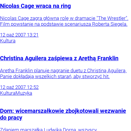
Nicolas Cage wraca na ring
Nicolas Cage zagra główną rolę w dramacie "The Wrestler".
Film powstanie na podstawie scenariusza Roberta Siegela.
12
paź
2007
13:21
Kultura
Christina Aguilera zaśpiewa z Arethą Franklin
Aretha Franklin planuje nagranie duetu z Christiną Aguilerą.
Panie dokładają wszelkich starań, aby stworzyć hit.
12
paź
2007
12:52
Kultura
Muzyka
Dorn: wicemarszałkowie zbojkotowali wezwanie
do pracy
Zdaniem marszałka Ludwika Dorna, wszyscy