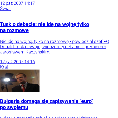
12
paź
2007
14:17
Świat
Tusk o debacie: nie idę na wojnę tylko
na rozmowę
Nie idę na wojnę, tylko na rozmowę - powiedział szef PO
Donald Tusk o swojej wieczornej debacie z premierem
Jarosławem Kaczyńskim.
12
paź
2007
14:16
Kraj
Bułgaria domaga się zapisywania "euro"
po swojemu