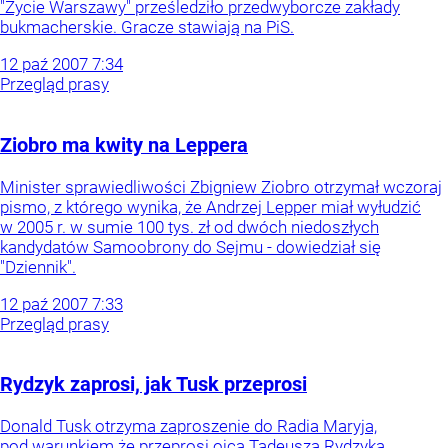
"Życie Warszawy" prześledziło przedwyborcze zakłady
bukmacherskie. Gracze stawiają na PiS.
12
paź
2007
7:34
Przegląd prasy
Ziobro ma kwity na Leppera
Minister sprawiedliwości Zbigniew Ziobro otrzymał wczoraj
pismo, z którego wynika, że Andrzej Lepper miał wyłudzić
w 2005 r. w sumie 100 tys. zł od dwóch niedoszłych
kandydatów Samoobrony do Sejmu - dowiedział się
"Dziennik".
12
paź
2007
7:33
Przegląd prasy
Rydzyk zaprosi, jak Tusk przeprosi
Donald Tusk otrzyma zaproszenie do Radia Maryja,
pod warunkiem że przeprosi ojca Tadeusza Rydzyka