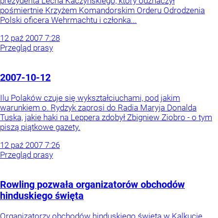
prezydenta Lecha Kaczyńskiego, który odznaczył
pośmiertnie Krzyżem Komandorskim Orderu Odrodzenia
Polski oficera Wehrmachtu i członka...
12
paź
2007
7:28
Przegląd prasy
2007-10-12
Ilu Polaków czuje się wykształciuchami, pod jakim
warunkiem o. Rydzyk zaprosi do Radia Maryja Donalda
Tuska, jakie haki na Leppera zdobył Zbigniew Ziobro - o tym
piszą piątkowe gazety.
12
paź
2007
7:26
Przegląd prasy
Rowling pozwała organizatorów obchodów
hinduskiego święta
Organizatorzy obchodów hinduskiego święta w Kalkucie