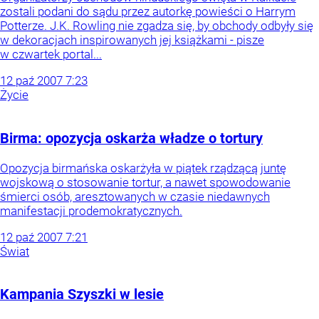
zostali podani do sądu przez autorkę powieści o Harrym
Potterze. J.K. Rowling nie zgadza się, by obchody odbyły się
w dekoracjach inspirowanych jej książkami - pisze
w czwartek portal...
12
paź
2007
7:23
Życie
Birma: opozycja oskarża władze o tortury
Opozycja birmańska oskarżyła w piątek rządzącą juntę
wojskową o stosowanie tortur, a nawet spowodowanie
śmierci osób, aresztowanych w czasie niedawnych
manifestacji prodemokratycznych.
12
paź
2007
7:21
Świat
Kampania Szyszki w lesie