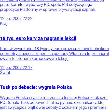
przez komitet wyborczy PO, spotu PiS dotyczącego
propozycji Platformy w sprawie prywatyzacji szpitali.
12
paź
2007
22:22
Kraj
18 tys. euro kary za nagranie lekcji
Kara w wysokości 18 tysięcy euro grozi uczniowi technikum
geometrycznego z Imperii na północy Włoch za to, że nagrał
swym telefonem komórkowym lekcję.
12
paź
2007
22:17
Świat
Tusk po debacie: wygrała Polska
Wygrała Polska i nasze marzenia o lepszej Polsce - tak szef
PO Donald Tusk odpowiedział na pytanie dziennikarzy, kto
jest zwycięzcą piątkowej debaty z udziałem jego i premiera