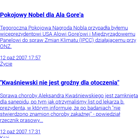
Pokojowy Nobel dla Ala Gore'a
Tegoroczna Pokojowa Nagroda Nobla przypadła byłemu
wiceprezydentowi USA Alowi Gore'owi i Międzyrządowemu
Panelowi do spraw Zmian Klimatu (IPCC) działającemu przy
ONZ.
12
paź
2007
17:57
Życie
"Kwaśniewski nie jest groźny dla otoczenia"
Sprawa choroby Aleksandra Kwaśniewskiego jest zamknięta
dla sanepidu, po tym jak otrzymaliśmy list od lekarza b.
prezydenta, w którym informuje, że po badaniach "nie
stwierdzono znamion choroby zakaźnej" - powiedział
rzecznik prasowy...
12
paź
2007
17:31
Kraj