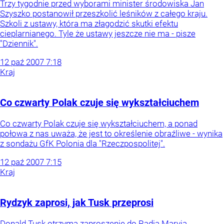
Trzy tygodnie przed wyborami minister środowiska Jan
Szyszko postanowił przeszkolić leśników z całego kraju.
Szkoli z ustawy, która ma złagodzić skutki efektu
cieplarnianego. Tyle że ustawy jeszcze nie ma - pisze
"Dziennik".
12
paź
2007
7:18
Kraj
Co czwarty Polak czuje się wykształciuchem
Co czwarty Polak czuje się wykształciuchem, a ponad
połowa z nas uważa, że jest to określenie obraźliwe - wynika
z sondażu GfK Polonia dla "Rzeczpospolitej".
12
paź
2007
7:15
Kraj
Rydzyk zaprosi, jak Tusk przeprosi
Donald Tusk otrzyma zaproszenie do Radia Maryja,