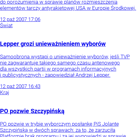
do porozumienia w sprawie planów rozmieszczenia
elementów tarczy antyrakietowej USA w Europie Środkowej.
12
paź
2007
17:06
Świat
Lepper grozi unieważnieniem wyborów
Samoobrona wystąpi o unieważnienie wyborów, jeśli TVP
nie zagwarantuje takiego samego czasu antenowego
dla wszystkich partii w programach informacyjnych
i publicystycznych - zapowiedział Andrzej Lepper.
12
paź
2007
16:43
Kraj
PO pozwie Szczypińską
PO pozwie w trybie wyborczym posłankę PiS Jolantę
Szczypińską w dwóch sprawach: za to, że zarzuciła
Platformie brak programu i za jej wypowiedzi w sprawie