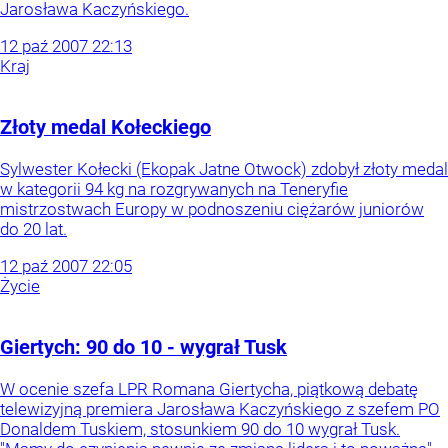
Jarosława Kaczyńskiego.
12
paź
2007
22:13
Kraj
Złoty medal Kołeckiego
Sylwester Kołecki (Ekopak Jatne Otwock) zdobył złoty medal
w kategorii 94 kg na rozgrywanych na Teneryfie
mistrzostwach Europy w podnoszeniu ciężarów juniorów
do 20 lat.
12
paź
2007
22:05
Życie
Giertych: 90 do 10 - wygrał Tusk
W ocenie szefa LPR Romana Giertycha, piątkową debatę
telewizyjną premiera Jarosława Kaczyńskiego z szefem PO
Donaldem Tuskiem, stosunkiem 90 do 10 wygrał Tusk.