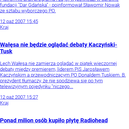
fundacji "Dar Gdańska" - poinformował Sławomir Nowak
ze sztabu wyborczego PO.
12
paź
2007
15:45
Kraj
Wałęsa nie będzie oglądać debaty Kaczyński-
Tusk
Lech Wałęsa nie zamierza oglądać w piątek wieczornej
debaty między premierem, liderem PiS Jarosławem
Kaczyńskim a przewodniczącym PO Donaldem Tuskiem. B.
prezydent tłumaczy, że nie spodziewa się po tym
telewizyjnym pojedynku "niczego...
12
paź
2007
15:27
Kraj
Ponad milion osób kupiło płytę Radiohead