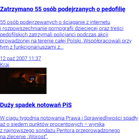
Zatrzymano 55 osób podejrzanych o pedofilię
55 osób podejrzewanych o ściąganie z internetu
i rozpowszechnianie pornografii dziecięcej oraz treści
pedofilskich zatrzymali policjanci podczas akcji
prowadzonej na terenie całej Polski. Współpracowali przy
tym z funkcjonariuszami z...
12
paź
2007
11:37
Kraj
Duży spadek notowań PiS
W ciągu tygodnia notowania Prawa i Sprawiedliwości spadły
aż o siedem punktów procentowych – wynika
z najnowszego sondażu Pentora przeprowadzonego
na zlecenie „Wprost”.