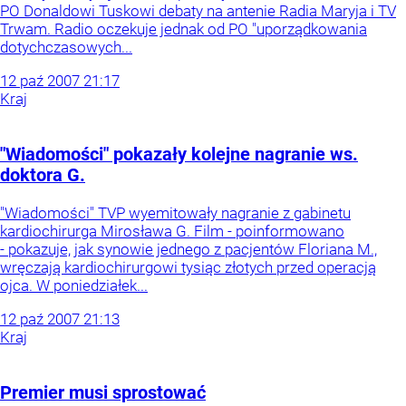
PO Donaldowi Tuskowi debaty na antenie Radia Maryja i TV
Trwam. Radio oczekuje jednak od PO "uporządkowania
dotychczasowych...
12
paź
2007
21:17
Kraj
"Wiadomości" pokazały kolejne nagranie ws.
doktora G.
"Wiadomości" TVP wyemitowały nagranie z gabinetu
kardiochirurga Mirosława G. Film - poinformowano
- pokazuje, jak synowie jednego z pacjentów Floriana M.,
wręczają kardiochirurgowi tysiąc złotych przed operacją
ojca. W poniedziałek...
12
paź
2007
21:13
Kraj
Premier musi sprostować