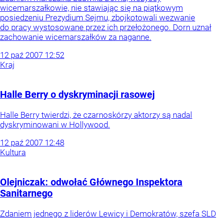
wicemarszałkowie, nie stawiając się na piątkowym
posiedzeniu Prezydium Sejmu, zbojkotowali wezwanie
do pracy wystosowane przez ich przełożonego. Dorn uznał
zachowanie wicemarszałków za naganne.
12
paź
2007
12:52
Kraj
Halle Berry o dyskryminacji rasowej
Halle Berry twierdzi, że czarnoskórzy aktorzy są nadal
dyskryminowani w Hollywood.
12
paź
2007
12:48
Kultura
Olejniczak: odwołać Głównego Inspektora
Sanitarnego
Zdaniem jednego z liderów Lewicy i Demokratów, szefa SLD