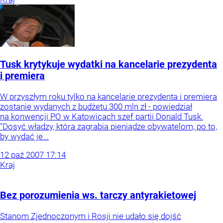
Tusk krytykuje wydatki na kancelarie prezydenta
i premiera
W przyszłym roku tylko na kancelarie prezydenta i premiera
zostanie wydanych z budżetu 300 mln zł - powiedział
na konwencji PO w Katowicach szef partii Donald Tusk.
"Dosyć władzy, która zagrabia pieniądze obywatelom, po to,
by wydać je...
12
paź
2007
17:14
Kraj
Bez porozumienia ws. tarczy antyrakietowej
Stanom Zjednoczonym i Rosji nie udało się dojść