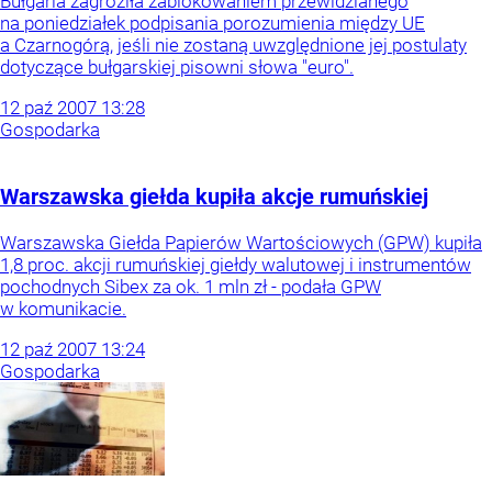
Bułgaria zagroziła zablokowaniem przewidzianego
na poniedziałek podpisania porozumienia między UE
a Czarnogórą, jeśli nie zostaną uwzględnione jej postulaty
dotyczące bułgarskiej pisowni słowa "euro".
12
paź
2007
13:28
Gospodarka
Warszawska giełda kupiła akcje rumuńskiej
Warszawska Giełda Papierów Wartościowych (GPW) kupiła
1,8 proc. akcji rumuńskiej giełdy walutowej i instrumentów
pochodnych Sibex za ok. 1 mln zł - podała GPW
w komunikacie.
12
paź
2007
13:24
Gospodarka