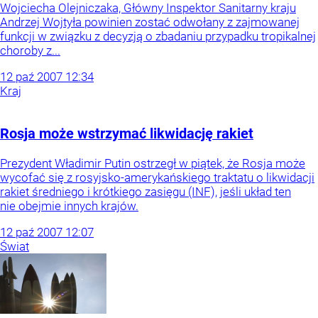
Wojciecha Olejniczaka, Główny Inspektor Sanitarny kraju
Andrzej Wojtyła powinien zostać odwołany z zajmowanej
funkcji w związku z decyzją o zbadaniu przypadku tropikalnej
choroby z...
12
paź
2007
12:34
Kraj
Rosja może wstrzymać likwidację rakiet
Prezydent Władimir Putin ostrzegł w piątek, że Rosja może
wycofać się z rosyjsko-amerykańskiego traktatu o likwidacji
rakiet średniego i krótkiego zasięgu (INF), jeśli układ ten
nie obejmie innych krajów.
12
paź
2007
12:07
Świat