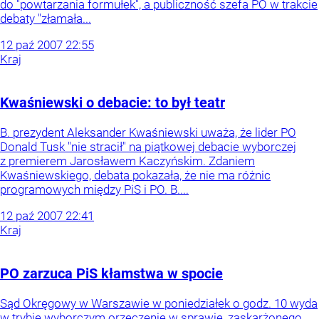
do "powtarzania formułek", a publiczność szefa PO w trakcie
debaty "złamała...
12
paź
2007
22:55
Kraj
Kwaśniewski o debacie: to był teatr
B. prezydent Aleksander Kwaśniewski uważa, że lider PO
Donald Tusk "nie stracił" na piątkowej debacie wyborczej
z premierem Jarosławem Kaczyńskim. Zdaniem
Kwaśniewskiego, debata pokazała, że nie ma różnic
programowych między PiS i PO. B....
12
paź
2007
22:41
Kraj
PO zarzuca PiS kłamstwa w spocie
Sąd Okręgowy w Warszawie w poniedziałek o godz. 10 wyda
w trybie wyborczym orzeczenie w sprawie, zaskarżonego