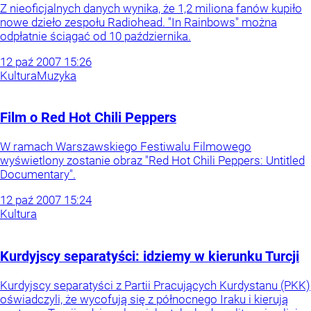
Z nieoficjalnych danych wynika, że 1,2 miliona fanów kupiło
nowe dzieło zespołu Radiohead. "In Rainbows" można
odpłatnie ściągać od 10 października.
12
paź
2007
15:26
Kultura
Muzyka
Film o Red Hot Chili Peppers
W ramach Warszawskiego Festiwalu Filmowego
wyświetlony zostanie obraz "Red Hot Chili Peppers: Untitled
Documentary".
12
paź
2007
15:24
Kultura
Kurdyjscy separatyści: idziemy w kierunku Turcji
Kurdyjscy separatyści z Partii Pracujących Kurdystanu (PKK)
oświadczyli, że wycofują się z północnego Iraku i kierują