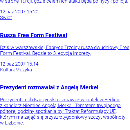
w stronę Turcji, gdzie celem ich ataku będą politycy i policja.
12
paź
2007
15:20
Świat
Rusza Free Form Festiwal
Dziś w warszawskiej Fabryce Trzciny rusza dwudniowy Free
Form Festival. Będzie to 3. edycja imprezy.
12
paź
2007
15:14
Kultura
Muzyka
Prezydent rozmawiał z Angelą Merkel
Prezydent Lech Kaczyński rozmawiał w piątek w Berlinie
z kanclerz Niemiec Angelą Merkel. Tematem trwającego
półtorej godziny spotkania był Traktat Reformujący UE,
którym ma zająć się przyszłotygodniowy szczyt wspólnoty
w Lizbonie.