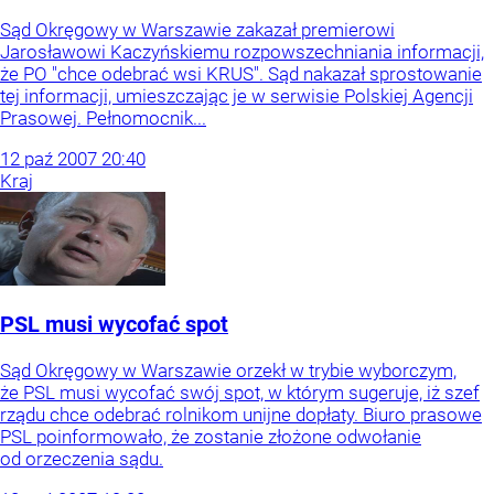
Sąd Okręgowy w Warszawie zakazał premierowi
Jarosławowi Kaczyńskiemu rozpowszechniania informacji,
że PO "chce odebrać wsi KRUS". Sąd nakazał sprostowanie
tej informacji, umieszczając je w serwisie Polskiej Agencji
Prasowej. Pełnomocnik...
12
paź
2007
20:40
Kraj
PSL musi wycofać spot
Sąd Okręgowy w Warszawie orzekł w trybie wyborczym,
że PSL musi wycofać swój spot, w którym sugeruje, iż szef
rządu chce odebrać rolnikom unijne dopłaty. Biuro prasowe
PSL poinformowało, że zostanie złożone odwołanie
od orzeczenia sądu.