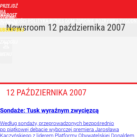
PRZEJDŹ
NA
WPROST
STRONĘ
WIADOMOŚCI
POLITYKA
BIZNES
DOM
ZDROWIE
ROZRYWKA
TYGODN
GŁÓWNĄ
Newsroom
12 października 2007
UBSKRYBUJ
ZALOGUJ
MENU
12 PAŹDZIERNIKA 2007
Sondaże: Tusk wyraźnym zwycięzcą
Według sondaży, przeprowadzonych bezpośrednio
po piątkowej debacie wyborczej premiera Jarosława
Kaczyńskiego z liderem Platformy Obywatelskiej Donaldem