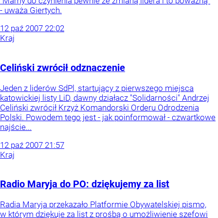
"Mamy do czynienia pewnie ze zmianą lidera i to poważną"
- uważa Giertych.
12
paź
2007
22:02
Kraj
Celiński zwrócił odznaczenie
Jeden z liderów SdPl, startujący z pierwszego miejsca
katowickiej listy LiD, dawny działacz "Solidarności" Andrzej
Celiński zwrócił Krzyż Komandorski Orderu Odrodzenia
Polski. Powodem tego jest - jak poinformował - czwartkowe
najście...
12
paź
2007
21:57
Kraj
Radio Maryja do PO: dziękujemy za list
Radia Maryja przekazało Platformie Obywatelskiej pismo,
w którym dziękuje za list z prośbą o umożliwienie szefowi