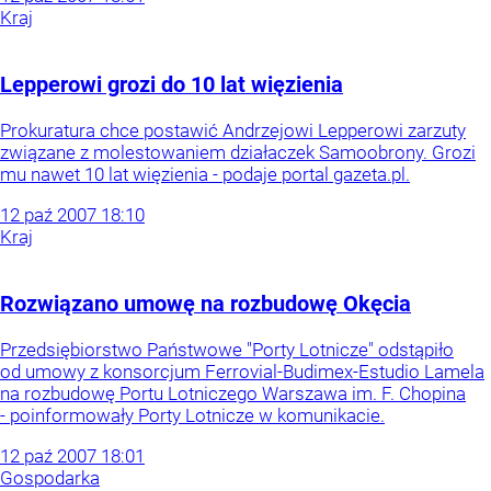
Kraj
Lepperowi grozi do 10 lat więzienia
Prokuratura chce postawić Andrzejowi Lepperowi zarzuty
związane z molestowaniem działaczek Samoobrony. Grozi
mu nawet 10 lat więzienia - podaje portal gazeta.pl.
12
paź
2007
18:10
Kraj
Rozwiązano umowę na rozbudowę Okęcia
Przedsiębiorstwo Państwowe "Porty Lotnicze" odstąpiło
od umowy z konsorcjum Ferrovial-Budimex-Estudio Lamela
na rozbudowę Portu Lotniczego Warszawa im. F. Chopina
- poinformowały Porty Lotnicze w komunikacie.
12
paź
2007
18:01
Gospodarka