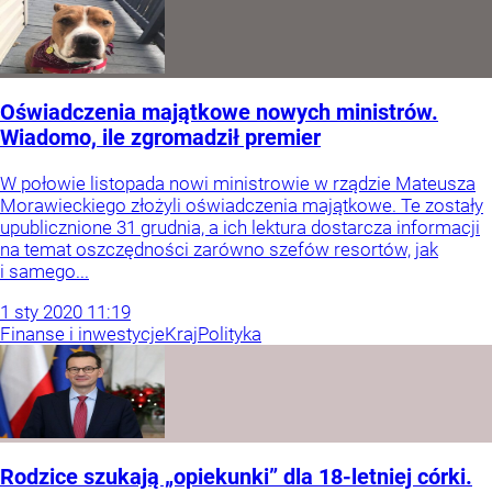
Oświadczenia majątkowe nowych ministrów.
Wiadomo, ile zgromadził premier
W połowie listopada nowi ministrowie w rządzie Mateusza
Morawieckiego złożyli oświadczenia majątkowe. Te zostały
upublicznione 31 grudnia, a ich lektura dostarcza informacji
na temat oszczędności zarówno szefów resortów, jak
i samego...
1
sty
2020
11:19
Finanse i inwestycje
Kraj
Polityka
Rodzice szukają „opiekunki” dla 18-letniej córki.