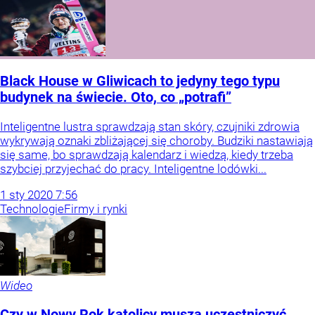
Black House w Gliwicach to jedyny tego typu
budynek na świecie. Oto, co „potrafi”
Inteligentne lustra sprawdzają stan skóry, czujniki zdrowia
wykrywają oznaki zbliżającej się choroby. Budziki nastawiają
się same, bo sprawdzają kalendarz i wiedzą, kiedy trzeba
szybciej przyjechać do pracy. Inteligentne lodówki...
1
sty
2020
7:56
Technologie
Firmy i rynki
Wideo
Czy w Nowy Rok katolicy muszą uczestniczyć