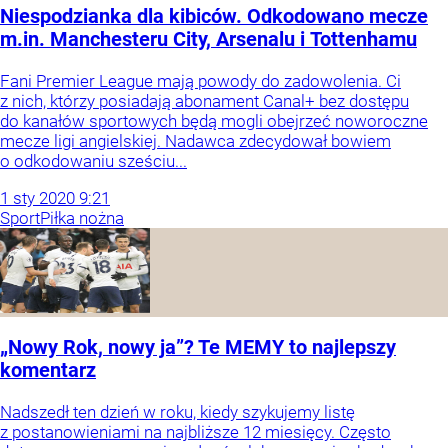
Niespodzianka dla kibiców. Odkodowano mecze
m.in. Manchesteru City, Arsenalu i Tottenhamu
Fani Premier League mają powody do zadowolenia. Ci
z nich, którzy posiadają abonament Canal+ bez dostępu
do kanałów sportowych będą mogli obejrzeć noworoczne
mecze ligi angielskiej. Nadawca zdecydował bowiem
o odkodowaniu sześciu...
1
sty
2020
9:21
Sport
Piłka nożna
„Nowy Rok, nowy ja”? Te MEMY to najlepszy
komentarz
Nadszedł ten dzień w roku, kiedy szykujemy listę
z postanowieniami na najbliższe 12 miesięcy. Często