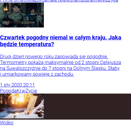
Czwartek pogodny niemal w całym kraju. Jaka
będzie temperatura?
Drugi dzień nowego roku zapowiada się pogodnie.
Termometry pokażą maksymalnie od 2 stopni Celsjusza
na Suwalszczyźnie do 7 stopni na Dolnym Śląsku. Słaby
i umiarkowany powieje z zachodu.
1
sty
2020
20:11
Pogoda
Kraj
Życie
Wideo