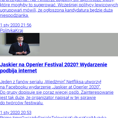
które mogłyby to sugerować. Wcześniej politycy lewicowych
ugrupowań mówili, że ogłoszona kandydatura będzie dużą
niespodzianką.
1
sty
2020
21:56
Polityka
Kraj
Jaskier na Open'er Festival 2020? Wydarzenie
podbija internet
Jeden z fanów serialu „Wiedźmin” Netfliksa utworzył
na Facebooku wydarzenie „Jaskier at Open'er 2020”.
Do grupy dopisuje się coraz więcej osób. Zainteresowanie
jest tak duże, że organizator napisał w tej sprawie
do twórców festiwalu.
1
sty
2020
20:53
Prime time
Gwiazdy
Seriale
Telewizja
Kultura
Kraj
Muzyka