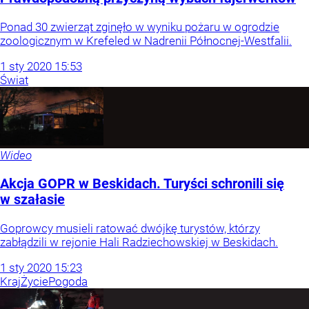
Ponad 30 zwierząt zginęło w wyniku pożaru w ogrodzie
zoologicznym w Krefeled w Nadrenii Północnej-Westfalii.
1
sty
2020
15:53
Świat
Wideo
Akcja GOPR w Beskidach. Turyści schronili się
w szałasie
Goprowcy musieli ratować dwójkę turystów, którzy
zabłądzili w rejonie Hali Radziechowskiej w Beskidach.
1
sty
2020
15:23
Kraj
Życie
Pogoda