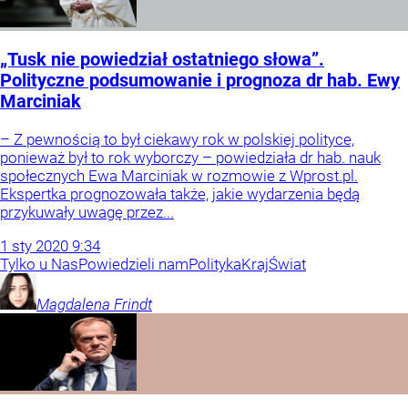
„Tusk nie powiedział ostatniego słowa”.
Polityczne podsumowanie i prognoza dr hab. Ewy
Marciniak
– Z pewnością to był ciekawy rok w polskiej polityce,
ponieważ był to rok wyborczy – powiedziała dr hab. nauk
społecznych Ewa Marciniak w rozmowie z Wprost.pl.
Ekspertka prognozowała także, jakie wydarzenia będą
przykuwały uwagę przez...
1
sty
2020
9:34
Tylko u Nas
Powiedzieli nam
Polityka
Kraj
Świat
Magdalena
Frindt