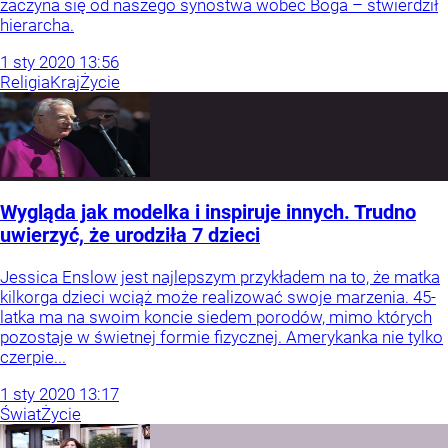
zaczyna się od naszego synostwa wobec Boga – stwierdził
hierarcha.
1
sty
2020
13:56
Religia
Kraj
Życie
Wygląda jak modelka i inspiruje innych. Trudno
uwierzyć, że urodziła 7 dzieci
Jessica Enslow jest najlepszym przykładem na to, że matka
kilkorga dzieci wciąż może realizować swoje marzenia. 45-
latka ma na swoim koncie siedem porodów, mimo których
pozostaje w świetnej formie fizycznej. Amerykanka nie tylko
czerpie...
1
sty
2020
13:17
Świat
Życie