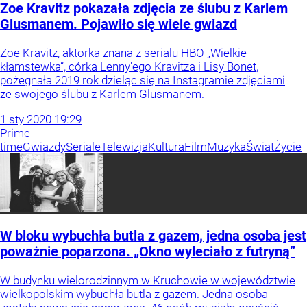
Zoe Kravitz pokazała zdjęcia ze ślubu z Karlem
Glusmanem. Pojawiło się wiele gwiazd
Zoe Kravitz, aktorka znana z serialu HBO „Wielkie
kłamstewka”, córka Lenny'ego Kravitza i Lisy Bonet,
pożegnała 2019 rok dzieląc się na Instagramie zdjęciami
ze swojego ślubu z Karlem Glusmanem.
1
sty
2020
19:29
Prime
time
Gwiazdy
Seriale
Telewizja
Kultura
Film
Muzyka
Świat
Życie
W bloku wybuchła butla z gazem, jedna osoba jest
poważnie poparzona. „Okno wyleciało z futryną”
W budynku wielorodzinnym w Kruchowie w województwie
wielkopolskim wybuchła butla z gazem. Jedna osoba