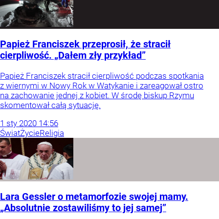
Papież Franciszek przeprosił, że stracił
cierpliwość. „Dałem zły przykład”
Papież Franciszek stracił cierpliwość podczas spotkania
z wiernymi w Nowy Rok w Watykanie i zareagował ostro
na zachowanie jednej z kobiet. W środę biskup Rzymu
skomentował całą sytuację.
1
sty
2020
14:56
Świat
Życie
Religia
Lara Gessler o metamorfozie swojej mamy.
„Absolutnie zostawiliśmy to jej samej”