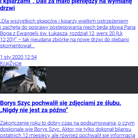
i kpiarzami”. Dali za mało pieniędzy na wymianę
drzwi
„Dla wszystkich skąpców i kpiarzy wielkim ostrzeżeniem
i zachętą do poprawy postępowania niech będą słowa Pana
Boga z Ewangelii św. Łukasza, rozdział 12, wers 20 (Łk
12,20)!” – tak nieudaną zbiórkę na nowe drzwi do plebanii
skomentował...
1
sty
2020
12:54
Kraj
Życie
Borys Szyc pochwalił się zdjęciami ze ślubu.
„Nigdy nie jest za późno”
Zakończenie roku to dobry czas na podsumowania, o czym
doskonale wie Borys Szyc. Aktor nie tylko dokonał bilansu
ostatnich 12 miesięcy, ale również pochwalił się informacją