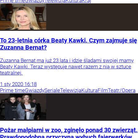
Prime time
Gwiazdy
Telewizja
Kultura
Kraj
To 23-letnia córka Beaty Kawki. Czym zajmuje się
Zuzanna Bernat?
Zuzanna Bernat ma już 23 lata i idzie śladami swojej mamy
Beaty Kawki. Teraz występuje nawet razem z nią w sztuce
teatralnej.
1
sty
2020
16:18
Prime time
Gwiazdy
Seriale
Telewizja
Kultura
Film
Teatr/Opera
Pożar małpiarni w zoo, zginęło ponad 30 zwierząt.
Prawdopodobną przyczyną wybuch fajerwerków