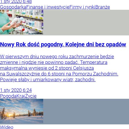
1
sty
2020
6:48
Gospodarka
Finanse i inwestycje
Firmy i rynki
Branże
Nowy Rok dość pogodny. Kolejne dni bez opadów
W pierwszym dniu nowego roku zachmurzenie będzie
zmienne i nigdzie nie powinno padać. Temperatura
maksymalna wyniesie od 2 stopni Celsjusza
na Suwalszczyźnie do 6 stopni na Pomorzu Zachodnim.
Powieje słaby i umiarkowany wiatr, zachodni.
1
sty
2020
6:24
Pogoda
Kraj
Życie
Wideo