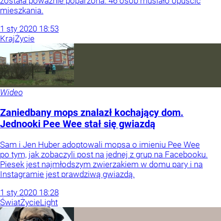
została poważnie poparzona. 46 osób musiało opuścić
mieszkania.
1
sty
2020
18:53
Kraj
Życie
Wideo
Zaniedbany mops znalazł kochający dom.
Jednooki Pee Wee stał się gwiazdą
Sam i Jen Huber adoptowali mopsa o imieniu Pee Wee
po tym, jak zobaczyli post na jednej z grup na Facebooku.
Piesek jest najmłodszym zwierzakiem w domu pary i na
Instagramie jest prawdziwą gwiazdą.
1
sty
2020
18:28
Świat
Życie
Light