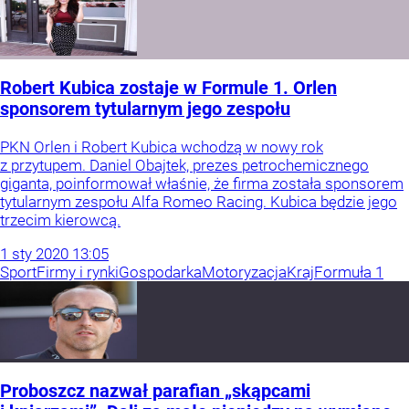
Robert Kubica zostaje w Formule 1. Orlen
sponsorem tytularnym jego zespołu
PKN Orlen i Robert Kubica wchodzą w nowy rok
z przytupem. Daniel Obajtek, prezes petrochemicznego
giganta, poinformował właśnie, że firma została sponsorem
tytularnym zespołu Alfa Romeo Racing. Kubica będzie jego
trzecim kierowcą.
1
sty
2020
13:05
Sport
Firmy i rynki
Gospodarka
Motoryzacja
Kraj
Formuła 1
Proboszcz nazwał parafian „skąpcami