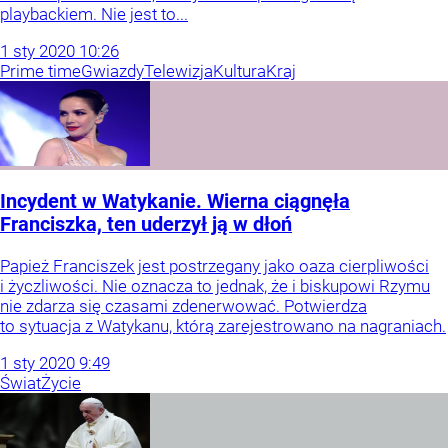
playbackiem. Nie jest to...
1
sty
2020
10:26
Prime time
Gwiazdy
Telewizja
Kultura
Kraj
Incydent w Watykanie. Wierna ciągnęła
Franciszka, ten uderzył ją w dłoń
Papież Franciszek jest postrzegany jako oaza cierpliwości
i życzliwości. Nie oznacza to jednak, że i biskupowi Rzymu
nie zdarza się czasami zdenerwować. Potwierdza
to sytuacja z Watykanu, którą zarejestrowano na nagraniach.
1
sty
2020
9:49
Świat
Życie