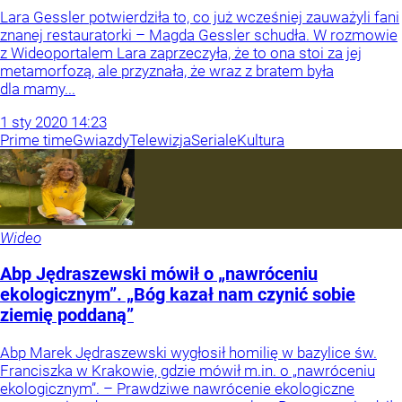
Lara Gessler potwierdziła to, co już wcześniej zauważyli fani
znanej restauratorki – Magda Gessler schudła. W rozmowie
z Wideoportalem Lara zaprzeczyła, że to ona stoi za jej
metamorfozą, ale przyznała, że wraz z bratem była
dla mamy...
1
sty
2020
14:23
Prime time
Gwiazdy
Telewizja
Seriale
Kultura
Wideo
Abp Jędraszewski mówił o „nawróceniu
ekologicznym”. „Bóg kazał nam czynić sobie
ziemię poddaną”
Abp Marek Jędraszewski wygłosił homilię w bazylice św.
Franciszka w Krakowie, gdzie mówił m.in. o „nawróceniu
ekologicznym”. – Prawdziwe nawrócenie ekologiczne