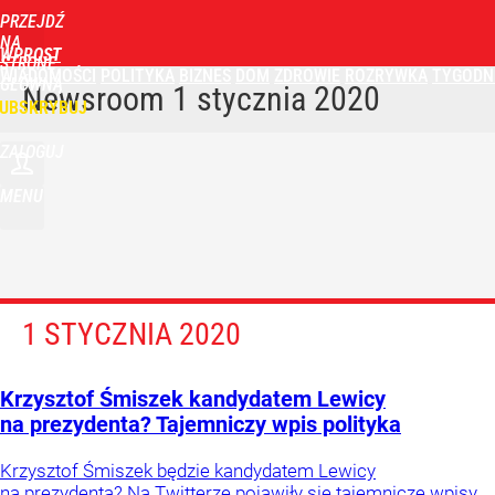
PRZEJDŹ
NA
WPROST
STRONĘ
WIADOMOŚCI
POLITYKA
BIZNES
DOM
ZDROWIE
ROZRYWKA
TYGODN
GŁÓWNĄ
Newsroom
1 stycznia 2020
UBSKRYBUJ
ZALOGUJ
MENU
1 STYCZNIA 2020
Krzysztof Śmiszek kandydatem Lewicy
na prezydenta? Tajemniczy wpis polityka
Krzysztof Śmiszek będzie kandydatem Lewicy
na prezydenta? Na Twitterze pojawiły się tajemnicze wpisy,