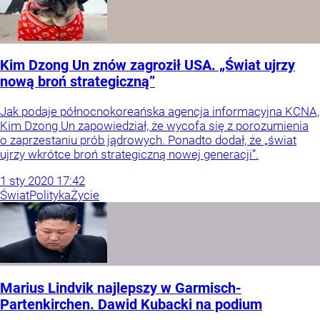
Kim Dzong Un znów zagroził USA. „Świat ujrzy
nową broń strategiczną”
Jak podaje północnokoreańska agencja informacyjna KCNA,
Kim Dzong Un zapowiedział, że wycofa się z porozumienia
o zaprzestaniu prób jądrowych. Ponadto dodał, że „świat
ujrzy wkrótce broń strategiczną nowej generacji”.
1
sty
2020
17:42
Świat
Polityka
Życie
Marius Lindvik najlepszy w Garmisch-
Partenkirchen. Dawid Kubacki na podium