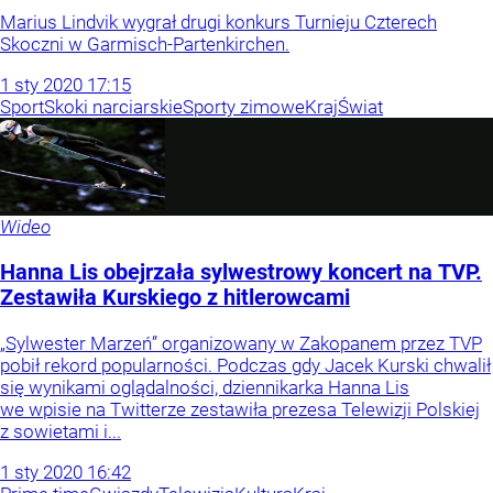
Marius Lindvik wygrał drugi konkurs Turnieju Czterech
Skoczni w Garmisch-Partenkirchen.
1
sty
2020
17:15
Sport
Skoki narciarskie
Sporty zimowe
Kraj
Świat
Wideo
Hanna Lis obejrzała sylwestrowy koncert na TVP.
Zestawiła Kurskiego z hitlerowcami
„Sylwester Marzeń” organizowany w Zakopanem przez TVP
pobił rekord popularności. Podczas gdy Jacek Kurski chwalił
się wynikami oglądalności, dziennikarka Hanna Lis
we wpisie na Twitterze zestawiła prezesa Telewizji Polskiej
z sowietami i...
1
sty
2020
16:42