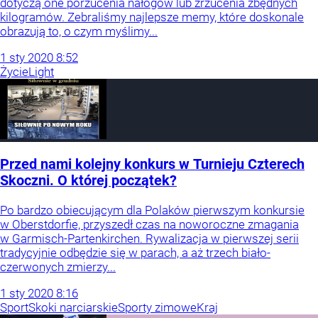
dotyczą one porzucenia nałogów lub zrzucenia zbędnych
kilogramów. Zebraliśmy najlepsze memy, które doskonale
obrazują to, o czym myślimy...
1
sty
2020
8:52
Życie
Light
Przed nami kolejny konkurs w Turnieju Czterech
Skoczni. O której początek?
Po bardzo obiecującym dla Polaków pierwszym konkursie
w Oberstdorfie, przyszedł czas na noworoczne zmagania
w Garmisch-Partenkirchen. Rywalizacja w pierwszej serii
tradycyjnie odbędzie się w parach, a aż trzech biało-
czerwonych zmierzy...
1
sty
2020
8:16
Sport
Skoki narciarskie
Sporty zimowe
Kraj