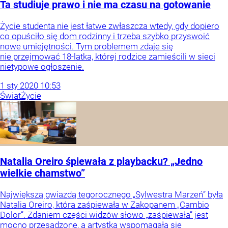
Ta studiuje prawo i nie ma czasu na gotowanie
Życie studenta nie jest łatwe zwłaszcza wtedy, gdy dopiero
co opuściło się dom rodzinny i trzeba szybko przyswoić
nowe umiejętności. Tym problemem zdaje się
nie przejmować 18-latka, której rodzice zamieścili w sieci
nietypowe ogłoszenie.
1
sty
2020
10:53
Świat
Życie
Natalia Oreiro śpiewała z playbacku? „Jedno
wielkie chamstwo”
Największą gwiazdą tegorocznego „Sylwestra Marzeń” była
Natalia Oreiro, która zaśpiewała w Zakopanem „Cambio
Dolor”. Zdaniem części widzów słowo „zaśpiewała” jest
mocno przesadzone, a artystka wspomagała się