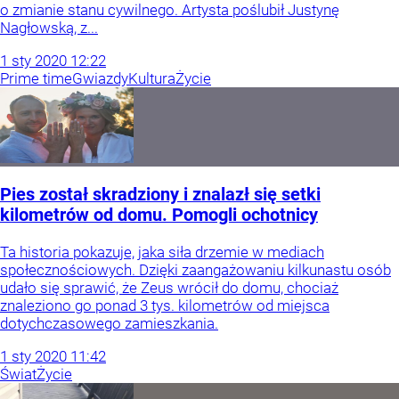
o zmianie stanu cywilnego. Artysta poślubił Justynę
Nagłowską, z...
1
sty
2020
12:22
Prime time
Gwiazdy
Kultura
Życie
Pies został skradziony i znalazł się setki
kilometrów od domu. Pomogli ochotnicy
Ta historia pokazuje, jaka siła drzemie w mediach
społecznościowych. Dzięki zaangażowaniu kilkunastu osób
udało się sprawić, że Zeus wrócił do domu, chociaż
znaleziono go ponad 3 tys. kilometrów od miejsca
dotychczasowego zamieszkania.
1
sty
2020
11:42
Świat
Życie