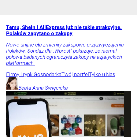
Temu, Shein i AliExpress już nie takie atrakcyjne.
Polaków zapytano o zakupy
Nowe unijne cła zmieniły zakupowe przyzwyczajenia
Polaków. Sondaż dla „Wprost” pokazuje, że niemal
połowa badanych ograniczyła zakupy na azjatyckich
platformach.
Firmy i rynki
Gospodarka
Twój portfel
Tylko u Nas
Beata Anna
Święcicka