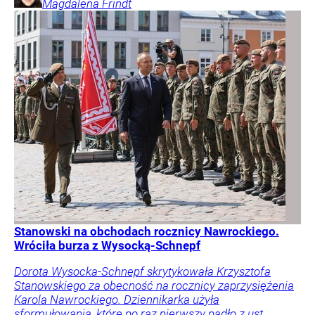
Magdalena
Frindt
Stanowski na obchodach rocznicy Nawrockiego.
Wróciła burza z Wysocką-Schnepf
Dorota Wysocka-Schnepf skrytykowała Krzysztofa
Stanowskiego za obecność na rocznicy zaprzysiężenia
Karola Nawrockiego. Dziennikarka użyła
sformułowania, które po raz pierwszy padło z ust