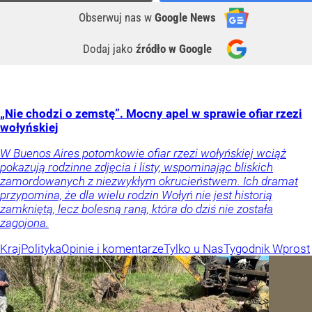
Obserwuj nas
w
Google News
Dodaj jako
źródło w Google
„Nie chodzi o zemstę”. Mocny apel w sprawie ofiar rzezi
wołyńskiej
W Buenos Aires potomkowie ofiar rzezi wołyńskiej wciąż
pokazują rodzinne zdjęcia i listy, wspominając bliskich
zamordowanych z niezwykłym okrucieństwem. Ich dramat
przypomina, że dla wielu rodzin Wołyń nie jest historią
zamkniętą, lecz bolesną raną, która do dziś nie została
zagojona.
Kraj
Polityka
Opinie i komentarze
Tylko u Nas
Tygodnik Wprost