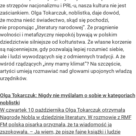
ze strzępów nacjonalizmu i PRL-u, nasza kultura nie jest
zaściankiem. Olga Tokarczuk, noblistka, daje dowód,
że można nieść świadectwo, skąd się pochodzi,
nie proponując „literatury narodowej”. Że pragnienie
wolności i metafizyczny niepokój bywają w polskim
dziedzictwie silniejsze od kołtuństwa. Że własne korzenie
są najcenniejsze, gdy pozwalają lepiej rozumieć siebie,
ale i ludzi wywodzących się z odmiennych tradycji. A że
wśród rządzących „inny mamy klimat”? Na szczęście,
artyści umieją rozmawiać nad głowami upojonych władzą
urzędników.
Olga Tokarczuk: Nigdy nie myślałam o sobie w kategoriach
noblistki
W czwartek 10 października Olga Tokarczuk otrzymała
Nagrodę Nobla w dziedzinie literatury. W rozmowie z RMF
FM polska pisarka przyznała, że ta wiadomość ją
zszokowała. – Ja wiem, że piszę fajne książki i ludzie