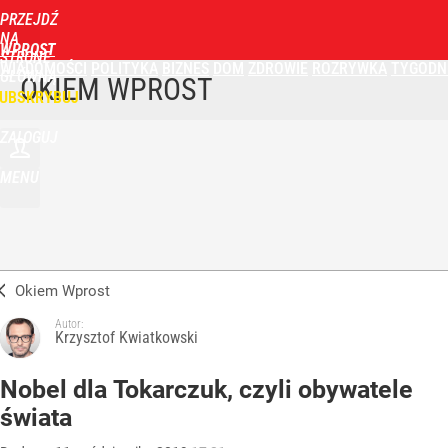
PRZEJDŹ
NA
WPROST
STRONĘ
WIADOMOŚCI
POLITYKA
BIZNES
DOM
ZDROWIE
ROZRYWKA
TYGODN
GŁÓWNĄ
OKIEM WPROST
UBSKRYBUJ
ZALOGUJ
MENU
Okiem Wprost
Autor:
Krzysztof Kwiatkowski
Nobel dla Tokarczuk, czyli obywatele
świata