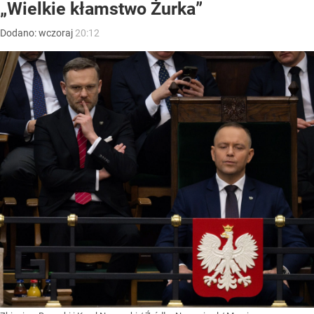
„Wielkie kłamstwo Żurka”
Dodano:
wczoraj
20:12