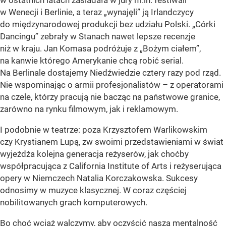
w ostatnich latach zasiadała w jury m.in. festiwali
w Wenecji i Berlinie, a teraz „wynajęli” ją Irlandczycy
do międzynarodowej produkcji bez udziału Polski. „Córki
Dancingu” zebrały w Stanach nawet lepsze recenzje
niż w kraju. Jan Komasa podróżuje z „Bożym ciałem”,
na kanwie którego Amerykanie chcą robić serial.
Na Berlinale dostajemy Niedźwiedzie cztery razy pod rząd.
Nie wspominając o armii profesjonalistów – z operatorami
na czele, którzy pracują nie bacząc na państwowe granice,
zarówno na rynku filmowym, jak i reklamowym.
I podobnie w teatrze: poza Krzysztofem Warlikowskim
czy Krystianem Lupą, zw swoimi przedstawieniami w świat
wyjeżdża kolejna generacja reżyserów, jak choćby
współpracująca z California Institute of Arts i reżyserująca
opery w Niemczech Natalia Korczakowska. Sukcesy
odnosimy w muzyce klasycznej. W coraz częściej
nobilitowanych grach komputerowych.
Bo choć wciąż walczymy, aby oczyścić naszą mentalność