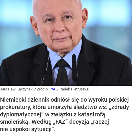
Jarosław Kaczyński
/ Źródło:
PAP
/
Radek Pietruszka
Niemiecki dziennik odniósł się do wyroku polskiej
prokuratury, która umorzyła śledztwo ws. „zdrady
dyplomatycznej” w związku z katastrofą
smoleńską. Według „FAZ” decyzja „raczej
nie uspokoi sytuacji”.