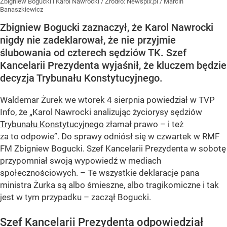
Zbigniew Bogucki i Karol Nawrocki
/ Źródło:
Newspix.pl
/
Marcin
Banaszkiewicz
Zbigniew Bogucki zaznaczył, że Karol Nawrocki
nigdy nie zadeklarował, że nie przyjmie
ślubowania od czterech sędziów TK. Szef
Kancelarii Prezydenta wyjaśnił, że kluczem będzie
decyzja Trybunału Konstytucyjnego.
Waldemar Żurek we wtorek 4 sierpnia powiedział w TVP
Info, że „Karol Nawrocki analizując życiorysy sędziów
Trybunału Konstytucyjnego
złamał prawo – i też
za to odpowie”. Do sprawy odniósł się w czwartek w RMF
FM Zbigniew Bogucki. Szef Kancelarii Prezydenta w sobotę
przypomniał swoją wypowiedź w mediach
społecznościowych. – Te wszystkie deklaracje pana
ministra Żurka są albo śmieszne, albo tragikomiczne i tak
jest w tym przypadku – zaczął Bogucki.
Szef Kancelarii Prezydenta odpowiedział