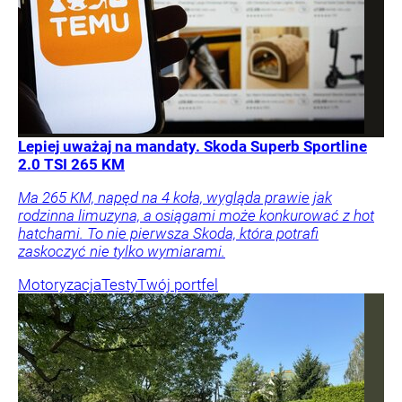
Lepiej uważaj na mandaty. Skoda Superb Sportline
2.0 TSI 265 KM
Ma 265 KM, napęd na 4 koła, wygląda prawie jak
rodzinna limuzyna, a osiągami może konkurować z hot
hatchami. To nie pierwsza Skoda, która potrafi
zaskoczyć nie tylko wymiarami.
Motoryzacja
Testy
Twój portfel