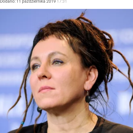
Dodano:
11
października
2019
17:31