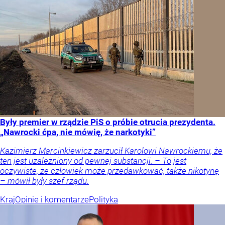
Były premier w rządzie PiS o próbie otrucia prezydenta.
„Nawrocki ćpa, nie mówię, że narkotyki”
Kazimierz Marcinkiewicz zarzucił Karolowi Nawrockiemu, że
ten jest uzależniony od pewnej substancji. – To jest
oczywiste, że człowiek może przedawkować, także nikotynę
– mówił były szef rządu.
Kraj
Opinie i komentarze
Polityka