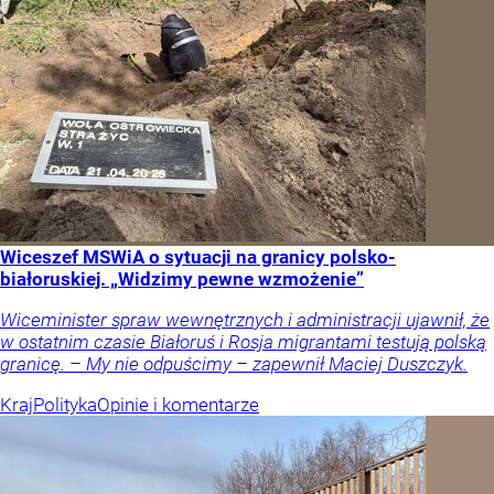
Wiceszef MSWiA o sytuacji na granicy polsko-
białoruskiej. „Widzimy pewne wzmożenie”
Wiceminister spraw wewnętrznych i administracji ujawnił, że
w ostatnim czasie Białoruś i Rosja migrantami testują polską
granicę. – My nie odpuścimy – zapewnił Maciej Duszczyk.
Kraj
Polityka
Opinie i komentarze