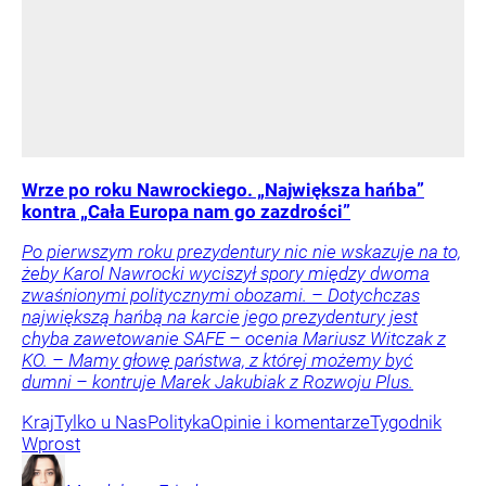
Wrze po roku Nawrockiego. „Największa hańba”
kontra „Cała Europa nam go zazdrości”
Po pierwszym roku prezydentury nic nie wskazuje na to,
żeby Karol Nawrocki wyciszył spory między dwoma
zwaśnionymi politycznymi obozami. – Dotychczas
największą hańbą na karcie jego prezydentury jest
chyba zawetowanie SAFE – ocenia Mariusz Witczak z
KO. – Mamy głowę państwa, z której możemy być
dumni – kontruje Marek Jakubiak z Rozwoju Plus.
Kraj
Tylko u Nas
Polityka
Opinie i komentarze
Tygodnik
Wprost