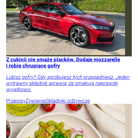
Z cukinii nie smażę placków. Dodaję mozzarellę
i robię chrupiące gofry
Lubisz gofry? Gdy spróbujesz tych przepadniesz. Jeden
wytrawny składnik sprawia, że smakują naprawdę
wyjątkowo.
Przepisy
Żywienie
Składniki odżywcze