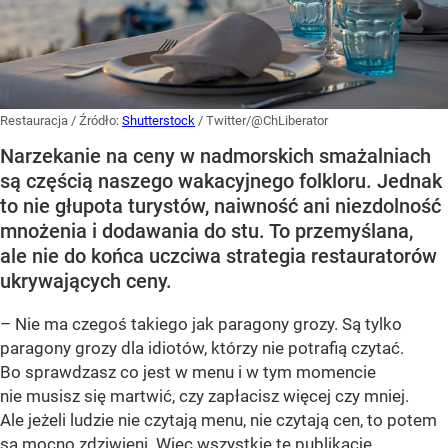
Restauracja
/ Źródło:
Shutterstock
/
Twitter/@ChLiberator
Narzekanie na ceny w nadmorskich smażalniach
są częścią naszego wakacyjnego folkloru. Jednak
to nie głupota turystów, naiwność ani niezdolność
mnożenia i dodawania do stu. To przemyślana,
ale nie do końca uczciwa strategia restauratorów
ukrywających ceny.
– Nie ma czegoś takiego jak paragony grozy. Są tylko
paragony grozy dla idiotów, którzy nie potrafią czytać.
Bo sprawdzasz co jest w menu i w tym momencie
nie musisz się martwić, czy zapłacisz więcej czy mniej.
Ale jeżeli ludzie nie czytają menu, nie czytają cen, to potem
są mocno zdziwieni. Więc wszystkie te publikacje