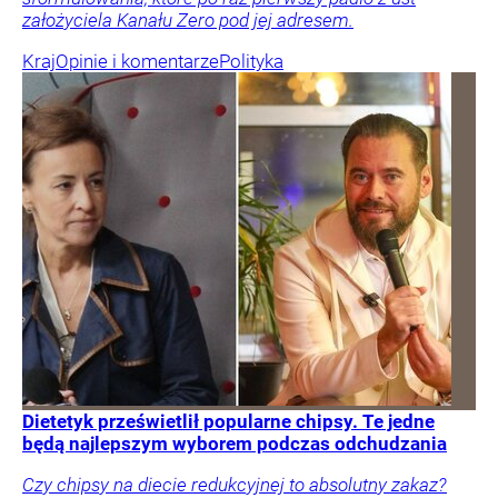
założyciela Kanału Zero pod jej adresem.
Kraj
Opinie i komentarze
Polityka
Dietetyk prześwietlił popularne chipsy. Te jedne
będą najlepszym wyborem podczas odchudzania
Czy chipsy na diecie redukcyjnej to absolutny zakaz?