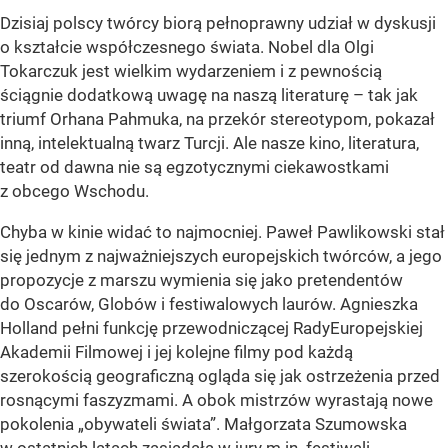
Dzisiaj polscy twórcy biorą pełnoprawny udział w dyskusji
o kształcie współczesnego świata. Nobel dla Olgi
Tokarczuk jest wielkim wydarzeniem i z pewnością
ściągnie dodatkową uwagę na naszą literaturę – tak jak
triumf Orhana Pahmuka, na przekór stereotypom, pokazał
inną, intelektualną twarz Turcji. Ale nasze kino, literatura,
teatr od dawna nie są egzotycznymi ciekawostkami
z obcego Wschodu.
Chyba w kinie widać to najmocniej. Paweł Pawlikowski stał
się jednym z najważniejszych europejskich twórców, a jego
propozycje z marszu wymienia się jako pretendentów
do Oscarów, Globów i festiwalowych laurów. Agnieszka
Holland pełni funkcję przewodniczącej RadyEuropejskiej
Akademii Filmowej i jej kolejne filmy pod każdą
szerokością geograficzną ogląda się jak ostrzeżenia przed
rosnącymi faszyzmami. A obok mistrzów wyrastają nowe
pokolenia „obywateli świata”. Małgorzata Szumowska