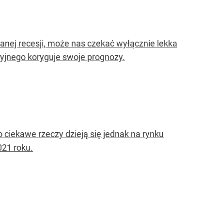
anej recesji, może nas czekać wyłącznie lekka
yjnego koryguje swoje prognozy.
 ciekawe rzeczy dzieją się jednak na rynku
021 roku.