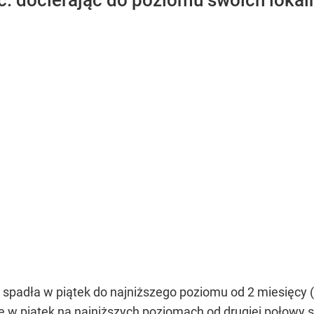
oc. docierając do poziomu swoich loka
adła w piątek do najniższego poziomu od 2 miesięcy (-1
ię w piątek na najniższych poziomach od drugiej połowy st