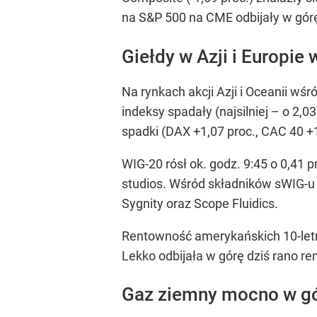
na S&P 500 na CME odbijały w górę
Giełdy w Azji i Europie
Na rynkach akcji Azji i Oceanii wś
indeksy spadały (najsilniej – o 2,0
spadki (DAX +1,07 proc., CAC 40 +1
WIG-20 rósł ok. godz. 9:45 o 0,41 
studios. Wśród składników sWIG-u 
Sygnity oraz Scope Fluidics.
Rentowność amerykańskich 10-letn
Lekko odbijała w górę dziś rano re
Gaz ziemny mocno w g