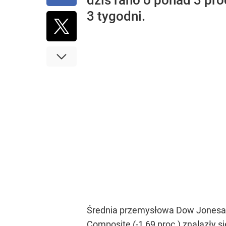
dziś rano o ponad 3 pr
3 tygodni.
Średnia przemysłowa Dow Jonesa sp
Composite (-1,69 proc.) znalazły s