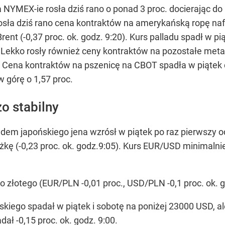
 NYMEX-ie rosła dziś rano o ponad 3 proc. docierając 
rosła dziś rano cena kontraktów na amerykańską ropę naf
ent (-0,37 proc. ok. godz. 9:20). Kurs palladu spadł w 
c. Lekko rosły również ceny kontraktów na pozostałe metal
20). Cena kontraktów na pszenicę na CBOT spadła w piąte
w górę o 1,57 proc.
zo stabilny
dem japońskiego jena wzrósł w piątek po raz pierwszy 
yżkę (-0,23 proc. ok. godz.9:05). Kurs EUR/USD minimalni
go złotego (EUR/PLN -0,01 proc., USD/PLN -0,1 proc. ok. g
iego spadał w piątek i sobotę na poniżej 23000 USD, al
ł -0,15 proc. ok. godz. 9:00.