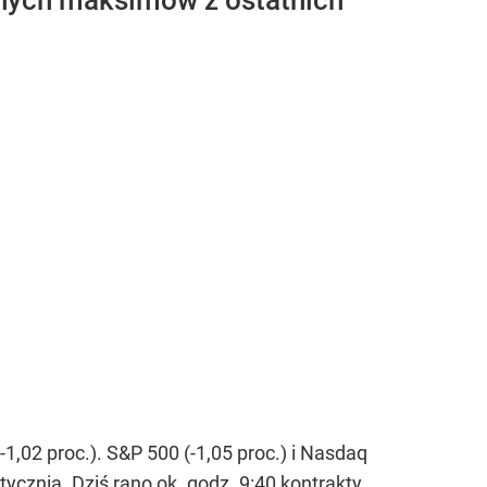
lnych maksimów z ostatnich
,02 proc.). S&P 500 (-1,05 proc.) i Nasdaq
ycznia. Dziś rano ok. godz. 9:40 kontrakty