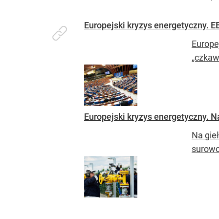
Europejski kryzys energetyczny. 
Europe
„czkaw
Europejski kryzys energetyczny. Na
Na gie
surowc