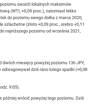
do poziomu swoich lokalnych maksimów
tową (WTI; +0,09 proc.), natomiast lekko
piątek do poziomu swego dołka z marca 2020,
e szlachetne (złoto +0,09 proc., srebro +0,11
k do najniższego poziomu od września 2021,
od dwóch miesięcy powyżej poziomu 136 JPY,
e odreagowywał dziś rano lutego spadki (+0,08
odz. 9:05).
e później wrócić powyżej tego poziomu. Dziś