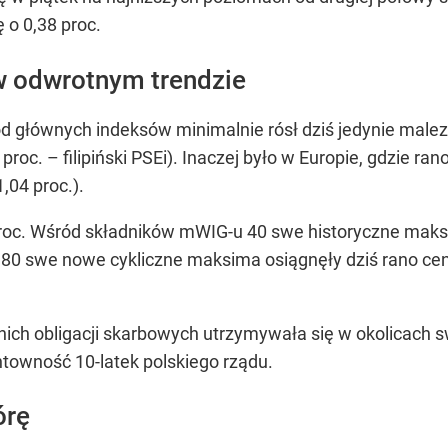
 o 0,38 proc.
 w odwrotnym trendzie
ród głównych indeksów minimalnie rósł dziś jedynie malez
3 proc. – filipiński PSEi). Inaczej było w Europie, gdzie 
,04 proc.).
proc. Wśród składników mWIG-u 40 swe historyczne maksim
80 swe nowe cykliczne maksima osiągnęły dziś rano ceny
ich obligacji skarbowych utrzymywała się w okolicach 
ntowność 10-latek polskiego rządu.
órę