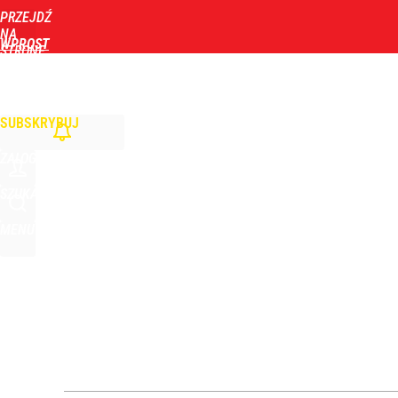
PRZEJDŹ
Udostępnij
0
Skomentuj
NA
WPROST
STRONĘ
GŁÓWNĄ
WIADOMOŚCI
POLITYKA
BIZNES
DOM
ZDROWIE
ROZRYWKA
TYGOD
SUBSKRYBUJ
ZALOGUJ
SZUKAJ
MENU