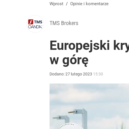
Wprost
/
Opinie i komentarze
TMS Brokers
Europejski kr
w górę
Dodano:
27
lutego
2023
15:30