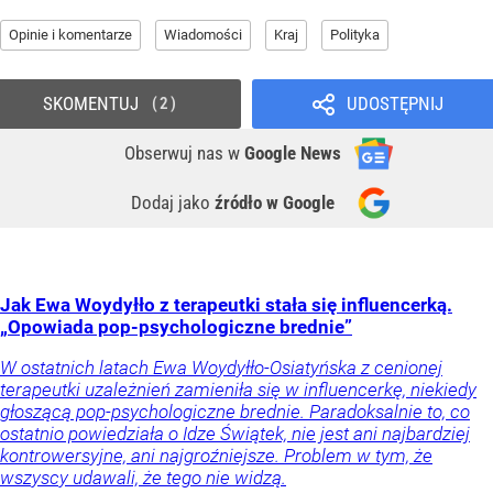
Opinie i komentarze
Wiadomości
Kraj
Polityka
SKOMENTUJ
UDOSTĘPNIJ
2
Obserwuj nas
w
Google News
Dodaj jako
źródło w Google
Jak Ewa Woydyłło z terapeutki stała się influencerką.
„Opowiada pop-psychologiczne brednie”
W ostatnich latach Ewa Woydyłło-Osiatyńska z cenionej
terapeutki uzależnień zamieniła się w influencerkę, niekiedy
głoszącą pop-psychologiczne brednie. Paradoksalnie to, co
ostatnio powiedziała o Idze Świątek, nie jest ani najbardziej
kontrowersyjne, ani najgroźniejsze. Problem w tym, że
wszyscy udawali, że tego nie widzą.