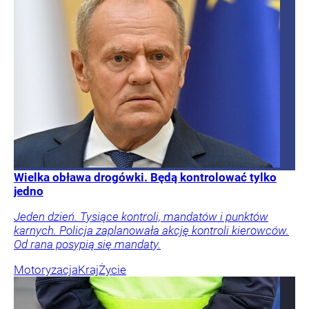
Wielka obława drogówki. Będą kontrolować tylko
jedno
Jeden dzień. Tysiące kontroli, mandatów i punktów
karnych. Policja zaplanowała akcję kontroli kierowców.
Od rana posypią się mandaty.
Motoryzacja
Kraj
Życie