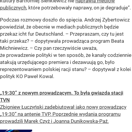
kultury Bartłomiej Sienkiewicz nie
naprawia mediów
publicznych
, które potrzebowały naprawy, on je degraduje”.
Podczas rozmowy doszło do spięcia. Andrzej Zybertowicz
powiedział, że obecnie w mediach publicznych będzie
przekaz icht fur Deutschland. – Przepraszam, czy tu jest
taki przekaz? – dopytywała prowadząca program Beata
Michniewicz. – Czy pan rzeczywiście uważa,
że prowadzenie polityki w ten sposób, że kanały codziennie
atakują urzędującego premiera i dezawuują go, było
reprezentowaniem polskiej racji stanu? – dopytywał z kolei
polityk KO Paweł Kowal.
„19:30” z nowym prowadzącym. To była gwiazda stacji
TVN
Zbigniew Łuczyński zadebiutował jako nowy prowadzący
„19:30” na antenie TVP. Poprzednie wydania programu
prowadzili Marek Czyż i Joanna Dunikowska-Paź.