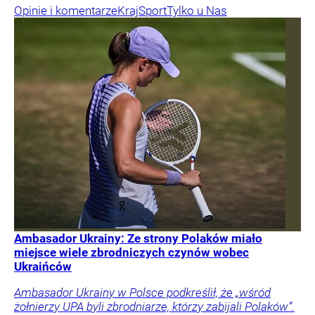
Opinie i komentarze
Kraj
Sport
Tylko u Nas
Ambasador Ukrainy: Ze strony Polaków miało
miejsce wiele zbrodniczych czynów wobec
Ukraińców
Ambasador Ukrainy w Polsce podkreślił, że „wśród
żołnierzy UPA byli zbrodniarze, którzy zabijali Polaków”.