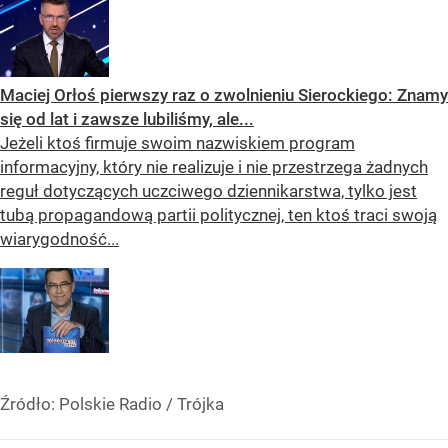
Maciej Orłoś pierwszy raz o zwolnieniu Sierockiego: Znamy
się od lat i zawsze lubiliśmy, ale...
Jeżeli ktoś firmuje swoim nazwiskiem program
informacyjny, który nie realizuje i nie przestrzega żadnych
reguł dotyczących uczciwego dziennikarstwa, tylko jest
tubą propagandową partii politycznej, ten ktoś traci swoją
wiarygodność...
Źródło:
Polskie Radio
/
Trójka