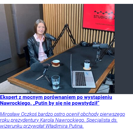
Ekspert z mocnym porównaniem po wystąpieniu
Nawrockiego. „Putin by się nie powstydził”
Mirosław Oczkoś bardzo ostro ocenił obchody pierwszego
roku prezydentury Karola Nawrockiego. Specjalista ds.
wizerunku przywołał Władimira Putina.