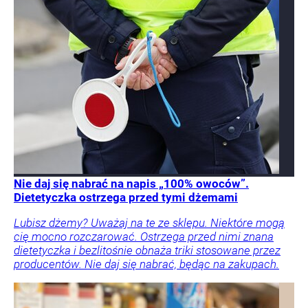
Nie daj się nabrać na napis „100% owoców”.
Dietetyczka ostrzega przed tymi dżemami
Lubisz dżemy? Uważaj na te ze sklepu. Niektóre mogą
cię mocno rozczarować. Ostrzega przed nimi znana
dietetyczka i bezlitośnie obnaża triki stosowane przez
producentów. Nie daj się nabrać, będąc na zakupach.