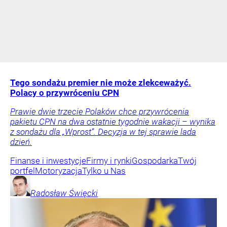
Tego sondażu premier nie może zlekceważyć.
Polacy o przywróceniu CPN
Prawie dwie trzecie Polaków chce przywrócenia
pakietu CPN na dwa ostatnie tygodnie wakacji – wynika
z sondażu dla „Wprost”. Decyzja w tej sprawie lada
dzień.
Finanse i inwestycje
Firmy i rynki
Gospodarka
Twój
portfel
Motoryzacja
Tylko u Nas
Radosław
Święcki