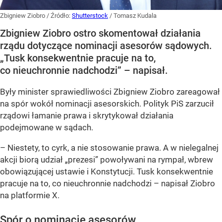
Zbigniew Ziobro
/ Źródło:
Shutterstock
/
Tomasz Kudala
Zbigniew Ziobro ostro skomentował działania
rządu dotyczące nominacji asesorów sądowych.
„Tusk konsekwentnie pracuje na to,
co nieuchronnie nadchodzi” – napisał.
Były minister sprawiedliwości Zbigniew Ziobro zareagował
na spór wokół nominacji asesorskich. Polityk PiS zarzucił
rządowi łamanie prawa i skrytykował działania
podejmowane w sądach.
– Niestety, to cyrk, a nie stosowanie prawa. A w nielegalnej
akcji biorą udział „prezesi” powoływani na rympał, wbrew
obowiązującej ustawie i Konstytucji. Tusk konsekwentnie
pracuje na to, co nieuchronnie nadchodzi – napisał Ziobro
na platformie X.
Spór o nominacje asesorów