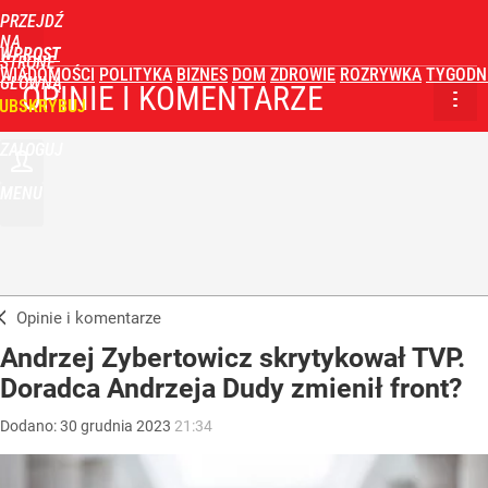
PRZEJDŹ
NA
WPROST
STRONĘ
WIADOMOŚCI
POLITYKA
BIZNES
DOM
ZDROWIE
ROZRYWKA
TYGODN
GŁÓWNĄ
OPINIE I KOMENTARZE
UBSKRYBUJ
ZALOGUJ
MENU
Opinie i komentarze
Andrzej Zybertowicz skrytykował TVP.
Doradca Andrzeja Dudy zmienił front?
Dodano:
30
grudnia
2023
21:34