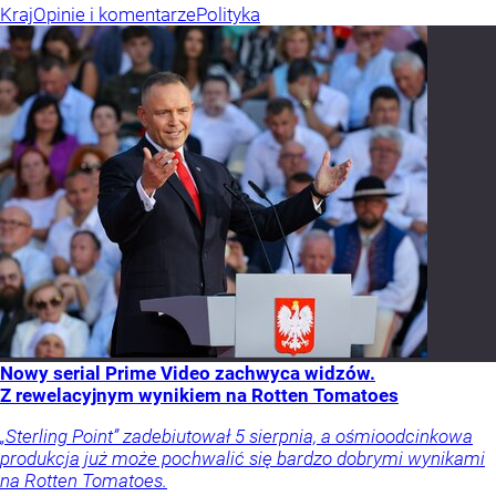
Kraj
Opinie i komentarze
Polityka
Nowy serial Prime Video zachwyca widzów.
Z rewelacyjnym wynikiem na Rotten Tomatoes
„Sterling Point” zadebiutował 5 sierpnia, a ośmioodcinkowa
produkcja już może pochwalić się bardzo dobrymi wynikami
na Rotten Tomatoes.