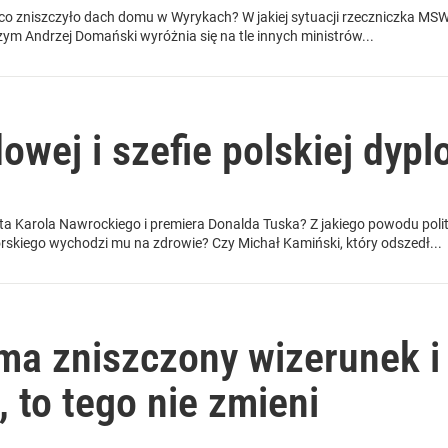
, co zniszczyło dach domu w Wyrykach? W jakiej sytuacji rzeczniczka MSW
m Andrzej Domański wyróżnia się na tle innych ministrów...
wej i szefie polskiej dypl
ta Karola Nawrockiego i premiera Donalda Tuska? Z jakiego powodu pol
kiego wychodzi mu na zdrowie? Czy Michał Kamiński, który odszedł...
ma zniszczony wizerunek i
, to tego nie zmieni