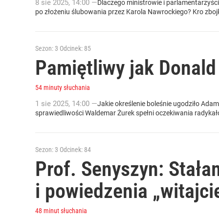
8
sie
2025
,
14:00
—
Dlaczego ministrowie i parlamentarzyś
po złożeniu ślubowania przez Karola Nawrockiego? Kro zbojk
Sezon: 3
Odcinek: 85
Pamiętliwy jak Donald
54 minuty słuchania
1
sie
2025
,
14:00
—
Jakie określenie boleśnie ugodziło Ada
sprawiedliwości Waldemar Żurek spełni oczekiwania radyk
Sezon: 3
Odcinek: 84
Prof. Senyszyn: Stała
i powiedzenia „witajci
48 minut słuchania