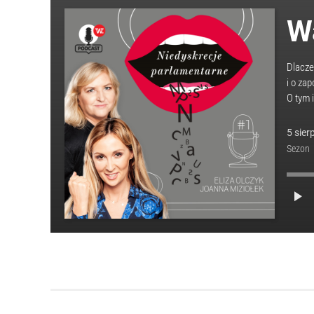
W
Dlacze
i o za
O tym 
5
sier
Sezon