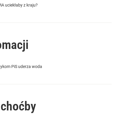
iA uciekłaby z kraju?
omacji
itykom PiS uderza woda
 choćby