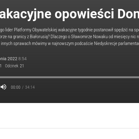
akacyjne opowieści Don
go lider Platformy Obywatelskiej wakacyjne tygodnie postanowił spędzić na 
porze na granicy z Białorusią? Dlaczego o Sławomirze Nowaku od miesięcy nic 
i innych sprawach mówimy w najnowszym podcaście Niedyskrecje parlamentar
pnia
2022
8:54
1
Odcinek
21
00:00
34:14