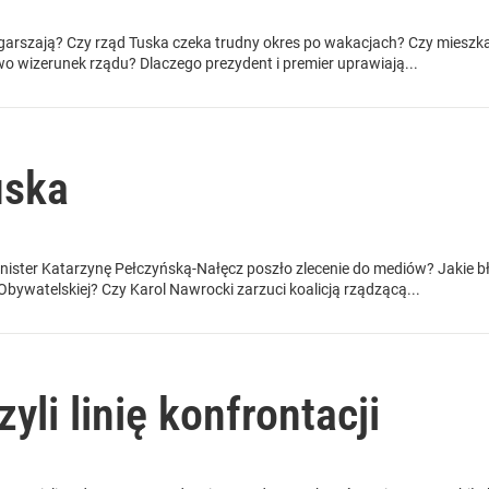
garszają? Czy rząd Tuska czeka trudny okres po wakacjach? Czy mieszka
 wizerunek rządu? Dlaczego prezydent i premier uprawiają...
uska
nister Katarzynę Pełczyńską-Nałęcz poszło zlecenie do mediów? Jakie b
Obywatelskiej? Czy Karol Nawrocki zarzuci koalicją rządzącą...
yli linię konfrontacji