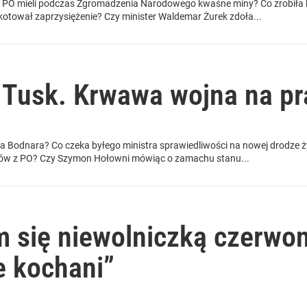
ci PO mieli podczas Zgromadzenia Narodowego kwaśne miny? Co zrobiła 
otował zaprzysiężenie? Czy minister Waldemar Żurek zdoła...
 Tusk. Krwawa wojna na pr
ma Bodnara? Co czeka byłego ministra sprawiedliwości na nowej drodze ż
ałów z PO? Czy Szymon Hołowni mówiąc o zamachu stanu...
m się niewolniczką czerwon
e kochani”