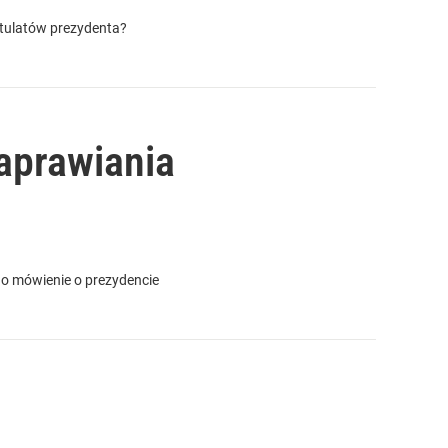
stulatów prezydenta?
naprawiania
go mówienie o prezydencie