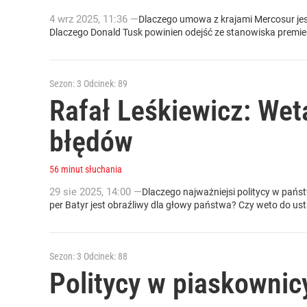
4
wrz
2025
,
11:36
—
Dlaczego umowa z krajami Mercosur jest
Dlaczego Donald Tusk powinien odejść ze stanowiska premie
Sezon: 3
Odcinek: 89
Rafał Leśkiewicz: Wet
błędów
56 minut słuchania
29
sie
2025
,
14:00
—
Dlaczego najważniejsi politycy w pańs
per Batyr jest obraźliwy dla głowy państwa? Czy weto do ust
Sezon: 3
Odcinek: 88
Politycy w piaskownicy