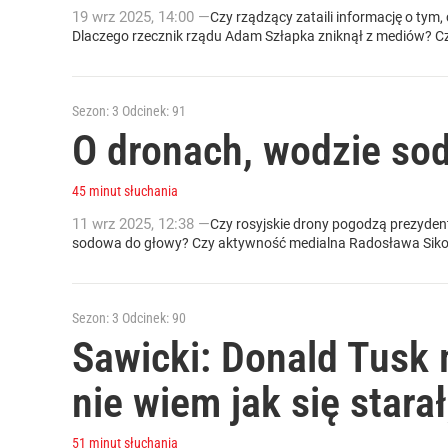
19
wrz
2025
,
14:00
—
Czy rządzący zataili informację o tym
Dlaczego rzecznik rządu Adam Szłapka zniknął z mediów? Czy
Sezon: 3
Odcinek: 91
O dronach, wodzie sodo
45 minut słuchania
11
wrz
2025
,
12:38
—
Czy rosyjskie drony pogodzą prezyden
sodowa do głowy? Czy aktywność medialna Radosława Sikors
Sezon: 3
Odcinek: 90
Sawicki: Donald Tusk 
nie wiem jak się starał
51 minut słuchania