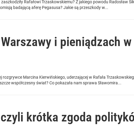
aszkodziły Rafałowi Trzaskowskiemu? Z jakiego powodu Radosław Siko
komisją badającą aferę Pegasusa? Jakie są przeszkody w...
Warszawy i pieniądzach w
j rozgrywce Marcina Kierwińskiego, uderzającej w Rafała Trzaskowskie
eszcze współczesny świat? Co pokazała nam sprawa Sławomira...
czyli krótka zgoda polityk