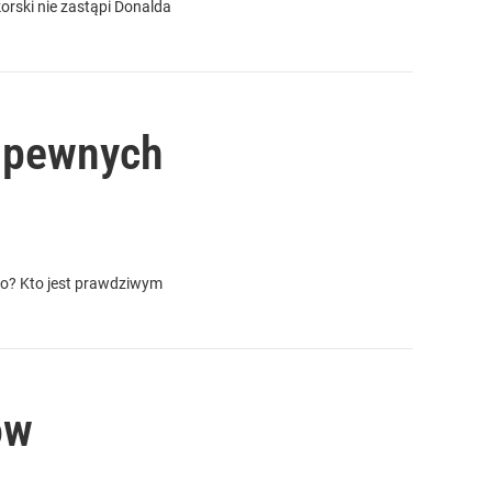
rski nie zastąpi Donalda
 pewnych
go? Kto jest prawdziwym
ów