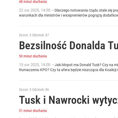
48 minut słuchania
22
sie
2025
,
14:00
—
Dlaczego notowania rządu stale się po
warunkach dla ministrów i wicepremierów pogrążą dodatkowo
Sezon: 3
Odcinek: 87
Bezsilność Donalda T
50 minut słuchania
15
sie
2025
,
14:00
—
Jaki kłopot ma Donald Tusk? Czy na mi
tłumaczeniu KPO? Czy ta afera będzie niszcząca dla Koalicji 
Sezon: 3
Odcinek: 86
Tusk i Nawrocki wytycz
51 minut słuchania