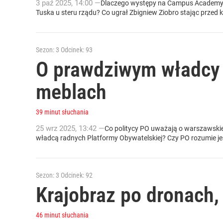
3
paź
2025
,
14:00
—
Dlaczego występy na Campus Academy z
Tuska u steru rządu? Co ugrał Zbigniew Ziobro stając przed 
Sezon: 3
Odcinek: 93
O prawdziwym władcy 
meblach
39 minut słuchania
25
wrz
2025
,
13:42
—
Co politycy PO uważają o warszawskie
władcą radnych Platformy Obywatelskiej? Czy PO rozumie j
Sezon: 3
Odcinek: 92
Krajobraz po dronach, 
46 minut słuchania