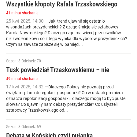
Wszystkie kłopoty Rafała Trzaskowskiego
41 minut słuchania
25
kwi
2025
,
14:00
—
Jaki trend ujawnił się ostatnio
w sondażach prezydenckich? Z czego śmieją się sztabowcy
Karola Nawrockiego? Dlaczego rząd ma więcej przeciwników
niż zwolenników i co z tego wynika dla wyborów prezydenckich?
Czym na zawsze zapisze się w pamięci...
Sezon: 3
Odcinek: 70
Tusk powiedział Trzaskowskiemu – nie
49 minut słuchania
17
kwi
2025
,
14:32
—
Dlaczego Polacy nie poznają przed
świętami planu deregulacji gospodarki? Co w ustach premiera
oznacza repolonizacji gospodarki i dlaczego mogą to być puste
słowa? Co ujawniły nam debaty prezydenckie? Co usłyszeli
sztabowcy Trzaskowskiego od...
Sezon: 3
Odcinek: 69
Debata w Końskich czyli pułapka