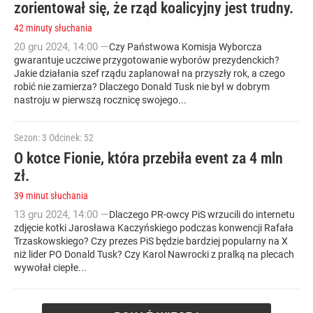
zorientował się, że rząd koalicyjny jest trudny.
42 minuty słuchania
20
gru
2024
,
14:00
—
Czy Państwowa Komisja Wyborcza
gwarantuje uczciwe przygotowanie wyborów prezydenckich?
Jakie działania szef rządu zaplanował na przyszły rok, a czego
robić nie zamierza? Dlaczego Donald Tusk nie był w dobrym
nastroju w pierwszą rocznicę swojego...
Sezon: 3
Odcinek: 52
O kotce Fionie, która przebiła event za 4 mln
zł.
39 minut słuchania
13
gru
2024
,
14:00
—
Dlaczego PR-owcy PiS wrzucili do internetu
zdjęcie kotki Jarosława Kaczyńskiego podczas konwencji Rafała
Trzaskowskiego? Czy prezes PiS będzie bardziej popularny na X
niż lider PO Donald Tusk? Czy Karol Nawrocki z pralką na plecach
wywołał ciepłe...