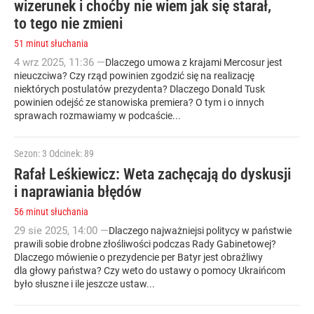
wizerunek i choćby nie wiem jak się starał,
to tego nie zmieni
51 minut słuchania
4
wrz
2025
,
11:36
—
Dlaczego umowa z krajami Mercosur jest
nieuczciwa? Czy rząd powinien zgodzić się na realizację
niektórych postulatów prezydenta? Dlaczego Donald Tusk
powinien odejść ze stanowiska premiera? O tym i o innych
sprawach rozmawiamy w podcaście...
Sezon: 3
Odcinek: 89
Rafał Leśkiewicz: Weta zachęcają do dyskusji
i naprawiania błędów
56 minut słuchania
29
sie
2025
,
14:00
—
Dlaczego najważniejsi politycy w państwie
prawili sobie drobne złośliwości podczas Rady Gabinetowej?
Dlaczego mówienie o prezydencie per Batyr jest obraźliwy
dla głowy państwa? Czy weto do ustawy o pomocy Ukraińcom
było słuszne i ile jeszcze ustaw...