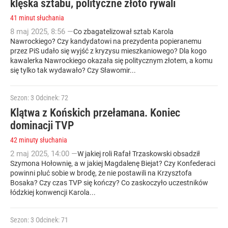
klęska sztabu, polityczne złoto rywali
41 minut słuchania
8
maj
2025
,
8:56
—
Co zbagatelizował sztab Karola
Nawrockiego? Czy kandydatowi na prezydenta popieranemu
przez PiS udało się wyjść z kryzysu mieszkaniowego? Dla kogo
kawalerka Nawrockiego okazała się politycznym złotem, a komu
się tylko tak wydawało? Czy Sławomir...
Sezon: 3
Odcinek: 72
Klątwa z Końskich przełamana. Koniec
dominacji TVP
42 minuty słuchania
2
maj
2025
,
14:00
—
W jakiej roli Rafał Trzaskowski obsadził
Szymona Hołownię, a w jakiej Magdalenę Biejat? Czy Konfederaci
powinni pluć sobie w brodę, że nie postawili na Krzysztofa
Bosaka? Czy czas TVP się kończy? Co zaskoczyło uczestników
łódzkiej konwencji Karola...
Sezon: 3
Odcinek: 71