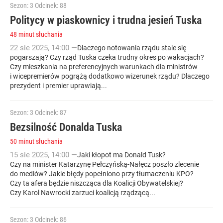
Sezon: 3
Odcinek: 88
Politycy w piaskownicy i trudna jesień Tuska
48 minut słuchania
22
sie
2025
,
14:00
—
Dlaczego notowania rządu stale się
pogarszają? Czy rząd Tuska czeka trudny okres po wakacjach?
Czy mieszkania na preferencyjnych warunkach dla ministrów
i wicepremierów pogrążą dodatkowo wizerunek rządu? Dlaczego
prezydent i premier uprawiają...
Sezon: 3
Odcinek: 87
Bezsilność Donalda Tuska
50 minut słuchania
15
sie
2025
,
14:00
—
Jaki kłopot ma Donald Tusk?
Czy na minister Katarzynę Pełczyńską-Nałęcz poszło zlecenie
do mediów? Jakie błędy popełniono przy tłumaczeniu KPO?
Czy ta afera będzie niszcząca dla Koalicji Obywatelskiej?
Czy Karol Nawrocki zarzuci koalicją rządzącą...
Sezon: 3
Odcinek: 86