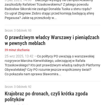
3
paź
2025
,
14:00
—
Dlaczego występy na Campus Academy
zaszkodziły Rafałowi Trzaskowskiemu? Z jakiego powodu
Radosław Sikorski nie zastąpi Donalda Tuska u steru rządu?
Co ugrał Zbigniew Ziobro stając przed komisją badającą aferę
Pegasusa? Jakie są przeszkody w...
Sezon: 3
Odcinek: 93
O prawdziwym władcy Warszawy i pieniądzach
w pewnych meblach
39 minut słuchania
25
wrz
2025
,
13:42
—
Co politycy PO uważają o warszawskiej
rozgrywce Marcina Kierwińskiego, uderzającej w Rafała
Trzaskowskiego? Kto jest prawdziwym władcą radnych Platformy
Obywatelskiej? Czy PO rozumie jeszcze współczesny świat?
Co pokazała nam sprawa Sławomira...
Sezon: 3
Odcinek: 92
Krajobraz po dronach, czyli krótka zgoda
polityków