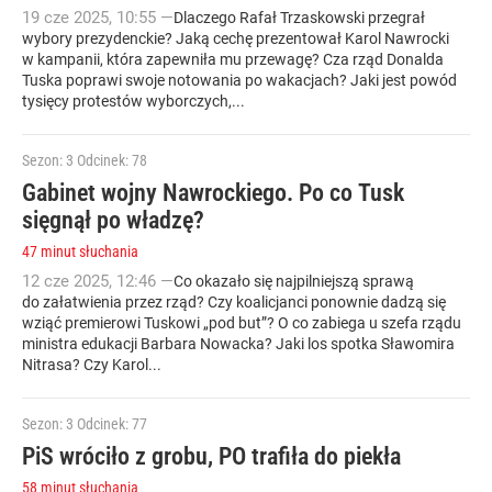
19
cze
2025
,
10:55
—
Dlaczego Rafał Trzaskowski przegrał
wybory prezydenckie? Jaką cechę prezentował Karol Nawrocki
w kampanii, która zapewniła mu przewagę? Cza rząd Donalda
Tuska poprawi swoje notowania po wakacjach? Jaki jest powód
tysięcy protestów wyborczych,...
Sezon: 3
Odcinek: 78
Gabinet wojny Nawrockiego. Po co Tusk
sięgnął po władzę?
47 minut słuchania
12
cze
2025
,
12:46
—
Co okazało się najpilniejszą sprawą
do załatwienia przez rząd? Czy koalicjanci ponownie dadzą się
wziąć premierowi Tuskowi „pod but”? O co zabiega u szefa rządu
ministra edukacji Barbara Nowacka? Jaki los spotka Sławomira
Nitrasa? Czy Karol...
Sezon: 3
Odcinek: 77
PiS wróciło z grobu, PO trafiła do piekła
58 minut słuchania