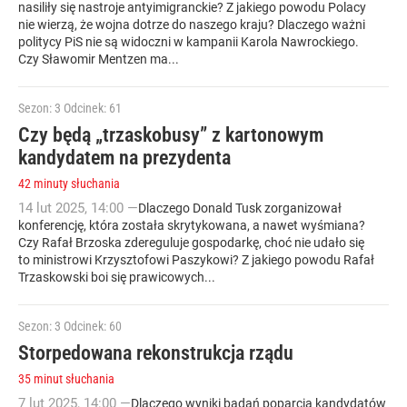
nasiliły się nastroje antyimigranckie? Z jakiego powodu Polacy
nie wierzą, że wojna dotrze do naszego kraju? Dlaczego ważni
politycy PiS nie są widoczni w kampanii Karola Nawrockiego.
Czy Sławomir Mentzen ma...
Sezon: 3
Odcinek: 61
Czy będą „trzaskobusy” z kartonowym
kandydatem na prezydenta
42 minuty słuchania
14
lut
2025
,
14:00
—
Dlaczego Donald Tusk zorganizował
konferencję, która została skrytykowana, a nawet wyśmiana?
Czy Rafał Brzoska zdereguluje gospodarkę, choć nie udało się
to ministrowi Krzysztofowi Paszykowi? Z jakiego powodu Rafał
Trzaskowski boi się prawicowych...
Sezon: 3
Odcinek: 60
Storpedowana rekonstrukcja rządu
35 minut słuchania
7
lut
2025
,
14:00
—
Dlaczego wyniki badań poparcia kandydatów