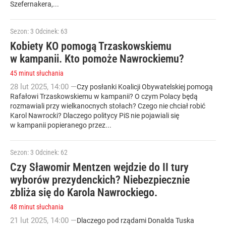
Szefernakera,...
Sezon: 3
Odcinek: 63
Kobiety KO pomogą Trzaskowskiemu
w kampanii. Kto pomoże Nawrockiemu?
45 minut słuchania
28
lut
2025
,
14:00
—
Czy posłanki Koalicji Obywatelskiej pomogą
Rafałowi Trzaskowskiemu w kampanii? O czym Polacy będą
rozmawiali przy wielkanocnych stołach? Czego nie chciał robić
Karol Nawrocki? Dlaczego politycy PiS nie pojawiali się
w kampanii popieranego przez...
Sezon: 3
Odcinek: 62
Czy Sławomir Mentzen wejdzie do II tury
wyborów prezydenckich? Niebezpiecznie
zbliża się do Karola Nawrockiego.
48 minut słuchania
21
lut
2025
,
14:00
—
Dlaczego pod rządami Donalda Tuska