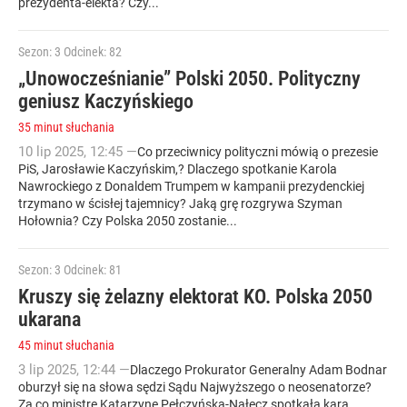
prezydenta-elekta? Czy...
Sezon: 3
Odcinek: 82
„Unowocześnianie” Polski 2050. Polityczny
geniusz Kaczyńskiego
35 minut słuchania
10
lip
2025
,
12:45
—
Co przeciwnicy polityczni mówią o prezesie
PiS, Jarosławie Kaczyńskim,? Dlaczego spotkanie Karola
Nawrockiego z Donaldem Trumpem w kampanii prezydenckiej
trzymano w ścisłej tajemnicy? Jaką grę rozgrywa Szyman
Hołownia? Czy Polska 2050 zostanie...
Sezon: 3
Odcinek: 81
Kruszy się żelazny elektorat KO. Polska 2050
ukarana
45 minut słuchania
3
lip
2025
,
12:44
—
Dlaczego Prokurator Generalny Adam Bodnar
oburzył się na słowa sędzi Sądu Najwyższego o neosenatorze?
Za co ministrę Katarzynę Pełczyńską-Nałęcz spotkała kara