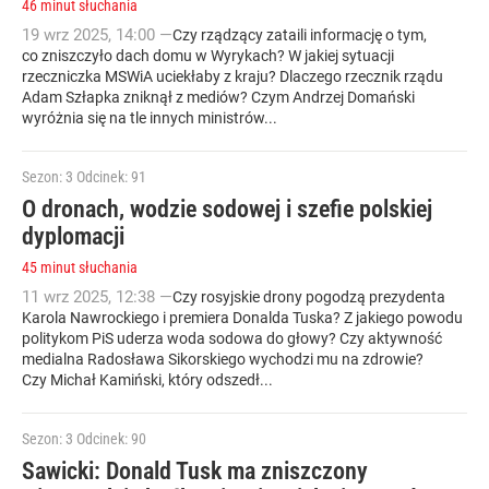
46 minut słuchania
19
wrz
2025
,
14:00
—
Czy rządzący zataili informację o tym,
co zniszczyło dach domu w Wyrykach? W jakiej sytuacji
rzeczniczka MSWiA uciekłaby z kraju? Dlaczego rzecznik rządu
Adam Szłapka zniknął z mediów? Czym Andrzej Domański
wyróżnia się na tle innych ministrów...
Sezon: 3
Odcinek: 91
O dronach, wodzie sodowej i szefie polskiej
dyplomacji
45 minut słuchania
11
wrz
2025
,
12:38
—
Czy rosyjskie drony pogodzą prezydenta
Karola Nawrockiego i premiera Donalda Tuska? Z jakiego powodu
politykom PiS uderza woda sodowa do głowy? Czy aktywność
medialna Radosława Sikorskiego wychodzi mu na zdrowie?
Czy Michał Kamiński, który odszedł...
Sezon: 3
Odcinek: 90
Sawicki: Donald Tusk ma zniszczony