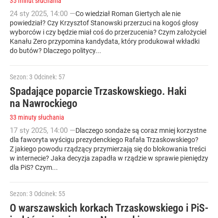
35 minut słuchania
24
sty
2025
,
14:00
—
Co wiedział Roman Giertych ale nie
powiedział? Czy Krzysztof Stanowski przerzuci na kogoś głosy
wyborców i czy będzie miał coś do przerzucenia? Czym założyciel
Kanału Zero przypomina kandydata, który produkował wkładki
do butów? Dlaczego politycy...
Sezon: 3
Odcinek: 57
Spadające poparcie Trzaskowskiego. Haki
na Nawrockiego
33 minuty słuchania
17
sty
2025
,
14:00
—
Dlaczego sondaże są coraz mniej korzystne
dla faworyta wyścigu prezydenckiego Rafała Trzaskowskiego?
Z jakiego powodu rządzący przymierzają się do blokowania treści
w internecie? Jaka decyzja zapadła w rządzie w sprawie pieniędzy
dla PiS? Czym...
Sezon: 3
Odcinek: 55
O warszawskich korkach Trzaskowskiego i PiS-