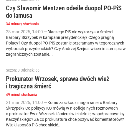
Czy Sławomir Mentzen odeśle duopol PO-PiS
do lamusa
34 minuty słuchania
28
mar
2025
,
14:00
—
Dlaczego PiS nie wykorzysta śmierci
Barbary Skrzypek w kampanii prezydenckiej? Czego pragną
Polacy? Czy duopol PO-PiS zostanie przełamany w tegorocznych
wyborach prezydenckich? Czy Andrzej Szejna, wiceminister spraw
zagranicznych zostanie...
Sezon: 3
Odcinek: 66
Prokurator Wrzosek, sprawa dwóch wież
i tragiczna śmierć
49 minut słuchania
21
mar
2025
,
14:00
—
Komu zaszkodzi nagła śmierć Barbary
Skrzypek? Co politycy KO mówią w nieoficjalnych rozmowach
o prokurator Ewie Wrzosek i śmierci wieloletniej współpracownicy
Kaczyńskiego? Za co prokuratura chce pozywać komentatorów?
W jaki sposób PiS chce skleić...