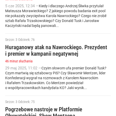
5
cze
2025
,
12:34
—
Kiedy i dlaczego Andrzej Śliwka przytulał
Mateusza Morawieckiego? Z jakiego powodu badania exit pool
nie pokazały zwycięstwa Karola Nawrockiego? Czego nie zrobił
sztab Rafała Trzaskowskiego? Czy Donald Tusk i Jarosław
Kaczyński nadal będą panowali...
Sezon: 3
Odcinek: 76
Huraganowy atak na Nawrockiego. Prezydent
i premier w kampanii negatywnej
46 minut słuchania
29
maj
2025
,
11:02
—
Czyim słowom ufa premier Donald Tusk?
Czym martwią się sztabowcy PiS? Czy Sławomir Mentzen, lider
Konfederacji wygrał na rozmowach z Karolem Nawrockim
i Rafałem Trzaskowskim. Co Mentzen powiedział
o współpracownikach kandydata KO? Jaki wynik...
Sezon: 3
Odcinek: 75
Pogrzebowe nastroje w Platformie
Obywatelskiej. Show Mentzena