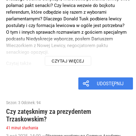
połamać pakt senacki? Czy lewica wezwie do bojkotu
referendum, które odbędzie się razem z wyborami
parlamentarnymi? Dlaczego Donald Tusk podbiera lewicy
postulaty i czy formacja lewicowa w ogóle jest potrzebna?
O tym i innych sprawach rozmawiam z gościem specjalnym
podcastu Niedyskrecje wyborcze, posłem Dariuszem
Wieczorkiem z Nowej Lewicy, negocjatorem paktu
senackiego opozycji.
CZYTAJ WIĘCEJ
Czytaj także
„Niedyskrecje wyborcze”. Wieczorek: Tylko lewica powie
Platformie: „sprawdzam”
UDOSTĘPNIJ
Sezon: 3
Odcinek: 94
Czy zatęsknimy za prezydentem
Trzaskowskim?
41 minut słuchania