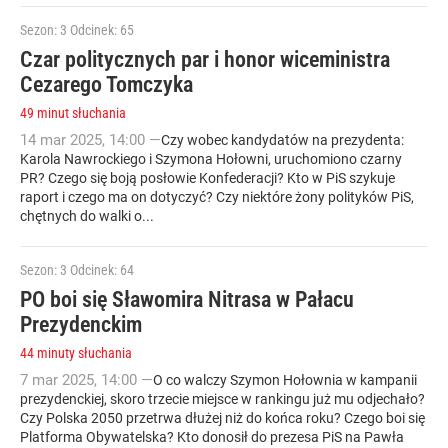
Sezon: 3
Odcinek: 65
Czar politycznych par i honor wiceministra
Cezarego Tomczyka
49 minut słuchania
14
mar
2025
,
14:00
—
Czy wobec kandydatów na prezydenta:
Karola Nawrockiego i Szymona Hołowni, uruchomiono czarny
PR? Czego się boją posłowie Konfederacji? Kto w PiS szykuje
raport i czego ma on dotyczyć? Czy niektóre żony polityków PiS,
chętnych do walki o...
Sezon: 3
Odcinek: 64
PO boi się Sławomira Nitrasa w Pałacu
Prezydenckim
44 minuty słuchania
7
mar
2025
,
14:00
—
O co walczy Szymon Hołownia w kampanii
prezydenckiej, skoro trzecie miejsce w rankingu już mu odjechało?
Czy Polska 2050 przetrwa dłużej niż do końca roku? Czego boi się
Platforma Obywatelska? Kto donosił do prezesa PiS na Pawła