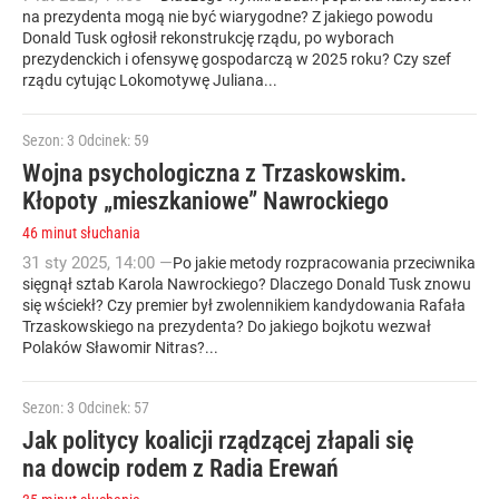
na prezydenta mogą nie być wiarygodne? Z jakiego powodu
Donald Tusk ogłosił rekonstrukcję rządu, po wyborach
prezydenckich i ofensywę gospodarczą w 2025 roku? Czy szef
rządu cytując Lokomotywę Juliana...
Sezon: 3
Odcinek: 59
Wojna psychologiczna z Trzaskowskim.
Kłopoty „mieszkaniowe” Nawrockiego
46 minut słuchania
31
sty
2025
,
14:00
—
Po jakie metody rozpracowania przeciwnika
sięgnął sztab Karola Nawrockiego? Dlaczego Donald Tusk znowu
się wściekł? Czy premier był zwolennikiem kandydowania Rafała
Trzaskowskiego na prezydenta? Do jakiego bojkotu wezwał
Polaków Sławomir Nitras?...
Sezon: 3
Odcinek: 57
Jak politycy koalicji rządzącej złapali się
na dowcip rodem z Radia Erewań