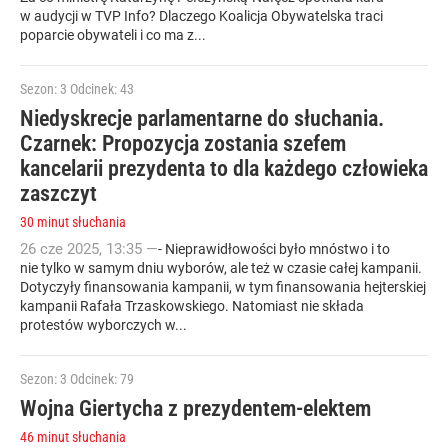
w audycji w TVP Info? Dlaczego Koalicja Obywatelska traci
poparcie obywateli i co ma z...
Sezon: 3
Odcinek: 43
Niedyskrecje parlamentarne do słuchania.
Czarnek: Propozycja zostania szefem
kancelarii prezydenta to dla każdego człowieka
zaszczyt
30 minut słuchania
26
cze
2025
,
13:35
—
- Nieprawidłowości było mnóstwo i to
nie tylko w samym dniu wyborów, ale też w czasie całej kampanii.
Dotyczyły finansowania kampanii, w tym finansowania hejterskiej
kampanii Rafała Trzaskowskiego. Natomiast nie składa
protestów wyborczych w...
Sezon: 3
Odcinek: 79
Wojna Giertycha z prezydentem-elektem
46 minut słuchania