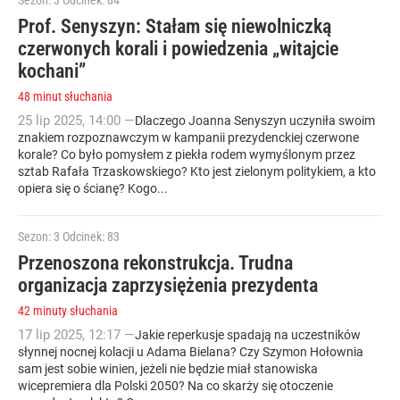
Sezon: 3
Odcinek: 84
Prof. Senyszyn: Stałam się niewolniczką
czerwonych korali i powiedzenia „witajcie
kochani”
48 minut słuchania
25
lip
2025
,
14:00
—
Dlaczego Joanna Senyszyn uczyniła swoim
znakiem rozpoznawczym w kampanii prezydenckiej czerwone
korale? Co było pomysłem z piekła rodem wymyślonym przez
sztab Rafała Trzaskowskiego? Kto jest zielonym politykiem, a kto
opiera się o ścianę? Kogo...
Sezon: 3
Odcinek: 83
Przenoszona rekonstrukcja. Trudna
organizacja zaprzysiężenia prezydenta
42 minuty słuchania
17
lip
2025
,
12:17
—
Jakie reperkusje spadają na uczestników
słynnej nocnej kolacji u Adama Bielana? Czy Szymon Hołownia
sam jest sobie winien, jeżeli nie będzie miał stanowiska
wicepremiera dla Polski 2050? Na co skarży się otoczenie