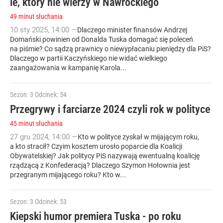
ie, który nie wierzy w Nawrockiego
49 minut słuchania
10
sty
2025
,
14:00
—
Dlaczego minister finansów Andrzej
Domański powinien od Donalda Tuska domagać się poleceń
na piśmie? Co sądzą prawnicy o niewypłacaniu pieniędzy dla PiS?
Dlaczego w partii Kaczyńskiego nie widać wielkiego
zaangażowania w kampanię Karola...
Sezon: 3
Odcinek: 54
Przegrywy i farciarze 2024 czyli rok w polityce
45 minut słuchania
27
gru
2024
,
14:00
—
Kto w polityce zyskał w mijającym roku,
a kto stracił? Czyim kosztem urosło poparcie dla Koalicji
Obywatelskiej? Jak politycy PiS nazywają ewentualną koalicję
rządzącą z Konfederacją? Dlaczego Szymon Hołownia jest
przegranym mijającego roku? Kto w...
Sezon: 3
Odcinek: 53
Kiepski humor premiera Tuska - po roku