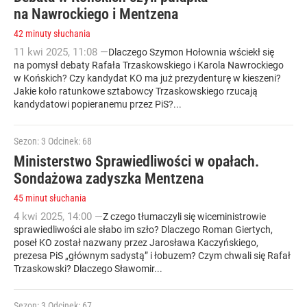
na Nawrockiego i Mentzena
42 minuty słuchania
11
kwi
2025
,
11:08
—
Dlaczego Szymon Hołownia wściekł się
na pomysł debaty Rafała Trzaskowskiego i Karola Nawrockiego
w Końskich? Czy kandydat KO ma już prezydenturę w kieszeni?
Jakie koło ratunkowe sztabowcy Trzaskowskiego rzucają
kandydatowi popieranemu przez PiS?...
Sezon: 3
Odcinek: 68
Ministerstwo Sprawiedliwości w opałach.
Sondażowa zadyszka Mentzena
45 minut słuchania
4
kwi
2025
,
14:00
—
Z czego tłumaczyli się wiceministrowie
sprawiedliwości ale słabo im szło? Dlaczego Roman Giertych,
poseł KO został nazwany przez Jarosława Kaczyńskiego,
prezesa PiS „głównym sadystą” i łobuzem? Czym chwali się Rafał
Trzaskowski? Dlaczego Sławomir...
Sezon: 3
Odcinek: 67