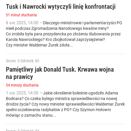
Tusk i Nawrocki wytyczyli linię konfrontacji
51 minut słuchania
8
sie
2025
,
14:00
—
Dlaczego ministrowie i parlamentarzyści PO
mieli podczas Zgromadzenia Narodowego kwaśne miny?
Co zrobiła była para prezydencka po złożeniu ślubowania przez
Karola Nawrockiego? Kro zbojkotował zaprzysiężenie?
Czy minister Waldemar Żurek zdoła...
Sezon: 3
Odcinek: 85
Pamiętliwy jak Donald Tusk. Krwawa wojna
na prawicy
54 minuty słuchania
1
sie
2025
,
14:00
—
Jakie określenie boleśnie ugodziło Adama
Bodnara? Co czeka byłego ministra sprawiedliwości na nowej
drodze życia? Czy nowy minister sprawiedliwości Waldemar Żurek
spełni oczekiwania radykałów z PO? Czy Szymon Hołowni
mówiąc o zamachu stanu...