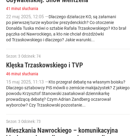
41 minut słuchania
22
maj
2025
,
12:05
—
Dlaczego działacze KO, są załamani
po pierwszej turze wyborów prezydenckich? Co otoczenie
Donalda Tuska mówi o sztabie Rafała Trzaskowskiego? Kto brał
pączka od Nawrockiego, a kto nie chciał drożdżówki
od Trzaskowskiego i dlaczego? Jakie warunki...
Sezon: 3
Odcinek: 74
Klęska Trzaskowskiego i TVP
46 minut słuchania
15
maj
2025
,
11:13
—
Kto przegrał debatę na własnym boisku?
Dlaczego sztabowcy PiS mówili o zemście makijażystek? Z jakiego
powodu Krzysztof Stanowski zaatakował dziennikarkę
prowadzącą debatę? Czym Adrian Zandberg oczarował
wyborców? Czy Trzaskowski pozostanie...
Sezon: 3
Odcinek: 73
Mieszkania Nawrockiego – komunikacyjna