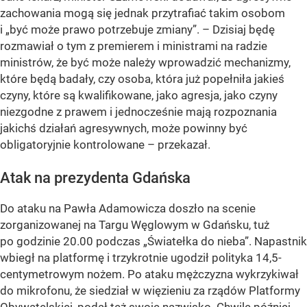
zachowania mogą się jednak przytrafiać takim osobom
i „być może prawo potrzebuje zmiany”. – Dzisiaj będę
rozmawiał o tym z premierem i ministrami na radzie
ministrów, że być może należy wprowadzić mechanizmy,
które będą badały, czy osoba, która już popełniła jakieś
czyny, które są kwalifikowane, jako agresja, jako czyny
niezgodne z prawem i jednocześnie mają rozpoznania
jakichś działań agresywnych, może powinny być
obligatoryjnie kontrolowane – przekazał.
Atak na prezydenta Gdańska
Do ataku na Pawła Adamowicza doszło na scenie
zorganizowanej na Targu Węglowym w Gdańsku, tuż
po godzinie 20.00 podczas „Światełka do nieba”. Napastnik
wbiegł na platformę i trzykrotnie ugodził polityka 14,5-
centymetrowym nożem. Po ataku mężczyzna wykrzykiwał
do mikrofonu, że siedział w więzieniu za rządów Platformy
Obywatelskiej, podał też swoje nazwisko. Chwilę później