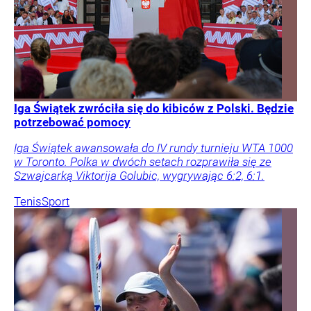
Iga Świątek zwróciła się do kibiców z Polski. Będzie
potrzebować pomocy
Iga Świątek awansowała do IV rundy turnieju WTA 1000
w Toronto. Polka w dwóch setach rozprawiła się ze
Szwajcarką Viktorija Golubic, wygrywając 6:2, 6:1.
Tenis
Sport