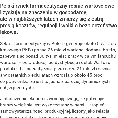
Polski rynek farmaceutyczny rośnie wartościowo
i zyskuje na znaczeniu w gospodarce,
ale w najbliższych latach zmierzy się z ostrą
presją kosztów, regulacji i walki o bezpieczeństwo
lekowe.
Sektor farmaceutyczny w Polsce generuje około 0,75 proc.
krajowego PKB i ponad 26 mld zł wartości dodanej brutto,
zapewniając ponad 80 tys. miejsc pracy w całym łańcuchu
wartości – od produkcji po dystrybucję i detal. Wartość
produkcji farmaceutycznej przekracza 21 mld zł rocznie,
a w ostatnich pięciu latach wzrosła o około 45 proc.,
co potwierdza, że jest to jedna z bardziej dynamicznych
gałęzi przemysłu.
Jednocześnie eksperci zwracają uwagę, że potencjał
branży wciąż nie jest wykorzystany w pełni – stopień
samowystarczalności produkcyjnej, liczony jako relacja
krajowej produkcji do wartości rynku, wynosi zaledwie