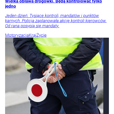
Wielka obława drogówki. Będą kontrolować tylko
jedno
Jeden dzień. Tysiące kontroli, mandatów i punktów
karnych. Policja zaplanowała akcję kontroli kierowców.
Od rana posypią się mandaty.
Motoryzacja
Kraj
Życie