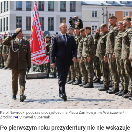
Karol Nawrocki podczas uroczystości na Placu Zamkowym w Warszawie
/
Źródło:
PAP
/
Paweł Supernak
Po pierwszym roku prezydentury nic nie wskazuje