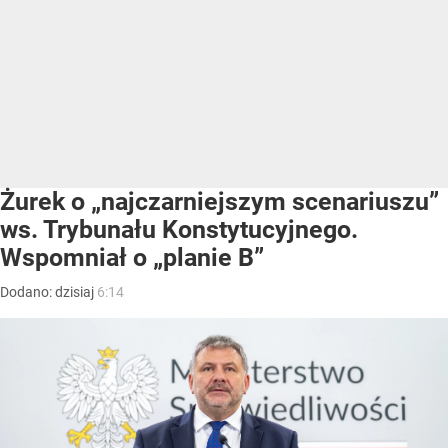
Żurek o „najczarniejszym scenariuszu”
ws. Trybunału Konstytucyjnego.
Wspomniał o „planie B”
Dodano:
dzisiaj
6:14