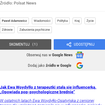
Źródło:
Polsat News
Paweł Adamowicz
Wiadomości
Polityka
Kraj
Życie
Zdrowie
Zaburzenia psychiczne
SKOMENTUJ
UDOSTĘPNIJ
1
Obserwuj nas
w
Google News
Dodaj jako
źródło w Google
Jak Ewa Woydyłło z terapeutki stała się influencerką.
„Opowiada pop-psychologiczne brednie”
W ostatnich latach Ewa Woydyłło-Osiatyńska z cenionej