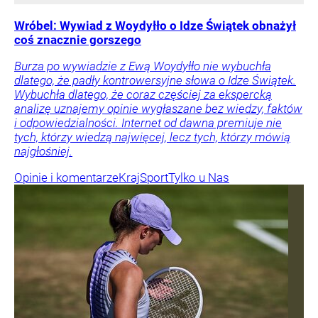
Wróbel: Wywiad z Woydyłło o Idze Świątek obnażył
coś znacznie gorszego
Burza po wywiadzie z Ewą Woydyłło nie wybuchła
dlatego, że padły kontrowersyjne słowa o Idze Świątek.
Wybuchła dlatego, że coraz częściej za ekspercką
analizę uznajemy opinie wygłaszane bez wiedzy, faktów
i odpowiedzialności. Internet od dawna premiuje nie
tych, którzy wiedzą najwięcej, lecz tych, którzy mówią
najgłośniej.
Opinie i komentarze
Kraj
Sport
Tylko u Nas