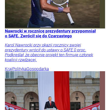
Nawrocki w rocznicę prezydentury przypomniał
o SAFE. Zwrócił się do Czarzastego
Karol Nawrocki przy okazji rocznicy swojej
prezydentury wrócił do ustawy o SAFE 0 proc.
Podkreślał, że obecnie projekt ten firmuje członek
koalicji rządzącej.
Kraj
Polityka
Gospodarka