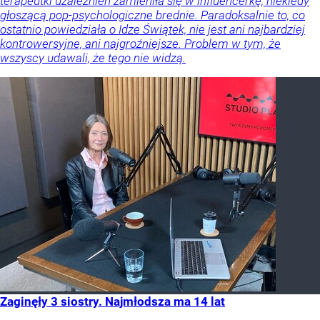
terapeutki uzależnień zamieniła się w influencerkę, niekiedy
głoszącą pop-psychologiczne brednie. Paradoksalnie to, co
ostatnio powiedziała o Idze Świątek, nie jest ani najbardziej
kontrowersyjne, ani najgroźniejsze. Problem w tym, że
wszyscy udawali, że tego nie widzą.
Zaginęły 3 siostry. Najmłodsza ma 14 lat