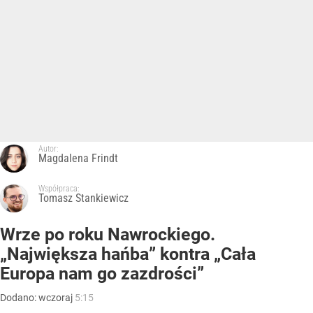
Autor:
Magdalena Frindt
Współpraca:
Tomasz Stankiewicz
Wrze po roku Nawrockiego.
„Największa hańba” kontra „Cała
Europa nam go zazdrości”
Dodano:
wczoraj
5:15