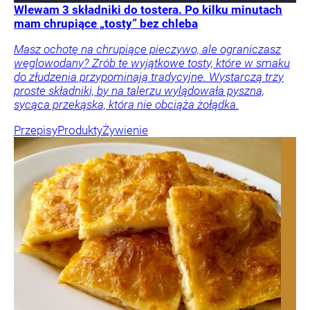
Wlewam 3 składniki do tostera. Po kilku minutach
mam chrupiące „tosty” bez chleba
Masz ochotę na chrupiące pieczywo, ale ograniczasz
węglowodany? Zrób te wyjątkowe tosty, które w smaku
do złudzenia przypominają tradycyjne. Wystarczą trzy
proste składniki, by na talerzu wylądowała pyszna,
sycąca przekąska, która nie obciąża żołądka.
Przepisy
Produkty
Żywienie