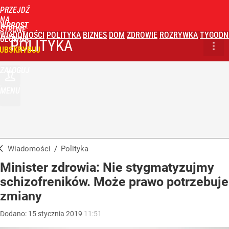
PRZEJDŹ
NA
WPROST
STRONĘ
WIADOMOŚCI
POLITYKA
BIZNES
DOM
ZDROWIE
ROZRYWKA
TYGODN
GŁÓWNĄ
POLITYKA
UBSKRYBUJ
ZALOGUJ
MENU
Wiadomości
/
Polityka
Minister zdrowia: Nie stygmatyzujmy
schizofreników. Może prawo potrzebuje
zmiany
Dodano:
15
stycznia
2019
11:51