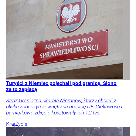
Turyści z Niemiec pojechali pod granicę. Słono
za to zapłacą
Straż Graniczna ukarała Niemców, którzy chcieli z
bliska zobaczyć zewnętrzną granicę UE. Ciekawość i
pamiątkowe zdjęcie kosztowały ich 1,2 tys.
Kraj
Życie