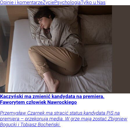
Opinie i komentarze
Życie
Psychologia
Tylko u Nas
Kaczyński ma zmienić kandydata na premiera.
Faworytem człowiek Nawrockiego
Przemysław Czarnek ma stracić status kandydata PiS na
premiera – przekonują media. W grze mają zostać Zbigniew
Bogucki i Tobiasz Bocheński.