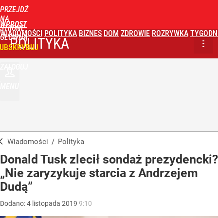
PRZEJDŹ
NA
WPROST
STRONĘ
WIADOMOŚCI
POLITYKA
BIZNES
DOM
ZDROWIE
ROZRYWKA
TYGODN
GŁÓWNĄ
POLITYKA
UBSKRYBUJ
ZALOGUJ
MENU
Wiadomości
/
Polityka
Donald Tusk zlecił sondaż prezydencki?
„Nie zaryzykuje starcia z Andrzejem
Dudą”
Dodano:
4
listopada
2019
9:10