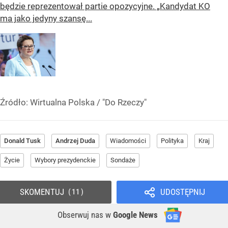
będzie reprezentował partie opozycyjne. „Kandydat KO
ma jako jedyny szansę...
Źródło:
Wirtualna Polska
/
"Do Rzeczy"
Donald Tusk
Andrzej Duda
Wiadomości
Polityka
Kraj
Życie
Wybory prezydenckie
Sondaże
SKOMENTUJ
UDOSTĘPNIJ
11
Obserwuj nas
w
Google News