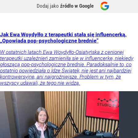
Dodaj jako
źródło w Google
Jak Ewa Woydyłło z terapeutki stała się influencerką.
„Opowiada pop-psychologiczne brednie”
W ostatnich latach Ewa Woydyłło-Osiatyńska z cenionej
terapeutki uzależnień zamieniła się w influencerkę, niekiedy
głoszącą pop-psychologiczne brednie. Paradoksalnie to, co
ostatnio powiedziała o Idze Świątek, nie jest ani najbardziej
kontrowersyjne, ani najgroźniejsze. Problem w tym, że
wszyscy udawali, że tego nie widzą.