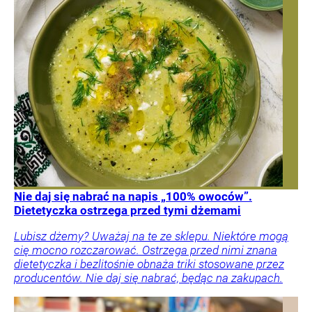
Nie daj się nabrać na napis „100% owoców”.
Dietetyczka ostrzega przed tymi dżemami
Lubisz dżemy? Uważaj na te ze sklepu. Niektóre mogą
cię mocno rozczarować. Ostrzega przed nimi znana
dietetyczka i bezlitośnie obnaża triki stosowane przez
producentów. Nie daj się nabrać, będąc na zakupach.