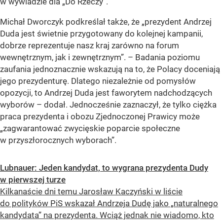
w wywiadzie dla „Do Rzeczy”.
Michał Dworczyk podkreślał także, że „prezydent Andrzej
Duda jest świetnie przygotowany do kolejnej kampanii,
dobrze reprezentuje nasz kraj zarówno na forum
wewnętrznym, jak i zewnętrznym”. – Badania poziomu
zaufania jednoznacznie wskazują na to, że Polacy doceniają
jego prezydenturę. Dlatego niezależnie od pomysłów
opozycji, to Andrzej Duda jest faworytem nadchodzących
wyborów – dodał. Jednocześnie zaznaczył, że tylko ciężka
praca prezydenta i obozu Zjednoczonej Prawicy może
„zagwarantować zwycięskie poparcie społeczne
w przyszłorocznych wyborach”.
Lubnauer: Jeden kandydat, to wygrana prezydenta Dudy
w pierwszej turze
Kilkanaście dni temu Jarosław Kaczyński w liście
do polityków PiS wskazał Andrzeja Dudę jako „naturalnego
kandydata” na prezydenta. Wciąż jednak nie wiadomo, kto