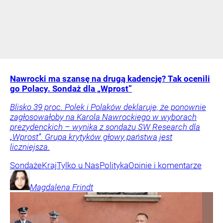
Nawrocki ma szansę na drugą kadencję? Tak ocenili
go Polacy. Sondaż dla „Wprost”
Blisko 39 proc. Polek i Polaków deklaruje, że ponownie
zagłosowałoby na Karola Nawrockiego w wyborach
prezydenckich – wynika z sondażu SW Research dla
„Wprost”. Grupa krytyków głowy państwa jest
liczniejsza.
Sondaże
Kraj
Tylko u Nas
Polityka
Opinie i komentarze
Magdalena
Frindt