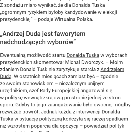
Z sondażu miało wynikać, że dla Donalda Tuska
„ogromnym ryzykiem byłoby kandydowanie w elekcji
prezydenckiej” – podaje Wirtualna Polska.
„Andrzej Duda jest faworytem
nadchodzących wyborów”
Ewentualną możliwość startu
Donalda Tuska
w wyborach
prezydenckich skomentował Michał Dworczyk. – Moim
zdaniem Donald Tusk nie zaryzykuje starcia z
Andrzejem
Dudą
. W ostatnich miesiącach zamiast być – zgodnie
ze swoim stanowiskiem – niezależnym unijnym
urzędnikiem, szef Rady Europejskiej angażował się
w politykę wewnątrzkrajową po stronie jednej ze stron
sporu. Gdyby to jego zaangażowanie było owocne, mógłby
rozważać powrót. Jednak każda z interwencji Donalda
Tuska w sytuację polityczną kończyła się raczej spadkiem
niż wzrostem poparcia dla opozycji – powiedział polityk