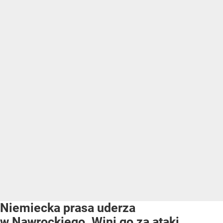
Niemiecka prasa uderza
w Nawrockiego. Wini go za ataki