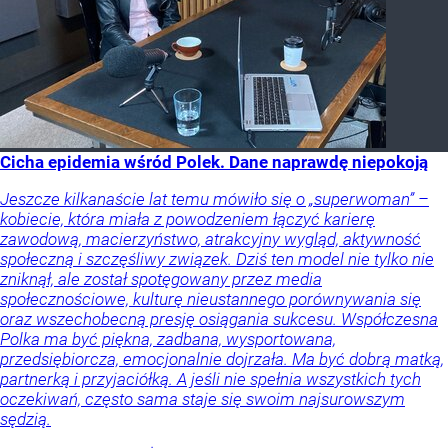
Cicha epidemia wśród Polek. Dane naprawdę niepokoją
Jeszcze kilkanaście lat temu mówiło się o „superwoman” –
kobiecie, która miała z powodzeniem łączyć karierę
zawodową, macierzyństwo, atrakcyjny wygląd, aktywność
społeczną i szczęśliwy związek. Dziś ten model nie tylko nie
zniknął, ale został spotęgowany przez media
społecznościowe, kulturę nieustannego porównywania się
oraz wszechobecną presję osiągania sukcesu. Współczesna
Polka ma być piękna, zadbana, wysportowana,
przedsiębiorcza, emocjonalnie dojrzała. Ma być dobrą matką,
partnerką i przyjaciółką. A jeśli nie spełnia wszystkich tych
oczekiwań, często sama staje się swoim najsurowszym
sędzią.