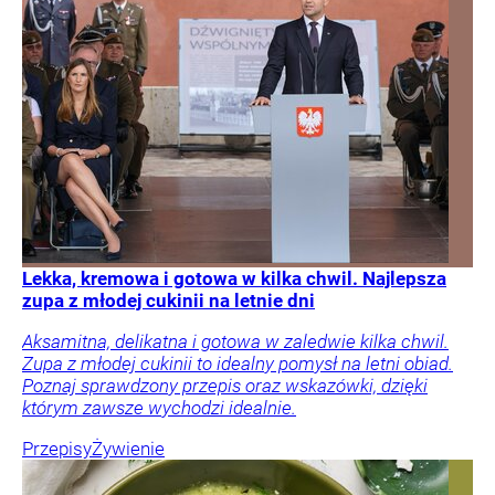
Lekka, kremowa i gotowa w kilka chwil. Najlepsza
zupa z młodej cukinii na letnie dni
Aksamitna, delikatna i gotowa w zaledwie kilka chwil.
Zupa z młodej cukinii to idealny pomysł na letni obiad.
Poznaj sprawdzony przepis oraz wskazówki, dzięki
którym zawsze wychodzi idealnie.
Przepisy
Żywienie