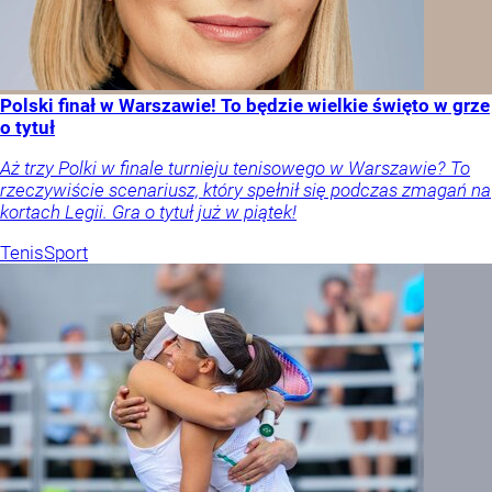
Polski finał w Warszawie! To będzie wielkie święto w grze
o tytuł
Aż trzy Polki w finale turnieju tenisowego w Warszawie? To
rzeczywiście scenariusz, który spełnił się podczas zmagań na
kortach Legii. Gra o tytuł już w piątek!
Tenis
Sport