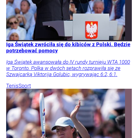
Iga Świątek zwróciła się do kibiców z Polski. Będzie
potrzebować pomocy
Iga Świątek awansowała do IV rundy turnieju WTA 1000
w Toronto. Polka w dwóch setach rozprawiła się ze
Szwajcarką Viktorija Golubic, wygrywając 6:2, 6:1.
Tenis
Sport