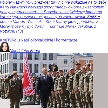
Po pierwszym roku prezydentury nic nie wskazuje na to, żeby
Karol Nawrocki wyciszył spory między dwoma zwaśnionymi
politycznymi obozami. – Dotychczas największą hańbą na
karcie jego prezydentury jest chyba zawetowanie SAFE –
ocenia Mariusz Witczak z KO. – Mamy głowę państwa, z
której możemy być dumni – kontruje Marek Jakubiak z
Rozwoju Plus.
Kraj
Tylko u Nas
Polityka
Opinie i komentarze
Magdalena
Frindt