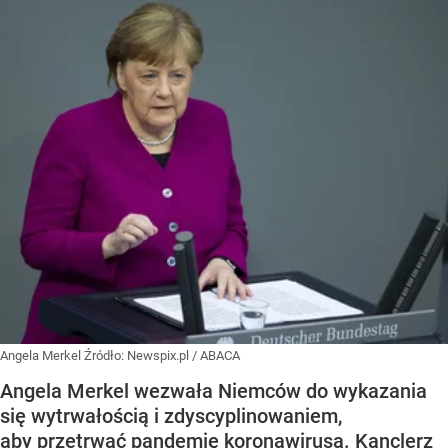
Angela Merkel
Źródło:
Newspix.pl
/
ABACA
Angela Merkel wezwała Niemców do wykazania
się wytrwałością i zdyscyplinowaniem,
aby przetrwać pandemię koronawirusa. Kanclerz