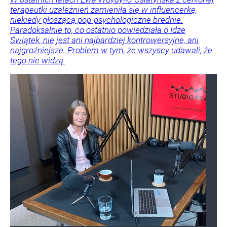
terapeutki uzależnień zamieniła się w influencerkę,
niekiedy głoszącą pop-psychologiczne brednie.
Paradoksalnie to, co ostatnio powiedziała o Idze
Świątek, nie jest ani najbardziej kontrowersyjne, ani
najgroźniejsze. Problem w tym, że wszyscy udawali, że
tego nie widzą.