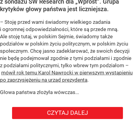
z sondażu SW Research dla „Wprost”. Grupa
krytyków głowy państwa jest liczniejsza.
– Stoję przed wami świadomy wielkiego zadania
i ogromnej odpowiedzialności, które są przede mną.
Ale stoję tutaj, w polskim Sejmie, świadomy także
podziałów w polskim życiu politycznym, w polskim życiu
społecznym. Chcę jasno zadeklarować, że swoich decyzji
nie będę podejmował zgodnie z tymi podziałami i zgodnie
z podziałami politycznymi, tylko wbrew tym podziałom –
mówił rok temu Karol Nawrocki w pierwszym wystąpieniu
po zaprzysiężeniu na urząd prezydenta
.
Głowa państwa złożyła wówczas...
CZYTAJ DALEJ