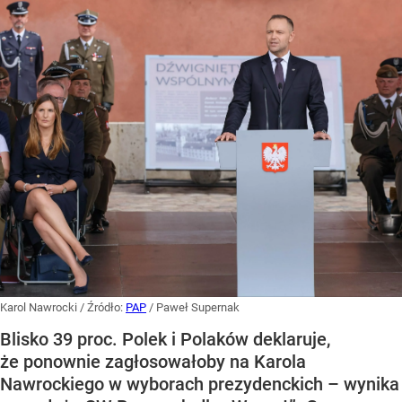
Karol Nawrocki
/ Źródło:
PAP
/
Paweł Supernak
Blisko 39 proc. Polek i Polaków deklaruje,
że ponownie zagłosowałoby na Karola
Nawrockiego w wyborach prezydenckich – wynika