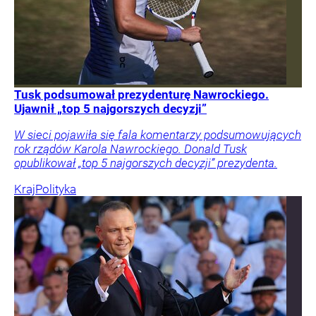
Tusk podsumował prezydenturę Nawrockiego.
Ujawnił „top 5 najgorszych decyzji”
W sieci pojawiła się fala komentarzy podsumowujących
rok rządów Karola Nawrockiego. Donald Tusk
opublikował „top 5 najgorszych decyzji” prezydenta.
Kraj
Polityka