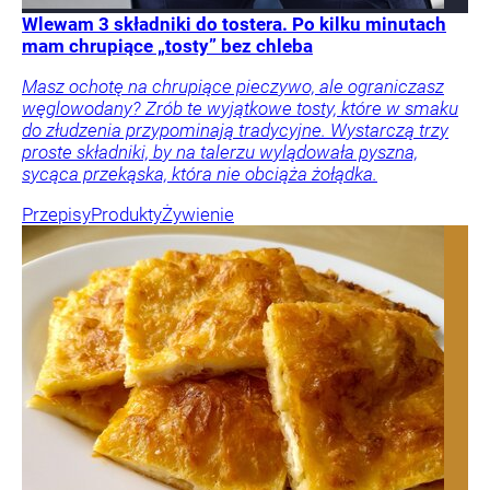
Wlewam 3 składniki do tostera. Po kilku minutach
mam chrupiące „tosty” bez chleba
Masz ochotę na chrupiące pieczywo, ale ograniczasz
węglowodany? Zrób te wyjątkowe tosty, które w smaku
do złudzenia przypominają tradycyjne. Wystarczą trzy
proste składniki, by na talerzu wylądowała pyszna,
sycąca przekąska, która nie obciąża żołądka.
Przepisy
Produkty
Żywienie