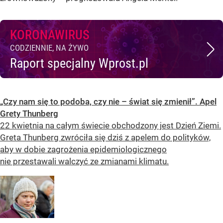
KORONAWIRUS
CODZIENNIE, NA ŻYWO
Raport specjalny Wprost.pl
„Czy nam się to podoba, czy nie – świat się zmienił”. Apel
Grety Thunberg
22 kwietnia na całym świecie obchodzony jest Dzień Ziemi.
Greta Thunberg zwróciła się dziś z apelem do polityków,
aby w dobie zagrożenia epidemiologicznego
nie przestawali walczyć ze zmianami klimatu.