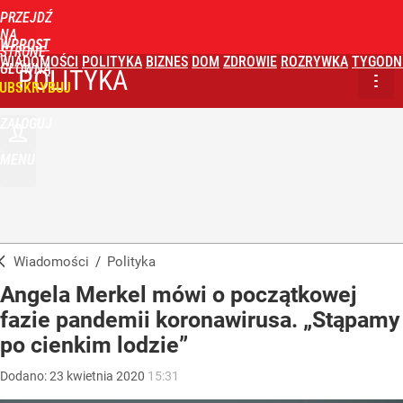
PRZEJDŹ
NA
WPROST
STRONĘ
WIADOMOŚCI
POLITYKA
BIZNES
DOM
ZDROWIE
ROZRYWKA
TYGODN
GŁÓWNĄ
POLITYKA
UBSKRYBUJ
ZALOGUJ
MENU
Wiadomości
/
Polityka
Angela Merkel mówi o początkowej
fazie pandemii koronawirusa. „Stąpamy
po cienkim lodzie”
Dodano:
23
kwietnia
2020
15:31