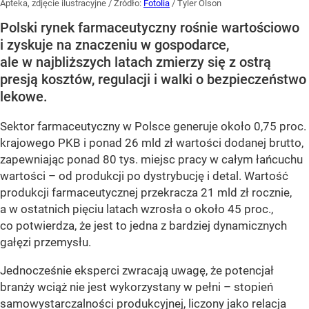
Apteka, zdjęcie ilustracyjne
/ Źródło:
Fotolia
/
Tyler Olson
Polski rynek farmaceutyczny rośnie wartościowo
i zyskuje na znaczeniu w gospodarce,
ale w najbliższych latach zmierzy się z ostrą
presją kosztów, regulacji i walki o bezpieczeństwo
lekowe.
Sektor farmaceutyczny w Polsce generuje około 0,75 proc.
krajowego PKB i ponad 26 mld zł wartości dodanej brutto,
zapewniając ponad 80 tys. miejsc pracy w całym łańcuchu
wartości – od produkcji po dystrybucję i detal. Wartość
produkcji farmaceutycznej przekracza 21 mld zł rocznie,
a w ostatnich pięciu latach wzrosła o około 45 proc.,
co potwierdza, że jest to jedna z bardziej dynamicznych
gałęzi przemysłu.
Jednocześnie eksperci zwracają uwagę, że potencjał
branży wciąż nie jest wykorzystany w pełni – stopień
samowystarczalności produkcyjnej, liczony jako relacja