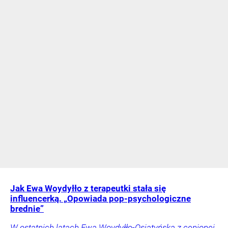
Jak Ewa Woydyłło z terapeutki stała się
influencerką. „Opowiada pop-psychologiczne
brednie”
W ostatnich latach Ewa Woydyłło-Osiatyńska z cenionej