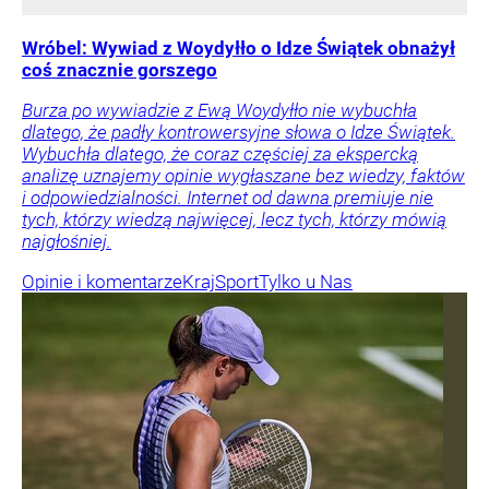
Wróbel: Wywiad z Woydyłło o Idze Świątek obnażył
coś znacznie gorszego
Burza po wywiadzie z Ewą Woydyłło nie wybuchła
dlatego, że padły kontrowersyjne słowa o Idze Świątek.
Wybuchła dlatego, że coraz częściej za ekspercką
analizę uznajemy opinie wygłaszane bez wiedzy, faktów
i odpowiedzialności. Internet od dawna premiuje nie
tych, którzy wiedzą najwięcej, lecz tych, którzy mówią
najgłośniej.
Opinie i komentarze
Kraj
Sport
Tylko u Nas