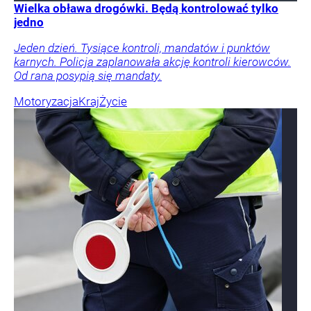
Wielka obława drogówki. Będą kontrolować tylko
jedno
Jeden dzień. Tysiące kontroli, mandatów i punktów
karnych. Policja zaplanowała akcję kontroli kierowców.
Od rana posypią się mandaty.
Motoryzacja
Kraj
Życie