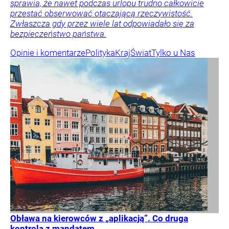
sprawia, że nawet podczas urlopu trudno całkowicie
przestać obserwować otaczającą rzeczywistość.
Zwłaszcza gdy przez wiele lat odpowiadało się za
bezpieczeństwo państwa.
Opinie i komentarze
Polityka
Kraj
Świat
Tylko u Nas
Obława na kierowców z „aplikacją”. Co druga
kontrola z mandatem