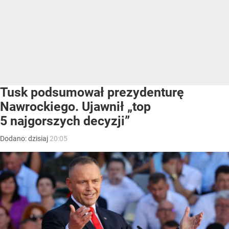
Tusk podsumował prezydenturę
Nawrockiego. Ujawnił „top
5 najgorszych decyzji”
Dodano:
dzisiaj
20:05