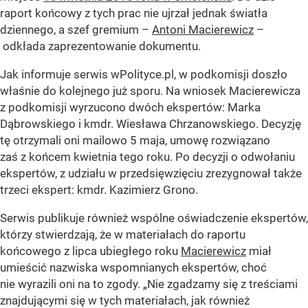
raport końcowy z tych prac nie ujrzał jednak światła
dziennego, a szef gremium –
Antoni Macierewicz
–
odkłada zaprezentowanie dokumentu.
Jak informuje serwis wPolityce.pl, w podkomisji doszło
właśnie do kolejnego już sporu. Na wniosek Macierewicza
z podkomisji wyrzucono dwóch ekspertów: Marka
Dąbrowskiego i kmdr. Wiesława Chrzanowskiego. Decyzję
tę otrzymali oni mailowo 5 maja, umowę rozwiązano
zaś z końcem kwietnia tego roku. Po decyzji o odwołaniu
ekspertów, z udziału w przedsięwzięciu zrezygnował także
trzeci ekspert: kmdr. Kazimierz Grono.
Serwis publikuje również wspólne oświadczenie ekspertów,
którzy stwierdzają, że w materiałach do raportu
końcowego z lipca ubiegłego roku
Macierewicz
miał
umieścić nazwiska wspomnianych ekspertów, choć
nie wyrazili oni na to zgody. „Nie zgadzamy się z treściami
znajdującymi się w tych materiałach, jak również