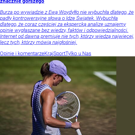
znacznie gorszego
Burza po wywiadzie z Ewą Woydyłło nie wybuchła dlatego, że
padły kontrowersyjne słowa o Idze Świątek. Wybuchła
dlatego, że coraz częściej za ekspercką analizę uznajemy
opinie wygłaszane bez wiedzy, faktów i odpowiedzialności.
Internet od dawna premiuje nie tych, którzy wiedzą najwięcej,
lecz tych, którzy mówią najgłośniej.
Opinie i komentarze
Kraj
Sport
Tylko u Nas