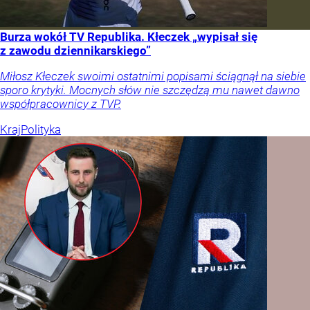
Burza wokół TV Republika. Kłeczek „wypisał się
z zawodu dziennikarskiego”
Miłosz Kłeczek swoimi ostatnimi popisami ściągnął na siebie
sporo krytyki. Mocnych słów nie szczędzą mu nawet dawno
współpracownicy z TVP.
Kraj
Polityka