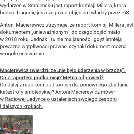
wydarzeń w Smoleńsku jest raport komisji Millera, która
badała tragedię jeszcze przed objęciem władzy przez
PiS
.
Antoni Macierewicz utrzymuje, że raport komisji Millera jest
dokumentem „unieważnionym”, do czego dojść miało
w 2018 roku. Jednak i tu nie ma jasności, gdyż istnieją
poważne wątpliwości prawne, czy taki dokument można
w ogóle unieważnić.
Macierewicz twierdzi, że „nie było uderzenia w brzozę”.
Co z raportem podkomisji? Mętna odpowiedź
Co dalej z raportem podkomisji ds. ponownego zbadania
katastrofy smoleńskiej? Antoni Macierewicz mówił
w Radiowej Jedynce o ustaleniach swojego zespołu
i dalszych krokach.