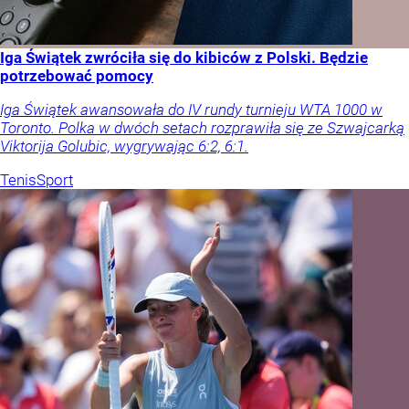
Iga Świątek zwróciła się do kibiców z Polski. Będzie
potrzebować pomocy
Iga Świątek awansowała do IV rundy turnieju WTA 1000 w
Toronto. Polka w dwóch setach rozprawiła się ze Szwajcarką
Viktorija Golubic, wygrywając 6:2, 6:1.
Tenis
Sport