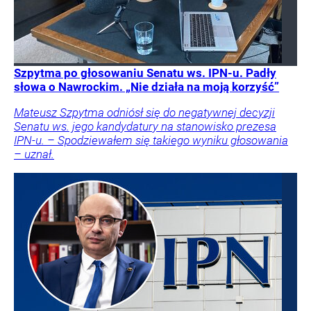
Szpytma po głosowaniu Senatu ws. IPN-u. Padły
słowa o Nawrockim. „Nie działa na moją korzyść”
Mateusz Szpytma odniósł się do negatywnej decyzji
Senatu ws. jego kandydatury na stanowisko prezesa
IPN-u. – Spodziewałem się takiego wyniku głosowania
– uznał.