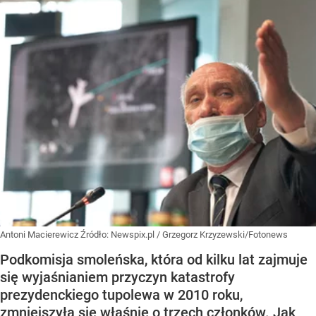
Antoni Macierewicz
Źródło:
Newspix.pl
/
Grzegorz Krzyzewski/Fotonews
Podkomisja smoleńska, która od kilku lat zajmuje
się wyjaśnianiem przyczyn katastrofy
prezydenckiego tupolewa w 2010 roku,
zmniejszyła się właśnie o trzech członków. Jak