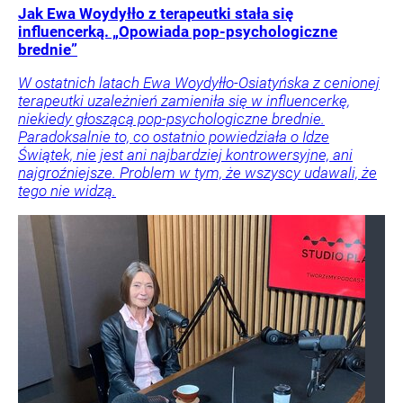
Jak Ewa Woydyłło z terapeutki stała się
influencerką. „Opowiada pop-psychologiczne
brednie”
W ostatnich latach Ewa Woydyłło-Osiatyńska z cenionej
terapeutki uzależnień zamieniła się w influencerkę,
niekiedy głoszącą pop-psychologiczne brednie.
Paradoksalnie to, co ostatnio powiedziała o Idze
Świątek, nie jest ani najbardziej kontrowersyjne, ani
najgroźniejsze. Problem w tym, że wszyscy udawali, że
tego nie widzą.