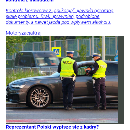
Kontrola kierowców z „aplikacją” ujawniła ogromną
skalę problemu. Brak uprawnień, podrobione
dokumenty, a nawet jazda pod wpływem alkoholu.
Motoryzacja
Kraj
Reprezentant Polski wypisze się z kadry?