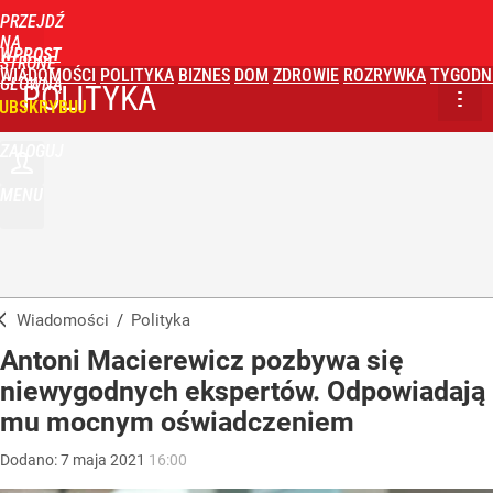
PRZEJDŹ
NA
WPROST
STRONĘ
WIADOMOŚCI
POLITYKA
BIZNES
DOM
ZDROWIE
ROZRYWKA
TYGODN
GŁÓWNĄ
POLITYKA
UBSKRYBUJ
ZALOGUJ
MENU
Wiadomości
/
Polityka
Antoni Macierewicz pozbywa się
niewygodnych ekspertów. Odpowiadają
mu mocnym oświadczeniem
Dodano:
7
maja
2021
16:00