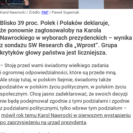
Karol Nawrocki
/ Źródło:
PAP
/
Paweł Supernak
Blisko 39 proc. Polek i Polaków deklaruje,
że ponownie zagłosowałoby na Karola
Nawrockiego w wyborach prezydenckich – wynika
z sondażu SW Research dla „Wprost”. Grupa
krytyków głowy państwa jest liczniejsza.
– Stoję przed wami świadomy wielkiego zadania
i ogromnej odpowiedzialności, które są przede mną.
Ale stoję tutaj, w polskim Sejmie, świadomy także
podziałów w polskim życiu politycznym, w polskim życiu
społecznym. Chcę jasno zadeklarować, że swoich decyzji
nie będę podejmował zgodnie z tymi podziałami i zgodnie
z podziałami politycznymi, tylko wbrew tym podziałom –
mówił rok temu Karol Nawrocki w pierwszym wystąpieniu
po zaprzysiężeniu na urząd prezydenta
.