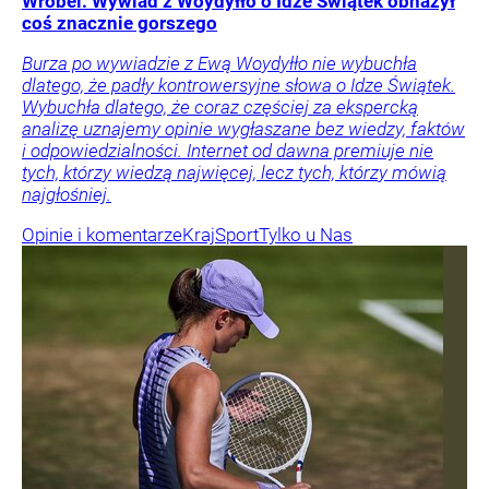
Wróbel: Wywiad z Woydyłło o Idze Świątek obnażył
coś znacznie gorszego
Burza po wywiadzie z Ewą Woydyłło nie wybuchła
dlatego, że padły kontrowersyjne słowa o Idze Świątek.
Wybuchła dlatego, że coraz częściej za ekspercką
analizę uznajemy opinie wygłaszane bez wiedzy, faktów
i odpowiedzialności. Internet od dawna premiuje nie
tych, którzy wiedzą najwięcej, lecz tych, którzy mówią
najgłośniej.
Opinie i komentarze
Kraj
Sport
Tylko u Nas