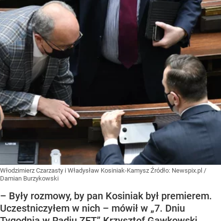
Włodzimierz Czarzasty i Władysław Kosiniak-Kamysz
Źródło:
Newspix.pl
/
Damian Burzykowski
– Były rozmowy, by pan Kosiniak był premierem.
Uczestniczyłem w nich – mówił w „7. Dniu
Tygodnia w Radiu ZET” Krzysztof Gawkowski.