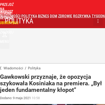
PRZEJDŹ
NA
WPROST
STRONĘ
WIADOMOŚCI
POLITYKA
BIZNES
DOM
ZDROWIE
ROZRYWKA
TYGODN
GŁÓWNĄ
POLITYKA
UBSKRYBUJ
ZALOGUJ
MENU
Wiadomości
/
Polityka
Gawkowski przyznaje, że opozycja
szykowała Kosiniaka na premiera. „Był
jeden fundamentalny kłopot”
Dodano:
9
maja
2021
10:58