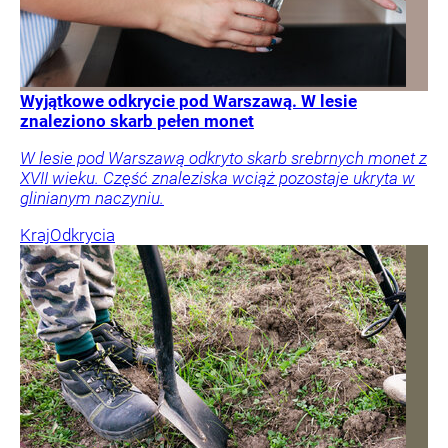
Wyjątkowe odkrycie pod Warszawą. W lesie
znaleziono skarb pełen monet
W lesie pod Warszawą odkryto skarb srebrnych monet z
XVII wieku. Część znaleziska wciąż pozostaje ukryta w
glinianym naczyniu.
Kraj
Odkrycia