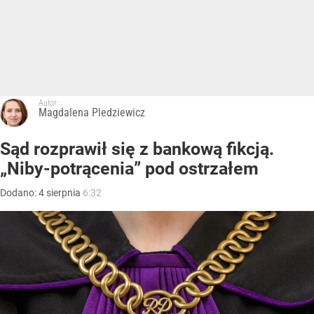
Autor:
Magdalena Pledziewicz
Sąd rozprawił się z bankową fikcją.
„Niby-potrącenia” pod ostrzałem
Dodano:
4
sierpnia
6:32