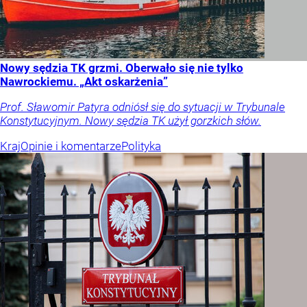
Nowy sędzia TK grzmi. Oberwało się nie tylko
Nawrockiemu. „Akt oskarżenia”
Prof. Sławomir Patyra odniósł się do sytuacji w Trybunale
Konstytucyjnym. Nowy sędzia TK użył gorzkich słów.
Kraj
Opinie i komentarze
Polityka