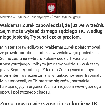
Mównica w Trybunale Konstytycjnym
/ Źródło:
trybunal.gov.pl
Waldemar Żurek zapowiedział, że już we wrześniu
Sejm może wybrać ósmego sędziego TK. Według
niego jesienią Trybunał czeka przełom.
Minister sprawiedliwości Waldemar Żurek poinformował,
że
prawdopodobnie podczas wrześniowego posiedzenia
Sejmu
zostanie wybrany kolejny sędzia Trybunału
Konstytucyjnego. Byłby to już
ósmy sędzia TK wskazany
przez Sejm tej kadencji
. Zdaniem Żurka jesień ma być
momentem wyraźnej zmiany w funkcjonowaniu Trybunału.
Minister ocenił, że TK ma stać się znów
„normalnie
funkcjonującym organem”
, a nie miejscem wewnętrznego
sporu i politycznego chaosu.
Żurek mówi o większości i przełomie w TK