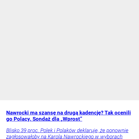
Nawrocki ma szansę na drugą kadencję? Tak ocenili
go Polacy. Sondaż dla „Wprost”
Blisko 39 proc. Polek i Polaków deklaruje, że ponownie
zagłosowałoby na Karola Nawrockiego w wyborach