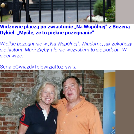
Widzowie płaczą po zwiastunie „Na Wspólnej” z Bożeną
Dykiel. „Myślę, że to piękne pożegnanie”
Wielkie pożegnanie w „Na Wspólnej”. Wiadomo, jak zakończy
się historia Marii Zięby, ale nie wszystkim to się podoba. W
sieci wrze.
Seriale
Gwiazdy
Telewizja
Rozrywka