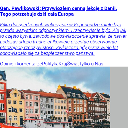
Gen. Pawlikowski: Przywiozłem cenną lekcję z Danii.
Tego potrzebuje dziś cała Europa
Kilka dni spędzonych wakacyjnie w Kopenhadze miało być
przede wszystkim odpoczynkiem. I rzeczywiście było. Ale jak
to często bywa, zawodowe doświadczenie sprawia, że nawet
podczas urlopu trudno całkowicie przestać obserwować
otaczającą rzeczywistość. Zwłaszcza gdy przez wiele lat
odpowiadało się za bezpieczeństwo państwa.
Opinie i komentarze
Polityka
Kraj
Świat
Tylko u Nas