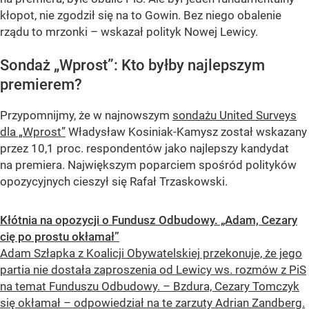
kłopot, nie zgodził się na to Gowin. Bez niego obalenie
rządu to mrzonki – wskazał polityk Nowej Lewicy.
Sondaż „Wprost”: Kto byłby najlepszym
premierem?
Przypomnijmy, że w najnowszym
sondażu United Surveys
dla „Wprost”
Władysław Kosiniak-Kamysz został wskazany
przez 10,1 proc. respondentów jako najlepszy kandydat
na premiera. Największym poparciem spośród polityków
opozycyjnych cieszył się Rafał Trzaskowski.
Kłótnia na opozycji o Fundusz Odbudowy. „Adam, Cezary
cię po prostu okłamał”
Adam Szłapka z Koalicji Obywatelskiej przekonuje, że jego
partia nie dostała zaproszenia od Lewicy ws. rozmów z PiS
na temat Funduszu Odbudowy. – Bzdura, Cezary Tomczyk
się okłamał – odpowiedział na te zarzuty Adrian Zandberg.