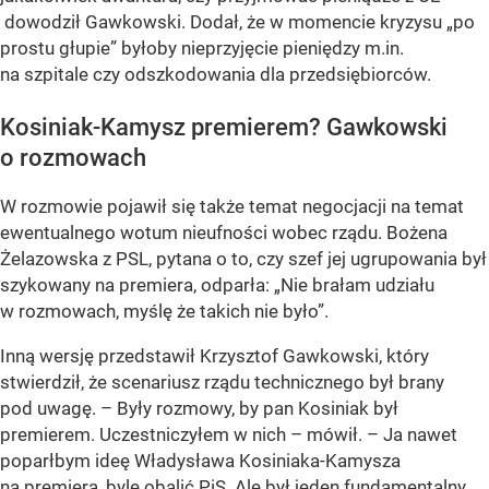
dowodził Gawkowski. Dodał, że w momencie kryzysu „po
prostu głupie” byłoby nieprzyjęcie pieniędzy m.in.
na szpitale czy odszkodowania dla przedsiębiorców.
Kosiniak-Kamysz premierem? Gawkowski
o rozmowach
W rozmowie pojawił się także temat negocjacji na temat
ewentualnego wotum nieufności wobec rządu. Bożena
Żelazowska z PSL, pytana o to, czy szef jej ugrupowania był
szykowany na premiera, odparła:
„Nie brałam udziału
w rozmowach, myślę że takich nie było”
.
Inną wersję przedstawił Krzysztof Gawkowski, który
stwierdził, że scenariusz rządu technicznego był brany
pod uwagę. – Były rozmowy, by pan Kosiniak był
premierem. Uczestniczyłem w nich – mówił. – Ja nawet
poparłbym ideę Władysława Kosiniaka-Kamysza
na premiera, byle obalić PiS. Ale był jeden fundamentalny