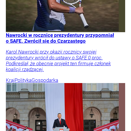
Nawrocki w rocznicę prezydentury przypomniał
o SAFE. Zwrócił się do Czarzastego
Karol Nawrocki przy okazji rocznicy swojej
prezydentury wrócił do ustawy o SAFE 0 proc.
Podkreślał, że obecnie projekt ten firmuje członek
koalicji rządzącej.
Kraj
Polityka
Gospodarka