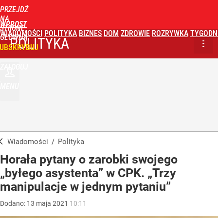
PRZEJDŹ
NA
WPROST
STRONĘ
WIADOMOŚCI
POLITYKA
BIZNES
DOM
ZDROWIE
ROZRYWKA
TYGODN
GŁÓWNĄ
POLITYKA
UBSKRYBUJ
ZALOGUJ
MENU
Wiadomości
/
Polityka
Horała pytany o zarobki swojego
„byłego asystenta” w CPK. „Trzy
manipulacje w jednym pytaniu”
Dodano:
13
maja
2021
10:11