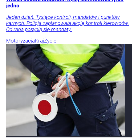
jedno
Jeden dzień. Tysiące kontroli, mandatów i punktów
karnych. Policja zaplanowała akcję kontroli kierowców.
Od rana posypią się mandaty.
Motoryzacja
Kraj
Życie