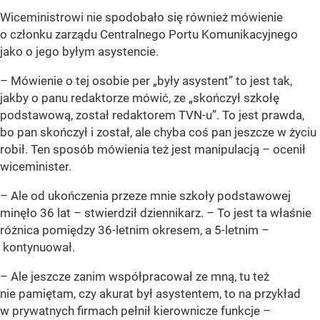
Wiceministrowi nie spodobało się również mówienie
o członku zarządu Centralnego Portu Komunikacyjnego
jako o jego byłym asystencie.
–
Mówienie o tej osobie per „były asystent” to jest tak,
jakby o panu redaktorze mówić, ze „skończył szkołę
podstawową, został redaktorem TVN-u”. To jest prawda,
bo pan skończył i został, ale chyba coś pan jeszcze w życiu
robił. Ten sposób mówienia też jest manipulacją
– ocenił
wiceminister.
–
Ale od ukończenia przeze mnie szkoły podstawowej
minęło 36 lat
– stwierdził dziennikarz. –
To jest ta właśnie
różnica pomiędzy 36-letnim okresem, a 5-letnim
–
kontynuował.
–
Ale jeszcze zanim współpracował ze mną, tu też
nie pamiętam, czy akurat był asystentem, to na przykład
w prywatnych firmach pełnił kierownicze funkcje
–