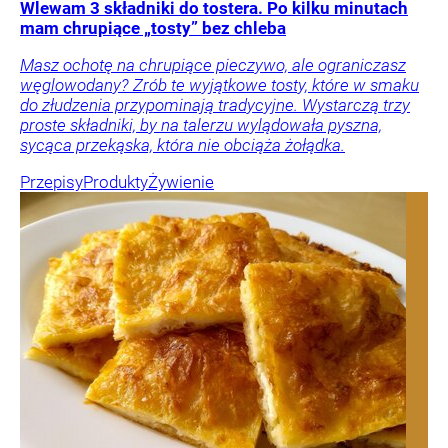
Wlewam 3 składniki do tostera. Po kilku minutach
mam chrupiące „tosty” bez chleba
Masz ochotę na chrupiące pieczywo, ale ograniczasz
węglowodany? Zrób te wyjątkowe tosty, które w smaku
do złudzenia przypominają tradycyjne. Wystarczą trzy
proste składniki, by na talerzu wylądowała pyszna,
sycąca przekąska, która nie obciąża żołądka.
Przepisy
Produkty
Żywienie