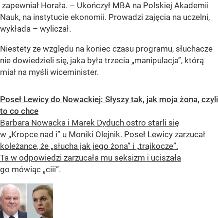
zapewniał Horała. –
Ukończył MBA na Polskiej Akademii
Nauk, na instytucie ekonomii. Prowadzi zajęcia na uczelni,
wykłada
– wyliczał.
Niestety ze względu na koniec czasu programu, słuchacze
nie dowiedzieli się, jaka była trzecia „manipulacja”, którą
miał na myśli wiceminister.
Poseł Lewicy do Nowackiej: Słyszy tak, jak moja żona, czyli
to co chce
Barbara Nowacka i Marek Dyduch ostro starli się
w „Kropce nad i” u Moniki Olejnik. Poseł Lewicy zarzucał
koleżance, że „słucha jak jego żona” i „trajkocze”.
Ta w odpowiedzi zarzucała mu seksizm i uciszała
go mówiąc „ciii”.