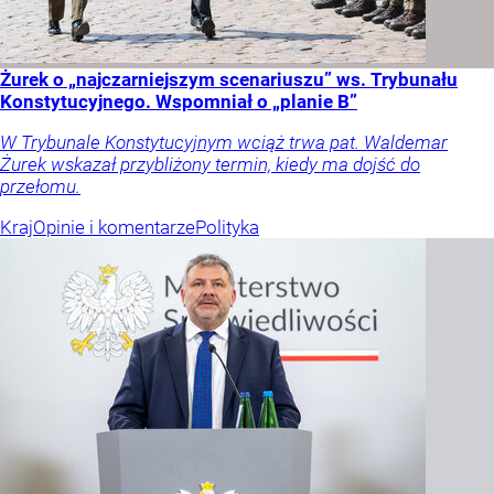
Żurek o „najczarniejszym scenariuszu” ws. Trybunału
Konstytucyjnego. Wspomniał o „planie B”
W Trybunale Konstytucyjnym wciąż trwa pat. Waldemar
Żurek wskazał przybliżony termin, kiedy ma dojść do
przełomu.
Kraj
Opinie i komentarze
Polityka