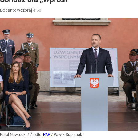
Dodano:
wczoraj
4:50
Karol Nawrocki
/ Źródło:
PAP
/
Paweł Supernak