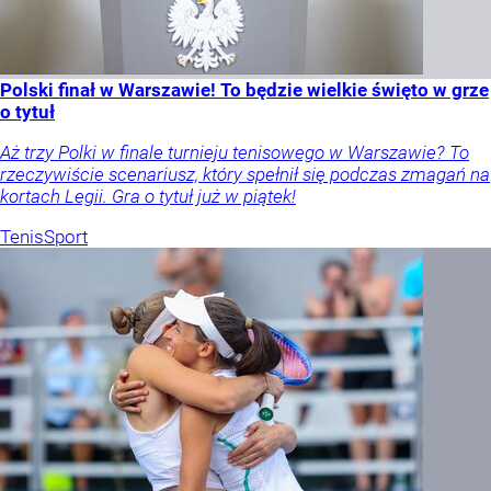
Polski finał w Warszawie! To będzie wielkie święto w grze
o tytuł
Aż trzy Polki w finale turnieju tenisowego w Warszawie? To
rzeczywiście scenariusz, który spełnił się podczas zmagań na
kortach Legii. Gra o tytuł już w piątek!
Tenis
Sport