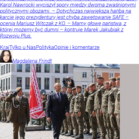
Karol Nawrocki wyciszył spory między dwoma zwaśnionymi
politycznymi obozami. – Dotychczas największą hańbą na
karcie jego prezydentury jest chyba zawetowanie SAFE –
ocenia Mariusz Witczak z KO. – Mamy głowę państwa, z
której możemy być dumni – kontruje Marek Jakubiak z
Rozwoju Plus.
Kraj
Tylko u Nas
Polityka
Opinie i komentarze
Magdalena
Frindt