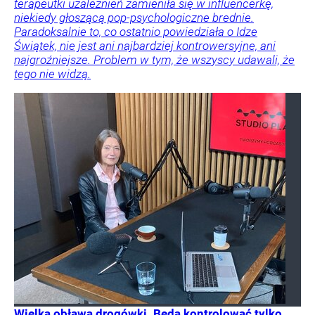
terapeutki uzależnień zamieniła się w influencerkę,
niekiedy głoszącą pop-psychologiczne brednie.
Paradoksalnie to, co ostatnio powiedziała o Idze
Świątek, nie jest ani najbardziej kontrowersyjne, ani
najgroźniejsze. Problem w tym, że wszyscy udawali, że
tego nie widzą.
Wielka obława drogówki. Będą kontrolować tylko