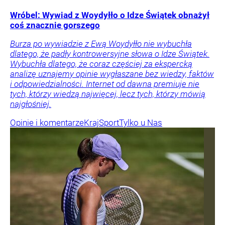
Wróbel: Wywiad z Woydyłło o Idze Świątek obnażył
coś znacznie gorszego
Burza po wywiadzie z Ewą Woydyłło nie wybuchła
dlatego, że padły kontrowersyjne słowa o Idze Świątek.
Wybuchła dlatego, że coraz częściej za ekspercką
analizę uznajemy opinie wygłaszane bez wiedzy, faktów
i odpowiedzialności. Internet od dawna premiuje nie
tych, którzy wiedzą najwięcej, lecz tych, którzy mówią
najgłośniej.
Opinie i komentarze
Kraj
Sport
Tylko u Nas