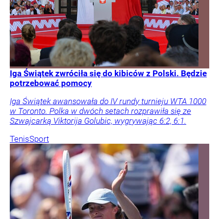
Iga Świątek zwróciła się do kibiców z Polski. Będzie
potrzebować pomocy
Iga Świątek awansowała do IV rundy turnieju WTA 1000
w Toronto. Polka w dwóch setach rozprawiła się ze
Szwajcarką Viktorija Golubic, wygrywając 6:2, 6:1.
Tenis
Sport