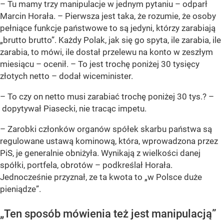
–
Tu mamy trzy manipulacje w jednym pytaniu
– odparł
Marcin Horała. –
Pierwsza jest taka, że rozumie, że osoby
pełniące funkcje państwowe to są jedyni, którzy zarabiają
„brutto brutto”. Każdy Polak, jak się go spyta, ile zarabia, ile
zarabia, to mówi, ile dostał przelewu na konto w zeszłym
miesiącu
– ocenił. –
To jest trochę poniżej 30 tysięcy
złotych netto
– dodał wiceminister.
–
To czy on netto musi zarabiać trochę poniżej 30 tys.?
–
dopytywał Piasecki, nie tracąc impetu.
–
Zarobki członków organów spółek skarbu państwa są
regulowane ustawą kominową, która, wprowadzona przez
PiS, je generalnie obniżyła. Wynikają z wielkości danej
spółki, portfela, obrotów
– podkreślał Horała.
Jednocześnie przyznał, ze ta kwota to „w Polsce duże
pieniądze”.
„Ten sposób mówienia też jest manipulacją”