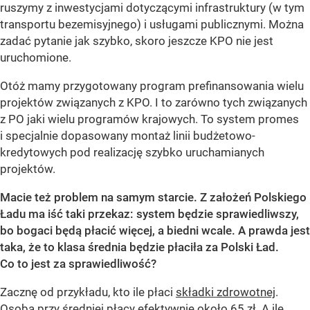
ruszymy z inwestycjami dotyczącymi infrastruktury (w tym
transportu bezemisyjnego) i usługami publicznymi. Można
zadać pytanie jak szybko, skoro jeszcze KPO nie jest
uruchomione.
Otóż mamy przygotowany program prefinansowania wielu
projektów związanych z KPO. I to zarówno tych związanych
z PO jaki wielu programów krajowych. To system promes
i specjalnie dopasowany montaż linii budżetowo-
kredytowych pod realizację szybko uruchamianych
projektów.
Macie też problem na samym starcie. Z założeń Polskiego
Ładu ma iść taki przekaz: system będzie sprawiedliwszy,
bo bogaci będą płacić więcej, a biedni wcale. A prawda jest
taka, że to klasa średnia będzie płaciła za Polski Ład.
Co to jest za sprawiedliwość?
Zacznę od przykładu, kto ile płaci
składki zdrowotnej
.
Osoba przy średniej płacy efektywnie około 65 zł. A ile