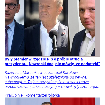
Były premier w rządzie PiS o próbie otrucia
prezydenta. „Nawrocki ćpa, nie mówię, że narkotyki”
Kazimierz Marcinkiewicz zarzucił Karolowi
Nawrockiemu, że ten jest uzależniony od pewnej
substancji. – To jest oczywiste, że człowiek może
przedawkować, także nikotynę – mówił były szef rządu.
Kraj
Opinie i komentarze
Polityka