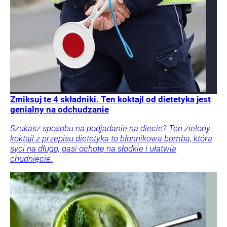
Zmiksuj te 4 składniki. Ten koktajl od dietetyka jest
genialny na odchudzanie
Szukasz sposobu na podjadanie na diecie? Ten zielony
koktajl z przepisu dietetyka to błonnikowa bomba, która
syci na długo, gasi ochotę na słodkie i ułatwia
chudnięcie.