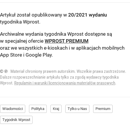
Artykuł został opublikowany w
20/2021 wydaniu
tygodnika Wprost
.
Archiwalne wydania tygodnika Wprost dostępne są
w specjalnej ofercie
WPROST PREMIUM
oraz we wszystkich e-kioskach i w aplikacjach mobilnych
App Store
i
Google Play
.
© ℗
Materiał chroniony prawem autorskim. Wszelkie prawa zastrzeżone.
Dalsze rozpowszechnianie artykułu tylko za zgodą wydawcy tygodnika
Wprost.
Regulamin i warunki licencjonowania materiałów prasowych
.
Wiadomości
Polityka
Kraj
Tylko u Nas
Premium
Tygodnik Wprost