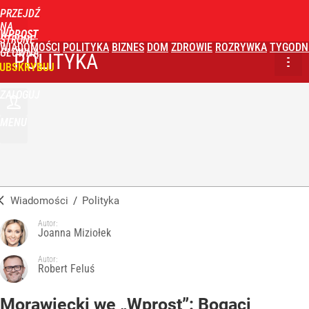
PRZEJDŹ
NA
WPROST
STRONĘ
WIADOMOŚCI
POLITYKA
BIZNES
DOM
ZDROWIE
ROZRYWKA
TYGODN
GŁÓWNĄ
POLITYKA
UBSKRYBUJ
ZALOGUJ
MENU
Wiadomości
/
Polityka
Autor:
Joanna Miziołek
Autor:
Robert Feluś
Morawiecki we „Wprost”: Bogaci