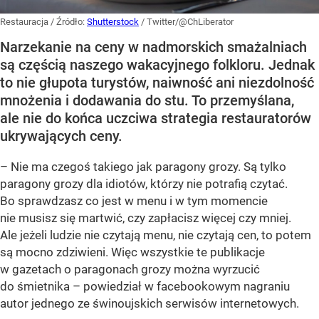
Restauracja
/ Źródło:
Shutterstock
/
Twitter/@ChLiberator
Narzekanie na ceny w nadmorskich smażalniach
są częścią naszego wakacyjnego folkloru. Jednak
to nie głupota turystów, naiwność ani niezdolność
mnożenia i dodawania do stu. To przemyślana,
ale nie do końca uczciwa strategia restauratorów
ukrywających ceny.
– Nie ma czegoś takiego jak paragony grozy. Są tylko
paragony grozy dla idiotów, którzy nie potrafią czytać.
Bo sprawdzasz co jest w menu i w tym momencie
nie musisz się martwić, czy zapłacisz więcej czy mniej.
Ale jeżeli ludzie nie czytają menu, nie czytają cen, to potem
są mocno zdziwieni. Więc wszystkie te publikacje
w gazetach o paragonach grozy można wyrzucić
do śmietnika – powiedział w facebookowym nagraniu
autor jednego ze świnoujskich serwisów internetowych.