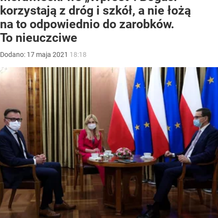
korzystają z dróg i szkół, a nie łożą
na to odpowiednio do zarobków.
To nieuczciwe
Dodano:
17
maja
2021
18:18