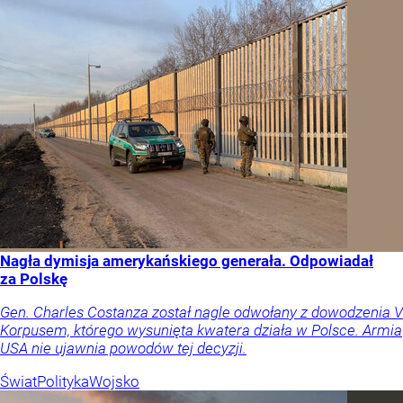
Nagła dymisja amerykańskiego generała. Odpowiadał
za Polskę
Gen. Charles Costanza został nagle odwołany z dowodzenia V
Korpusem, którego wysunięta kwatera działa w Polsce. Armia
USA nie ujawnia powodów tej decyzji.
Świat
Polityka
Wojsko