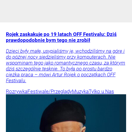
Rojek zaskakuje po 19 latach OFF Festivalu: Dziś
prawdopodobnie bym tego nie zrobił
Dzieci były małe, usypialiśmy je, wchodziliśmy na górę i
do późnej nocy siedzieliśmy przy komputerach. Nie
wspominam tego jako romantycznego czasu, za którym
dziś szczególnie tęsknię. To była po prostu bardzo
ciężka praca – mówi Artur Rojek o początkach OFF
Festivalu.
Rozrywka
Festiwale/Przeglądy
Muzyka
Tylko u Nas