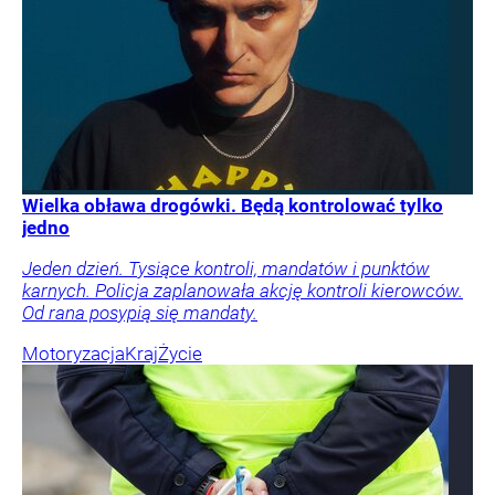
Wielka obława drogówki. Będą kontrolować tylko
jedno
Jeden dzień. Tysiące kontroli, mandatów i punktów
karnych. Policja zaplanowała akcję kontroli kierowców.
Od rana posypią się mandaty.
Motoryzacja
Kraj
Życie