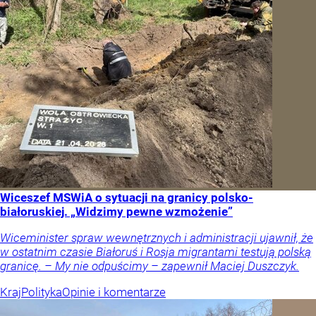
Wiceszef MSWiA o sytuacji na granicy polsko-
białoruskiej. „Widzimy pewne wzmożenie”
Wiceminister spraw wewnętrznych i administracji ujawnił, że
w ostatnim czasie Białoruś i Rosja migrantami testują polską
granicę. – My nie odpuścimy – zapewnił Maciej Duszczyk.
Kraj
Polityka
Opinie i komentarze