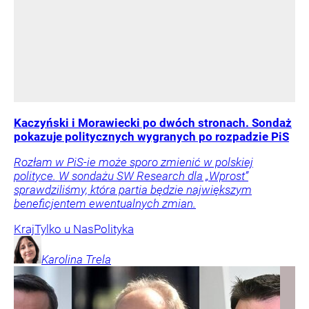
Kaczyński i Morawiecki po dwóch stronach. Sondaż
pokazuje politycznych wygranych po rozpadzie PiS
Rozłam w PiS-ie może sporo zmienić w polskiej
polityce. W sondażu SW Research dla „Wprost”
sprawdziliśmy, która partia będzie największym
beneficjentem ewentualnych zmian.
Kraj
Tylko u Nas
Polityka
Karolina
Trela