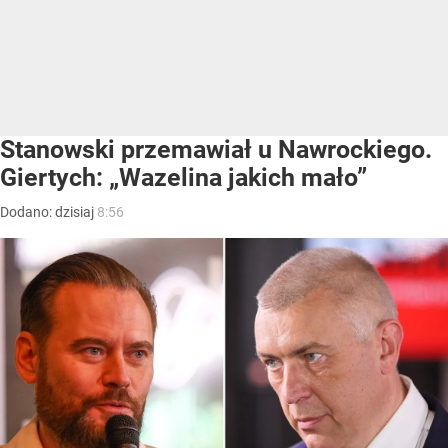
Stanowski przemawiał u Nawrockiego.
Giertych: „Wazelina jakich mało”
Dodano:
dzisiaj
8:56