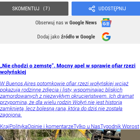
SKOMENTUJ
UDOSTĘPNIJ
7
Obserwuj nas
w
Google News
Dodaj jako
źródło w Google
„Nie chodzi o zemstę”. Mocny apel w sprawie ofiar rzezi
wołyńskiej
W Buenos Aires potomkowie ofiar rzezi wołyńskiej wciąż
pokazują rodzinne zdjęcia i listy, wspominając bliskich
zamordowanych z niezwykłym okrucieństwem. Ich dramat
przypomina, że dla wielu rodzin Wołyń nie jest historią
zamkniętą, lecz bolesną raną, która do dziś nie została
zagojona.
Kraj
Polityka
Opinie i komentarze
Tylko u Nas
Tygodnik Wprost