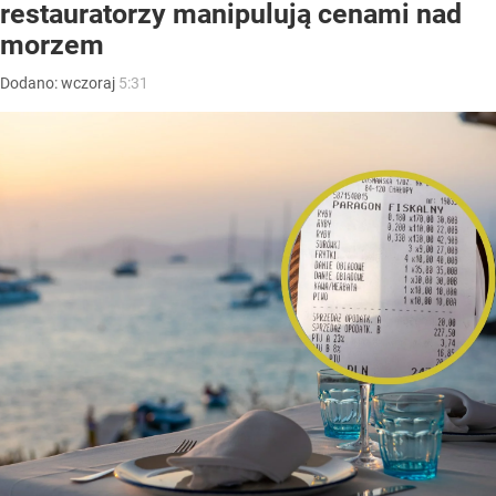
restauratorzy manipulują cenami nad
morzem
Dodano:
wczoraj
5:31