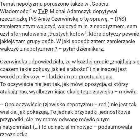
Temat nepotyzmu poruszono także w „Gościu
Wiadomości” w
TVP
. Michał Adamczyk dopytywał
rzeczniczkę PiS Anitę Czerwińską o tę sprawę. – (PiS)
zamierza z tym walczyć, walczyć m.in. z nepotyzmem, sam
użył sformułowania „tłustych kotów”, które dotyczy pewnie
jakiejś tam grupy osób. W jaki sposób zatem zamierzacie
walczyć z nepotyzmem? – pytał dziennikarz.
Czerwińska odpowiedziała, że w każdej grupie „znajdują się
czasem takie pokusy, jakieś słabości” i nie inaczej jest
wśród polityków. – I ludzie im po prostu ulegają.
To oczywiście nie jest tak, jak mówi opozycja, ci którzy
atakują nas, wyolbrzymiając skalę tego zjawiska – mówiła.
– Ono oczywiście (zjawisko nepotyzmu – red.) nie jest tak
wielkie, jak pokazują. To jednak przypadki, jednostkowe
przypadki. Ale my mamy odwagę mówić o tym
i natychmiast (...) to ucinać, eliminować – podsumowała
rzeczniczka.