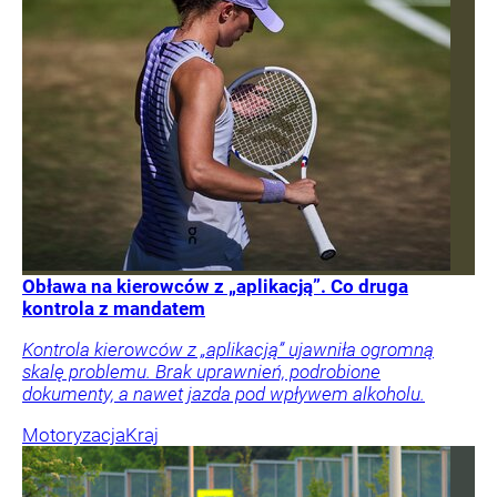
Obława na kierowców z „aplikacją”. Co druga
kontrola z mandatem
Kontrola kierowców z „aplikacją” ujawniła ogromną
skalę problemu. Brak uprawnień, podrobione
dokumenty, a nawet jazda pod wpływem alkoholu.
Motoryzacja
Kraj