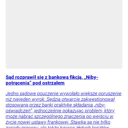
Sąd rozprawił się z bankową fikcją. „Niby-
potrącenia” pod ostrzałem
Jedno sądowe pouczenie wywołało większe poruszenie
niż niejeden wyrok. Sędzia otwarcie zakwestionował
stosowaną przez banki praktykę składania „niby-
oświadczeń”, jednocześnie pokazując problem, który
może nabrać szczególnego znaczenia po wejściu w
życie nowej ustawy frankowej. Stawką są nie tylko
zasady procesu, ale także tysiące złotych kosztów.