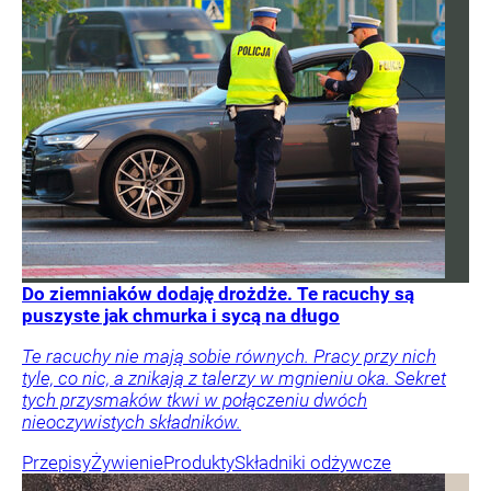
Do ziemniaków dodaję drożdże. Te racuchy są
puszyste jak chmurka i sycą na długo
Te racuchy nie mają sobie równych. Pracy przy nich
tyle, co nic, a znikają z talerzy w mgnieniu oka. Sekret
tych przysmaków tkwi w połączeniu dwóch
nieoczywistych składników.
Przepisy
Żywienie
Produkty
Składniki odżywcze