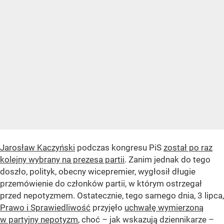
Jarosław Kaczyński
podczas kongresu PiS
został po raz
kolejny wybrany na prezesa partii
. Zanim jednak do tego
doszło, polityk, obecny wicepremier, wygłosił długie
przemówienie do członków partii, w którym ostrzegał
przed nepotyzmem. Ostatecznie, tego samego dnia, 3 lipca,
Prawo i Sprawiedliwość
przyjęło
uchwałę wymierzoną
w partyjny nepotyzm
, choć – jak wskazują dziennikarze –