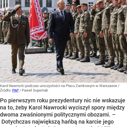
Karol Nawrocki podczas uroczystości na Placu Zamkowym w Warszawie
/
Źródło:
PAP
/
Paweł Supernak
Po pierwszym roku prezydentury nic nie wskazuje
na to, żeby Karol Nawrocki wyciszył spory między
dwoma zwaśnionymi politycznymi obozami. –
Dotychczas największą hańbą na karcie jego