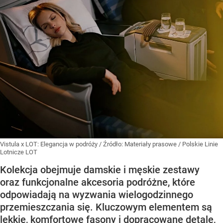
Vistula x LOT: Elegancja w podróży
/ Źródło:
Materiały prasowe
/
Polskie Linie
Lotnicze LOT
Kolekcja obejmuje damskie i męskie zestawy
oraz funkcjonalne akcesoria podróżne, które
odpowiadają na wyzwania wielogodzinnego
przemieszczania się. Kluczowym elementem są
lekkie, komfortowe fasony i dopracowane detale,