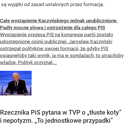
są wyjątki od zasad ustalonych przez formację.
Całe wystąpienie Kaczyńskiego jednak upublicznione.
Padły mocne słowa i ostrzeżenie dla całego PiS
Wystąpienie prezesa PiS na kongresie partii zostało
udostępnione opinii publicznej. Jarosław Kaczyński
ostrzegał polityków swojej formacji, że gdyby PiS
osiągnęłoby taki wynik, ja ma w sondażach, to straciłoby
władzę. Polityk przyznał,...
Rzecznika PiS pytana w TVP o „tłuste koty”
i nepotyzm. „To jednostkowe przypadki”