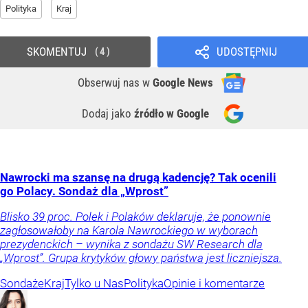
Polityka
Kraj
SKOMENTUJ
UDOSTĘPNIJ
4
Obserwuj nas
w
Google News
Dodaj jako
źródło w Google
Nawrocki ma szansę na drugą kadencję? Tak ocenili
go Polacy. Sondaż dla „Wprost”
Blisko 39 proc. Polek i Polaków deklaruje, że ponownie
zagłosowałoby na Karola Nawrockiego w wyborach
prezydenckich – wynika z sondażu SW Research dla
„Wprost”. Grupa krytyków głowy państwa jest liczniejsza.
Sondaże
Kraj
Tylko u Nas
Polityka
Opinie i komentarze