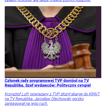
Członek rady programowej TVP doniósł na TV
Republika. Szef wydawców: Polityczny cyngiel
Krzysztof Luft, powiązany z TVP, złożył skargę do KRRiT
na TV Republika. Jarosław Olechowski gorzko
zareagował na jego ruch.