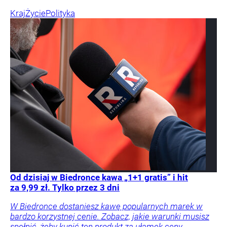
Kraj
Życie
Polityka
Od dzisiaj w Biedronce kawa „1+1 gratis” i hit
za 9,99 zł. Tylko przez 3 dni
W Biedronce dostaniesz kawę popularnych marek w
bardzo korzystnej cenie. Zobacz, jakie warunki musisz
spełnić, żeby kupić ten produkt za ułamek ceny.