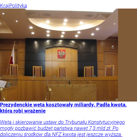
Kraj
Polityka
Prezydenckie weta kosztowały miliardy. Padła kwota,
która robi wrażenie
Weta i skierowanie ustaw do Trybunału Konstytucyjnego
mogły pozbawić budżet państwa nawet 7,3 mld zł. Po
doliczeniu środków dla NFZ kwota jest jeszcze wyższa.