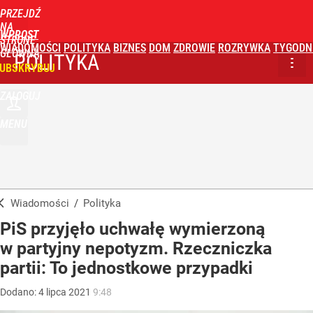
PRZEJDŹ
NA
WPROST
STRONĘ
WIADOMOŚCI
POLITYKA
BIZNES
DOM
ZDROWIE
ROZRYWKA
TYGODN
GŁÓWNĄ
POLITYKA
UBSKRYBUJ
ZALOGUJ
MENU
Wiadomości
/
Polityka
PiS przyjęło uchwałę wymierzoną
w partyjny nepotyzm. Rzeczniczka
partii: To jednostkowe przypadki
Dodano:
4
lipca
2021
9:48