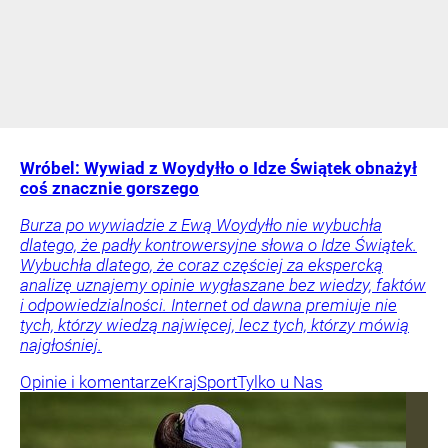
Wróbel: Wywiad z Woydyłło o Idze Świątek obnażył
coś znacznie gorszego
Burza po wywiadzie z Ewą Woydyłło nie wybuchła
dlatego, że padły kontrowersyjne słowa o Idze Świątek.
Wybuchła dlatego, że coraz częściej za ekspercką
analizę uznajemy opinie wygłaszane bez wiedzy, faktów
i odpowiedzialności. Internet od dawna premiuje nie
tych, którzy wiedzą najwięcej, lecz tych, którzy mówią
najgłośniej.
Opinie i komentarze
Kraj
Sport
Tylko u Nas