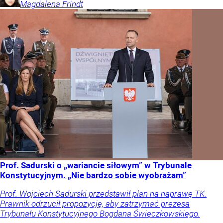
Magdalena
Frindt
Prof. Sadurski o „wariancie siłowym” w Trybunale
Konstytucyjnym. „Nie bardzo sobie wyobrażam”
Prof. Wojciech Sadurski przedstawił plan na naprawę TK.
Prawnik odrzucił propozycję, aby zatrzymać prezesa
Trybunału Konstytucyjnego Bogdana Święczkowskiego.