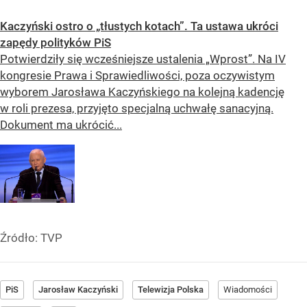
Kaczyński ostro o „tłustych kotach”. Ta ustawa ukróci
zapędy polityków PiS
Potwierdziły się wcześniejsze ustalenia „Wprost”. Na IV
kongresie Prawa i Sprawiedliwości, poza oczywistym
wyborem Jarosława Kaczyńskiego na kolejną kadencję
w roli prezesa, przyjęto specjalną uchwałę sanacyjną.
Dokument ma ukrócić...
Źródło:
TVP
PiS
Jarosław Kaczyński
Telewizja Polska
Wiadomości