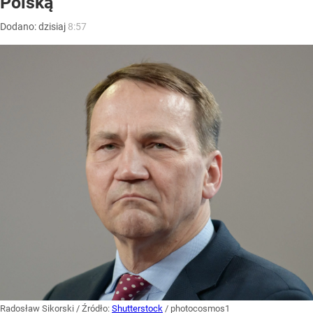
Polską”
Dodano:
dzisiaj
8:57
Radosław Sikorski
/ Źródło:
Shutterstock
/
photocosmos1