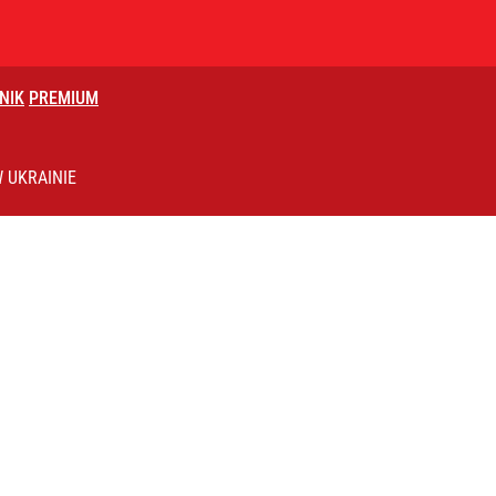
NIK
PREMIUM
knięciu w Trybunale
 UKRAINIE
lnej kolekcji kapsułowej
i. Tego potrzebuje dziś cała Europa