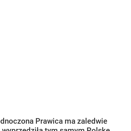
ednoczona Prawica ma zaledwie
KO wyprzedziła tym samym Polskę