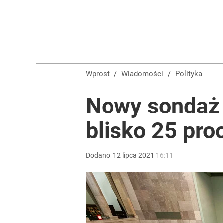
Prawdziwa wartość różnorodności
dodaj
Wróbel: Wywiad z Woydyłło o Idze Świątek obnaży
Wprost
/
Wiadomości
/
Polityka
dodaj
Nowy sondaż p
blisko 25 pro
Farmacja: wzrost pod presją. co czeka branżę do 
dodaj
Dodano:
12
lipca
2021
16:11