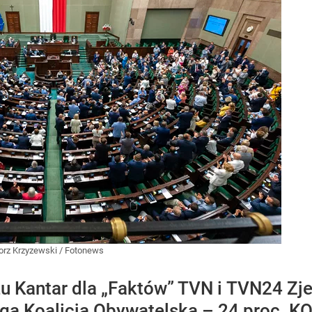
orz Krzyzewski / Fotonews
 Kantar dla „Faktów” TVN i TVN24 Zj
ruga Koalicja Obywatelska – 24 proc. 