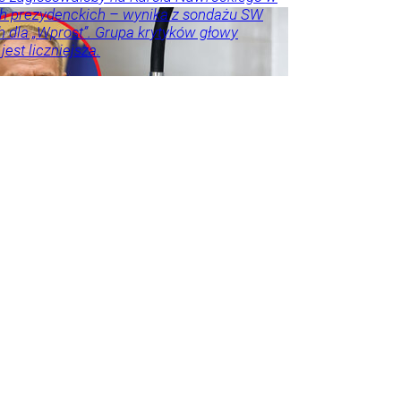
h prezydenckich – wynika z sondażu SW
 dla „Wprost”. Grupa krytyków głowy
est liczniejsza.
e
Kraj
Tylko
na
Frindt
tyka
Opinie
arze