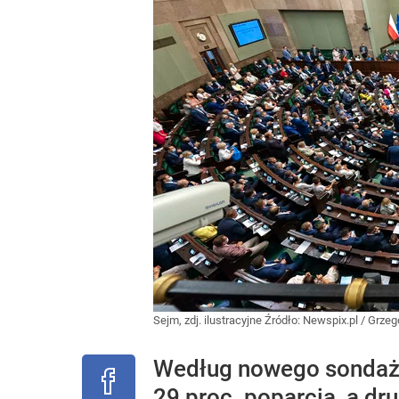
Sejm, zdj. ilustracyjne
Źródło:
Newspix.pl
/
Grzeg
Według nowego sondażu
29 proc. poparcia, a d