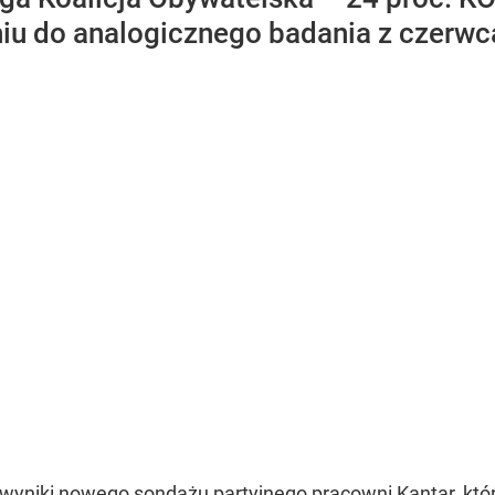
iu do analogicznego badania z czerwca
wyniki nowego sondażu partyjnego pracowni Kantar, któr