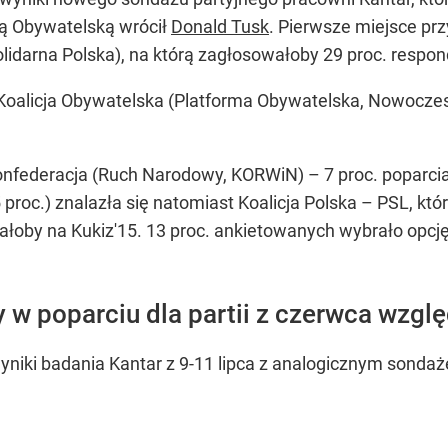
mą Obywatelską wrócił
Donald Tusk
. Pierwsze miejsce pr
olidarna Polska), na którą zagłosowałoby 29 proc. respo
Koalicja Obywatelska (Platforma Obywatelska, Nowoczesna
Konfederacja (Ruch Narodowy, KORWiN) – 7 proc. poparci
oc.) znalazła się natomiast Koalicja Polska – PSL, któr
wałoby na Kukiz'15. 13 proc. ankietowanych wybrało op
 w poparciu dla partii z czerwca wzgl
niki badania Kantar z 9-11 lipca z analogicznym sondaż