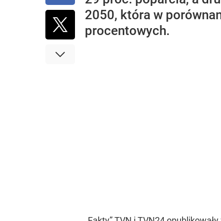
2050, która w porównan
procentowych.
„Fakty” TVN i TVN24
opublikowały 