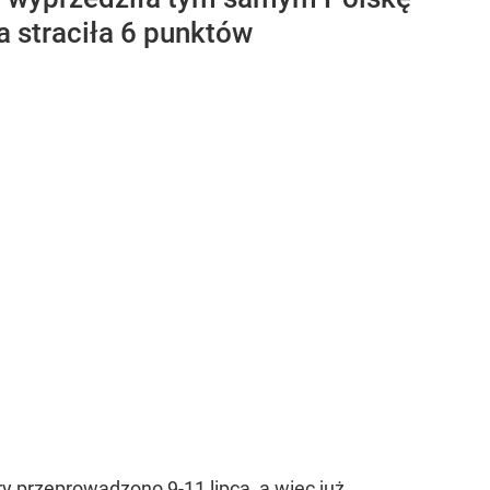
 straciła 6 punktów
y przeprowadzono 9-11 lipca, a więc już