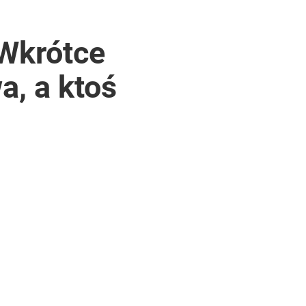
 Wkrótce
a, a ktoś