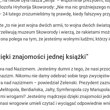
, na niebie była nasza „Mrija” – wspominał prezydent, idąc
ilozofa Hryhorija Skoworody: „Nie ma nic groźniejszego n
. – 24 lutego zrozumieliśmy tę prawdę, kiedy fałszywy prz
że „to nie jest wojna dwóch armii, to wojna dwóch świ
rzeliwują muzeum Skoworody i wierzą, że rakietami można
 – ona polega na tym, że jesteśmy wolnymi ludźmi, którzy
ęki znajomości jednej książki”
twa nad Nazizmem. Jesteśmy dumni z tego, że nasi przo
ali nazizm. Nikomu nie damy odebrać sobie tego zwycięst
a nad nazizmem – powiedział Zełenski. Prezydent zaznac
elitopola, Berdiańska, Jałty, Symferopola czy Mariupola.
wrogami? Jesteśmy mądrzejsi dzięki znajomości jednej 
 nasi wrogowie umieli czytać i wyciągać odpowiednie wni