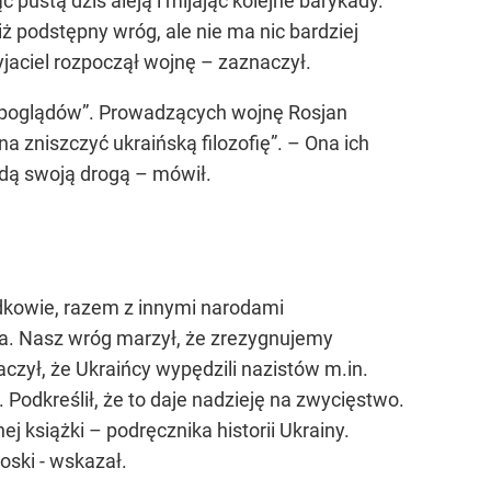
 pustą dziś aleją i mijając kolejne barykady.
iż podstępny wróg, ale nie ma nic bardziej
yjaciel rozpoczął wojnę – zaznaczył.
atopoglądów”. Prowadzących wojnę Rosjan
 zniszczyć ukraińską filozofię”. – Ona ich
 idą swoją drogą – mówił.
dkowie, razem z innymi narodami
wa. Nasz wróg marzył, że zrezygnujemy
zył, że Ukraińcy wypędzili nazistów m.in.
 Podkreślił, że to daje nadzieję na zwycięstwo.
książki – podręcznika historii Ukrainy.
oski - wskazał.