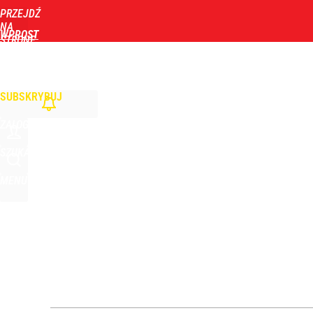
PRZEJDŹ
Udostępnij
1
Skomentuj
NA
WPROST
STRONĘ
GŁÓWNĄ
WIADOMOŚCI
POLITYKA
BIZNES
DOM
ZDROWIE
ROZRYWKA
TYGOD
SUBSKRYBUJ
ZALOGUJ
SZUKAJ
MENU