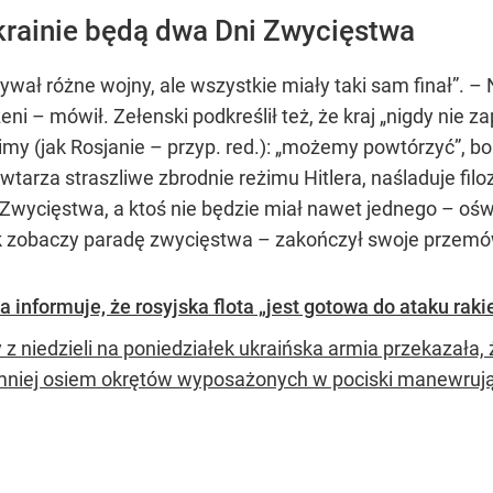
krainie będą dwa Dni Zwycięstwa
żywał różne wojny, ale wszystkie miały taki sam finał”. –
eni – mówił. Zełenski podkreślił też, że kraj „nigdy nie 
imy (jak Rosjanie – przyp. red.): „możemy powtórzyć”, b
wtarza straszliwe zbrodnie reżimu Hitlera, naśladuje filozofi
Zwycięstwa, a ktoś nie będzie miał nawet jednego – ośw
k zobaczy paradę zwycięstwa – zakończył swoje przemów
 informuje, że rosyjska flota „jest gotowa do ataku rak
 z niedzieli na poniedziałek ukraińska armia przekazała
mniej osiem okrętów wyposażonych w pociski manewrując