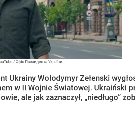
ouTube
/
Офіс Президента України
nt Ukrainy Wołodymyr Zełenski wygłos
m w II Wojnie Światowej. Ukraiński p
ijowie, ale jak zaznaczył, „niedługo” z