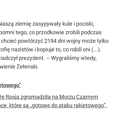
 Naszą ziemię zasypywały kule i pociski,
zapomni tego, co przodkowie zrobili podczas
o chcieć powtórzyć 2194 dni wojny może tylko
ę nazistów i kopiuje to, co robili oni (...).
iadczył prezydent. – Wygraliśmy wtedy,
ienie Zełenski.
ietowego”
, że Rosja zgromadziła na Morzu Czarnym
e, które są „gotowe do ataku rakietowego”.