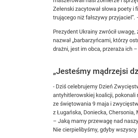
maszerowali nasi żołnierze i sprzęt
Zełenski zacytował słowa poety i f
trującego niż fałszywy przyjaciel”
Prezydent Ukrainy zwrócił uwagę, 
nazwał „barbarzyńcami, którzy ost
drażni, jest im obca, przeraża ich
„Jesteśmy mądrzejsi dzi
- Dziś celebrujemy Dzień Zwycięs
antyhitlerowskiej koalicji, pokon
ze świętowania 9 maja i zwycięstw
z Ługańska, Doniecka, Chersonia, M
– Jaką mamy przewagę nad naszymi 
Nie cierpielibyśmy, gdyby wszyscy