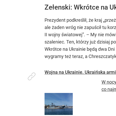
Zełenski: Wkrótce na U
Prezydent podkreślił, że kraj „prze
ale żaden wróg nie zapuścił tu korz
II wojny światowej”. – My nie mów
szaleniec. Ten, którzy już dzisiaj po
Wkrótce na Ukrainie będą dwa Dni 
wygramy też teraz, a Chreszczaty
Wojna na Ukrainie. Ukraińska armia
W nocy
co naj