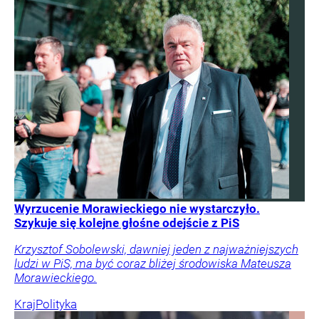
Wyrzucenie Morawieckiego nie wystarczyło.
Szykuje się kolejne głośne odejście z PiS
Krzysztof Sobolewski, dawniej jeden z najważniejszych
ludzi w PiS, ma być coraz bliżej środowiska Mateusza
Morawieckiego.
Kraj
Polityka