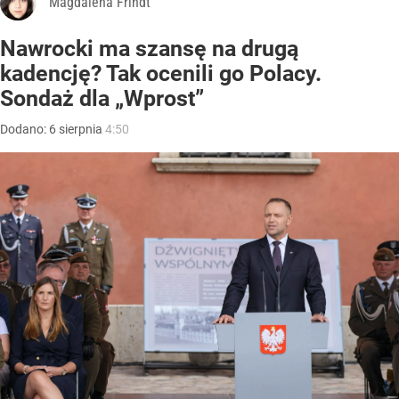
Magdalena Frindt
Nawrocki ma szansę na drugą
kadencję? Tak ocenili go Polacy.
Sondaż dla „Wprost”
Dodano:
6
sierpnia
4:50