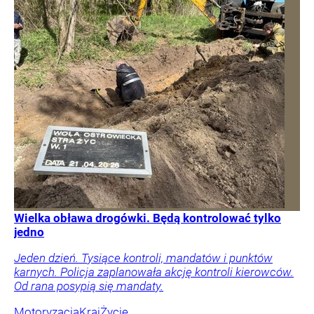
Wielka obława drogówki. Będą kontrolować tylko
jedno
Jeden dzień. Tysiące kontroli, mandatów i punktów
karnych. Policja zaplanowała akcję kontroli kierowców.
Od rana posypią się mandaty.
Motoryzacja
Kraj
Życie