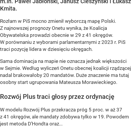
m.in. Paweł Jabłoński, Janusz Cieszyński i Łukasz
Kmita.
Rozłam w PiS mocno zmienił wyborczą mapę Polski.
Z najnowszej prognozy Onetu wynika, że Koalicja
Obywatelska prowadzi obecnie w 29 z 41 okręgów.
W porównaniu z wyborami parlamentarnymi z 2023 r. PiS
traci pozycję lidera w dziesięciu okręgach.
Sama dominacja na mapie nie oznacza jednak większości
w Sejmie. Według wyliczeń Onetu obecnej koalicji rządzącej
nadal brakowałoby 20 mandatów. Duże znaczenie ma tutaj
osobny start ugrupowania Mateusza Morawieckiego.
Rozwój Plus traci głosy przez ordynację
W modelu Rozwój Plus przekracza próg 5 proc. w aż 37
z 41 okręgów, ale mandaty zdobywa tylko w 19. Powodem
jest metoda D’Hondta oraz...