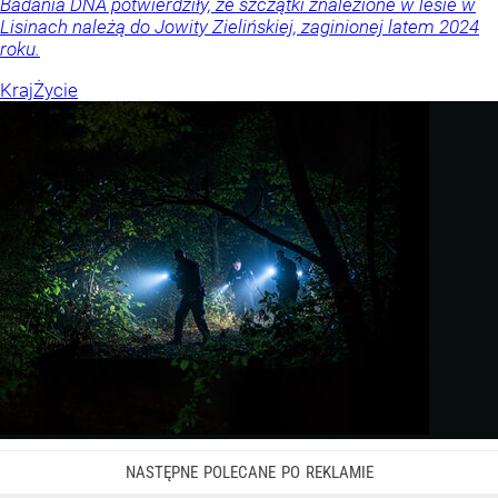
Badania DNA potwierdziły, że szczątki znalezione w lesie w
Lisinach należą do Jowity Zielińskiej, zaginionej latem 2024
roku.
Kraj
Życie