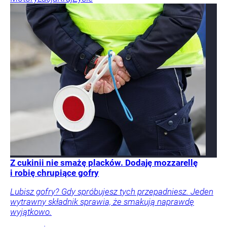
Z cukinii nie smażę placków. Dodaję mozzarellę
i robię chrupiące gofry
Lubisz gofry? Gdy spróbujesz tych przepadniesz. Jeden
wytrawny składnik sprawia, że smakują naprawdę
wyjątkowo.