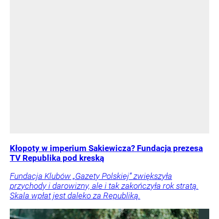
Kłopoty w imperium Sakiewicza? Fundacja prezesa
TV Republika pod kreską
Fundacja Klubów „Gazety Polskiej” zwiększyła
przychody i darowizny, ale i tak zakończyła rok stratą.
Skala wpłat jest daleko za Republiką.