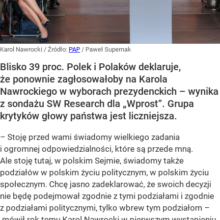
Karol Nawrocki
/ Źródło:
PAP
/
Paweł Supernak
Blisko 39 proc. Polek i Polaków deklaruje,
że ponownie zagłosowałoby na Karola
Nawrockiego w wyborach prezydenckich – wynika
z sondażu SW Research dla „Wprost”. Grupa
krytyków głowy państwa jest liczniejsza.
– Stoję przed wami świadomy wielkiego zadania
i ogromnej odpowiedzialności, które są przede mną.
Ale stoję tutaj, w polskim Sejmie, świadomy także
podziałów w polskim życiu politycznym, w polskim życiu
społecznym. Chcę jasno zadeklarować, że swoich decyzji
nie będę podejmował zgodnie z tymi podziałami i zgodnie
z podziałami politycznymi, tylko wbrew tym podziałom –
mówił rok temu Karol Nawrocki w pierwszym wystąpieniu