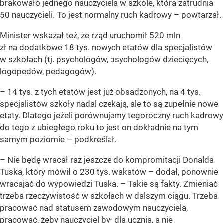
brakowało jednego nauczyciela w szkole, która zatrudnia
50 nauczycieli. To jest normalny ruch kadrowy – powtarzał.
Minister wskazał też, że rząd uruchomił 520 mln
zł na dodatkowe 18 tys. nowych etatów dla specjalistów
w szkołach (tj. psychologów, psychologów dziecięcych,
logopedów, pedagogów).
– 14 tys. z tych etatów jest już obsadzonych, na 4 tys.
specjalistów szkoły nadal czekają, ale to są zupełnie nowe
etaty. Dlatego jeżeli porównujemy tegoroczny ruch kadrowy
do tego z ubiegłego roku to jest on dokładnie na tym
samym poziomie – podkreślał.
– Nie będę wracał raz jeszcze do kompromitacji Donalda
Tuska, który mówił o 230 tys. wakatów – dodał, ponownie
wracajać do wypowiedzi Tuska. – Takie są fakty. Zmieniać
trzeba rzeczywistość w szkołach w dalszym ciągu. Trzeba
pracować nad statusem zawodowym nauczyciela,
pracować, żeby nauczyciel był dla ucznia, a nie