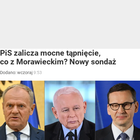
PiS zalicza mocne tąpnięcie,
co z Morawieckim? Nowy sondaż
Dodano:
wczoraj
9:53