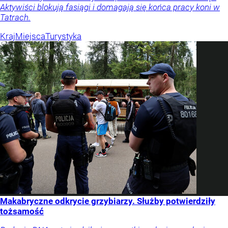
Aktywiści blokują fasiągi i domagają się końca pracy koni w
Tatrach.
Kraj
Miejsca
Turystyka
Makabryczne odkrycie grzybiarzy. Służby potwierdziły
tożsamość