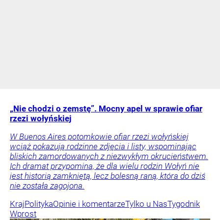
„Nie chodzi o zemstę”. Mocny apel w sprawie ofiar
rzezi wołyńskiej
W Buenos Aires potomkowie ofiar rzezi wołyńskiej
wciąż pokazują rodzinne zdjęcia i listy, wspominając
bliskich zamordowanych z niezwykłym okrucieństwem.
Ich dramat przypomina, że dla wielu rodzin Wołyń nie
jest historią zamkniętą, lecz bolesną raną, która do dziś
nie została zagojona.
Kraj
Polityka
Opinie i komentarze
Tylko u Nas
Tygodnik
Wprost