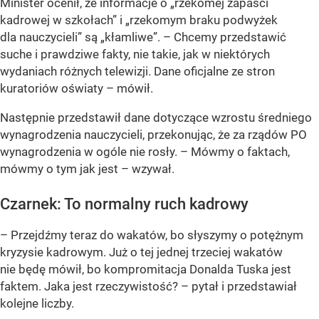
Minister ocenił, że informacje o „rzekomej zapaści
kadrowej w szkołach” i „rzekomym braku podwyżek
dla nauczycieli” są „kłamliwe”. – Chcemy przedstawić
suche i prawdziwe fakty, nie takie, jak w niektórych
wydaniach różnych telewizji. Dane oficjalne ze stron
kuratoriów oświaty – mówił.
Następnie przedstawił dane dotyczące wzrostu średniego
wynagrodzenia nauczycieli, przekonując, że za rządów PO
wynagrodzenia w ogóle nie rosły. – Mówmy o faktach,
mówmy o tym jak jest – wzywał.
Czarnek: To normalny ruch kadrowy
– Przejdźmy teraz do wakatów, bo słyszymy o potężnym
kryzysie kadrowym. Już o tej jednej trzeciej wakatów
nie będę mówił, bo kompromitacja Donalda Tuska jest
faktem. Jaka jest rzeczywistość? – pytał i przedstawiał
kolejne liczby.