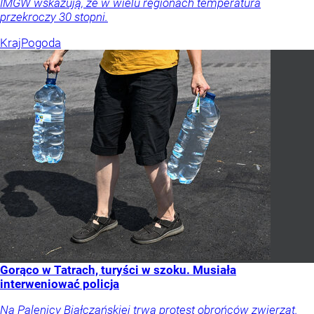
IMGW wskazują, że w wielu regionach temperatura
przekroczy 30 stopni.
Kraj
Pogoda
Gorąco w Tatrach, turyści w szoku. Musiała
interweniować policja
Na Palenicy Białczańskiej trwa protest obrońców zwierząt.