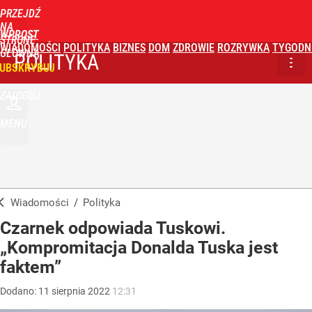
PRZEJDŹ
NA
WPROST
STRONĘ
WIADOMOŚCI
POLITYKA
BIZNES
DOM
ZDROWIE
ROZRYWKA
TYGODN
GŁÓWNĄ
POLITYKA
UBSKRYBUJ
ZALOGUJ
MENU
Wiadomości
/
Polityka
Czarnek odpowiada Tuskowi.
„Kompromitacja Donalda Tuska jest
faktem”
Dodano:
11
sierpnia
2022
12:31