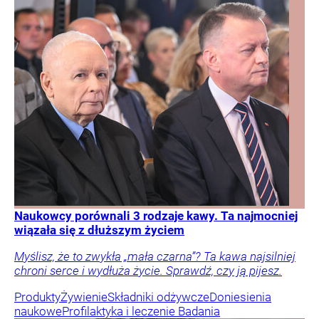
Naukowcy porównali 3 rodzaje kawy. Ta najmocniej
wiązała się z dłuższym życiem
Myślisz, że to zwykła „mała czarna”? Ta kawa najsilniej
chroni serce i wydłuża życie. Sprawdź, czy ją pijesz.
Produkty
Żywienie
Składniki odżywcze
Doniesienia
naukowe
Profilaktyka i leczenie
Badania