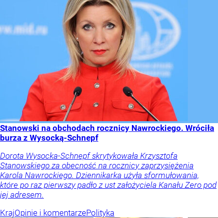
Stanowski na obchodach rocznicy Nawrockiego. Wróciła
burza z Wysocką-Schnepf
Dorota Wysocka-Schnepf skrytykowała Krzysztofa
Stanowskiego za obecność na rocznicy zaprzysiężenia
Karola Nawrockiego. Dziennikarka użyła sformułowania,
które po raz pierwszy padło z ust założyciela Kanału Zero pod
jej adresem.
Kraj
Opinie i komentarze
Polityka