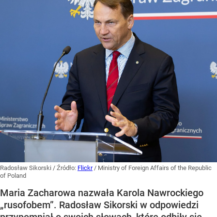
Radosław Sikorski
/ Źródło:
Flickr
/
Ministry of Foreign Affairs of the Republic
of Poland
Maria Zacharowa nazwała Karola Nawrockiego
„rusofobem”. Radosław Sikorski w odpowiedzi
przypomniał o swoich słowach, które odbiły się