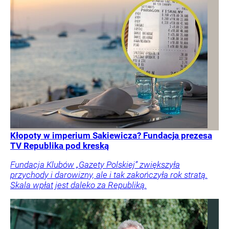
Kłopoty w imperium Sakiewicza? Fundacja prezesa
TV Republika pod kreską
Fundacja Klubów „Gazety Polskiej” zwiększyła
przychody i darowizny, ale i tak zakończyła rok stratą.
Skala wpłat jest daleko za Republiką.