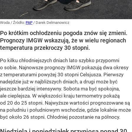
Woda
/ Źródło:
PAP
/
Darek Delmanowicz
Po krótkim ochłodzeniu pogoda znów się zmieni.
Prognozy IMGW wskazują, że w wielu regionach
temperatura przekroczy 30 stopni.
Po kilku chłodniejszych dniach lato szybko przypomni
o sobie. Najnowsze prognozy IMGW pokazują dwa okresy
z temperaturami powyżej 30 stopni Celsjusza. Pierwszy
nadejdzie już w najbliższych dniach, a drugi może być
jeszcze bardziej intensywny. Sobota ma być spokojna,
ale cieplejsza. W większości kraju termometry pokażą
od 20 do 25 stopni. Najwyższe wartości prognozowane są
na południu i południowym wschodzie, gdzie lokalnie może
być około 26 stopni. Chłodniej pozostanie na północy.
Niedziela i poniedziałek przyniosą ponad 30