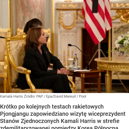
Kamala Harris
Źródło:
PAP
/
Epa/David Mareuil / Pool
Krótko po kolejnych testach rakietowych
Pjongjangu zapowiedziano wizytę wiceprezydent
Stanów Zjednoczonych Kamali Harris w strefie
zdemilitaryzowanej pomiędzy Koreą Północną