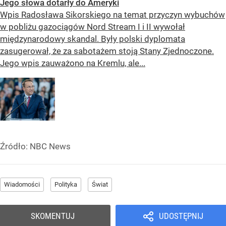
Jego słowa dotarły do Ameryki
Wpis Radosława Sikorskiego na temat przyczyn wybuchów
w pobliżu gazociągów Nord Stream I i II wywołał
międzynarodowy skandal. Były polski dyplomata
zasugerował, że za sabotażem stoją Stany Zjednoczone.
Jego wpis zauważono na Kremlu, ale...
Źródło:
NBC News
Wiadomości
Polityka
Świat
SKOMENTUJ
UDOSTĘPNIJ