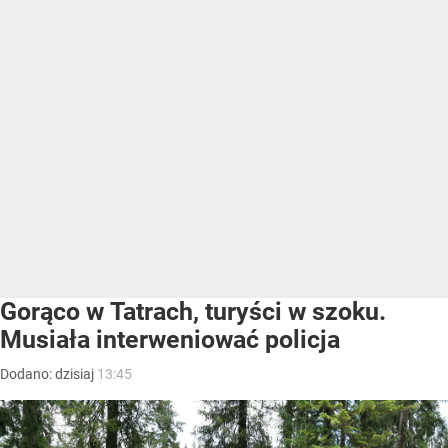
Gorąco w Tatrach, turyści w szoku.
Musiała interweniować policja
Dodano:
dzisiaj
13:45