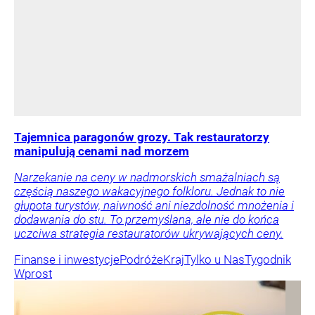
Tajemnica paragonów grozy. Tak restauratorzy
manipulują cenami nad morzem
Narzekanie na ceny w nadmorskich smażalniach są
częścią naszego wakacyjnego folkloru. Jednak to nie
głupota turystów, naiwność ani niezdolność mnożenia i
dodawania do stu. To przemyślana, ale nie do końca
uczciwa strategia restauratorów ukrywających ceny.
Finanse i inwestycje
Podróże
Kraj
Tylko u Nas
Tygodnik
Wprost