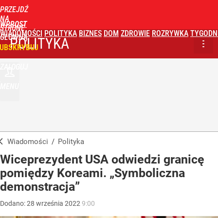
PRZEJDŹ
NA
WPROST
STRONĘ
WIADOMOŚCI
POLITYKA
BIZNES
DOM
ZDROWIE
ROZRYWKA
TYGODN
GŁÓWNĄ
POLITYKA
UBSKRYBUJ
ZALOGUJ
MENU
Wiadomości
/
Polityka
Wiceprezydent USA odwiedzi granicę
pomiędzy Koreami. „Symboliczna
demonstracja”
Dodano:
28
września
2022
9:00