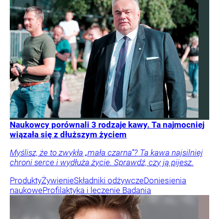
Naukowcy porównali 3 rodzaje kawy. Ta najmocniej
wiązała się z dłuższym życiem
Myślisz, że to zwykła „mała czarna”? Ta kawa najsilniej
chroni serce i wydłuża życie. Sprawdź, czy ją pijesz.
Produkty
Żywienie
Składniki odżywcze
Doniesienia
naukowe
Profilaktyka i leczenie
Badania