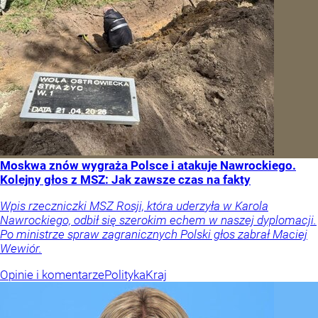
Moskwa znów wygraża Polsce i atakuje Nawrockiego.
Kolejny głos z MSZ: Jak zawsze czas na fakty
Wpis rzeczniczki MSZ Rosji, która uderzyła w Karola
Nawrockiego, odbił się szerokim echem w naszej dyplomacji.
Po ministrze spraw zagranicznych Polski głos zabrał Maciej
Wewiór.
Opinie i komentarze
Polityka
Kraj