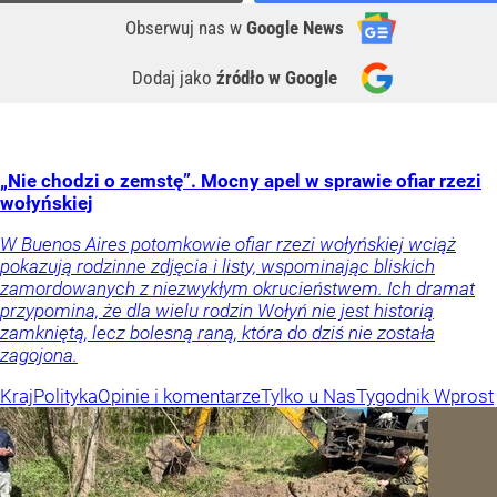
Obserwuj nas
w
Google News
Dodaj jako
źródło w Google
„Nie chodzi o zemstę”. Mocny apel w sprawie ofiar rzezi
wołyńskiej
W Buenos Aires potomkowie ofiar rzezi wołyńskiej wciąż
pokazują rodzinne zdjęcia i listy, wspominając bliskich
zamordowanych z niezwykłym okrucieństwem. Ich dramat
przypomina, że dla wielu rodzin Wołyń nie jest historią
zamkniętą, lecz bolesną raną, która do dziś nie została
zagojona.
Kraj
Polityka
Opinie i komentarze
Tylko u Nas
Tygodnik Wprost