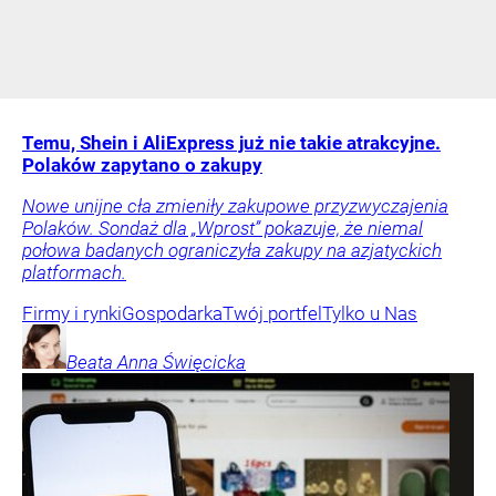
Temu, Shein i AliExpress już nie takie atrakcyjne.
Polaków zapytano o zakupy
Nowe unijne cła zmieniły zakupowe przyzwyczajenia
Polaków. Sondaż dla „Wprost” pokazuje, że niemal
połowa badanych ograniczyła zakupy na azjatyckich
platformach.
Firmy i rynki
Gospodarka
Twój portfel
Tylko u Nas
Beata Anna
Święcicka