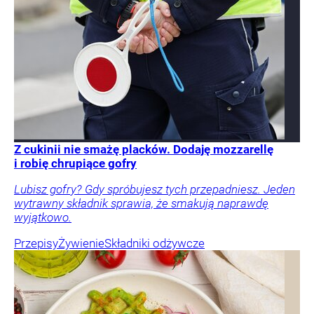
Z cukinii nie smażę placków. Dodaję mozzarellę
i robię chrupiące gofry
Lubisz gofry? Gdy spróbujesz tych przepadniesz. Jeden
wytrawny składnik sprawia, że smakują naprawdę
wyjątkowo.
Przepisy
Żywienie
Składniki odżywcze