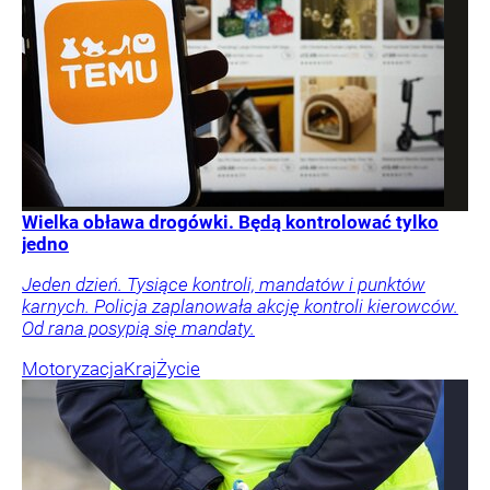
Wielka obława drogówki. Będą kontrolować tylko
jedno
Jeden dzień. Tysiące kontroli, mandatów i punktów
karnych. Policja zaplanowała akcję kontroli kierowców.
Od rana posypią się mandaty.
Motoryzacja
Kraj
Życie