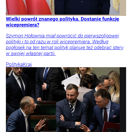
Wielki powrót znanego polityka. Dostanie funkcję
wicepremiera?
Szymon Hołownia miał powrócić do pierwszoligowej
polityki i to od razu w roli wicepremiera. Według
pogłosek na ten temat polityk planuje też odebrać stery
w swojej własnej partii.
Polityka
Kraj