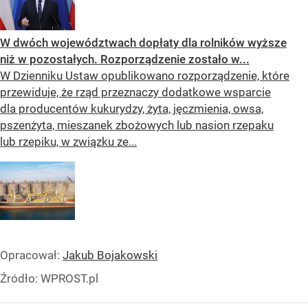
W dwóch województwach dopłaty dla rolników wyższe
niż w pozostałych. Rozporządzenie zostało w...
W Dzienniku Ustaw opublikowano rozporządzenie, które
przewiduje, że rząd przeznaczy dodatkowe wsparcie
dla producentów kukurydzy, żyta, jęczmienia, owsa,
pszenżyta, mieszanek zbożowych lub nasion rzepaku
lub rzepiku, w związku ze...
Opracował:
Jakub Bojakowski
Źródło:
WPROST.pl