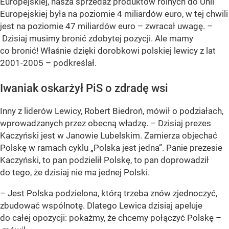
Europejskiej, nasza sprzedaż produktów rolnych do Unii
Europejskiej była na poziomie 4 miliardów euro, w tej chwili
jest na poziomie 47 miliardów euro – zwracał uwagę. –
Dzisiaj musimy bronić zdobytej pozycji. Ale mamy
co bronić! Właśnie dzięki dorobkowi polskiej lewicy z lat
2001-2005 – podkreślał.
Iwaniak oskarżył PiS o zdradę wsi
Inny z liderów Lewicy, Robert Biedroń, mówił o podziałach,
wprowadzanych przez obecną władzę. – Dzisiaj prezes
Kaczyński jest w Janowie Lubelskim. Zamierza objechać
Polskę w ramach cyklu „Polska jest jedna”. Panie prezesie
Kaczyński, to pan podzielił Polskę, to pan doprowadził
do tego, że dzisiaj nie ma jednej Polski.
– Jest Polska podzielona, którą trzeba znów zjednoczyć,
zbudować wspólnotę. Dlatego Lewica dzisiaj apeluje
do całej opozycji: pokażmy, że chcemy połączyć Polskę –