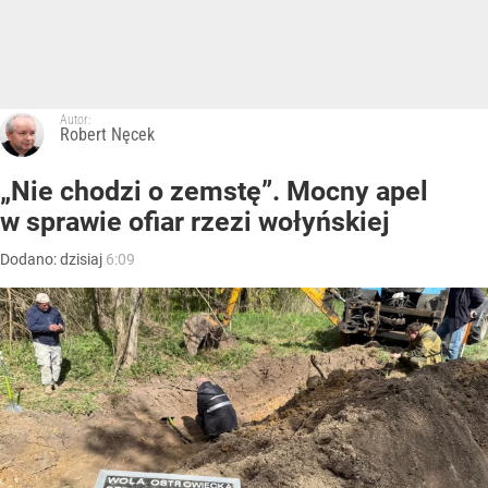
Autor:
Robert Nęcek
„Nie chodzi o zemstę”. Mocny apel
w sprawie ofiar rzezi wołyńskiej
Dodano:
dzisiaj
6:09