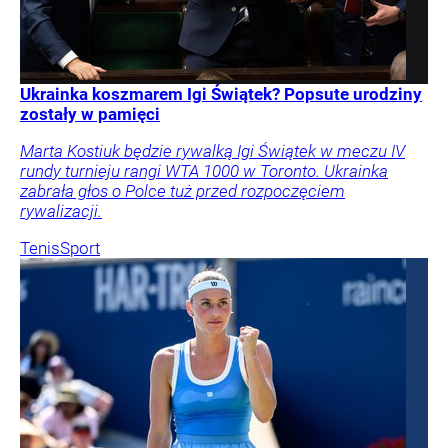
Ukrainka koszmarem Igi Świątek? Popsute urodziny
zostały w pamięci
Marta Kostiuk będzie rywalką Igi Świątek w meczu IV
rundy turnieju rangi WTA 1000 w Toronto. Ukrainka
zabrała głos o Polce tuż przed rozpoczęciem
rywalizacji.
Tenis
Sport