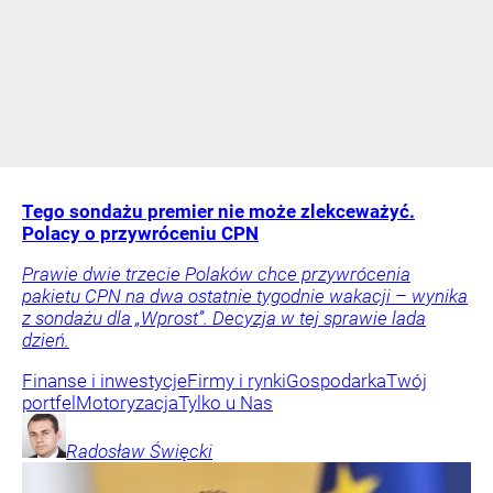
Tego sondażu premier nie może zlekceważyć.
Polacy o przywróceniu CPN
Prawie dwie trzecie Polaków chce przywrócenia
pakietu CPN na dwa ostatnie tygodnie wakacji – wynika
z sondażu dla „Wprost”. Decyzja w tej sprawie lada
dzień.
Finanse i inwestycje
Firmy i rynki
Gospodarka
Twój
portfel
Motoryzacja
Tylko u Nas
Radosław
Święcki