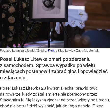
Pogrzeb Łukasza Litewki
/ Źródło:
Flickr
/
Klub Lewicy, Zack Masternak
Poseł Łukasz Litewka zmarł po zderzeniu
z samochodem. Sprawca wypadku po wielu
miesiącach postanowił zabrać głos i opowiedzieć
o zdarzeniu.
Poseł Łukasz Litewka 23 kwietnia jechał prawidłowo
na rowerze, kiedy został śmiertelnie potrącony przez
Sławomira K. Mężczyzna zjechał na przeciwległy pas ruchu,
choć nie potrafi dziś wyjaśnić, jak do tego doszło. Przez