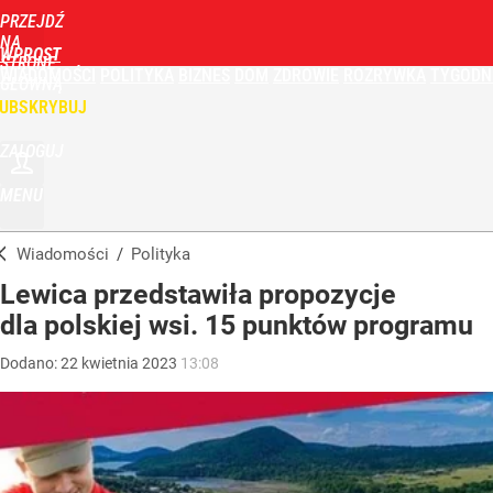
PRZEJDŹ
NA
WPROST
STRONĘ
WIADOMOŚCI
POLITYKA
BIZNES
DOM
ZDROWIE
ROZRYWKA
TYGODN
GŁÓWNĄ
UBSKRYBUJ
ZALOGUJ
MENU
Wiadomości
/
Polityka
Lewica przedstawiła propozycje
dla polskiej wsi. 15 punktów programu
Dodano:
22
kwietnia
2023
13:08