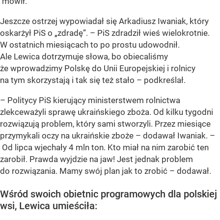
mówił.
Jeszcze ostrzej wypowiadał się Arkadiusz Iwaniak, który
oskarżył PiS o „zdradę”. – PiS zdradził wieś wielokrotnie.
W ostatnich miesiącach to po prostu udowodnił.
Ale Lewica dotrzymuje słowa, bo obiecaliśmy
że wprowadzimy Polskę do Unii Europejskiej i rolnicy
na tym skorzystają i tak się też stało – podkreślał.
– Politycy PiS kierujący ministerstwem rolnictwa
zlekceważyli sprawę ukraińskiego zboża. Od kilku tygodni
rozwiązują problem, który sami stworzyli. Przez miesiące
przymykali oczy na ukraińskie zboże – dodawał Iwaniak. –
Od lipca wjechały 4 mln ton. Kto miał na nim zarobić ten
zarobił. Prawda wyjdzie na jaw! Jest jednak problem
do rozwiązania. Mamy swój plan jak to zrobić – dodawał.
Wśród swoich obietnic programowych dla polskiej
wsi, Lewica umieściła: