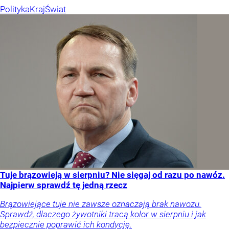
Polityka
Kraj
Świat
Tuje brązowieją w sierpniu? Nie sięgaj od razu po nawóz.
Najpierw sprawdź tę jedną rzecz
Brązowiejące tuje nie zawsze oznaczają brak nawozu.
Sprawdź, dlaczego żywotniki tracą kolor w sierpniu i jak
bezpiecznie poprawić ich kondycję.