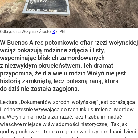
Odkrycie na Wołyniu
/ Źródło:
X
/
IPN
W Buenos Aires potomkowie ofiar rzezi wołyńskiej
wciąż pokazują rodzinne zdjęcia i listy,
wspominając bliskich zamordowanych
z niezwykłym okrucieństwem. Ich dramat
przypomina, że dla wielu rodzin Wołyń nie jest
historią zamkniętą, lecz bolesną raną, która
do dziś nie została zagojona.
Lektura „Dokumentów zbrodni wołyńskiej” jest porażająca
i jednocześnie wzywająca do rachunku sumienia. Mordów
na Wołyniu nie można zamazać, lecz trzeba im nadać
właściwe miejsce w świadomości historycznej. Tak jak
godny pochówek i troska o grób świadczy o miłości dzieci