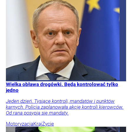
Wielka obława drogówki. Będą kontrolować tylko
jedno
Jeden dzień. Tysiące kontroli, mandatów i punktów
karnych. Policja zaplanowała akcję kontroli kierowców.
Od rana posypią się mandaty.
Motoryzacja
Kraj
Życie