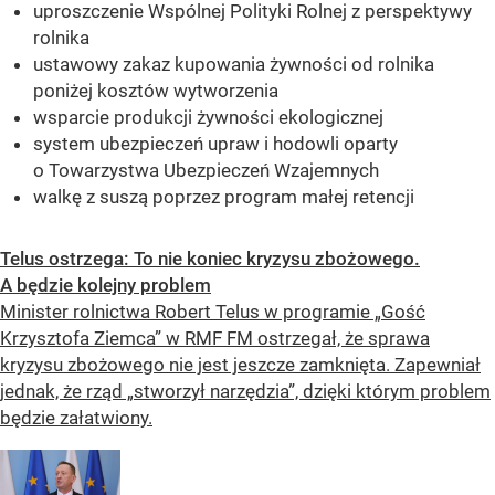
uproszczenie Wspólnej Polityki Rolnej z perspektywy
rolnika
ustawowy zakaz kupowania żywności od rolnika
poniżej kosztów wytworzenia
wsparcie produkcji żywności ekologicznej
system ubezpieczeń upraw i hodowli oparty
o Towarzystwa Ubezpieczeń Wzajemnych
walkę z suszą poprzez program małej retencji
Telus ostrzega: To nie koniec kryzysu zbożowego.
A będzie kolejny problem
Minister rolnictwa Robert Telus w programie „Gość
Krzysztofa Ziemca” w RMF FM ostrzegał, że sprawa
kryzysu zbożowego nie jest jeszcze zamknięta. Zapewniał
jednak, że rząd „stworzył narzędzia”, dzięki którym problem
będzie załatwiony.