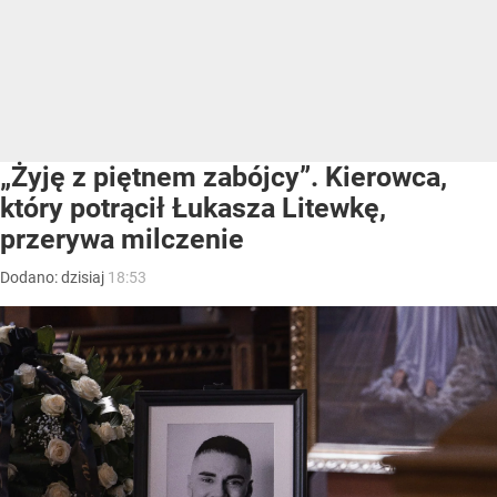
„Żyję z piętnem zabójcy”. Kierowca,
który potrącił Łukasza Litewkę,
przerywa milczenie
Dodano:
dzisiaj
18:53