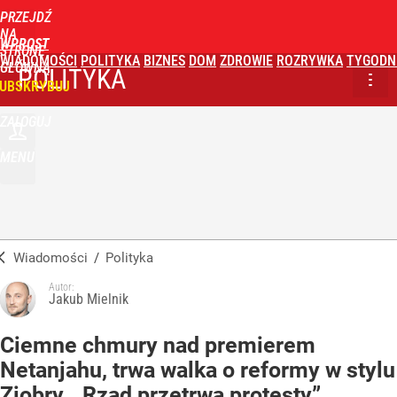
PRZEJDŹ
NA
WPROST
STRONĘ
WIADOMOŚCI
POLITYKA
BIZNES
DOM
ZDROWIE
ROZRYWKA
TYGODN
GŁÓWNĄ
POLITYKA
UBSKRYBUJ
ZALOGUJ
MENU
Wiadomości
/
Polityka
Autor:
Jakub Mielnik
Ciemne chmury nad premierem
Netanjahu, trwa walka o reformy w stylu
Ziobry. „Rząd przetrwa protesty”