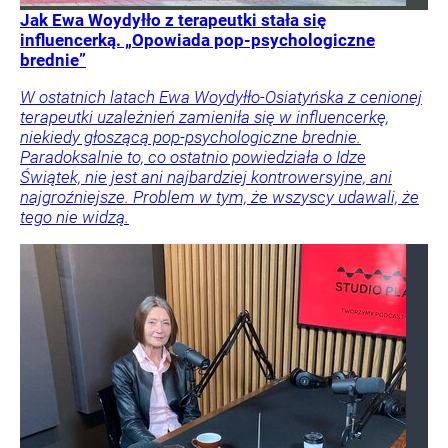
Jak Ewa Woydyłło z terapeutki stała się
influencerką. „Opowiada pop-psychologiczne
brednie”
W ostatnich latach Ewa Woydyłło-Osiatyńska z cenionej
terapeutki uzależnień zamieniła się w influencerkę,
niekiedy głoszącą pop-psychologiczne brednie.
Paradoksalnie to, co ostatnio powiedziała o Idze
Świątek, nie jest ani najbardziej kontrowersyjne, ani
najgroźniejsze. Problem w tym, że wszyscy udawali, że
tego nie widzą.