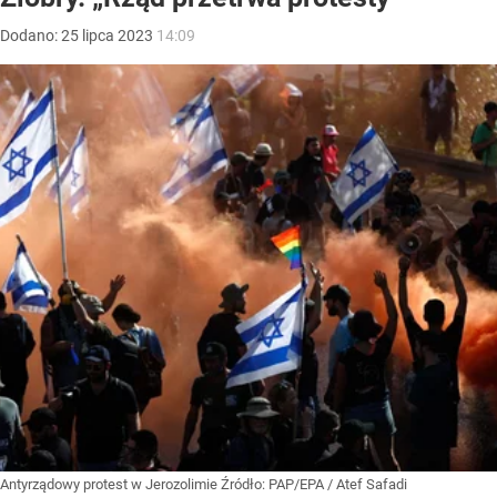
Dodano:
25
lipca
2023
14:09
Antyrządowy protest w Jerozolimie
Źródło:
PAP/EPA
/
Atef Safadi