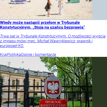
Wtedy może nastąpić przełom w Trybunale
Konstytucyjnym. „Stoją na szańcu bezprawia”
Trwa pat w Trybunale Konstytucyjnym. O możliwości wyjścia
z impasu mówi mec. Michał Wawrykiewicz, prawnik i
europoseł KO.
Kraj
Polityka
Opinie i komentarze