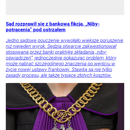
Sąd rozprawił się z bankową fikcją. „Niby-
potrącenia” pod ostrzałem
Jedno sądowe pouczenie wywołało większe poruszenie
niż niejeden wyrok. Sędzia otwarcie zakwestionował
stosowaną przez banki praktykę składania „niby-
oświadczeń”, jednocześnie pokazując problem, który
może nabrać szczególnego znaczenia po wejściu w
życie nowej ustawy frankowej. Stawką są nie tylko
zasady procesu, ale także tysiące złotych kosztów.