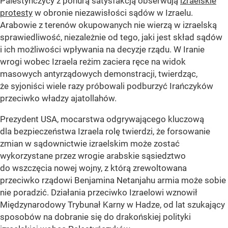
Palestyńczycy z ponurą satysfakcją obserwują
izraelskie
protesty
w obronie niezawisłości sądów w Izraelu.
Arabowie z terenów okupowanych nie wierzą w izraelską
sprawiedliwość, niezależnie od tego, jaki jest skład sądów
i ich możliwości wpływania na decyzje rządu. W Iranie
wrogi wobec Izraela reżim zaciera ręce na widok
masowych antyrządowych demonstracji, twierdząc,
że syjoniści wiele razy próbowali podburzyć Irańczyków
przeciwko władzy ajatollahów.
Prezydent USA, mocarstwa odgrywającego kluczową
dla bezpieczeństwa Izraela rolę twierdzi, że forsowanie
zmian w sądownictwie izraelskim może zostać
wykorzystane przez wrogie arabskie sąsiedztwo
do wszczęcia nowej wojny, z którą zrewoltowana
przeciwko rządowi Benjamina Netanjahu armia może sobie
nie poradzić. Działania przeciwko Izraelowi wznowił
Międzynarodowy Trybunał Karny w Hadze, od lat szukający
sposobów na dobranie się do drakońskiej polityki