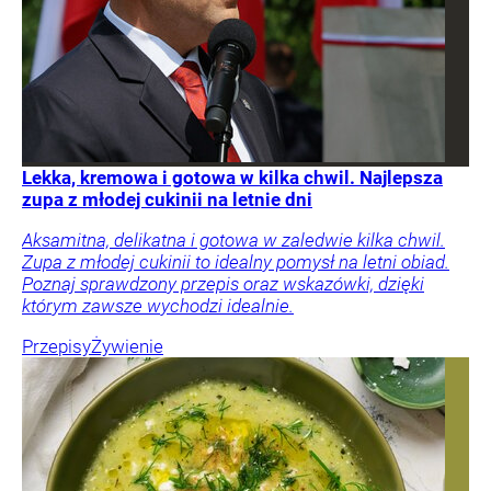
Lekka, kremowa i gotowa w kilka chwil. Najlepsza
zupa z młodej cukinii na letnie dni
Aksamitna, delikatna i gotowa w zaledwie kilka chwil.
Zupa z młodej cukinii to idealny pomysł na letni obiad.
Poznaj sprawdzony przepis oraz wskazówki, dzięki
którym zawsze wychodzi idealnie.
Przepisy
Żywienie