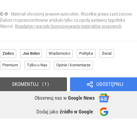
© ℗
Materiał chroniony prawem autorskim. Wszelkie prawa zastrzeżone.
Dalsze rozpowszechnianie artykułu tylko za zgodą wydawcy tygodnika
Wprost.
Regulamin i warunki licencjonowania materiałów prasowych
.
Ziobro
Joe Biden
Wiadomości
Polityka
Świat
Premium
Tylko u Nas
Opinie i komentarze
SKOMENTUJ
UDOSTĘPNIJ
1
Obserwuj nas
w
Google News
Dodaj jako
źródło w Google