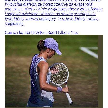
Wybuchła dlatego, że coraz częściej za ekspercką
analizę uznajemy opinie wygłaszane bez wiedzy, faktów
i odpowiedzialności. Internet od dawna premiuje nie
tych, którzy wiedzą najwięcej, lecz tych, którzy mówią
najgłośniej.
Opinie i komentarze
Kraj
Sport
Tylko u Nas