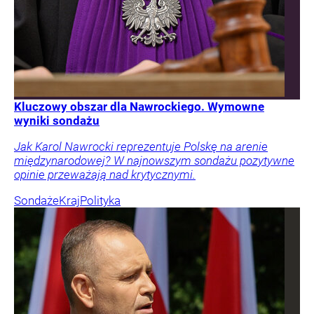
Kluczowy obszar dla Nawrockiego. Wymowne
wyniki sondażu
Jak Karol Nawrocki reprezentuje Polskę na arenie
międzynarodowej? W najnowszym sondażu pozytywne
opinie przeważają nad krytycznymi.
Sondaże
Kraj
Polityka