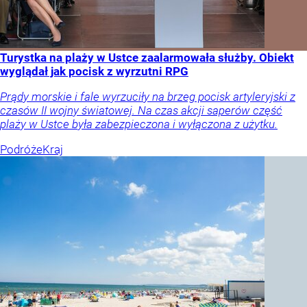
Turystka na plaży w Ustce zaalarmowała służby. Obiekt
wyglądał jak pocisk z wyrzutni RPG
Prądy morskie i fale wyrzuciły na brzeg pocisk artyleryjski z
czasów II wojny światowej. Na czas akcji saperów część
plaży w Ustce była zabezpieczona i wyłączona z użytku.
Podróże
Kraj