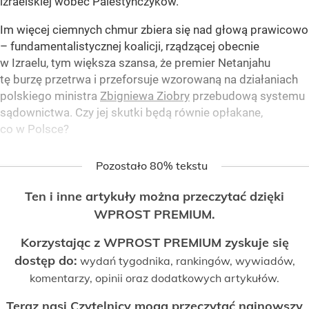
izraelskiej wobec Palestyńczyków.
Im więcej ciemnych chmur zbiera się nad głową prawicowo
– fundamentalistycznej koalicji, rządzącej obecnie
w Izraelu, tym większa szansa, że premier Netanjahu
tę burzę przetrwa i przeforsuje wzorowaną na działaniach
polskiego ministra
Zbigniewa Ziobry
przebudową systemu
sądownictwa. Czy jej skutki będą równie opłakane,
co w Polsce?
Pozostało 80% tekstu
Ten i inne artykuły można przeczytać dzięki
WPROST PREMIUM.
Korzystając z WPROST PREMIUM zyskuje się
dostęp do:
wydań tygodnika, rankingów, wywiadów,
komentarzy, opinii oraz dodatkowych artykułów.
Teraz nasi Czytelnicy mogą przeczytać najnowszy