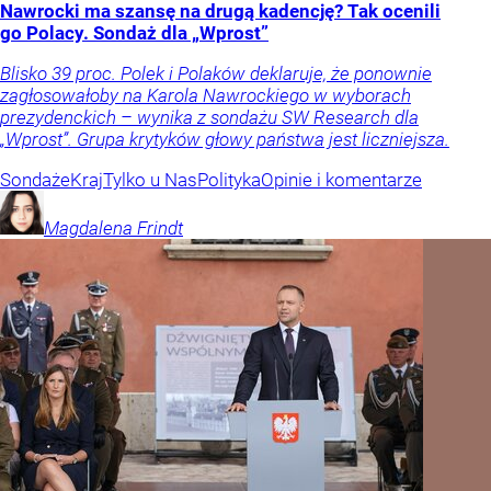
Nawrocki ma szansę na drugą kadencję? Tak ocenili
go Polacy. Sondaż dla „Wprost”
Blisko 39 proc. Polek i Polaków deklaruje, że ponownie
zagłosowałoby na Karola Nawrockiego w wyborach
prezydenckich – wynika z sondażu SW Research dla
„Wprost”. Grupa krytyków głowy państwa jest liczniejsza.
Sondaże
Kraj
Tylko u Nas
Polityka
Opinie i komentarze
Magdalena
Frindt