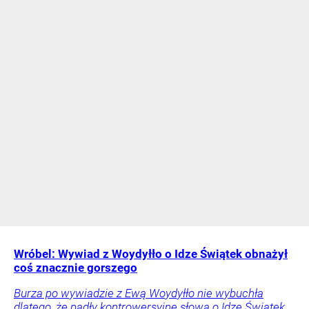
Wróbel: Wywiad z Woydyłło o Idze Świątek obnażył
coś znacznie gorszego
Burza po wywiadzie z Ewą Woydyłło nie wybuchła
dlatego, że padły kontrowersyjne słowa o Idze Świątek.