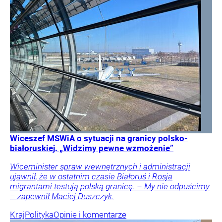
Wiceszef MSWiA o sytuacji na granicy polsko-
białoruskiej. „Widzimy pewne wzmożenie”
Wiceminister spraw wewnętrznych i administracji
ujawnił, że w ostatnim czasie Białoruś i Rosja
migrantami testują polską granicę. – My nie odpuścimy
– zapewnił Maciej Duszczyk.
Kraj
Polityka
Opinie i komentarze