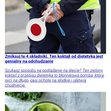
Zmiksuj te 4 składniki. Ten koktajl od dietetyka jest
genialny na odchudzanie
Szukasz sposobu na podjadanie na diecie? Ten zielony
koktajl z przepisu dietetyka to błonnikowa bomba, która
syci na długo, gasi ochotę na słodkie i ułatwia
chudnięcie.