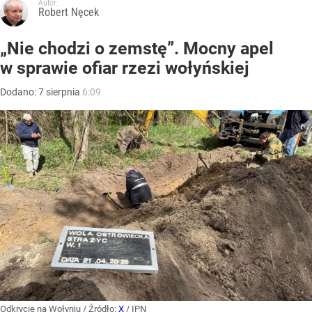
Autor:
Robert Nęcek
„Nie chodzi o zemstę”. Mocny apel
w sprawie ofiar rzezi wołyńskiej
Dodano:
7
sierpnia
6:09
Odkrycie na Wołyniu
/ Źródło:
X
/
IPN