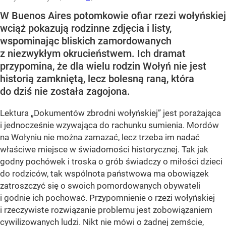
W Buenos Aires potomkowie ofiar rzezi wołyńskiej
wciąż pokazują rodzinne zdjęcia i listy,
wspominając bliskich zamordowanych
z niezwykłym okrucieństwem. Ich dramat
przypomina, że dla wielu rodzin Wołyń nie jest
historią zamkniętą, lecz bolesną raną, która
do dziś nie została zagojona.
Lektura „Dokumentów zbrodni wołyńskiej” jest porażająca
i jednocześnie wzywająca do rachunku sumienia. Mordów
na Wołyniu nie można zamazać, lecz trzeba im nadać
właściwe miejsce w świadomości historycznej. Tak jak
godny pochówek i troska o grób świadczy o miłości dzieci
do rodziców, tak wspólnota państwowa ma obowiązek
zatroszczyć się o swoich pomordowanych obywateli
i godnie ich pochować. Przypomnienie o rzezi wołyńskiej
i rzeczywiste rozwiązanie problemu jest zobowiązaniem
cywilizowanych ludzi. Nikt nie mówi o żadnej zemście,