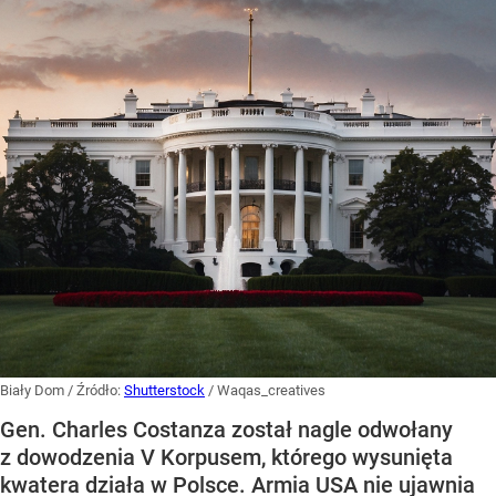
Biały Dom
/ Źródło:
Shutterstock
/
Waqas_creatives
Gen. Charles Costanza został nagle odwołany
z dowodzenia V Korpusem, którego wysunięta
kwatera działa w Polsce. Armia USA nie ujawnia