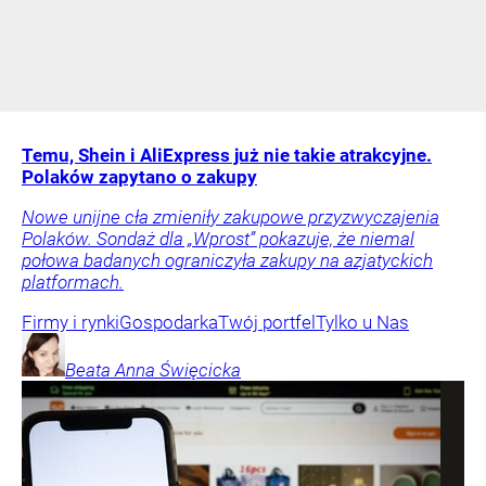
Temu, Shein i AliExpress już nie takie atrakcyjne.
Polaków zapytano o zakupy
Nowe unijne cła zmieniły zakupowe przyzwyczajenia
Polaków. Sondaż dla „Wprost” pokazuje, że niemal
połowa badanych ograniczyła zakupy na azjatyckich
platformach.
Firmy i rynki
Gospodarka
Twój portfel
Tylko u Nas
Beata Anna
Święcicka