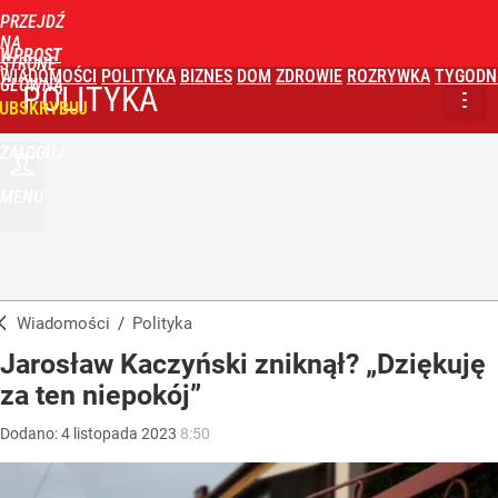
PRZEJDŹ
NA
WPROST
STRONĘ
WIADOMOŚCI
POLITYKA
BIZNES
DOM
ZDROWIE
ROZRYWKA
TYGODN
GŁÓWNĄ
POLITYKA
UBSKRYBUJ
ZALOGUJ
MENU
Wiadomości
/
Polityka
Jarosław Kaczyński zniknął? „Dziękuję
za ten niepokój”
Dodano:
4
listopada
2023
8:50