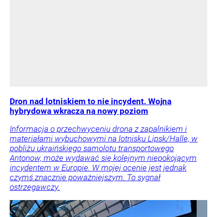
Dron nad lotniskiem to nie incydent. Wojna
hybrydowa wkracza na nowy poziom
Informacja o przechwyceniu drona z zapalnikiem i
materiałami wybuchowymi na lotnisku Lipsk/Halle, w
pobliżu ukraińskiego samolotu transportowego
Antonow, może wydawać się kolejnym niepokojącym
incydentem w Europie. W mojej ocenie jest jednak
czymś znacznie poważniejszym. To sygnał
ostrzegawczy.