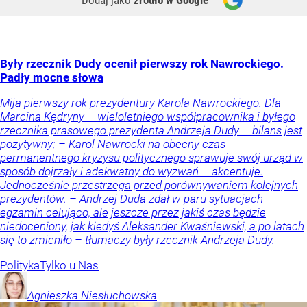
Były rzecznik Dudy ocenił pierwszy rok Nawrockiego.
Padły mocne słowa
Mija pierwszy rok prezydentury Karola Nawrockiego. Dla
Marcina Kędryny – wieloletniego współpracownika i byłego
rzecznika prasowego prezydenta Andrzeja Dudy – bilans jest
pozytywny: – Karol Nawrocki na obecny czas
permanentnego kryzysu politycznego sprawuje swój urząd w
sposób dojrzały i adekwatny do wyzwań – akcentuje.
Jednocześnie przestrzega przed porównywaniem kolejnych
prezydentów. – Andrzej Duda zdał w paru sytuacjach
egzamin celująco, ale jeszcze przez jakiś czas będzie
niedoceniony, jak kiedyś Aleksander Kwaśniewski, a po latach
się to zmieniło – tłumaczy były rzecznik Andrzeja Dudy.
Polityka
Tylko u Nas
Agnieszka
Niesłuchowska