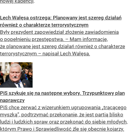
nowej kadencji
.
Lech Wałęsa ostrzega: Planowany jest szereg działań
również o charakterze terrorystycznym
Były prezydent zapowiedział złożenie zawiadomienia
o popełnieniu przestępstwa. – Mam informacje,
że planowane jest szereg działań również o charakterze
terrorystycznym – napisał Lech Wałęsa.
PiS szykuje się na następne wybory. Trzypunktowy plan
naprawczy
PiS chce zerwać z wizerunkiem ugrupowania „trącącego
myszką”, podtrzymać przekonanie, że jest partią blisko
ludzi i ludzkich spraw oraz przekonać do siebie młodych,
którym Prawo i Sprawiedliwość źle się obecnie kojarzy.