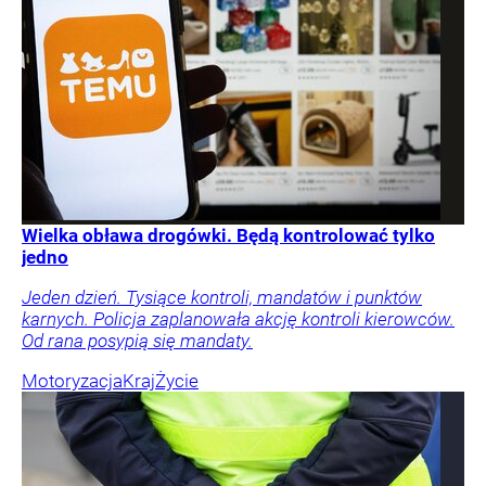
Wielka obława drogówki. Będą kontrolować tylko
jedno
Jeden dzień. Tysiące kontroli, mandatów i punktów
karnych. Policja zaplanowała akcję kontroli kierowców.
Od rana posypią się mandaty.
Motoryzacja
Kraj
Życie