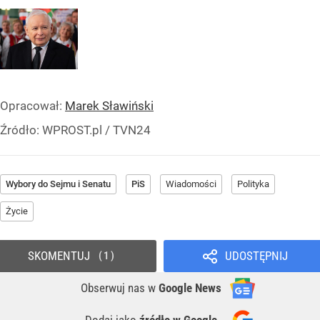
Opracował:
Marek Sławiński
Źródło:
WPROST.pl
/
TVN24
Wybory do Sejmu i Senatu
PiS
Wiadomości
Polityka
Życie
SKOMENTUJ
UDOSTĘPNIJ
1
Obserwuj nas
w
Google News
Dodaj jako
źródło w Google