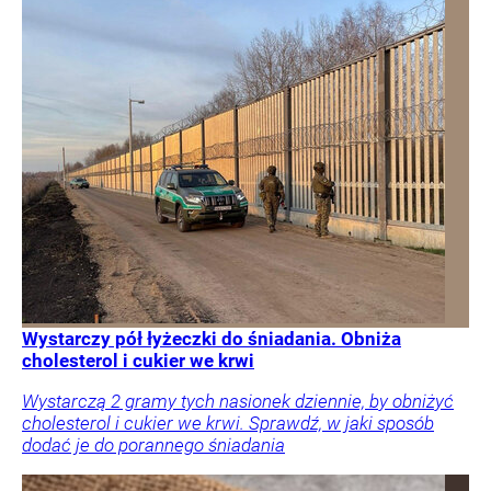
Wystarczy pół łyżeczki do śniadania. Obniża
cholesterol i cukier we krwi
Wystarczą 2 gramy tych nasionek dziennie, by obniżyć
cholesterol i cukier we krwi. Sprawdź, w jaki sposób
dodać je do porannego śniadania