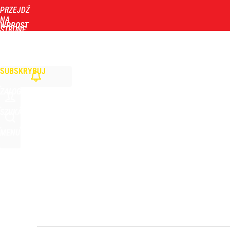
PRZEJDŹ
Udostępnij
3
Skomentuj
NA
WPROST
STRONĘ
GŁÓWNĄ
WIADOMOŚCI
POLITYKA
BIZNES
DOM
ZDROWIE
ROZRYWKA
TYGOD
Atak na 15-latka Kamiennej Górze. Trwa obława z
SUBSKRYBUJ
dodaj
ZALOGUJ
Cicha epidemia wśród Polek. Dane naprawdę niep
SZUKAJ
MENU
dodaj
Zełenski mógłby stracić władzę? Najnowszy sonda
1