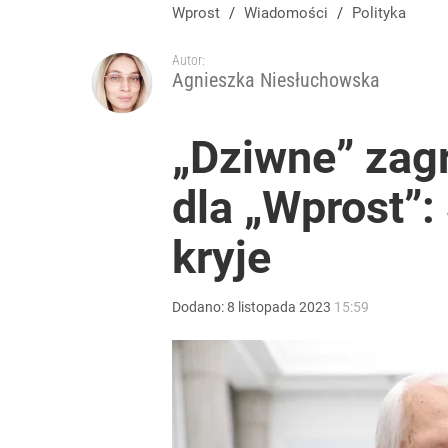
Masowe zatrucia nad polskim morzem. Wprowadz
Wprost
/
Wiadomości
/
Polityka
Autor:
dodaj
Agnieszka Niesłuchowska
„Żyję z piętnem zabójcy”. Kierowca, który potrącił
„Dziwne” zag
dla „Wprost”:
2
kryje
Tego sondażu premier nie może zlekceważyć. Pol
Dodano:
8
listopada
2023
15:59
8