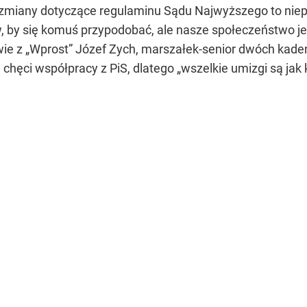
zmiany dotyczące regulaminu Sądu Najwyższego to niep
, by się komuś przypodobać, ale nasze społeczeństwo jes
ie z „Wprost” Józef Zych, marszałek-senior dwóch kad
hęci współpracy z PiS, dlatego „wszelkie umizgi są jak k