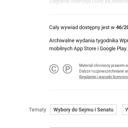
Zagrania Andrzeja Dudy są ostatni
Cały wywiad dostępny jest w
46/2
Archiwalne wydania tygodnika Wpr
mobilnych
App Store
i
Google Play
.
© ℗
Materiał chroniony prawem a
Dalsze rozpowszechnianie ar
Regulamin i warunki licencj
Wybory do Sejmu i Senatu
W