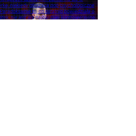
erkę, niekiedy głoszącą pop-psychologiczne
 Paradoksalnie to, co ostatnio powiedziała o
tek, nie jest ani najbardziej kontrowersyjne,
roźniejsze. Problem w tym, że wszyscy
 że tego nie widzą.
ie
Psychologia
Tylko
godnik