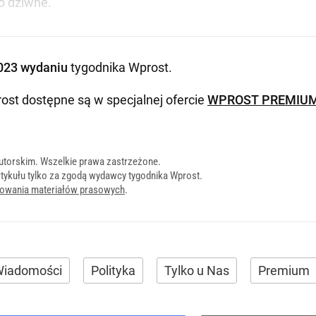
o dziwne.
023 wydaniu
tygodnika Wprost
.
ost dostępne są w specjalnej ofercie
WPROST PREMIU
utorskim. Wszelkie prawa zastrzeżone.
tykułu tylko za zgodą wydawcy tygodnika Wprost.
onowania materiałów prasowych
.
iadomości
Polityka
Tylko u Nas
Premium