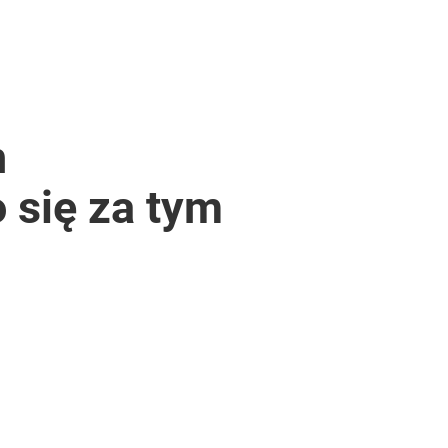
h
 się za tym