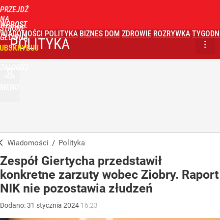
PRZEJDŹ
NA
WPROST
STRONĘ
WIADOMOŚCI
POLITYKA
BIZNES
DOM
ZDROWIE
ROZRYWKA
TYGODN
GŁÓWNĄ
POLITYKA
UBSKRYBUJ
ZALOGUJ
MENU
Wiadomości
/
Polityka
Zespół Giertycha przedstawił
konkretne zarzuty wobec Ziobry. Raport
NIK nie pozostawia złudzeń
Dodano:
31
stycznia
2024
16:23