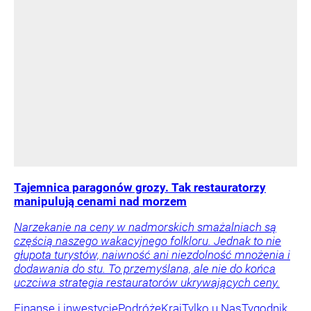
Tajemnica paragonów grozy. Tak restauratorzy
manipulują cenami nad morzem
Narzekanie na ceny w nadmorskich smażalniach są
częścią naszego wakacyjnego folkloru. Jednak to nie
głupota turystów, naiwność ani niezdolność mnożenia i
dodawania do stu. To przemyślana, ale nie do końca
uczciwa strategia restauratorów ukrywających ceny.
Finanse i inwestycje
Podróże
Kraj
Tylko u Nas
Tygodnik