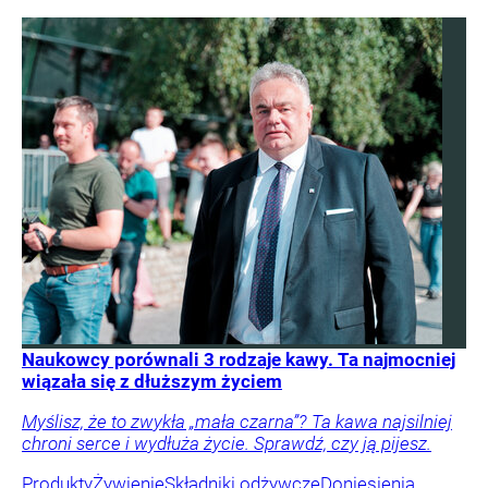
Naukowcy porównali 3 rodzaje kawy. Ta najmocniej
wiązała się z dłuższym życiem
Myślisz, że to zwykła „mała czarna”? Ta kawa najsilniej
chroni serce i wydłuża życie. Sprawdź, czy ją pijesz.
Produkty
Żywienie
Składniki odżywcze
Doniesienia