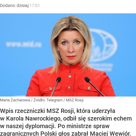
Dodano:
dzisiaj
17:01
Maria Zacharowa
/ Źródło:
Telegram
/
MSZ Rosji
Wpis rzeczniczki MSZ Rosji, która uderzyła
w Karola Nawrockiego, odbił się szerokim echem
w naszej dyplomacji. Po ministrze spraw
zagranicznych Polski głos zabrał Maciej Wewiór.