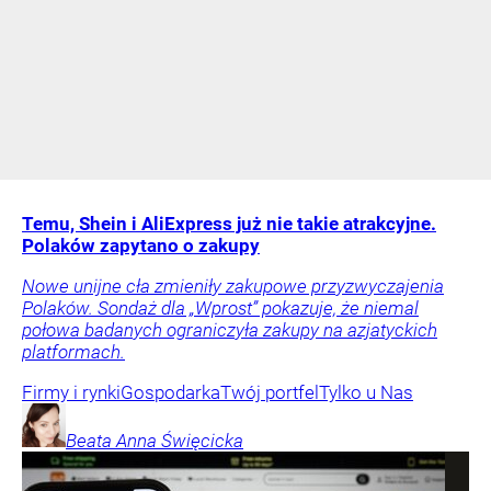
Temu, Shein i AliExpress już nie takie atrakcyjne.
Polaków zapytano o zakupy
Nowe unijne cła zmieniły zakupowe przyzwyczajenia
Polaków. Sondaż dla „Wprost” pokazuje, że niemal
połowa badanych ograniczyła zakupy na azjatyckich
platformach.
Firmy i rynki
Gospodarka
Twój portfel
Tylko u Nas
Beata Anna
Święcicka