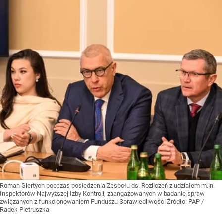
Roman Giertych podczas posiedzenia Zespołu ds. Rozliczeń z udziałem m.in.
Inspektorów Najwyższej Izby Kontroli, zaangażowanych w badanie spraw
związanych z funkcjonowaniem Funduszu Sprawiedliwości
Źródło:
PAP
/
Radek Pietruszka