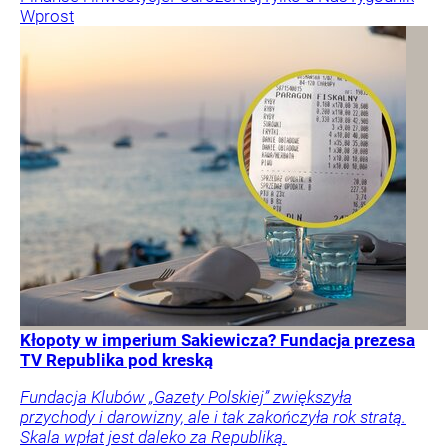
Wprost
Kłopoty w imperium Sakiewicza? Fundacja prezesa
TV Republika pod kreską
Fundacja Klubów „Gazety Polskiej” zwiększyła
przychody i darowizny, ale i tak zakończyła rok stratą.
Skala wpłat jest daleko za Republiką.