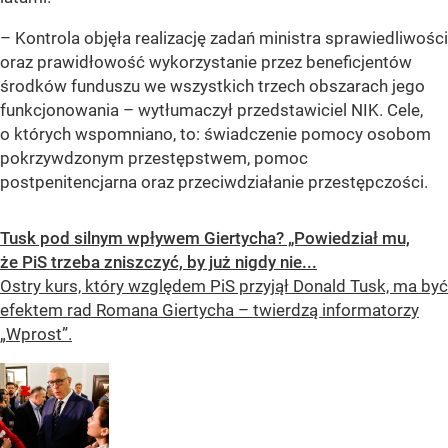
– Kontrola objęła realizację zadań ministra sprawiedliwości
oraz prawidłowość wykorzystanie przez beneficjentów
środków funduszu we wszystkich trzech obszarach jego
funkcjonowania – wytłumaczył przedstawiciel NIK. Cele,
o których wspomniano, to: świadczenie pomocy osobom
pokrzywdzonym przestępstwem, pomoc
postpenitencjarna oraz przeciwdziałanie przestępczości.
Tusk pod silnym wpływem Giertycha? „Powiedział mu,
że PiS trzeba zniszczyć, by już nigdy nie...
Ostry kurs, który względem PiS przyjął Donald Tusk, ma być
efektem rad Romana Giertycha – twierdzą informatorzy
„Wprost”.