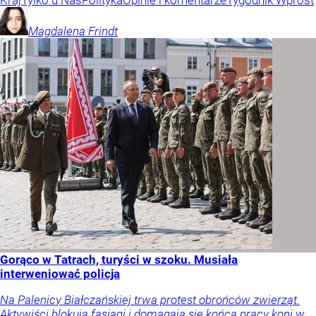
Kraj
Tylko u Nas
Polityka
Opinie i komentarze
Tygodnik Wprost
Magdalena
Frindt
Gorąco w Tatrach, turyści w szoku. Musiała
interweniować policja
Na Palenicy Białczańskiej trwa protest obrońców zwierząt.
Aktywiści blokują fasiągi i domagają się końca pracy koni w