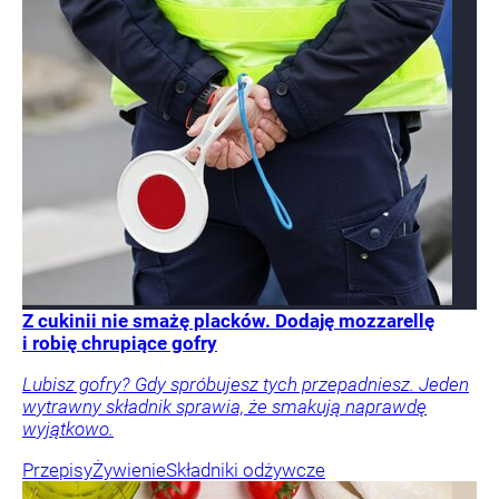
Z cukinii nie smażę placków. Dodaję mozzarellę
i robię chrupiące gofry
Lubisz gofry? Gdy spróbujesz tych przepadniesz. Jeden
wytrawny składnik sprawia, że smakują naprawdę
wyjątkowo.
Przepisy
Żywienie
Składniki odżywcze