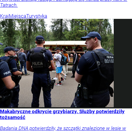
Tatrach.
Kraj
Miejsca
Turystyka
Makabryczne odkrycie grzybiarzy. Służby potwierdziły
tożsamość
Badania DNA potwierdziły, że szczątki znalezione w lesie w