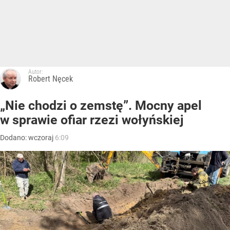
Autor:
Robert Nęcek
„Nie chodzi o zemstę”. Mocny apel
w sprawie ofiar rzezi wołyńskiej
Dodano:
wczoraj
6:09