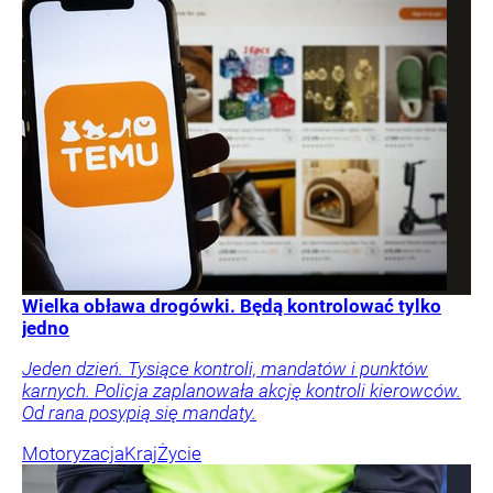
Wielka obława drogówki. Będą kontrolować tylko
jedno
Jeden dzień. Tysiące kontroli, mandatów i punktów
karnych. Policja zaplanowała akcję kontroli kierowców.
Od rana posypią się mandaty.
Motoryzacja
Kraj
Życie