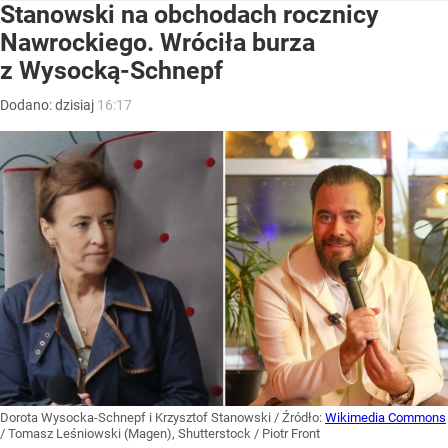
Stanowski na obchodach rocznicy
Nawrockiego. Wróciła burza
z Wysocką-Schnepf
Dodano:
dzisiaj
16:17
Dorota Wysocka-Schnepf i Krzysztof Stanowski
/ Źródło:
Wikimedia Commons
/
Tomasz Leśniowski (Magen), Shutterstock / Piotr Front