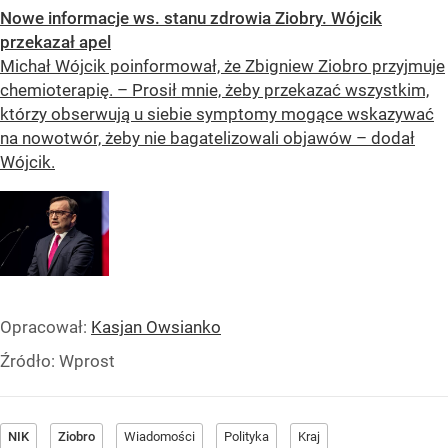
Nowe informacje ws. stanu zdrowia Ziobry. Wójcik
przekazał apel
Michał Wójcik poinformował, że Zbigniew Ziobro przyjmuje
chemioterapię. – Prosił mnie, żeby przekazać wszystkim,
którzy obserwują u siebie symptomy mogące wskazywać
na nowotwór, żeby nie bagatelizowali objawów – dodał
Wójcik.
Opracował:
Kasjan Owsianko
Źródło:
Wprost
NIK
Ziobro
Wiadomości
Polityka
Kraj