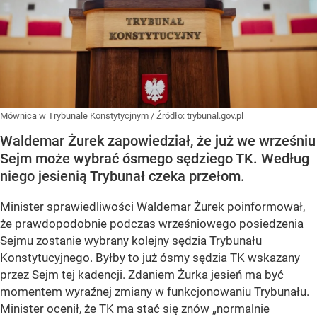
Mównica w Trybunale Konstytycjnym
/ Źródło:
trybunal.gov.pl
Waldemar Żurek zapowiedział, że już we wrześniu
Sejm może wybrać ósmego sędziego TK. Według
niego jesienią Trybunał czeka przełom.
Minister sprawiedliwości Waldemar Żurek poinformował,
że
prawdopodobnie podczas wrześniowego posiedzenia
Sejmu
zostanie wybrany kolejny sędzia Trybunału
Konstytucyjnego. Byłby to już
ósmy sędzia TK wskazany
przez Sejm tej kadencji
. Zdaniem Żurka jesień ma być
momentem wyraźnej zmiany w funkcjonowaniu Trybunału.
Minister ocenił, że TK ma stać się znów
„normalnie