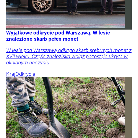
Wyjątkowe odkrycie pod Warszawą. W lesie
znaleziono skarb pełen monet
W lesie pod Warszawą odkryto skarb srebrnych monet z
XVII wieku. Część znaleziska wciąż pozostaje ukryta w
glinianym naczyniu.
Kraj
Odkrycia