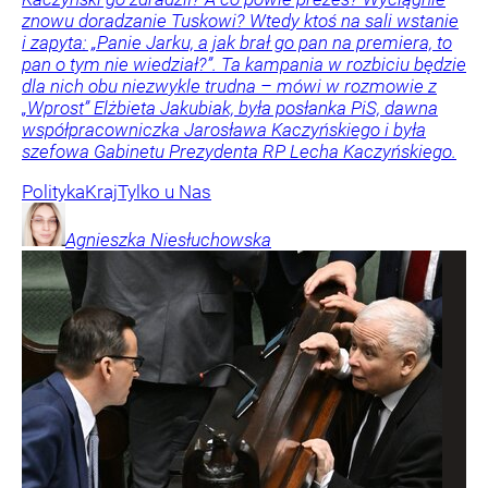
znowu doradzanie Tuskowi? Wtedy ktoś na sali wstanie
i zapyta: „Panie Jarku, a jak brał go pan na premiera, to
pan o tym nie wiedział?”. Ta kampania w rozbiciu będzie
dla nich obu niezwykle trudna – mówi w rozmowie z
„Wprost” Elżbieta Jakubiak, była posłanka PiS, dawna
współpracowniczka Jarosława Kaczyńskiego i była
szefowa Gabinetu Prezydenta RP Lecha Kaczyńskiego.
Polityka
Kraj
Tylko u Nas
Agnieszka
Niesłuchowska