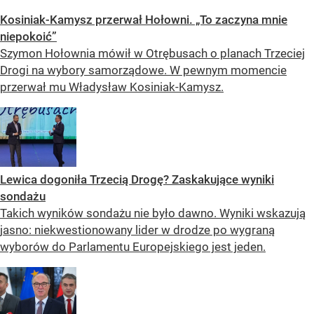
Kosiniak-Kamysz przerwał Hołowni. „To zaczyna mnie
niepokoić”
Szymon Hołownia mówił w Otrębusach o planach Trzeciej
Drogi na wybory samorządowe. W pewnym momencie
przerwał mu Władysław Kosiniak-Kamysz.
Lewica dogoniła Trzecią Drogę? Zaskakujące wyniki
sondażu
Takich wyników sondażu nie było dawno. Wyniki wskazują
jasno: niekwestionowany lider w drodze po wygraną
wyborów do Parlamentu Europejskiego jest jeden.