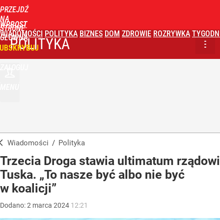
PRZEJDŹ
NA
WPROST
STRONĘ
WIADOMOŚCI
POLITYKA
BIZNES
DOM
ZDROWIE
ROZRYWKA
TYGODN
GŁÓWNĄ
POLITYKA
UBSKRYBUJ
ZALOGUJ
MENU
Wiadomości
/
Polityka
Trzecia Droga stawia ultimatum rządowi
Tuska. „To nasze być albo nie być
w koalicji”
Dodano:
2
marca
2024
12:21