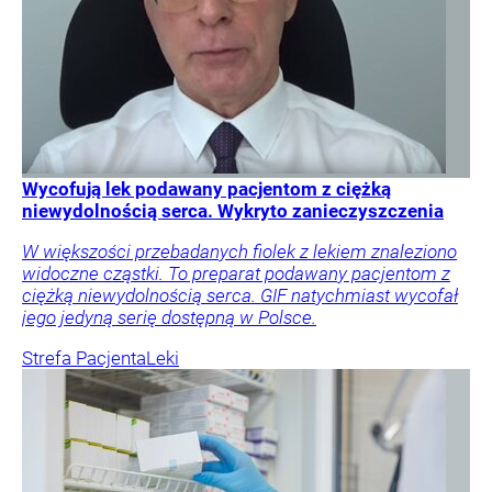
Wycofują lek podawany pacjentom z ciężką
niewydolnością serca. Wykryto zanieczyszczenia
W większości przebadanych fiolek z lekiem znaleziono
widoczne cząstki. To preparat podawany pacjentom z
ciężką niewydolnością serca. GIF natychmiast wycofał
jego jedyną serię dostępną w Polsce.
Strefa Pacjenta
Leki