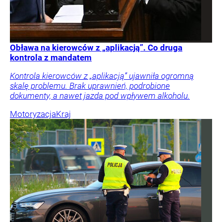
Obława na kierowców z „aplikacją”. Co druga
kontrola z mandatem
Kontrola kierowców z „aplikacją” ujawniła ogromną
skalę problemu. Brak uprawnień, podrobione
dokumenty, a nawet jazda pod wpływem alkoholu.
Motoryzacja
Kraj