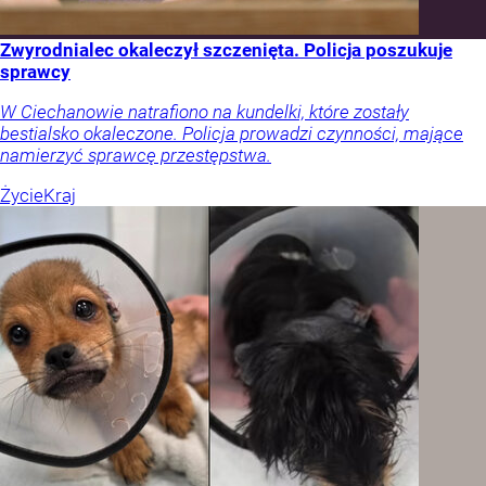
Zwyrodnialec okaleczył szczenięta. Policja poszukuje
sprawcy
W Ciechanowie natrafiono na kundelki, które zostały
bestialsko okaleczone. Policja prowadzi czynności, mające
namierzyć sprawcę przestępstwa.
Życie
Kraj