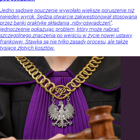
Jedno sądowe pouczenie wywołało większe poruszenie niż
niejeden wyrok. Sędzia otwarcie zakwestionował stosowaną
przez banki praktykę składania „niby-oświadczeń”,
jednocześnie pokazując problem, który może nabrać
szczególnego znaczenia po wejściu w życie nowej ustawy
frankowej. Stawką są nie tylko zasady procesu, ale także
tysiące złotych kosztów.