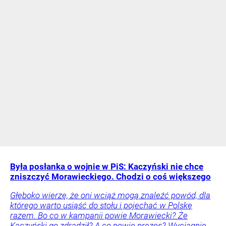
Była posłanka o wojnie w PiS: Kaczyński nie chce
zniszczyć Morawieckiego. Chodzi o coś większego
Głęboko wierzę, że oni wciąż mogą znaleźć powód, dla
którego warto usiąść do stołu i pojechać w Polskę
razem. Bo co w kampanii powie Morawiecki? Że
Kaczyński go zdradził? A co powie prezes? Wyciągnie