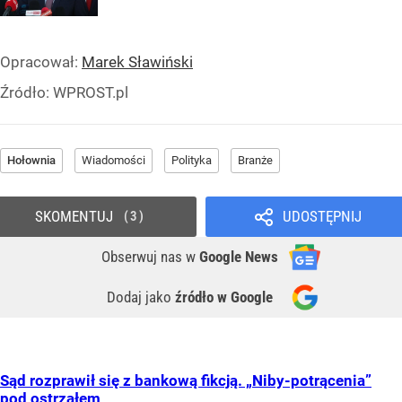
Opracował:
Marek Sławiński
Źródło:
WPROST.pl
Hołownia
Wiadomości
Polityka
Branże
SKOMENTUJ
UDOSTĘPNIJ
3
Obserwuj nas
w
Google News
Dodaj jako
źródło w Google
Sąd rozprawił się z bankową fikcją. „Niby-potrącenia”
pod ostrzałem