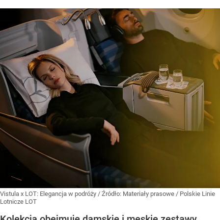
Vistula x LOT: Elegancja w podróży
/ Źródło:
Materiały prasowe
/
Polskie Linie
Lotnicze LOT
Kolekcja obejmuje damskie i męskie zestawy