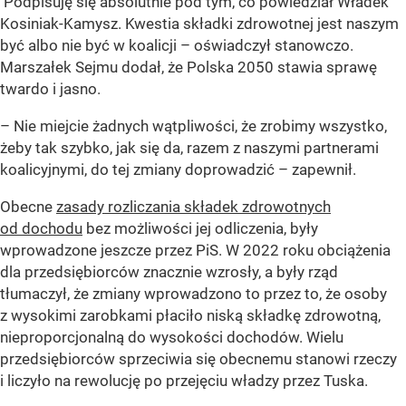
Podpisuję się absolutnie pod tym, co powiedział Władek
Kosiniak-Kamysz. Kwestia składki zdrowotnej jest naszym
być albo nie być w koalicji – oświadczył stanowczo.
Marszałek Sejmu dodał, że Polska 2050 stawia sprawę
twardo i jasno.
– Nie miejcie żadnych wątpliwości, że zrobimy wszystko,
żeby tak szybko, jak się da, razem z naszymi partnerami
koalicyjnymi, do tej zmiany doprowadzić – zapewnił.
Obecne
zasady rozliczania składek zdrowotnych
od dochodu
bez możliwości jej odliczenia, były
wprowadzone jeszcze przez PiS. W 2022 roku obciążenia
dla przedsiębiorców znacznie wzrosły, a były rząd
tłumaczył, że zmiany wprowadzono to przez to, że osoby
z wysokimi zarobkami płaciło niską składkę zdrowotną,
nieproporcjonalną do wysokości dochodów. Wielu
przedsiębiorców sprzeciwia się obecnemu stanowi rzeczy
i liczyło na rewolucję po przejęciu władzy przez Tuska.