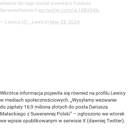
właśnie do tego został powołany Fundusz
Sprawiedliwości!
pic.twitter.com/uL18BX54lc
— Lewica (@__Lewica)
May 28, 2024
Wkrótce informacja pojawiła się również na profilu Lewicy
w mediach społecznościowych. „Wysyłamy wezwanie
do zapłaty 16,9 miliona złotych do posła Dariusza
Mateckiego z Suwerennej Polski” – ogłoszono we wtorek
we wpisie opublikowanym w serwisie X (dawniej Twitter).