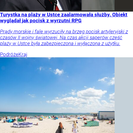
Turystka na plaży w Ustce zaalarmowała służby. Obiekt
wyglądał jak pocisk z wyrzutni RPG
Prądy morskie i fale wyrzuciły na brzeg pocisk artyleryjski z
czasów II wojny światowej. Na czas akcji saperów część
plaży w Ustce była zabezpieczona i wyłączona z użytku.
Podróże
Kraj