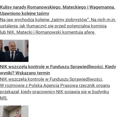
Kulisy narady Romanowskiego, Mateckiego i Wagemanna.
Ujawniono kolejne taśmy
Na jaw wychodzą kolejne „taśmy ziobrystów”. Na nich m.in.
ustalenia, jak tłumaczyć się przed potencjalną komisją
lub NIK. Matecki i Romanowski komentują aferę.
NIK wszczęła kontrolę w Funduszu Sprawiedliwości. Kiedy
wyniki? Wskazano termin
NIK wszczęła kontrolę w Funduszu Sprawiedliwości.
W rozmowie z Polską Agencją Prasową rzecznik organu
przekazał, kiedy pracownicy NIK pojawią się w budynku
MS.