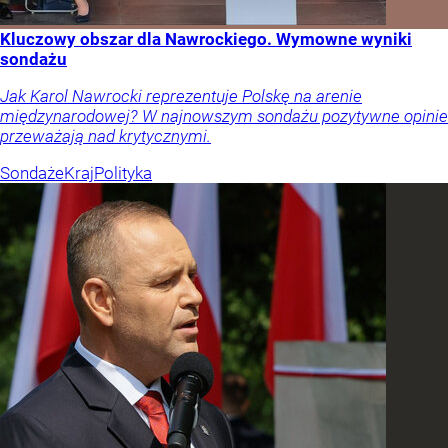
Kluczowy obszar dla Nawrockiego. Wymowne wyniki
sondażu
Jak Karol Nawrocki reprezentuje Polskę na arenie
międzynarodowej? W najnowszym sondażu pozytywne opinie
przeważają nad krytycznymi.
Sondaże
Kraj
Polityka