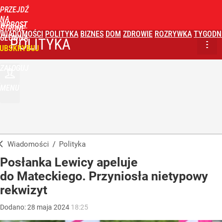
PRZEJDŹ
NA
WPROST
STRONĘ
WIADOMOŚCI
POLITYKA
BIZNES
DOM
ZDROWIE
ROZRYWKA
TYGODN
GŁÓWNĄ
POLITYKA
UBSKRYBUJ
ZALOGUJ
MENU
Wiadomości
/
Polityka
Posłanka Lewicy apeluje
do Mateckiego. Przyniosła nietypowy
rekwizyt
Dodano:
28
maja
2024
18:25