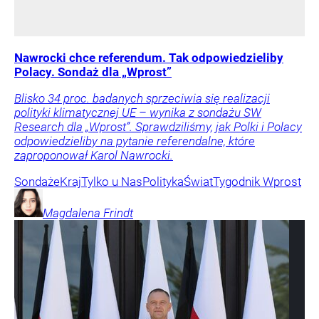
Nawrocki chce referendum. Tak odpowiedzieliby
Polacy. Sondaż dla „Wprost”
Blisko 34 proc. badanych sprzeciwia się realizacji
polityki klimatycznej UE – wynika z sondażu SW
Research dla „Wprost”. Sprawdziliśmy, jak Polki i Polacy
odpowiedzieliby na pytanie referendalne, które
zaproponował Karol Nawrocki.
Sondaże
Kraj
Tylko u Nas
Polityka
Świat
Tygodnik Wprost
Magdalena
Frindt