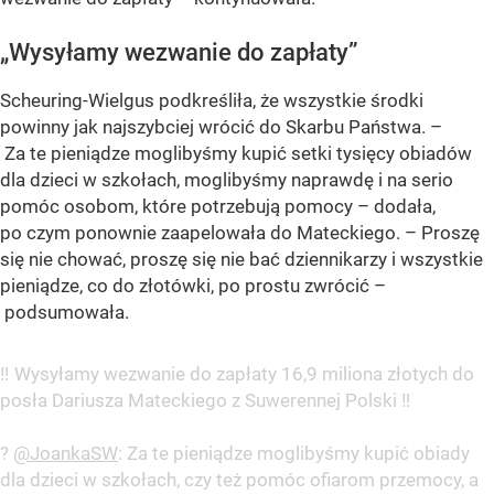
„Wysyłamy wezwanie do zapłaty”
Scheuring-Wielgus podkreśliła, że wszystkie środki
powinny jak najszybciej wrócić do Skarbu Państwa. –
Za te pieniądze moglibyśmy kupić setki tysięcy obiadów
dla dzieci w szkołach, moglibyśmy naprawdę i na serio
pomóc osobom, które potrzebują pomocy – dodała,
po czym ponownie zaapelowała do Mateckiego. – Proszę
się nie chować, proszę się nie bać dziennikarzy i wszystkie
pieniądze, co do złotówki, po prostu zwrócić –
podsumowała.
‼️ Wysyłamy wezwanie do zapłaty 16,9 miliona złotych do
posła Dariusza Mateckiego z Suwerennej Polski ‼️
?
@JoankaSW
: Za te pieniądze moglibyśmy kupić obiady
dla dzieci w szkołach, czy też pomóc ofiarom przemocy, a