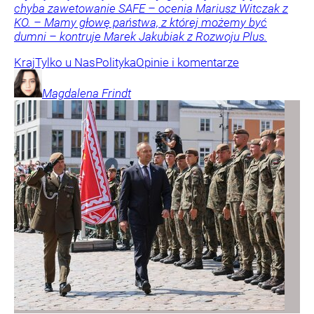
chyba zawetowanie SAFE – ocenia Mariusz Witczak z
KO. – Mamy głowę państwa, z której możemy być
dumni – kontruje Marek Jakubiak z Rozwoju Plus.
Kraj
Tylko u Nas
Polityka
Opinie i komentarze
Magdalena
Frindt