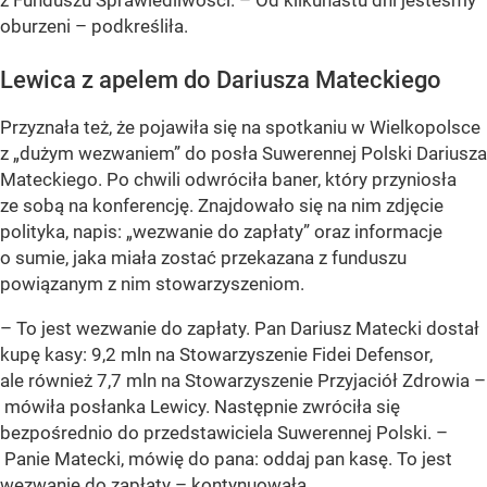
z Funduszu Sprawiedliwości. – Od kilkunastu dni jesteśmy
oburzeni – podkreśliła.
Lewica z apelem do Dariusza Mateckiego
Przyznała też, że pojawiła się na spotkaniu w Wielkopolsce
z „dużym wezwaniem” do posła Suwerennej Polski Dariusza
Mateckiego. Po chwili odwróciła baner, który przyniosła
ze sobą na konferencję. Znajdowało się na nim zdjęcie
polityka, napis: „wezwanie do zapłaty” oraz informacje
o sumie, jaka miała zostać przekazana z funduszu
powiązanym z nim stowarzyszeniom.
– To jest wezwanie do zapłaty. Pan Dariusz Matecki dostał
kupę kasy: 9,2 mln na Stowarzyszenie Fidei Defensor,
ale również 7,7 mln na Stowarzyszenie Przyjaciół Zdrowia –
mówiła posłanka Lewicy. Następnie zwróciła się
bezpośrednio do przedstawiciela Suwerennej Polski. –
Panie Matecki, mówię do pana: oddaj pan kasę. To jest
wezwanie do zapłaty – kontynuowała.