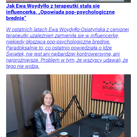
Jak Ewa Woydyłło z terapeutki stała się
influencerką. „Opowiada pop-psychologiczne
brednie”
W ostatnich latach Ewa Woydyłło-Osiatyńska z cenionej
terapeutki uzależnień zamieniła się w influencerkę,
niekiedy głoszącą pop-psychologiczne brednie.
Paradoksalnie to, co ostatnio powiedziała o Idze
Świątek, nie jest ani najbardziej kontrowersyjne, ani
najgroźniejsze. Problem w tym, że wszyscy udawali, że
tego nie widzą.