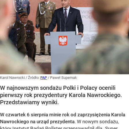
Karol Nawrocki
/ Źródło:
PAP
/
Paweł Supernak
W najnowszym sondażu Polki i Polacy ocenili
pierwszy rok prezydentury Karola Nawrockiego.
Przedstawiamy wyniki.
W czwartek 6 sierpnia minie rok od zaprzysiężenia Karola
Nawrockiego na urząd prezydenta
. W nowym sondażu,
który Instytut Badań Pollster przeprowadził dla „Super