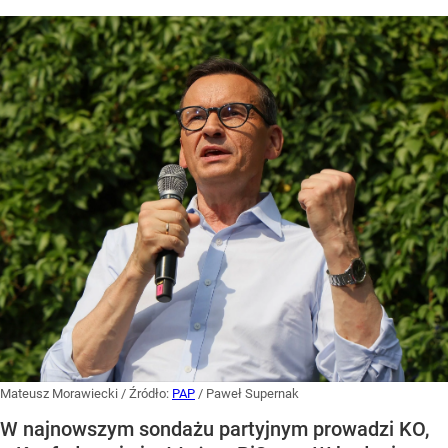
Mateusz Morawiecki
/ Źródło:
PAP
/
Paweł Supernak
W najnowszym sondażu partyjnym prowadzi KO,