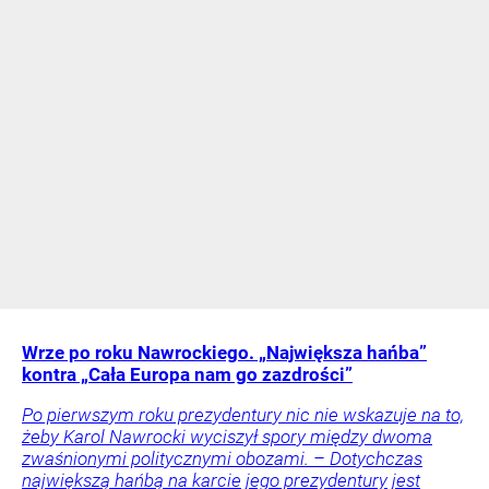
Wrze po roku Nawrockiego. „Największa hańba”
kontra „Cała Europa nam go zazdrości”
Po pierwszym roku prezydentury nic nie wskazuje na to,
żeby Karol Nawrocki wyciszył spory między dwoma
zwaśnionymi politycznymi obozami. – Dotychczas
największą hańbą na karcie jego prezydentury jest