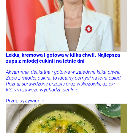
Lekka, kremowa i gotowa w kilka chwil. Najlepsza
zupa z młodej cukinii na letnie dni
Aksamitna, delikatna i gotowa w zaledwie kilka chwil.
Zupa z młodej cukinii to idealny pomysł na letni obiad.
Poznaj sprawdzony przepis oraz wskazówki, dzięki
którym zawsze wychodzi idealnie.
Przepisy
Żywienie