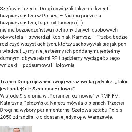
Szefowie Trzeciej Drogi nawiązali także do kwestii
bezpieczeństwa w Polsce. – Nie ma poczucia
bezpieczeństwa, tego militarnego (...)
nie ma bezpieczeństwa i ochrony danych osobowych
obywatela – stwierdził Kosiniak-Kamysz. – Trzeba będzie
rozliczyć wszystkich tych, którzy zachowywali się jak pan
i władca (...) my nie jesteśmy ich poddanymi, jesteśmy
dumnymi obywatelami RP i będziemy wyciągać z tego
wnioski – podsumował Hołownia.
Trzecia Droga ujawniła swoją warszawską jedynkę. „Takie
jest podejście Szymona Hołowni”
W środę 9 sierpnia w „Porannej rozmowie” w RMF FM
Katarzyna Pełczyńska-Nałęcz mówiła o planach Trzeciej
Drogi na wybory parlamentarne. Szefowa sztabu Polski
2050 zdradziła, kto dostanie jedynkę w Warszawie.