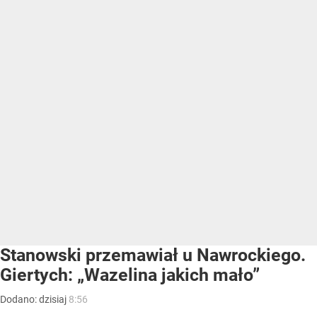
Stanowski przemawiał u Nawrockiego.
Giertych: „Wazelina jakich mało”
Dodano:
dzisiaj
8:56