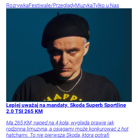
Rozrywka
Festiwale/Przeglądy
Muzyka
Tylko u Nas
Lepiej uważaj na mandaty. Skoda Superb Sportline
2.0 TSI 265 KM
Ma 265 KM, napęd na 4 koła, wygląda prawie jak
rodzinna limuzyna, a osiągami może konkurować z hot
hatchami. To nie pierwsza Skoda, która potrafi