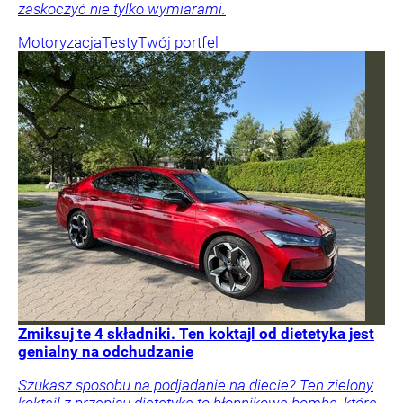
zaskoczyć nie tylko wymiarami.
Motoryzacja
Testy
Twój portfel
Zmiksuj te 4 składniki. Ten koktajl od dietetyka jest
genialny na odchudzanie
Szukasz sposobu na podjadanie na diecie? Ten zielony
koktajl z przepisu dietetyka to błonnikowa bomba, która