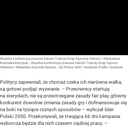
Wspólna konferencja prasowa liderów Trzeciej Drogi Szymona Hołowni i Władysława
Kosiniaka-Kamysza. | Wspólna konferencja prasowa liderów Trzeciej Drogi Szymon
Hołownia i Władysław Kosiniak-Kamysz. | By Polska 2050 | Facebook
Źródło:
Facebook
Politycy zapewniali, że chociaż czeka ich nierówna walka,
są gotowi podjąć wyzwanie. – Przeciwnicy startują
na sterydach, nie są przestrzegane zasady fair play, główny
konkurent dowolnie zmienia zasady gry i dofinansowuje się
na boki na tysiące różnych sposobów – wyliczał lider
Polski 2050. Przekonywali, że trwająca 66 dni kampania
wyborcza będzie dla nich czasem ciężkiej pracy. –