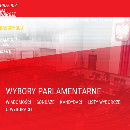
PRZEJDŹ
NA
WPROST
STRONĘ
WIADOMOŚCI
POLITYKA
BIZNES
DOM
ZDROWIE
ROZRYWKA
TYGODN
GŁÓWNĄ
UBSKRYBUJ
ZALOGUJ
MENU
WYBORY PARLAMENTARNE
WIADOMOŚCI
SONDAŻE
KANDYDACI
LISTY WYBORCZE
O WYBORACH