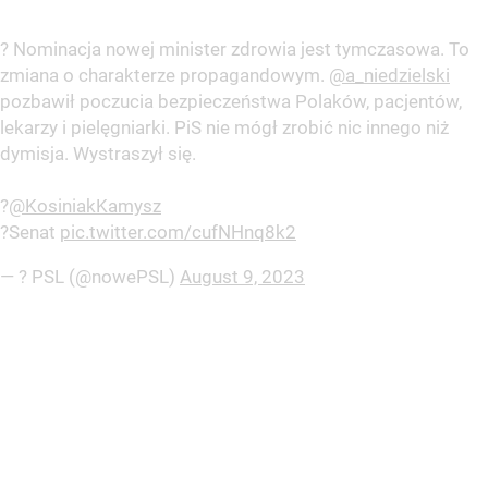
? Nominacja nowej minister zdrowia jest tymczasowa. To
zmiana o charakterze propagandowym.
@a_niedzielski
pozbawił poczucia bezpieczeństwa Polaków, pacjentów,
lekarzy i pielęgniarki. PiS nie mógł zrobić nic innego niż
dymisja. Wystraszył się.
?
@KosiniakKamysz
?Senat
pic.twitter.com/cufNHnq8k2
— ? PSL (@nowePSL)
August 9, 2023