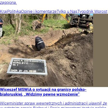
zagojona.
Kraj
Polityka
Opinie i komentarze
Tylko u Nas
Tygodnik Wprost
Wiceszef MSWiA o sytuacji na granicy polsko-
białoruskiej. „Widzimy pewne wzmożenie”
Wiceminister spraw wewnętrznych i administracji ujawnił, że
w ostatnim czasie Białoruś i Rosja migrantami testują polską