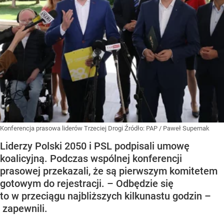
Konferencja prasowa liderów Trzeciej Drogi
Źródło:
PAP
/
Paweł Supernak
Liderzy Polski 2050 i PSL podpisali umowę
koalicyjną. Podczas wspólnej konferencji
prasowej przekazali, że są pierwszym komitetem
gotowym do rejestracji. – Odbędzie się
to w przeciągu najbliższych kilkunastu godzin –
zapewnili.