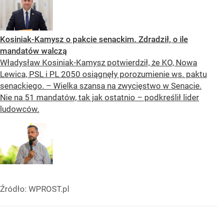
Kosiniak-Kamysz o pakcie senackim. Zdradził, o ile
mandatów walczą
Władysław Kosiniak-Kamysz potwierdził, że KO, Nowa
Lewica, PSL i PL 2050 osiągnęły porozumienie ws. paktu
senackiego. – Wielka szansa na zwycięstwo w Senacie.
Nie na 51 mandatów, tak jak ostatnio – podkreślił lider
ludowców.
Źródło:
WPROST.pl