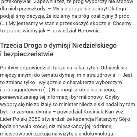
przekonywali. Zapewnili też, że próg wyborczy nie stanowi
dla nich przeszkody. – My się progu nie boimy! Dlatego
podjęliśmy decyzję, że idziemy na próg koalicyjny 8 proc.
(...) My jesteśmy w stanie przeskoczyć skocznię. Chcemy
to zrobić, wiemy jak – powiedział Hołownia.
Trzecia Droga o dymisji Niedzielskiego
i bezpieczeństwie
Politycy odpowiedzieli także na kilka pytań. Odnieśli się
między innymi do tematu dymisji ministra zdrowia. – Jest
to zmiana tylko i wyłącznie o charakterze wyborczym
i propagandowym (...) Nie mogli zrobić nic innego,
ponieważ zasięg tej informacji był milionowy. Gdyby
wybory się nie zbliżały, to minister Niedzielski nadal by tam
był. To zasłona dymna – powiedział Kosiniak-Kamysz.
Lider Polski 2050 stwierdził, że kadencja Katarzyny Sójki
będzie trwała krócej, niż mieszkańcy jej rodzinnej
miejscowości czekają na wizytę u endokrynologa.