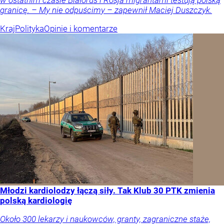
granicę. – My nie odpuścimy – zapewnił Maciej Duszczyk.
Kraj
Polityka
Opinie i komentarze
Młodzi kardiolodzy łączą siły. Tak Klub 30 PTK zmienia
polską kardiologię
Około 300 lekarzy i naukowców, granty, zagraniczne staże,