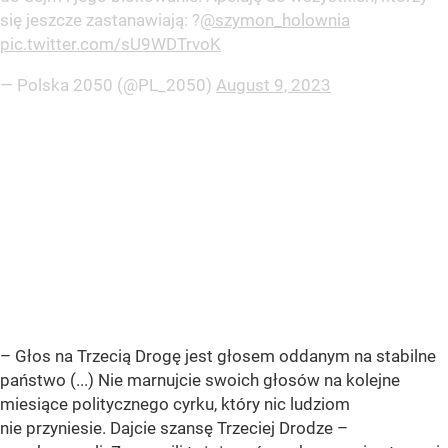
się jeszcze zastanawiają: ?
@szymon_holownia
pic.twitter.com/sU9WDTrvoK
— Polska 2050 (@PL_2050)
August 9, 2023
– Głos na Trzecią Drogę jest głosem oddanym na stabilne
państwo (...) Nie marnujcie swoich głosów na kolejne
miesiące politycznego cyrku, który nic ludziom
nie przyniesie. Dajcie szansę Trzeciej Drodze –