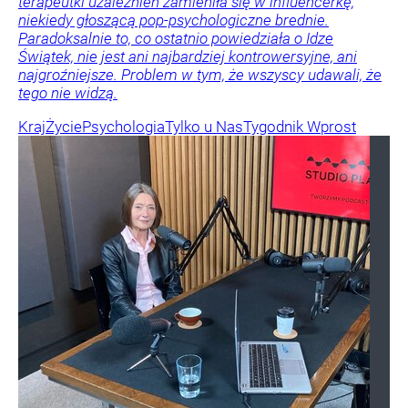
terapeutki uzależnień zamieniła się w influencerkę,
niekiedy głoszącą pop-psychologiczne brednie.
Paradoksalnie to, co ostatnio powiedziała o Idze
Świątek, nie jest ani najbardziej kontrowersyjne, ani
najgroźniejsze. Problem w tym, że wszyscy udawali, że
tego nie widzą.
Kraj
Życie
Psychologia
Tylko u Nas
Tygodnik Wprost