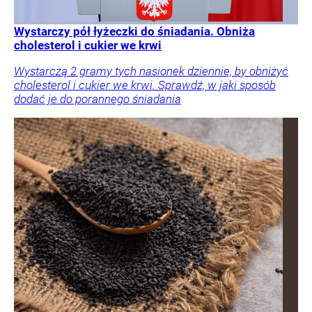
Wystarczy pół łyżeczki do śniadania. Obniża
cholesterol i cukier we krwi
Wystarczą 2 gramy tych nasionek dziennie, by obniżyć
cholesterol i cukier we krwi. Sprawdź, w jaki sposób
dodać je do porannego śniadania