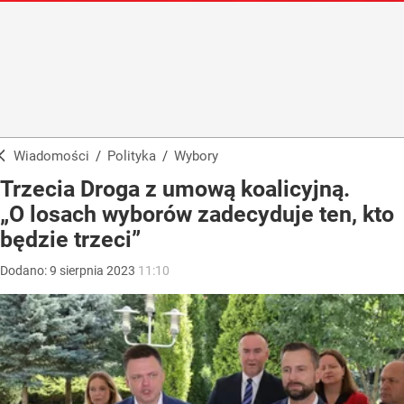
Wiadomości
/
Polityka
/
Wybory
Trzecia Droga z umową koalicyjną.
„O losach wyborów zadecyduje ten, kto
będzie trzeci”
Dodano:
9
sierpnia
2023
11:10