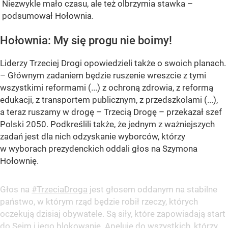
Niezwykle mało czasu, ale też olbrzymia stawka –
podsumował Hołownia.
Hołownia: My się progu nie boimy!
Liderzy Trzeciej Drogi opowiedzieli także o swoich planach.
– Głównym zadaniem będzie ruszenie wreszcie z tymi
wszystkimi reformami (...) z ochroną zdrowia, z reformą
edukacji, z transportem publicznym, z przedszkolami (...),
a teraz ruszamy w drogę – Trzecią Drogę – przekazał szef
Polski 2050. Podkreślili także, że jednym z ważniejszych
zadań jest dla nich odzyskanie wyborców, którzy
w wyborach prezydenckich oddali głos na Szymona
Hołownię.
Głos na
#TrzeciaDroga
jest głosem oddanym na stabilne
państwo, w którym rząd będzie robił rzeczy, których
oczekują dzisiaj obywatele. Są siły, które zapowiadają start
do Sejm i jego blokowanie. Apeluję do wszystkich, którzy