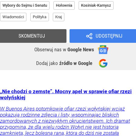
Wybory do Sejmu i Senatu
Hołownia
Kosiniak-Kamysz
Wiadomości
Polityka
Kraj
SKOMENTUJ
UDOSTĘPNIJ
Obserwuj nas
w
Google News
Dodaj jako
źródło w Google
„Nie chodzi o zemstę”. Mocny apel w sprawie ofiar rzezi
wołyńskiej
W Buenos Aires potomkowie ofiar rzezi wołyńskiej wciąż
pokazują rodzinne zdjęcia i listy, wspominając bliskich
zamordowanych z niezwykłym okrucieństwem. Ich dramat
przypomina, że dla wielu rodzin Wołyń nie jest historią
zamkniętą, lecz bolesną raną, która do dziś nie została