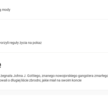
cą mody
worzyli reguły życia na pokaz
e
 żegnała Johna J. Gottiego, znanego nowojorskiego gangstera zmarłego w
li o długiej liście zbrodni, jakie miał na swoim koncie