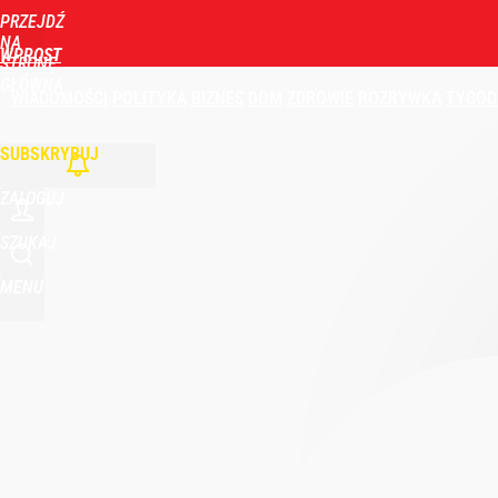
PRZEJDŹ
NA
WPROST
STRONĘ
GŁÓWNĄ
WIADOMOŚCI
POLITYKA
BIZNES
DOM
ZDROWIE
ROZRYWKA
TYGOD
SUBSKRYBUJ
ZALOGUJ
SZUKAJ
MENU