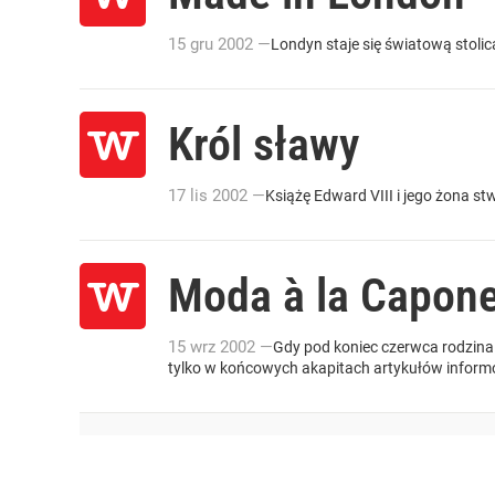
15
gru
2002
—
Londyn staje się światową stoli
Król sławy
17
lis
2002
—
Książę Edward VIII i jego żona st
Moda à la Capon
15
wrz
2002
—
Gdy pod koniec czerwca rodzina
tylko w końcowych akapitach artykułów informowa