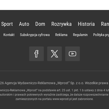
Sport
Auto
Dom
Rozrywka
Historia
Ran
Kontakt
Subskrypcja cyfrowa
Reklama
Regulamin
Polityka p
026
Agencja Wydawniczo-Reklamowa „Wprost” Sp. z o.o.
Wszelkie prawa 
niczo-Reklamowa „Wprost” na podstawie art. 25 ust. 1 pkt. 1 b ustawy z dnia 4 lu
autorskim i prawach pokrewnych wyraźnie zastrzega, że dalsze rozpowszechnianie
zamieszczonych na portalu
www.wprost.pl
jest zabronione.