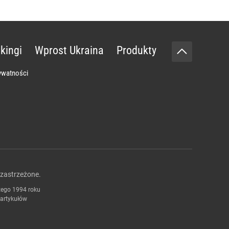
kingi
Wprost Ukraina
Produkty
rywatności
zastrzeżone.
tego 1994 roku
 artykułów