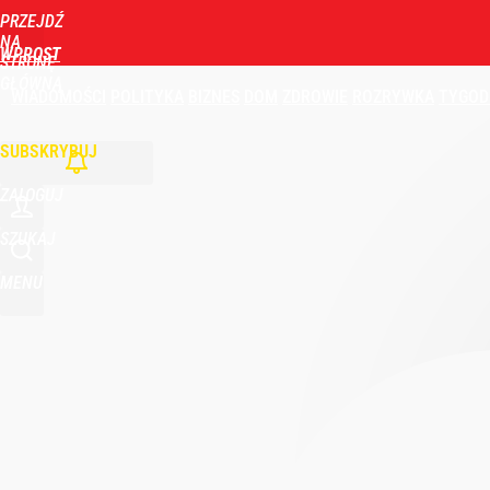
PRZEJDŹ
NA
WPROST
STRONĘ
GŁÓWNĄ
WIADOMOŚCI
POLITYKA
BIZNES
DOM
ZDROWIE
ROZRYWKA
TYGOD
SUBSKRYBUJ
ZALOGUJ
SZUKAJ
MENU