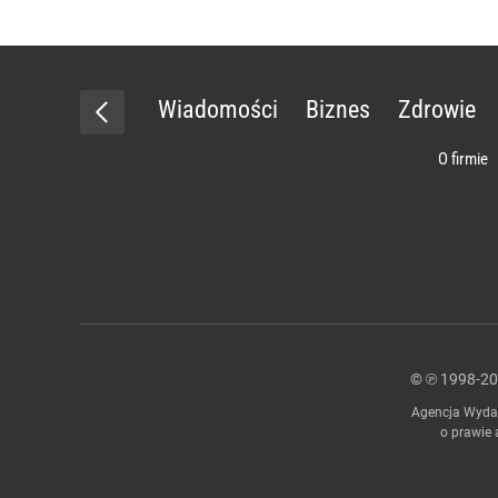
Wiadomości
Biznes
Zdrowie
O firmie
© ℗ 1998-2
Agencja Wydaw
o prawie 