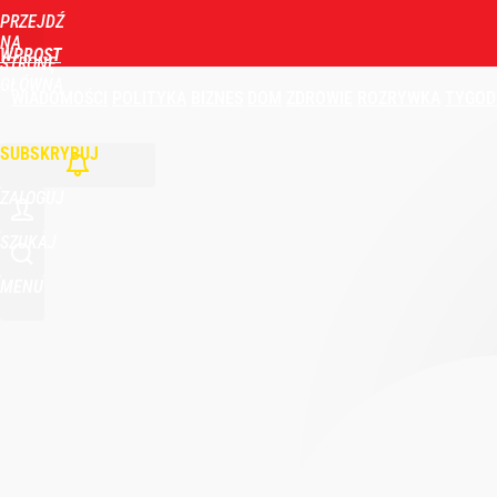
PRZEJDŹ
NA
WPROST
STRONĘ
GŁÓWNĄ
WIADOMOŚCI
POLITYKA
BIZNES
DOM
ZDROWIE
ROZRYWKA
TYGOD
SUBSKRYBUJ
ZALOGUJ
SZUKAJ
MENU