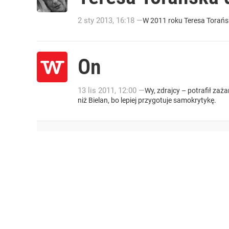
2
sty
2013
,
16:18
—
W 2011 roku Teresa Torańs
On
13
lis
2011
,
12:00
—
Wy, zdrajcy – potrafił za
niż Bielan, bo lepiej przygotuje samokrytykę.