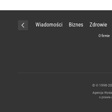
Wiadomości
Biznes
Zdrowie
O firmie
© ℗ 1998-2
Agencja Wydaw
o prawie 