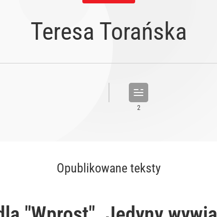
Teresa Torańska
Opublikowane teksty
dla "Wprost". Jedyny wywi