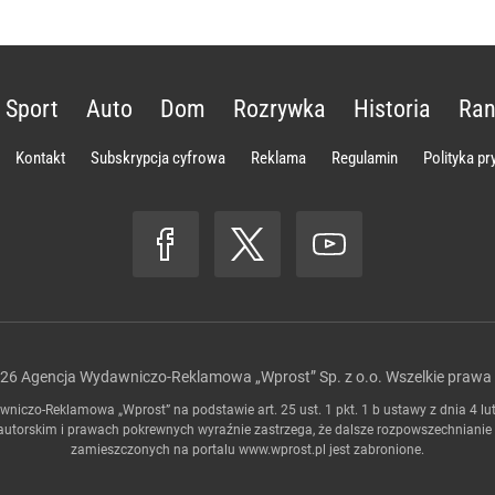
Sport
Auto
Dom
Rozrywka
Historia
Ran
Kontakt
Subskrypcja cyfrowa
Reklama
Regulamin
Polityka p
026
Agencja Wydawniczo-Reklamowa „Wprost” Sp. z o.o.
Wszelkie prawa 
niczo-Reklamowa „Wprost” na podstawie art. 25 ust. 1 pkt. 1 b ustawy z dnia 4 lu
autorskim i prawach pokrewnych wyraźnie zastrzega, że dalsze rozpowszechnianie
zamieszczonych na portalu
www.wprost.pl
jest zabronione.