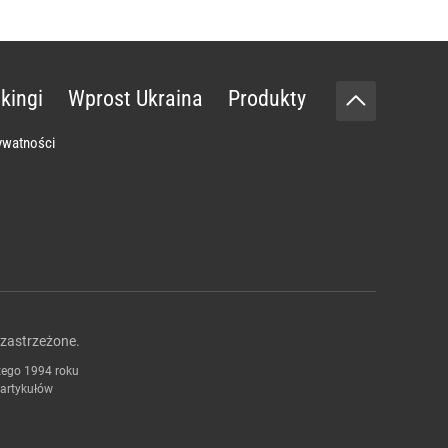
kingi
Wprost Ukraina
Produkty
rywatności
zastrzeżone.
tego 1994 roku
 artykułów