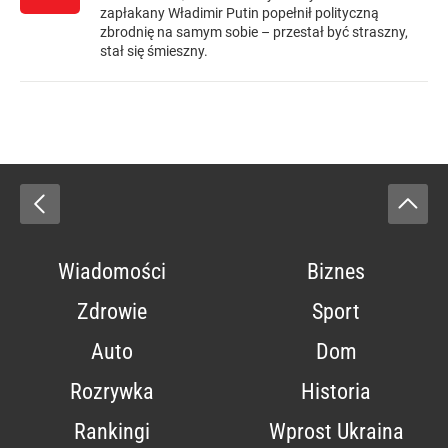
zapłakany Władimir Putin popełnił polityczną
zbrodnię na samym sobie – przestał być straszny,
stał się śmieszny.
Wiadomości
Biznes
Zdrowie
Sport
Auto
Dom
Rozrywka
Historia
Rankingi
Wprost Ukraina