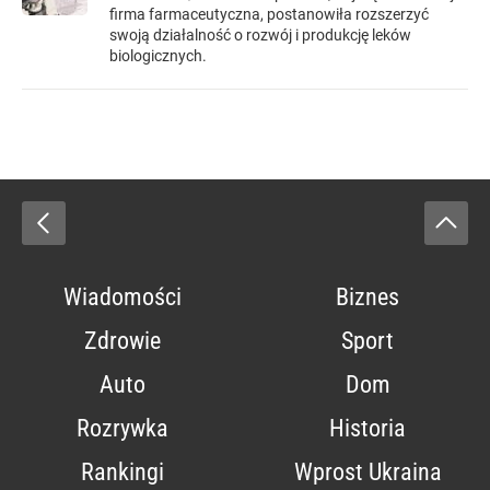
firma farmaceutyczna, postanowiła rozszerzyć
swoją działalność o rozwój i produkcję leków
biologicznych.
Wiadomości
Biznes
Zdrowie
Sport
Auto
Dom
Rozrywka
Historia
Rankingi
Wprost Ukraina