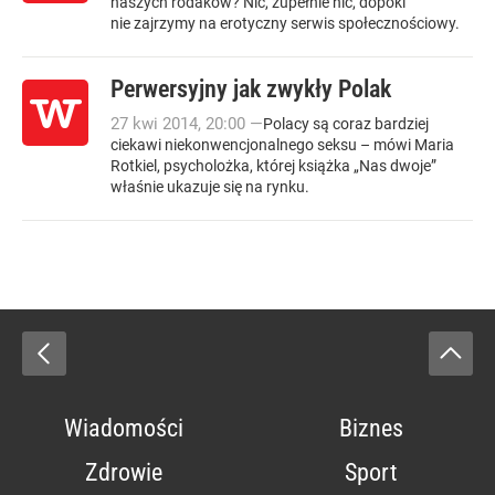
naszych rodaków? Nic, zupełnie nic, dopóki
nie zajrzymy na erotyczny serwis społecznościowy.
Perwersyjny jak zwykły Polak
27
kwi
2014
,
20:00
—
Polacy są coraz bardziej
ciekawi niekonwencjonalnego seksu – mówi Maria
Rotkiel, psycholożka, której książka „Nas dwoje”
właśnie ukazuje się na rynku.
Wiadomości
Biznes
Zdrowie
Sport