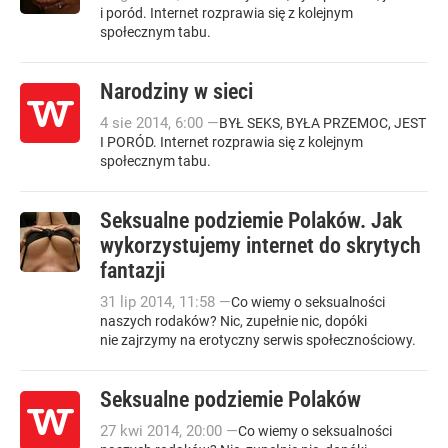
i poród. Internet rozprawia się z kolejnym
społecznym tabu.
Narodziny w sieci
4
sie
2014
,
6:00
—
BYŁ SEKS, BYŁA PRZEMOC, JEST
I PORÓD. Internet rozprawia się z kolejnym
społecznym tabu.
Seksualne podziemie Polaków. Jak
wykorzystujemy internet do skrytych
fantazji
31
lip
2014
,
11:58
—
Co wiemy o seksualności
naszych rodaków? Nic, zupełnie nic, dopóki
nie zajrzymy na erotyczny serwis społecznościowy.
Seksualne podziemie Polaków
27
kwi
2014
,
20:00
—
Co wiemy o seksualności