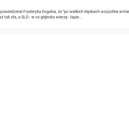
 powiedzenie Fryderyka Engelsa, że "po wielkich klęskach wszystkie armie 
aż tak zła, a SLD - w co głęboko wierzę - łapie...