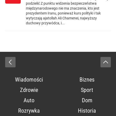
podzielić Z punktu widzenia bezpieczeństwa
międzynarodowego nie ma znaczenia, kto jest
prezydentem Iranu, ponieważ kurs polityki i tak
wytyczają ajatollah Ali Chamenei, najwyższy
duchowy przywódca, i...
Wiadomości
Biznes
Zdrowie
Sport
Auto
Dom
Rozrywka
Historia