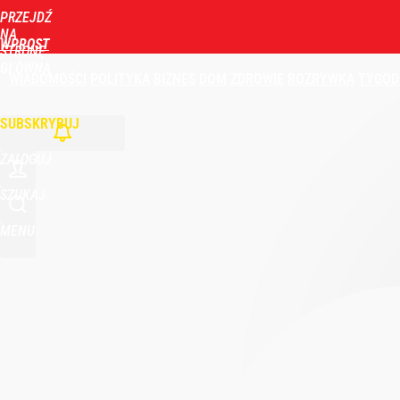
PRZEJDŹ
NA
WPROST
STRONĘ
GŁÓWNĄ
WIADOMOŚCI
POLITYKA
BIZNES
DOM
ZDROWIE
ROZRYWKA
TYGOD
SUBSKRYBUJ
ZALOGUJ
SZUKAJ
MENU