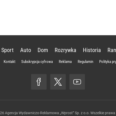
Sport
Auto
Dom
Rozrywka
Historia
Ran
Kontakt
Subskrypcja cyfrowa
Reklama
Regulamin
Polityka p
026
Agencja Wydawniczo-Reklamowa „Wprost” Sp. z o.o.
Wszelkie prawa 