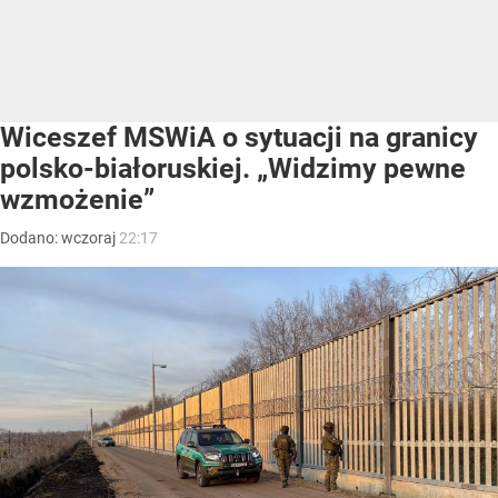
Wiceszef MSWiA o sytuacji na granicy
polsko-białoruskiej. „Widzimy pewne
wzmożenie”
Dodano:
wczoraj
22:17