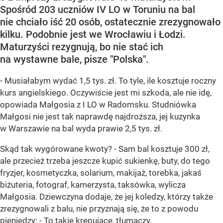
Spośród 203 uczniów IV LO w Toruniu na bal
nie chciało iść 20 osób, ostatecznie zrezygnowało
kilku. Podobnie jest we Wrocławiu i Łodzi.
Maturzyści rezygnują, bo nie stać ich
na wystawne bale, pisze "Polska".
- Musiałabym wydać 1,5 tys. zł. To tyle, ile kosztuje roczny
kurs angielskiego. Oczywiście jest mi szkoda, ale nie idę,
opowiada Małgosia z I LO w Radomsku. Studniówka
Małgosi nie jest tak naprawdę najdroższa, jej kuzynka
w Warszawie na bal wyda prawie 2,5 tys. zł.
Skąd tak wygórowane kwoty? - Sam bal kosztuje 300 zł,
ale przecież trzeba jeszcze kupić sukienkę, buty, do tego
fryzjer, kosmetyczka, solarium, makijaż, torebka, jakaś
biżuteria, fotograf, kamerzysta, taksówka, wylicza
Małgosia. Dziewczyna dodaje, że jej koledzy, którzy także
zrezygnowali z balu, nie przyznają się, że to z powodu
pieniędzy: - To takie krępujące, tłumaczy.