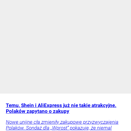
Temu, Shein i AliExpress już nie takie atrakcyjne.
Polaków zapytano o zakupy
Nowe unijne cła zmieniły zakupowe przyzwyczajenia
Polaków. Sondaż dla „Wprost” pokazuje, że niemal