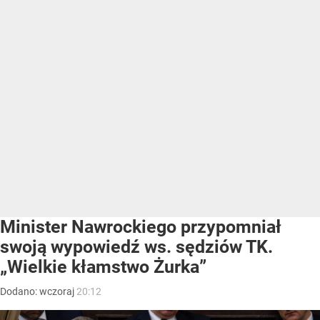
Minister Nawrockiego przypomniał
swoją wypowiedź ws. sędziów TK.
„Wielkie kłamstwo Żurka”
Dodano:
wczoraj
20:12