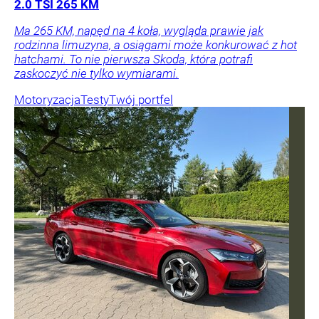
2.0 TSI 265 KM
Ma 265 KM, napęd na 4 koła, wygląda prawie jak
rodzinna limuzyna, a osiągami może konkurować z hot
hatchami. To nie pierwsza Skoda, która potrafi
zaskoczyć nie tylko wymiarami.
Motoryzacja
Testy
Twój portfel