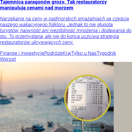
Tajemnica paragonów grozy. Tak restauratorzy
manipulują cenami nad morzem
Narzekanie na ceny w nadmorskich smażalniach są częścią
naszego wakacyjnego folkloru. Jednak to nie głupota
turystów, naiwność ani niezdolność mnożenia i dodawania do
stu. To przemyślana, ale nie do końca uczciwa strategia
restauratorów ukrywających ceny.
Finanse i inwestycje
Podróże
Kraj
Tylko u Nas
Tygodnik
Wprost