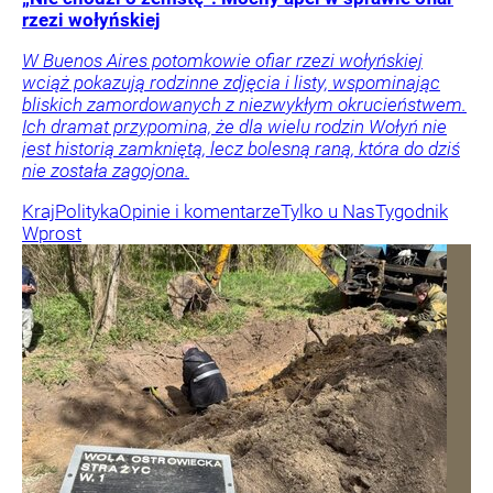
rzezi wołyńskiej
W Buenos Aires potomkowie ofiar rzezi wołyńskiej
wciąż pokazują rodzinne zdjęcia i listy, wspominając
bliskich zamordowanych z niezwykłym okrucieństwem.
Ich dramat przypomina, że dla wielu rodzin Wołyń nie
jest historią zamkniętą, lecz bolesną raną, która do dziś
nie została zagojona.
Kraj
Polityka
Opinie i komentarze
Tylko u Nas
Tygodnik
Wprost