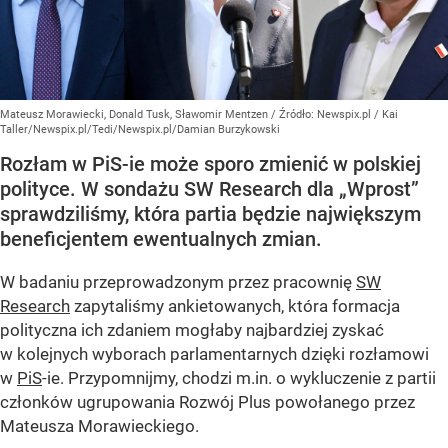
Mateusz Morawiecki, Donald Tusk, Sławomir Mentzen
/ Źródło:
Newspix.pl
/
Kai
Taller/Newspix.pl/Tedi/Newspix.pl/Damian Burzykowski
Rozłam w PiS-ie może sporo zmienić w polskiej
polityce. W sondażu SW Research dla „Wprost”
sprawdziliśmy, która partia będzie największym
beneficjentem ewentualnych zmian.
W badaniu przeprowadzonym przez pracownię
SW
Research
zapytaliśmy ankietowanych, która formacja
polityczna ich zdaniem mogłaby najbardziej zyskać
w kolejnych wyborach parlamentarnych dzięki rozłamowi
w
PiS
-ie. Przypomnijmy, chodzi m.in. o wykluczenie z partii
członków ugrupowania Rozwój Plus powołanego przez
Mateusza Morawieckiego.