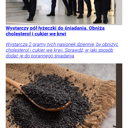
Wystarczy pół łyżeczki do śniadania. Obniża
cholesterol i cukier we krwi
Wystarczą 2 gramy tych nasionek dziennie, by obniżyć
cholesterol i cukier we krwi. Sprawdź, w jaki sposób
dodać je do porannego śniadania