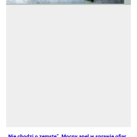
„Nie chodzi o zemstę”. Mocny apel w sprawie ofiar