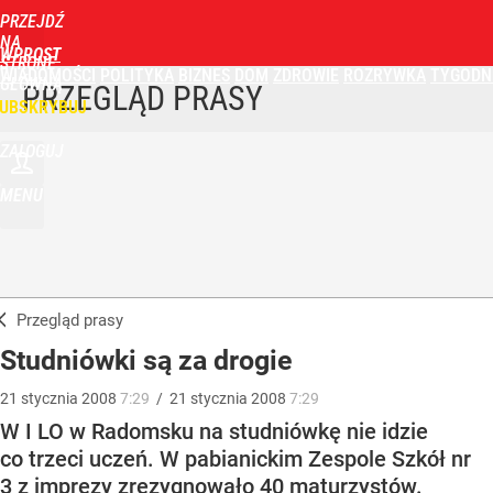
PRZEJDŹ
NA
WPROST
STRONĘ
WIADOMOŚCI
POLITYKA
BIZNES
DOM
ZDROWIE
ROZRYWKA
TYGODN
GŁÓWNĄ
PRZEGLĄD PRASY
UBSKRYBUJ
ZALOGUJ
MENU
Przegląd prasy
Studniówki są za drogie
21
stycznia
2008
7:29
/
21
stycznia
2008
7:29
W I LO w Radomsku na studniówkę nie idzie
co trzeci uczeń. W pabianickim Zespole Szkół nr
3 z imprezy zrezygnowało 40 maturzystów.