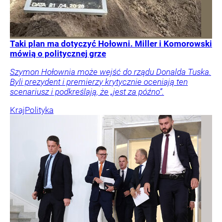
Taki plan ma dotyczyć Hołowni. Miller i Komorowski
mówią o politycznej grze
Szymon Hołownia może wejść do rządu Donalda Tuska.
Byli prezydent i premierzy krytycznie oceniają ten
scenariusz i podkreślają, że „jest za późno”.
Kraj
Polityka