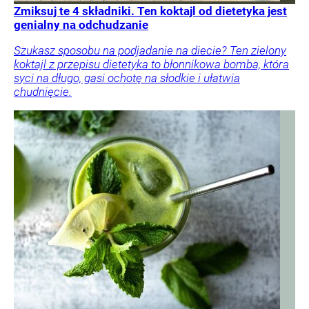
Zmiksuj te 4 składniki. Ten koktajl od dietetyka jest
genialny na odchudzanie
Szukasz sposobu na podjadanie na diecie? Ten zielony
koktajl z przepisu dietetyka to błonnikowa bomba, która
syci na długo, gasi ochotę na słodkie i ułatwia
chudnięcie.