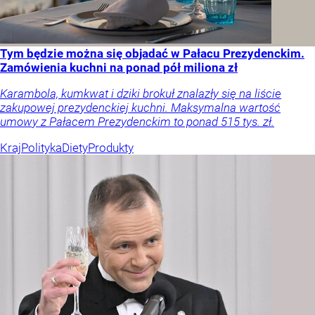
Tym będzie można się objadać w Pałacu Prezydenckim.
Zamówienia kuchni na ponad pół miliona zł
Karambola, kumkwat i dziki brokuł znalazły się na liście
zakupowej prezydenckiej kuchni. Maksymalna wartość
umowy z Pałacem Prezydenckim to ponad 515 tys. zł.
Kraj
Polityka
Diety
Produkty