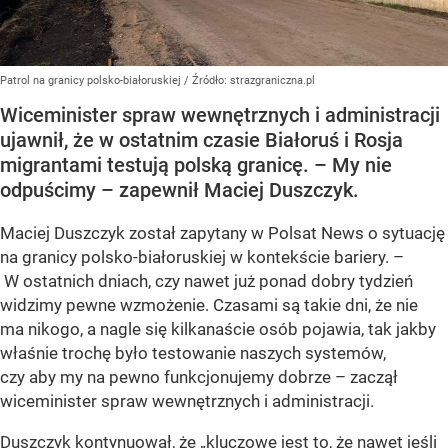
Patrol na granicy polsko-białoruskiej
/ Źródło:
strazgraniczna.pl
Wiceminister spraw wewnętrznych i administracji
ujawnił, że w ostatnim czasie Białoruś i Rosja
migrantami testują polską granicę. – My nie
odpuścimy – zapewnił Maciej Duszczyk.
Maciej Duszczyk został zapytany w Polsat News o sytuację
na granicy polsko-białoruskiej w kontekście bariery. –
W ostatnich dniach, czy nawet już ponad dobry tydzień
widzimy pewne wzmożenie. Czasami są takie dni, że nie
ma nikogo, a nagle się kilkanaście osób pojawia, tak jakby
właśnie trochę było testowanie naszych systemów,
czy aby my na pewno funkcjonujemy dobrze – zaczął
wiceminister spraw wewnętrznych i administracji.
Duszczyk kontynuował, że „kluczowe jest to, że nawet jeśli