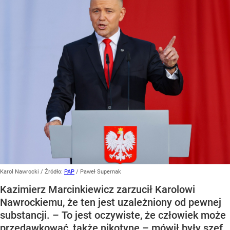
Karol Nawrocki
/ Źródło:
PAP
/
Paweł Supernak
Kazimierz Marcinkiewicz zarzucił Karolowi
Nawrockiemu, że ten jest uzależniony od pewnej
substancji. – To jest oczywiste, że człowiek może
przedawkować, także nikotynę – mówił były szef