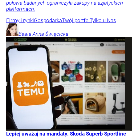
połowa badanych ograniczyła zakupy na azjatyckich
platformach.
Firmy i rynki
Gospodarka
Twój portfel
Tylko u Nas
Beata Anna
Święcicka
Lepiej uważaj na mandaty. Skoda Superb Sportline