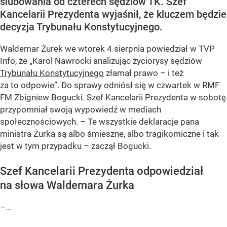
ślubowania od czterech sędziów TK. Szef
Kancelarii Prezydenta wyjaśnił, że kluczem będzie
decyzja Trybunału Konstytucyjnego.
Waldemar Żurek we wtorek 4 sierpnia powiedział w TVP
Info, że „Karol Nawrocki analizując życiorysy sędziów
Trybunału Konstytucyjnego
złamał prawo – i też
za to odpowie”. Do sprawy odniósł się w czwartek w RMF
FM Zbigniew Bogucki. Szef Kancelarii Prezydenta w sobotę
przypomniał swoją wypowiedź w mediach
społecznościowych. – Te wszystkie deklaracje pana
ministra Żurka są albo śmieszne, albo tragikomiczne i tak
jest w tym przypadku – zaczął Bogucki.
Szef Kancelarii Prezydenta odpowiedział
na słowa Waldemara Żurka
–...